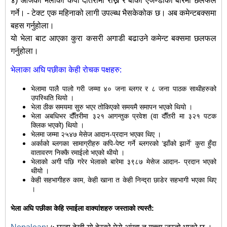
४) आजको भेलाको कपी दौंतरीमा राख्ने र बांकी एजेण्डाको बारेमा छलफल
गर्ने। - टेक्ट एक महिनाको लागी उपल्ब्ध भैसकेकोक छ। अब कमेन्टबक्समा
बहस गर्नुहोला।
यो भेला बाट आएका कुरा कसरी अगाडी बढाउने कमेन्ट बक्समा छलफल
गर्नुहोला।
भेलाका अघि पछीका केही रोचक पक्षहरु:
भेलामा पालै पालो गरी जम्मा ४० जना ब्लगर र ८ जना पाठक साथीहरुको
उपस्थिति थियो ।
भेला ठीक समयमा सुरु भएर तोकिएको समयमै समापन भएको थियो ।
भेला अबधिभर दौँतरीमा ३२१ आगन्तुक प्रवेश (वा दौँतरी मा ३२१ पटक
क्लिक भएको) थियो ।
भेलमा जम्मा २५४७ मेसेज आदान-प्रदान भएका थिए ।
अर्काको ब्लगका सामाग्रीहरु कपि-पेष्ट गर्ने ब्लगरको ‘झाँको झार्ने’ कुरा हुँदा
वातावरण निक्कै रमाईलो भएको थीयो ।
भेलाको अगी पछि गरेर भेलाको बारेमा ३९८७ मेसेज आदान- प्रदान भएको
थीयो ।
केही सहभागीहरु काम, केही खाना त केही निन्द्रा छाडेर सहभागी भएका थिए
।
भेला अघि पछीका केहि रमाईला वाक्यांशहरु जस्ताको त्यस्तै: