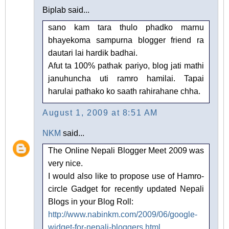
Biplab said...
sano kam tara thulo phadko marnu
bhayekoma sampurna blogger friend ra
dautari lai hardik badhai.
Afut ta 100% pathak pariyo, blog jati mathi
januhuncha uti ramro hamilai. Tapai
harulai pathako ko saath rahirahane chha.
August 1, 2009 at 8:51 AM
NKM
said...
The Online Nepali Blogger Meet 2009 was
very nice.
I would also like to propose use of Hamro-
circle Gadget for recently updated Nepali
Blogs in your Blog Roll:
http://www.nabinkm.com/2009/06/google-
widget-for-nepali-bloggers.html