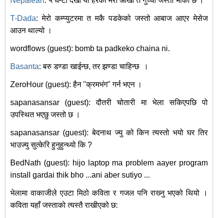
Nepalean
: ५ घन्टा देखी यो हेरको मेरो आंखा त गुच्चा जस्तो भाको छ ।
T-Dada
: मेरो कम्प्युटरमा त मकै पडकेको जस्तो आबाज आएर मेसेज
आउन थाल्यो ।
wordflows (guest): bomb ta padkeko chaina ni.
Basanta
: बरु डण्डा खाईन्छ, तर झण्डा चाहिन्छ
।
ZeroHour (guest): हैन "क्रमभंग" गर्न भएन ।
sapanasansar (guest): दौतरी चोतारी मा भेला सकिएपछि पो
उपस्थित भएछु जस्तो छ ।
sapanasansar (guest): बेदनाथ ज्यु को किन त्यस्तो भयो घर तिर
भाउज्यु सुत्केरि हुनुहुन्थ्यो कि ?
BedNath (guest): hijo laptop ma problem aayer program
install gardai thik bho ...ani aber sutiyo ...
भेलामा वाकाजीले एउटा मिठो कविता र गजल पनि राख्‍नु भएको थियो ।
कविता यहाँ जस्ताको त्यस्तै राखीएको छ: