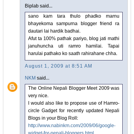
Biplab said...
sano kam tara thulo phadko marnu
bhayekoma sampurna blogger friend ra
dautari lai hardik badhai.
Afut ta 100% pathak pariyo, blog jati mathi
januhuncha uti ramro hamilai. Tapai
harulai pathako ko saath rahirahane chha.
August 1, 2009 at 8:51 AM
NKM
said...
The Online Nepali Blogger Meet 2009 was
very nice.
I would also like to propose use of Hamro-
circle Gadget for recently updated Nepali
Blogs in your Blog Roll:
http://www.nabinkm.com/2009/06/google-
widget-for-nepali-bloggers.html