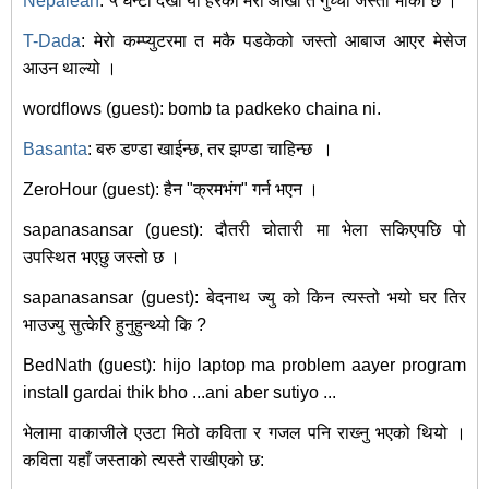
Nepalean
: ५ घन्टा देखी यो हेरको मेरो आंखा त गुच्चा जस्तो भाको छ ।
T-Dada
: मेरो कम्प्युटरमा त मकै पडकेको जस्तो आबाज आएर मेसेज
आउन थाल्यो ।
wordflows (guest): bomb ta padkeko chaina ni.
Basanta
: बरु डण्डा खाईन्छ, तर झण्डा चाहिन्छ
।
ZeroHour (guest): हैन "क्रमभंग" गर्न भएन ।
sapanasansar (guest): दौतरी चोतारी मा भेला सकिएपछि पो
उपस्थित भएछु जस्तो छ ।
sapanasansar (guest): बेदनाथ ज्यु को किन त्यस्तो भयो घर तिर
भाउज्यु सुत्केरि हुनुहुन्थ्यो कि ?
BedNath (guest): hijo laptop ma problem aayer program
install gardai thik bho ...ani aber sutiyo ...
भेलामा वाकाजीले एउटा मिठो कविता र गजल पनि राख्‍नु भएको थियो ।
कविता यहाँ जस्ताको त्यस्तै राखीएको छ: