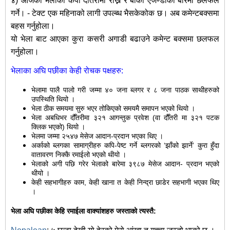
४) आजको भेलाको कपी दौंतरीमा राख्ने र बांकी एजेण्डाको बारेमा छलफल
गर्ने। - टेक्ट एक महिनाको लागी उपल्ब्ध भैसकेकोक छ। अब कमेन्टबक्समा
बहस गर्नुहोला।
यो भेला बाट आएका कुरा कसरी अगाडी बढाउने कमेन्ट बक्समा छलफल
गर्नुहोला।
भेलाका अघि पछीका केही रोचक पक्षहरु:
भेलामा पालै पालो गरी जम्मा ४० जना ब्लगर र ८ जना पाठक साथीहरुको
उपस्थिति थियो ।
भेला ठीक समयमा सुरु भएर तोकिएको समयमै समापन भएको थियो ।
भेला अबधिभर दौँतरीमा ३२१ आगन्तुक प्रवेश (वा दौँतरी मा ३२१ पटक
क्लिक भएको) थियो ।
भेलमा जम्मा २५४७ मेसेज आदान-प्रदान भएका थिए ।
अर्काको ब्लगका सामाग्रीहरु कपि-पेष्ट गर्ने ब्लगरको ‘झाँको झार्ने’ कुरा हुँदा
वातावरण निक्कै रमाईलो भएको थीयो ।
भेलाको अगी पछि गरेर भेलाको बारेमा ३९८७ मेसेज आदान- प्रदान भएको
थीयो ।
केही सहभागीहरु काम, केही खाना त केही निन्द्रा छाडेर सहभागी भएका थिए
।
भेला अघि पछीका केहि रमाईला वाक्यांशहरु जस्ताको त्यस्तै: