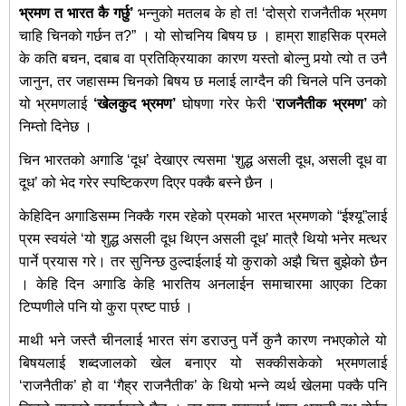
भ्रमण त भारत कै गर्छु
’
भन्नुको मतलब के हो त! ‘दोस्रो राजनैतीक भ्रमण
चाहि चिनको गर्छन त?” । यो सोचनिय बिषय छ । हाम्रा शाहसिक प्रमले
के कति बचन, दबाब वा प्रतिक्रियाका कारण यस्तो बोल्नु पर्‍यो त्यो त उनै
जानुन, तर जहासम्म चिनको बिषय छ मलाई लाग्दैन की चिनले पनि उनको
यो भ्रमणलाई
‘
खेलकुद भ्रमण
’
घोषणा गरेर फेरी ‘
राजनैतीक भ्रमण
’
को
निम्तो दिनेछ ।
चिन भारतको अगाडि ‘दूध’ देखाएर त्यसमा ‘शुद्ध असली दूध, असली दूध वा
दूध’ को भेद गरेर स्पष्टिकरण दिएर पक्कै बस्ने छैन ।
केहिदिन अगाडिसम्म निक्कै गरम रहेको प्रमको भारत भ्रमणको “ईश्यू”लाई
प्रम स्वयंले ‘यो शुद्ध असली दूध थिएन असली दूध’ मात्रै थियो भनेर मत्थर
पार्ने प्रयास गरे। तर सुनिन्छ ठुल्दाईलाई यो कुराको अझै चित्त बुझेको छैन
। केहि दिन अगाडि केहि भारतिय अनलाईन समाचारमा आएका टिका
टिप्पणीले पनि यो कुरा प्रष्ट पार्छ ।
माथी भने जस्तै चीनलाई भारत संग डराउनु पर्ने कुनै कारण नभएकोले यो
बिषयलाई शब्दजालको खेल बनाएर यो सक्कीसकेको भ्रमणलाई
‘राजनैतीक’ हो वा ‘गैह्र राजनैतीक’ के थियो भन्ने व्यर्थ खेलमा पक्कै पनि