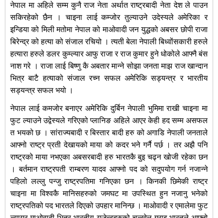
नेपाल मा अहिले सम्म कुनै राज नेता अर्थात राष्ट्रबादी नेता देश ले पाउन
सकिरहेको छैन । चाइना लाई कम्जोर तुल्याउने उदेस्यले अमेरिका र
इन्डिया को मिली मतोमा
नेपाल को माओवादी जन युद्धको अबसर छोपी राजा
बिरेन्द्र को हत्या को संजाल रचियो । त्यती बेला नेपाली बिध्वोंसकारी हरुले
हत्यारा हरुले डलर कुम्ल्यार आफु राजा र राज कुमार हुने धोकोले आफ्नै बंस
नाश गरे । राजा लाई बिष्णु कै अबतार मान्ने सोझा जनता माझ राज खान्दान
भित्र बाटै हत्याको संजाल रच्न सफल अमेरिकि सड्यन्त्र र भारतीय
सड्यन्त्र सफल भयो ।
नेपाल लाई कमजोर बनाएर अमेरिकि दुर्बिन नेपाली भुमिमा राखी चाइना मा
फुट ल्याउने उद्वेस्यले गरिएको प्लानिङ अहिले आएर केही हद सम्म असफल
त भयको छ । सांराज्यबादी र बिस्तार बादी हरु को अगाडि नेपाली जनताले
आफ्नो राष्ट्र प्रती देखायको माया को कदर भने गर्नै पर्छ । तर अझै पनि
राष्ट्रको माया नभएका अबसरबादी हरु भारतकै बुइ चढ्न खोजी रहेका छन
। बर्तमान राष्ट्रपती राम्बरण यादव आफ्नो पद को सदुपयोग गर्न नजान्ने
पहिलो लल्लु पन्जु राष्ट्रपतिमा गनिएका छन । किनकी छिमेकी राष्ट्र
चाइना मा विश्वकै मानिसहरुको जमघट मा उपस्थित हुन नजानु भनेको
राष्ट्रपतिको पद भारतले दिएको उपहार मानिन्छ । माओवादी र एमालेमा फुट
ल्यायर माओवादी भित्र भारतीय यजेन्टहरुको चल्खेल गराइ भारतले आफ्नो