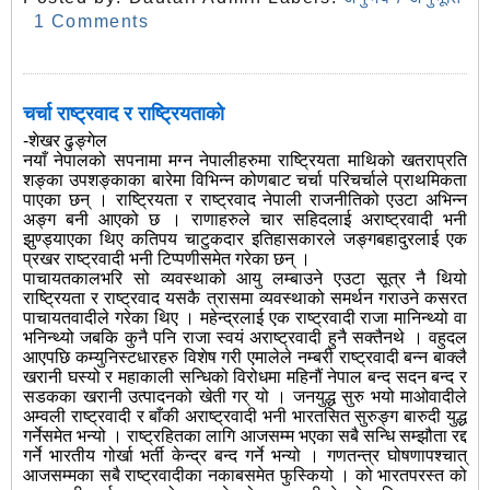
1 Comments
चर्चा राष्ट्रवाद र राष्ट्रियताको
-शेखर ढुङ्गेल
नयाँ नेपालको सपनामा मग्न नेपालीहरुमा राष्ट्रियता माथिको खतराप्रति
शङ्का उपशङ्काका बारेमा विभिन्न कोणबाट चर्चा परिचर्चाले प्राथमिकता
पाएका छन् । राष्ट्रियता र राष्ट्रवाद नेपाली राजनीतिको एउटा अभिन्न
अङ्ग बनी आएको छ । राणाहरुले चार सहिदलाई अराष्ट्रवादी भनी
झुण्ड्याएका थिए कतिपय चाटुकदार इतिहासकारले जङ्गबहादुरलाई एक
प्रखर राष्ट्रवादी भनी टिप्पणीसमेत गरेका छन् ।
पाचायतकालभरि सो व्यवस्थाको आयु लम्बाउने एउटा सूत्र नै थियो
राष्ट्रियता र राष्ट्रवाद यसकै त्रासमा व्यवस्थाको समर्थन गराउने कसरत
पाचायतवादीले गरेका थिए । महेन्द्रलाई एक राष्ट्रवादी राजा मानिन्थ्यो वा
भनिन्थ्यो जबकि कुनै पनि राजा स्वयं अराष्ट्रवादी हुनै सक्तैनथे । वहुदल
आएपछि कम्युनिस्टधारहरु विशेष गरी एमालेले नम्बरी राष्ट्रवादी बन्न बाक्लै
खरानी घस्यो र महाकाली सन्धिको विरोधमा महिनौं नेपाल बन्द सदन बन्द र
सडकका खरानी उत्पादनको खेती गर् यो । जनयुद्ध सुरु भयो माओवादीले
अम्वली राष्ट्रवादी र बाँकी अराष्ट्रवादी भनी भारतसित सुरुङ्ग बारुदी युद्ध
गर्नेसमेत भन्यो । राष्ट्रहितका लागि
आजसम्म भएका सबै सन्धि सम्झौता रद्द
गर्ने भारतीय गोर्खा भर्ती केन्द्र बन्द गर्ने भन्यो । गणतन्त्र घोषणापश्चात्
आजसम्मका सबै राष्ट्रवादीका नकाबसमेत फुस्कियो । को भारतपरस्त को