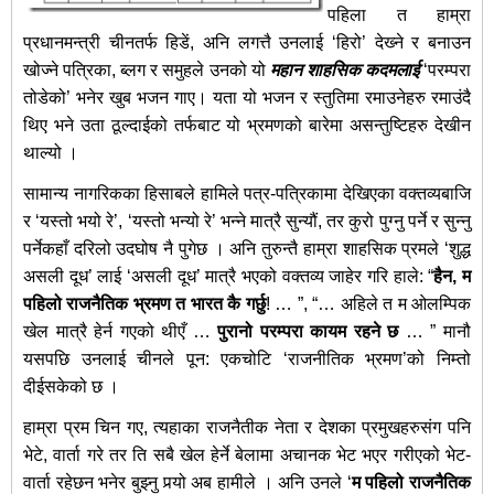
पहिला त हाम्रा
प्रधानमन्त्री चीनतर्फ हिडें, अनि लगत्तै उनलाई ‘हिरो’ देख्‍ने र बनाउन
खोज्ने पत्रिका, ब्लग र समुहले उनको यो
महान शाहसिक कदमलाई
‘परम्परा
तोडेको’ भनेर खुब भजन गाए। यता यो भजन र स्तुतिमा रमाउनेहरु रमाउंदै
थिए भने उता ठूल्दाईको तर्फबाट यो भ्रमणको बारेमा असन्तुष्टिहरु देखीन
थाल्यो ।
सामान्य नागरिकका हिसाबले हामिले पत्र-पत्रिकामा देखिएका वक्तव्यबाजि
र ‘यस्तो भयो रे’, ‘यस्तो भन्यो रे’ भन्ने मात्रै सुन्यौं, तर कुरो पुग्नु पर्ने र सुन्नु
पर्नेकहाँ दरिलो उदघोष नै पुगेछ । अनि तुरुन्तै हाम्रा शाहसिक प्रमले ‘शुद्ध
असली दूध’ लाई ‘असली दूध’ मात्रै भएको वक्तव्य जाहेर गरि हाले: “
हैन, म
पहिलो राजनैतिक भ्रमण त भारत कै गर्छु
! … ”, “… अहिले त म ओलम्पिक
खेल मात्रै हेर्न गएको थीएँ …
पुरानो परम्परा कायम रहने छ
… ” मानौ
यसपछि उनलाई चीनले पून: एकचोटि ‘राजनीतिक भ्रमण’को निम्तो
दीईसकेको छ ।
हाम्रा प्रम चिन गए, त्यहाका राजनैतीक नेता र देशका प्रमुखहरुसंग पनि
भेटे, वार्ता गरे तर ति सबै खेल हेर्ने बेलामा अचानक भेट भएर गरीएको भेट-
वार्ता रहेछन भनेर बुझ्नु पर्‍यो अब हामीले । अनि उनले ‘
म पहिलो राजनैतिक