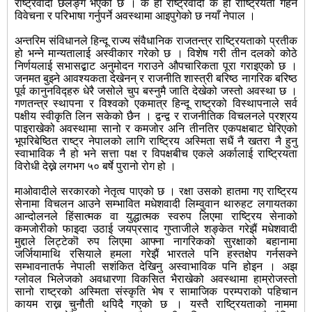
राष्ट्रवादी छर्लङ्ग भएको छ । के हो राष्ट्रवादी के हो राष्ट्रियता गहन
विवेचना र परिभाषा गर्नुपर्ने अवस्थामा आइपुगेको छ नयाँ नेपाल ।
अन्तरिम संविधानले हिन्दू राज्य संवैधानिक राजतन्त्र राष्ट्रियताको प्रतीक
हो भन्ने मान्यतालाई अस्वीकार गरेको छ । विशेष गरी तीन दलको कोठे
निर्णयलाई सभासद्बाट अनुमोदन गराउने औपचारिकता पूरा गराइएको छ ।
जनमत बुझ्ने आवश्यकता देखेनन् र राजनीति शास्त्री बरिष्ठ नागरिक बरिष्ठ
पूर्व कानुनविद्हरु धेरै जसोले चुप बस्नुमै जाति देखेको जस्तो अवस्था छ ।
गणतन्त्र स्थापना र विश्वको एकमात्र हिन्दू राष्ट्रको विस्थापनाले सर्व
पक्षीय स्वीकृति लिन सकेको छैन । द्वन्द्व र राजनीतिक विचलनले प्रश्रय
पाइराखेको अवस्थामा सानो र कमजोर अनि तीनतिर एकपक्षबाट घेरिएको
भूपरिबेष्ठित राष्ट्र नेपालको लागि राष्ट्रिय अस्मिता सधैं नै खतरा नै हुनु
स्वाभाविक नै हो भने सत्ता पक्ष र विपक्षबीच एकले अर्कालाई राष्ट्रियता
विरोधी देख्ने लगभग ५० बर्षे पुरानो रोग हो ।
माओवादीले सरकारको नेतृत्व पाएको छ । रक्षा उसको हातमा गए राष्ट्रिय
सेनामा विचलन आउने सम्भावित मधेशवादी लिम्वुवान थारुहट लगायतका
आन्दोलनले हिंसात्मक वा युद्धात्मक स्वरुप लिएमा राष्ट्रिय सेनाको
कमजोरीको फाइदा उठाई जयप्रसाद गुप्ताजीले शङ्केत गरेझैं मधेशवादी
मुद्दाले लिट्टेकॊ रुप लिएमा आफ्ना नागरिकको सुरक्षाको बहानामा
जर्जियामाथि रसियाले हमला गरेझैं भारतले पनि हस्तक्षेप गर्नसक्ने
सम्भावनातर्फ नेपाली सशंकित देखिनु अस्वाभाविक पनि होइन । अझ
ग्लोवल भिलेजको अवधारणा विकसित भैराखेको अवस्थामा हाम्रोजस्तो
सानो राष्ट्रको अस्मिता संस्कृति भेष र सामाजिक परम्पराको पहिचान
कायम राख्न चुनौती थपिदै गएको छ । यस्तै राष्ट्रियताको नाममा