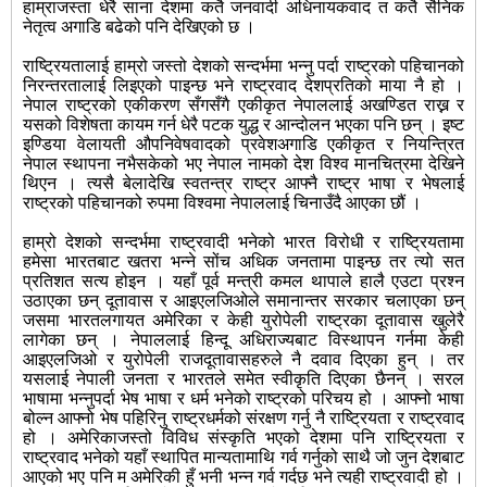
हाम्राजस्ता धेरै साना देशमा कतै जनवादी अधिनायकवाद त कतै सैनिक
नेतृत्व अगाडि बढेको पनि देखिएको छ ।
राष्ट्रियतालाई हाम्रो जस्तो देशको सन्दर्भमा भन्नु पर्दा राष्ट्रको पहिचानको
निरन्तरतालाई लिइएको पाइन्छ भने राष्ट्रवाद देशप्रतिको माया नै हो ।
नेपाल राष्ट्रको एकीकरण सँगसँगै एकीकृत नेपाललाई अखण्डित राख्न र
यसको विशेषता कायम गर्न धेरै पटक युद्ध र आन्दोलन भएका पनि छन् । इष्ट
इण्डिया वेलायती औपनिवेषवादको प्रवेशअगाडि एकीकृत र नियन्त्रित
नेपाल स्थापना नभैसकेको भए नेपाल नामको देश विश्व मानचित्रमा देखिने
थिएन । त्यसै बेलादेखि स्वतन्त्र राष्ट्र आफ्नै राष्ट्र भाषा र भेषलाई
राष्ट्रको पहिचानको रुपमा विश्वमा नेपाललाई चिनाउँदै आएका छौं ।
हाम्रो देशको सन्दर्भमा राष्ट्रवादी भनेको भारत विरोधी र राष्ट्रियतामा
हमेसा भारतबाट खतरा भन्ने सोंच अधिक जनतामा पाइन्छ तर त्यो सत
प्रतिशत सत्य होइन । यहाँ पूर्व मन्त्री कमल थापाले हालै एउटा प्रश्न
उठाएका छन् दूतावास र आइएलजिओले समानान्तर सरकार चलाएका छन्
जसमा भारतलगायत अमेरिका र केही युरोपेली राष्ट्रका दूतावास खुलेरै
लागेका छन् । नेपाललाई हिन्दू अधिराज्यबाट विस्थापन गर्नमा केही
आइएलजिओ र युरोपेली राजदूतावासहरुले नै दवाव दिएका हुन् । तर
यसलाई नेपाली जनता र भारतले समेत स्वीकृति दिएका छैनन् । सरल
भाषामा भन्नुपर्दा भेष भाषा र धर्म भनेको राष्ट्रको परिचय हो । आफ्नो भाषा
बोल्न आफ्नो भेष पहिरिनु राष्ट्रधर्मको संरक्षण गर्नु नै राष्ट्रियता र राष्ट्रवाद
हो । अमेरिकाजस्तो विविध संस्कृति भएको देशमा पनि राष्ट्रियता र
राष्ट्रवाद भनेको यहाँ स्थापित मान्यतामाथि गर्व गर्नुको साथै जो जुन देशबाट
आएको भए पनि म अमेरिकी हुँ भनी भन्न गर्व गर्दछ भने त्यही राष्ट्रवादी हो ।