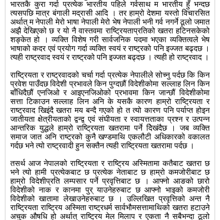
भारतकै कुरा गर्दा प्रत्येक भारतीय पहिले गर्वसाथ म भारतीय हुँ भन्दछ
त्यसपछि मात्र बंगाली मद्रासी आदि । तर हाम्रो देशमा यस्तो विचारसित
अर्थात् म नेपाली मेरो भाषा नेपाली मेरो भेष नेपाली भनी गर्व नगर्ने ठूलो जमात
अझै देखिएको छ र यो नै वास्तवमा राष्ट्रियताप्रतिको खतरा हटिनसकेको
शङ्केत हो । व्यक्ति विशेष गरी सार्वजनिक पदमा भएका व्यक्तित्वले भेष
भाषाको कदर एवं प्रयोग गर्दा व्यक्ति स्वयं र राष्ट्रको पनि इज्जत बढ्दछ ।
त्यही राष्ट्रवाद स्वयं र राष्ट्रको पनि इज्जत बढ्दछ । त्यही हो राष्ट्रवाद ।
राष्ट्रियता र राष्ट्रवादको चर्चा गर्दा प्रत्येक नेपालीले सोच्नु पर्दछ कि किन
प्रवेश पाउँदछ विदेशी प्रभावले किन पुग्दछौं विदेशीकोमा सल्लाह लिन किन
बाँधिदैछौं एनजिओ र आइएनजिओको प्रभावमा किन जान्छौं विदेशीकोमा
सत्ता टिकाउन सल्लाह लिन अनि के यसकै कारण हाम्रो राष्ट्रियता र
राष्ट्रवाद खिइंदै खतरा मय बन्दै गएको हो त त्यो कारण पनि पर्याप्त होइन
जातीयता क्षेत्रीयताको द्वन्द्व एवं संघीयता र स्वायत्तताका प्रश्न र उत्पन्न
आन्तरिक युद्धले हाम्रो राष्ट्रियता खतरामा पर्ने देिखंदैछ । जब व्यक्ति
समाज जात अनि राष्ट्रको कुनै खण्डमाथि एकलौटी अधिकारको वकालत
गर्दछ भने त्यो राष्ट्रवादी हुन सक्तैन त्यही राष्ट्रियता खतरामा पर्दछ ।
तसर्थ आज नेपालको राष्ट्रियता र राष्ट्रिय अस्मितामा कतैबाट खतरा छ
भने त्यो हामी प्रत्येकबाट छ प्रत्येक नेताबाट छ हाम्रो कमजोरीबाट छ
हाम्रो विदेशीप्रति लम्पसार पर्ने प्रवृत्तिबाट छ । आफ्नो आङको छारो
विदेशीको नाक र कानमा पुर् याउनेहरुबाट छ आफ्नो भाइको कमजोरी
विदेशीको खातामा लेखाउनेहरुबाट छ । उल्लिखित प्रवृत्तिको अन्त नै
राष्ट्रियता राष्ट्रिय अस्मिता राष्ट्रधर्म सार्वभौमसत्तामाथिको खतरा हटाउने
अचुक औषधि हो अर्थात् राष्ट्रिय मेल मिलाप र एकता नै सबैभन्दा ठूलो