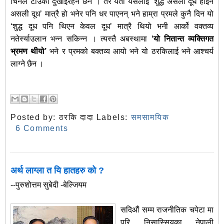
चिनले टाउको दुखाईरहने छैन । तर यता यसलाई ‘शुद्ध असली दूध होईन
असली दूध’ मात्रै हो भनेर पनि धर पाएनन् भने हाम्रा प्रमले कुनै दिन यो
‘शुद्ध दूध पनि थिएन केवल दूध’ मात्रै थियो भनी आर्को वक्तव्य
नतेर्स्याउलान भन्न सकिन्न । त्यस्तै अबस्थामा
‘
यो नितान्त व्यक्तिगत
भ्रमण थीयो
’
भने र प्रमको बक्तव्य आयो भने यो ठरकिलाई भने आश्‍चर्य
लाग्ने छैन ।
Posted by:
ठरकि दादा
Labels:
समसामयिक
6 Comments
अर्थ लाग्ला त यि हातहरु को ?
--पुरुशोत्तम सुबेदी -बेल्जियम
सदिऔं सम्म राजनीतिक चपेटा मा
परि निसास्सियका नेपाली