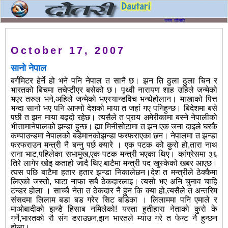
October 17, 2007
सानो नेपाल
बर्गमिटर हेर्ने हो भने पनि नेपाल त सानै छ। झन ति ठुला ठुला चिन र
भारतको बिचमा तचेप्टीएर बसेको छ। पृथ्वी नारायण शाह उहिले जन्मेको
भएर तरुल भने,अहिले जन्मेको भएस्यान्डविच भन्थेहोलान। माखाको पित्त
भन्दा सानो भए पनि आफ्नो देशको माया त जहां गए पनिहुन्छ। बिदेशमा बसे
पछी त झन माया बढ्दो रहेछ। त्यसैले त प्राय अमेरीकामा बस्ने नेपालीको
भीत्तामानेपालको झन्डा हुन्छ। ह्या मिनीसोटामा त झन एक जना दाइले घरकै
कम्पाउन्डमा नेपालको बडेमानकोझन्डा फरफराएका छन। नेपालमा त झन्डा
फरफराउन मन्त्री नै बन्नु पर्छ क्यारे । एक पटक को कुरो हो,तारा नाथ
राना भाट,पहिलेका सभामुख,एक पटक मन्त्री भएका थिए। कांग्रेसमा ३६
तिरे लागेर खोइ कताहो जादै थिए बाटैमा मन्त्री पद खुस्केको खबर आएछ।
त्यस पछि बाटैमा हतार हतार झन्डा निकालेछन।देश त मन्त्रीले ठेक्कैमा
लिएको जस्तो, घाटा नाफा सबै ठेकदारलाइ। त्यसो भए अनि चुनाव चाहि
टन्डर होला । साच्चै नेता त ठेकदार नै हुन कि क्या हो,त्यसैले त अन्तरिम
संसदमा लिलाम बडा बड गरेर सिट बांडेका । लिलाममा पनि एमाले र
माओबादीको झन्डै हिसाब नमिलेको! यस्ता हुतीहारा नेताको कुरो के
गर्ने,भारतको रौ संग डराउछन,झन भारतले म्याउ गरे त फेन्ट नै हुन्छन
होला।