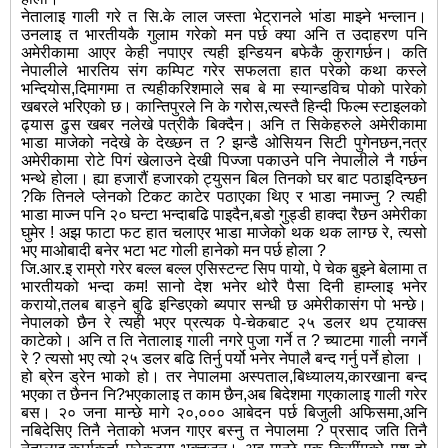
नेतालाइ गाली गरे त सि.के लाल जस्ता भेट्रानले भांडा माझ्ने भन्लान।
उनलाइ त भारतीयकै गुलाम गरेको मन पर्छ क्या अनि त उदाहरण पनि
अमेरीकामा आएर केही नपाएर त्यही इन्डियन बफेकै कुरागर्छन। कति
नेपालीले भारतिय संग कम्पिट गरेर सफलता हात परेको कथा कस्ले
भन्दियोस,दिमागमा त त्यहीकरिशमाले सब बे मा स्यान्डविच पोको पारेको
खबरले भरिएको छ। कान्तिपुरले नि के गरोस,त्यस्तै हिन्दी फिल्म स्टाइलको
ढ्यास ढुस खबर नलेखे पत्रीकै बिक्दैन। अनि त सिकेहरुले अमेरीकामा
भाडा माजेको नदेखे के देख्छन त ? झन्डै ओसियन सिटी पुगेनछन,नत्र
अमेरीकामा रोटे पिगं खेलाउने देखी पिज्जा पकाउने पनि नेपालीले नै गर्छन
भन्थे होला। ह्या हजारौं हजारको ट्युसन बिल तिनको घर बाट पठाइदिन्छन
?कि तिनले प्लेनको टिकट काटेर पठाएका थिए र भाडा नमाज्नु ? त्यही
भाडा माज्न पनि २० घन्टा भन्दाबढि पाइदैन,बडो गुड्डी हाक्दा रैछन अमेरीका
घुमेर ! अझ फाटा फट हात चलाएर भाडा माजेको थक थक लाग्छ रे, त्यसो
भए माओबादी बनेर भटा भट गोली हानेको मन पर्छ होला ?
जि.आर.इ राम्रो गरेर बल्ल बल्ल एसिस्टन्ट सिप पायो, पे चेक बुझ्ने बेलामा त
भारतीयको भन्दा कम! सानो देश भनेर थोरै पैसा दिनी हाम्लाइ भनेर
करायो,तलब बाड्ने बुढि इन्डिएको ब्यपार सन्धी छ अमेरीकासंग पो भन्छे।
नेपालको छैन रे त्यही भएर प्रत्यक पे-चेकबाट २५ डलर थप ट्याक्स
काटेको। अनि त ति नेतालाइ गाली नगरे पुजा गर्ने त ? च्याटमा गाली नगर्ने
रे ? त्यसो भए त्यो २५ डलर बढि तिर्नु पर्यो भनेर नेपालै बन्द गर्नु पर्ने होला ।
हो ब्रेन ड्रेन भाको हो। तर नेपालमा अस्पताल,बिध्यालय,कारखाना बन्द
भएका त छैनन नि?भएकालाइ त काम छैन,अब बिदेशमा गएकालाइ गाली गरेर
बस। २० जना मान्छे मागे २०,००० आबेदन पर्छ बिजुली अफिसमा,अनि
नबिदेसिए तिनै नेताको भजन गाएर बस्नु त नेपालमा ? प्रसाद जति तिनै