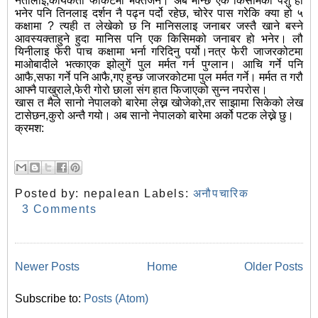
नेतालाइ,कार्यकर्ता फोकटमा भक्तजन। अब मान्छे एक किसींमको पशु हो
भनेर पनि तिनलाइ दर्शन नै पढ्न पर्दो रहेछ, चोरेर पास गरेकि क्या हो ५
कक्षामा ? त्यही त लेखेको छ नि मानिसलाइ जनाबर जस्तै खाने बस्ने
आवस्यक्ताहुने हुदा मानिस पनि एक किसिमको जनाबर हो भनेर। लौ
यिनीलाइ फेरी पाच कक्षामा भर्ना गरिदिनु पर्यो।नत्र फेरी जाजरकोटमा
माओबादीले भत्काएक झोलुगें पुल मर्मत गर्न पुग्लान। आचि गर्ने पनि
आफै,सफा गर्ने पनि आफै,गए हुन्छ जाजरकोटमा पुल मर्मत गर्ने। मर्मत त गरौ
आफ्नै पाखुराले,फेरी गोरो छाला संग हात फिजाएको सुन्न नपरोस।
खास त मैले सानो नेपालको बारेमा लेख्न खोजेको,तर साझामा सिकेको लेख
टासेछन,कुरो अन्तै गयो। अब सानो नेपालको बारेमा अर्को पटक लेख्ने छु।
क्रमश:
Posted by:
nepalean
Labels:
अनौपचारिक
3 Comments
Newer Posts
Home
Older Posts
Subscribe to:
Posts (Atom)