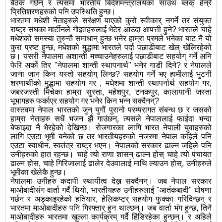
बैठक गर्छन् र त्यसमा भारतीय बिदेशमन्त्रालयका साउथ ब्लक् हेन्रे
प्रितिशरणहरुको पनि उपस्थिति हुन्छ।
भारतमा मधेशी नेताहरुले सरंक्षण पाएको कुरो स्वीकार् नगर्ने तर संयुक्त
राष्ट्र संघका मार्टीनले गोइतहरुलाई भेटेर आउंदा आपत्ती हुने? भारतले चाहे
मधेशको समस्या तुरुन्तै समाधान् हुन्छ भनेर हाम्रा प्रमले भनेका बाट नै यो
कुरा प्रष्ट हुन्छ, मधेशको मुद्धामा भारतले पर्दा पछाडीबाट खेल् खेलिरहेको
छ। यसरी नेपालमा अशान्ती मच्चाउनेहरुलाई पछाडीबाट सहयोग् गर्ने अनि
फेरि अर्को तिर "नेपालमा शान्ती स्थापनार्थ" भनेर गाडी दिने? र नेपालले
जाना जान किन यस्तो सहयोग् लिन्छ? सहयोग गर्ने भए हामीलाई भुटनी
शरणार्थीको मुद्धामा सहयोग गर , मधेशमा शान्ती स्थापर्नार्थ सहयोग गर,
जबरजस्ती मिचेका हाम्रा सुस्ता, महेशपुर, टनकपुर, कालापानी जस्ता
भूभागहरु फर्काएर सहयोग गर भनेर किन भन्न सक्दैनन्?
वास्तवमा नेपाल भारतको जुन् युगौं पुरानो परम्परागत संबन्ध छ र जसको
हाम्रा नेताहरु सधैं भजन झैं गाउंछन्, त्यसले नेपाललाई फाईदा भन्दा
बेफाइदा नै भैरहेको देखिन्छ। रोजगारका लागि भारत नेपाली युवाहरुको
लागि एउटा भूमी बनेको छ तर भारतीयहरुको नजरमा नेपाल कहिले पनि
एउटा स्वाधीन, स्वतंत्र राष्ट्र भएन। नेपालको सरकार ढाल्न जहिले पनि
उनीहरुको हात रहन्छ। चाहे त्यो राणा शासन् ढाल्न होस् चाहे त्यो पंचायत
ढाल्न होस, चाहे गिरिजालाई ढालेर देउवालाई माथि ल्याउन होस्, उनीहरुले
भूमीका खेलेकै हुन्छ।
नेपालमा उनीहरु कदापी स्थायीत्व देख्न सक्दैनन्। जब नेपाल सरकार
माओबादीसंग वार्ता गर्दै थियो, भारतीयहरु उनीहरुलाई "आतंकबादी" घोषणा
गर्छन र अड्काइरहेको हतियार, हेलिकप्टर् सहयोग फुक्का गरिदिन्छन् र
भारतमा माओबादीहरु पनि गिरफ्तार् हुन थाल्छन्। जब वार्ता भंग हुन्छ, तिनै
माओबादीहरु भारतमा खुल्ला कार्यक्रम् गर्दै हिंडिरहेका हुन्छन्। र अहिले