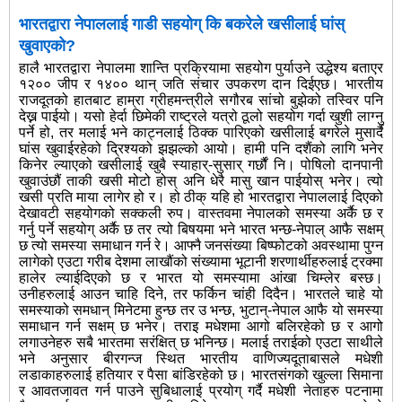
भारतद्वारा नेपाललाई गाडी सहयोग् कि बकरेले खसीलाई घांस्
खुवाएको?
हालै भारतद्वारा नेपालमा शान्ति प्रक्रियामा सहयोग पुर्याउने उद्धेश्य बताएर
१२०० जीप र १४०० थान् जति संचार उपकरण दान दिईएछ। भारतीय
राजदूतको हातबाट हाम्रा ग्रीहमन्त्रीले सगौरब सांचो बुझेको तस्विर पनि
देख्न पाईयो। यसो हेर्दा छिमेकी राष्ट्रले यत्रो ठूलो सहयोग गर्दा खुशी लाग्नु
पर्ने हो, तर मलाई भने काट्नलाई ठिक्क पारिएको खसीलाई बगरेले मुसार्दै
घांस खुवाईरहेको
द्रिश्यको झझल्को आयो। हामी पनि दशैंको लागि भनेर
किनेर ल्याएको खसीलाई खुबै स्याहार्-सुसार् गर्छौं नि। पोषिलो दानपानी
खुवाउंछौं ताकी खसी मोटो होस् अनि धेरै मासु खान पाईयोस् भनेर। त्यो
खसी प्रति माया लागेर हो र। हो ठीक् यहि हो भारतद्वारा नेपाललाई दिएको
देखावटी सहयोगको सक्कली रुप। वास्तवमा नेपालको समस्या अर्कै छ र
गर्नु पर्ने सहयोग् अर्कै छ तर त्यो बिषयमा भने भारत भन्छ-नेपाल् आफै सक्षम्
छ त्यो समस्या समाधान गर्न रे। आफ्नै जनसंख्या बिष्फोटको अवस्थामा पुग्न
लागेको एउटा गरीब देशमा लाखौंको संख्यामा भूटानी शरणार्थीहरुलाई ट्रक्मा
हालेर ल्याईदिएको छ र भारत यो समस्यामा आंखा चिम्लेर बस्छ।
उनीहरुलाई आउन चाहि दिने, तर फर्किन चांही दिदैन। भारतले चाहे यो
समस्याको समधान् मिनेटमा हुन्छ तर उ भन्छ, भुटान्-नेपाल आफै यो समस्या
समाधान गर्न सक्षम् छ भनेर। तराइ मधेशमा आगो बलिरहेको छ र आगो
लगाउनेहरु सबै भारतमा सरंक्षित् छ भनिन्छ। मलाई तराईको एउटा साथीले
भने अनुसार बीरगन्ज स्थित भारतीय वाणिज्यदूताबासले मधेशी
लडाकाहरुलाई हतियार र पैसा बांडिरहेको छ। भारतसंगको खुल्ला सिमाना
र आवतजावत गर्न पाउने सुबिधालाई प्रयोग् गर्दै मधेशी नेताहरु पटनामा