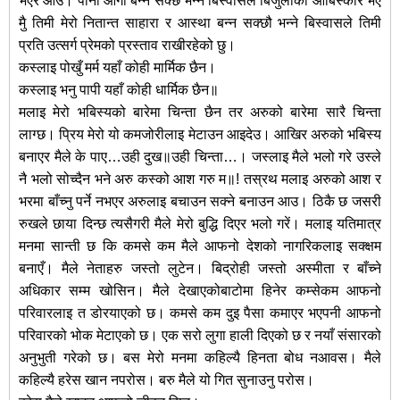
भएर आउ। पानी आगो बन्न सक्छ भन्ने बिस्वासले बिजुलीको आबिस्कार भए
मुै तिमी मेरो नितान्त साहारा र आस्था बन्न सक्छौ भन्ने बिस्वासले तिमी
प्रति उत्सर्ग प्रेमको प्रस्ताव राखीरहेको छु।
कस्लाइ पोखुँ मर्म यहाँ कोही मार्मिक छैन।
कस्लाइ भनु पापी यहाँ कोही धार्मिक छैन॥
मलाइ मेरो भबिस्यको बारेमा चिन्ता छैन तर अरुको बारेमा सारै चिन्ता
लाग्छ। पि्रय मेरो यो कमजोरीलाइ मेटाउन आइदेउ। आखिर अरुको भबिस्य
बनाएर मैले के पाए…उही दुख॥उही चिन्ता…। जस्लाइ मैले भलो गरे उस्ले
नै भलो सोच्दैन भने अरु कस्को आश गरु म॥! तस्रथ मलाइ अरुको आश र
भरमा बाँच्नु पर्ने नभएर अरुलाइ बचाउन सक्ने बनाउन आउ। ठिकै छ जसरी
रुखले छाया दिन्छ त्यसैगरी मैले मेरो बुद्धि दिएर भलो गरें। मलाइ यतिमात्र
मनमा सान्ती छ कि कमसे कम मैले आफनो देशको नागरिकलाइ सक्क्षम
बनाएँ। मैले नेताहरु जस्तो लुटेन। बिद्रोही जस्तो अस्मीता र बाँच्ने
अधिकार सम्म खोसिन। मैले देखाएकोबाटोमा हिनेर कम्सेकम आफनो
परिवारलाइ त डोरयाएको छ। कमसे कम दुइ पैसा कमाएर भएपनी आफनो
परिवारको भोक मेटाएको छ। एक सरो लुगा हाली दिएको छ र नयाँ संसारको
अनुभुती गरेको छ। बस मेरो मनमा कहिल्यै हिनता बोध नआवस। मैले
कहिल्यै हरेस खान नपरोस। बरु मैले यो गित सुनाउनु परोस।