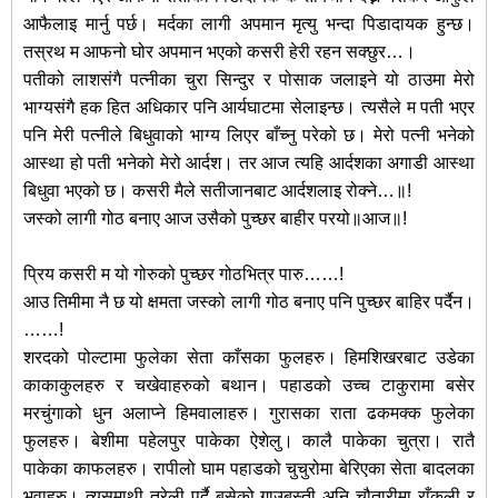
आफैलाइ मार्नु पर्छ। मर्दका लागी अपमान मृत्यु भन्दा पिडादायक हुन्छ।
तस्रथ म आफनो घोर अपमान भएको कसरी हेरी रहन सक्छुर…।
पतीको लाशसंगै पत्नीका चुरा सिन्दुर र पोसाक जलाइने यो ठाउमा मेरो
भाग्यसंगै हक हित अधिकार पनि आर्यघाटमा सेलाइन्छ। त्यसैले म पती भएर
पनि मेरी पत्नीले बिधुवाको भाग्य लिएर बाँच्नु परेको छ। मेरो पत्नी भनेको
आस्था हो पती भनेको मेरो आर्दश। तर आज त्यहि आर्दशका अगाडी आस्था
बिधुवा भएको छ। कसरी मैले सतीजानबाट आर्दशलाइ रोक्ने…॥!
जस्को लागी गोठ बनाए आज उसैको पुच्छर बाहीर परयो॥आज॥!
पि्रय कसरी म यो गोरुको पुच्छर गोठभित्र पारु……!
आउ तिमीमा नै छ यो क्षमता जस्को लागी गोठ बनाए पनि पुच्छर बाहिर पर्दैन।
……!
शरदको पोल्टामा फुलेका सेता काँसका फुलहरु। हिमशिखरबाट उडेका
काकाकुलहरु र चखेवाहरुको बथान। पहाडको उच्च टाकुरामा बसेर
मरचुंगाको धुन अलाप्ने हिमवालाहरु। गुरासका राता ढकमक्क फुलेका
फुलहरु। बेशीमा पहेलपुर पाकेका ऐशेलु। कालै पाकेका चुत्रा। रातै
पाकेका काफलहरु। रापीलो घाम पहाडको चुचुरोमा बेरिएका सेता बादलका
भुवाहरु। त्यसमाथी तरेली पर्दै बसेको गाउबस्ती अनि चौतारीमा राँकुली र