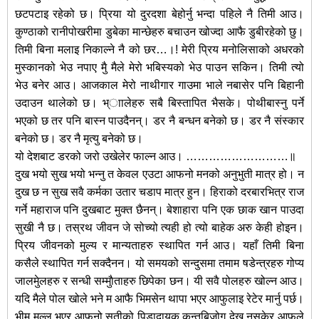
छटपटाइ रहेको छ। पि्रया यो दुरदशा बेहोर्नु भन्दा पहिले नै तिमी आउ।
कुण्ठाको रानीपोखरीमा डुबेका मान्छेहरु बचाउन खोज्दा आफै डुबीरहेको छु।
तिमी बिना मलाइ निकाल्ने नै को छर…।! मेरी पि्रय मनोलिसाको अधरको
मुस्कानको भेउ नपाए मुै मैले मेरो भबिस्यको भेउ पाउन सकिन। तिमी त्यो
भेउ बनेर आउ। आजकाल मेरो नाथीगार गाउमा भाले नबासेर पनि बिहानी
उदाउन थालेको छ। भ्ाालेहरु सबै बिस्तापित भैसके। पोथीबास्नु पर्ने
भएको छ तर पनि बास्न पाउदैनन्। डर नै बन्धन बनेको छ। डर नै संस्कार
बनेको छ। डर नै मृत्यु बनेको छ।
यो देशबाट डरको जरो उखेलेर फाल्न आउ। ………………………॥
दुख भयो सुख भयो भन्नु त केवल एउटा आफनो मनको अनुभुती मात्र हो। न
दुख छ न सुख सवै कर्मका उतार चडाप मात्र हुन। हिराको दरबारभित्र राज
गर्ने महाराज पनि दुखबाट मुक्त छैनन्। बेशाहारा पनि एक छाक खान पाउदा
सुखी नै छ। तस्रथ जीवन जे सोच्यो त्यही हो त्यो बाहेक अरु केही होइन।
पि्रय जीवनको मुल्य र मान्यताहरु स्थापित गर्न आउ। यहाँ तिमी बिना
कसैले स्थापित गर्न सक्दैनन। यो समयको सन्दुसमा तमाम षडेन्त्रहरु गोप्य
जालमुेलहरु र सन्धी सम्मुाैताहरु छिपेका छन। यी सवै पोलहरु खोल्न आउ।
यदि मैले पोल खोले भने म आफै भिमसेन थापा भएर आफुलाइ रेटेर मार्नु पर्छ।
भीम मल्ल भएर आफनो सतीको पिडादायक कन्तबिजोग देख्न नसकेर आफुले