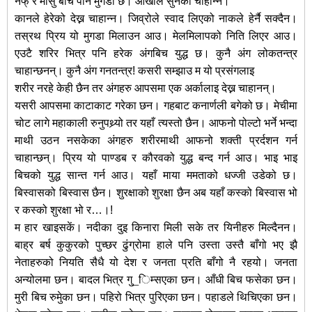
नफ् र मासु बीच पनि मुगडा छ। आँखाले सुनेको चाहान्न।
कानले हेरेको देख्न चाहान्न। जिव्रोले स्वाद लिएको नाकले हेर्नै सक्दैन।
तस्रथ पि्रय यो मुगडा मिलाउन आउ। मेलमिलापको निति लिएर आउ।
एउटै शरिर भित्र पनि हरेक अंगबिच युद्ध छ। कुनै अंग लोकतन्त्र
चाहान्छनन्। कुनै अंग गनतन्त्र! कसरी सम्झाउ म यो प्रसंगलाइ
शरीर नरहे केही छैन तर अंगहरु आपसमा एक अर्कालाइ देख्न चाहानन्।
यसरी आपसमा काटाकाट गरेका छन। गहबाट कनार्णली बगेको छ। मेचीमा
चोट लागे महाकाली रुनुपथ्र्यो तर यहाँ त्यस्तो छैन। आफनो पोल्टो भर्ने भन्दा
माथी उठन नसकेका अंगहरु शरीरमाथी आफनो शक्ती प्रर्दशन गर्न
चाहान्छन्। पि्रय यो पाण्डब र कौरवको युद्ध बन्द गर्न आउ। भाइ भाइ
बिचको युद्ध सान्त गर्न आउ। यहाँ माया ममताको धज्जी उडेको छ।
बिस्वासको बिस्वास छैन। शुरक्षाको शुरक्षा छैन अब यहाँ कस्को बिस्वास भो
र कस्को शुरक्षा भो र…।!
म हार खाइसकें। नदीका दुइ किनारा मिली सके तर यिनीहरु मिल्दैनन।
बाह्र बर्ष कुकुरको पुच्छर ढुंग्रोमा हाले पनि उस्ता उस्तै बाँगो भए झै
नेताहरुको नियति सैधै यो देश र जनता प्रति बाँगो नै रहयो। जनता
अन्योलमा छन। बादल भित्र गु_िम्सएका छन। आँधी बिच फसेका छन।
मुरी बिच रुमुेका छन। पहिरो भित्र पुरिएका छन। पहाडले थिचिएका छन।