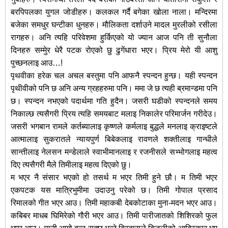
बरपिपलका युगल जोडीहरु। कलकल गर्दै बगेका खोला नाला। मन्दिरमा
बजेका समधुर घन्टीका धुनहरु। मौलिकता दर्शाउने मादल मुरलीको रसीला
रागहरु। अनि त्यहि परिवेशमा हुर्किएको यो ज्यान आज पनि ती सुनौला
दिनहरु सम्मुेर धेरै पटक रोएको छु ढुगेंधारा भएर। पि्रय मेरो यी आशु
पुच्छनलाइ आउ…!
पृथवीका हरेक चल अचल बस्तुमा पनि आफनै स्पन्दन हुन्छ। यही स्पन्दन
पृथीवीको पनि छ अनि अन्य ग्रहहरुमा पनि। ममा जे छ त्यही ब्रमान्डमा पनि
छ। स्पन्दन नभएको पदार्थमा गति हुदैन। जसरी घडीको स्पन्दनले समय
निकाल्छ त्यसैगरी पि्रय त्यहि समयबाट मलाइ निकालेर परिमार्जन गरीदेउ।
जसरी भगबान रामले कर्तब्यालाइ कृष्णले कर्मलाइ बुद्धले मनलाइ क्राइष्टले
आत्मालाइ सुकरातले न्यायपुर्ण बिबेकलाइ रावणले शक्तीलाइ गान्धीले
सान्तीलाइ नेलसन मन्डेलाले स्वाभीमानलाइ र रजनीसले सभ्भोगलाइ महत्व
दिए त्यसैगरी मैले तिमीलाइ महत्व दिएको छु।
म भएर नै संसार भएको हो तसर्थ म भएर तिमी हुने छौ। म तिमी भएर
एकपटक यस मात्रिभुमीमा उदाउनु परेको छ। तिमी गोपाल प्रसाद
रिमालको गीत भएर आउ। तिमी महाकबी देबकोटाका मुना-मदन भएर आउ।
कबिबर माधब घिमिरेको गौरी भएर आउ। तिमी पारीजातको शिशिरको फुल