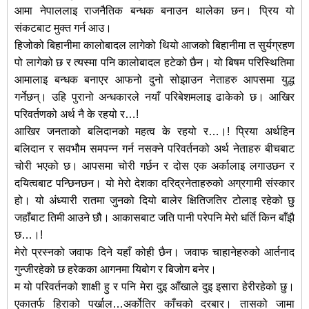
आमा नेपाललाइ राजनैतिक बन्धक बनाउन थालेका छन। पि्रय यो
संकटबाट मुक्त गर्न आउ।
हिजोको बिहानीमा कालोबादल लागेको थियो आजको बिहानीमा त सुर्यग्रहण
पो लागेको छ र त्यस्मा पनि कालोबादल हटेको छैन। यो बिषम परिस्थितिमा
आमालाइ बन्धक बनाएर आफनो दुनो सोझाउन नेताहरु आपसमा युद्ध
गर्नेछन्। उहि पुरानो अन्धकारले नयाँ परिबेशमलाइ ढाकेको छ। आखिर
परिवर्तणको अर्थ नै के रहयो र…!
आखिर जनताको बलिदानको महत्व के रहयो र…।! पि्रया अर्थहिन
बलिदान र सवभौम समपन्न गर्न नसक्ने परिवर्तनको अर्थ नेताहरु बीचबाट
चोरी भएको छ। आपसमा चोरी गर्छन र दोस एक अर्कालाइ लगाउछन र
दयित्वबाट पन्छिनछन। यो मेरो देशका दरिद्रनेताहरुको अग्रगामी संस्कार
हो। यो अंध्यारी रातमा जुनको दियो बालेर क्षितिजतिर टोलाइ रहेको छु
जहाँबाट तिमी आउने छौ। आकासबाट जति पानी परेपनि मेरो धर्ति किन बाँझै
छ…।!
मेरो प्रस्नको जवाफ दिने यहाँ कोही छैन। जवाफ चाहानेहरुको आर्तनाद
गुन्जीरहेको छ हरेकका आगनमा यिबोग र बिजोग बनेर।
म यो परिवर्तनको शाक्षी हु र पनि मेरा दुइ आँखाले दुइ इसारा हेरीरहेको छु।
एकातर्फ हिराको पर्खाल…अर्कोतिर काँचको दरबार। तासको जामा