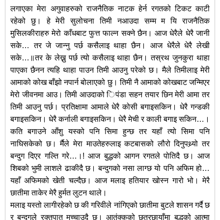
लगाएका मेरा अगुवाहरुको राजनैतिक नाटक हेर्न रगतको टिकट काटी
रहेको छु। हे मेरी सुलोचना तिमी नआउदा सम्म म यि राजनैतिक
मुसिलकीराहरु मेरो काँधबाट फुत्त फाल्न सक्ने छैन। आज धेरैले धेरै जानी
सके… तर जे जान्नु पर्छ कसैलाइ थाहा छैन। आज धेरैले धेरै लेखी
सके…॥तर के लेख्नु पर्छ त्यो कसैलाइ थाहा छैन। तस्रथ जुनकुरा थाहा
पाएका छैनन त्यहि थाहा पाउन तिमी आउनु परेको छ। मैले तिमीलाइ मेरी
आमाको कोख बाँझो नपार्न बोलाएको छु। तिमी नै आमाको कोखबाट जन्मिएर
मेरो जीवनमा आउ। तिमी आउदाको िपंडा सहन तयार छिन मेरी आमा तर
तिमी आउनु पर्छ। प्रतिक्षामा आमाले धेरै कोसी बगाइसकिन। धेरै गन्डकी
बगाइसकिन। धेरै कर्नाली बगाइसकिन। धेरै मेची र काली बगाइ सकिन…।
कति बगाउने आँशु यस्को पनि सिमा हुन्छ तर यहाँ त्यो सिमा पनि
नाघिसकेको छ। र्मैले मेरा माउतेहरुलाइ कटबासको लौरो दिनुपथ्र्यो तर
बन्दुग दिएर गल्ति गरे…।! आज बुद्धको आगन रगतले पोतिदै छ। आज
शिबको भुमी लाशले ढाकीदै छ। बन्दुगको नसा लाग्छ यो पनि अफिम हो…
यहाँ अफिमको खेती चल्दैछ। आज मलाइ हतियार खोस्न गारो भो। मेरै
छातीमा ताकेर मेरै हुर्मत लुटन थाले।
मलाइ यस्तो लागीरहेको छ की गरिवीले नांगिएको छातीमा बुटले शासन गर्दै छ
र बन्दुगले रक्तपात मच्चाउदै छ। आतंक्कको छत्रछायाँमा बुद्धको आत्मा