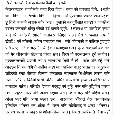
थियो तर त्यो बिना पर्खालको कैदी बनाइसके।
मित्रराष्टहरु थाकीसके चन्दा दिदा दिदा। चन्दा को कस्लाइ दिने…! कति
सम्म दिने…।sतिन्जेल दिने…। पि्रय म यो प्रस्नको जवाफ खोजीरहेको
छु तिमी त्यस्को जवाफ बनेर आउ। पुर्खाको बहादुरीलाइ कान्छा र कान्छीमा
बदलेर जनताले बाँच्नु परेको दर्द कस्ले बुमुने…! तस्रथ यो पाशबिक प्रथा
बन्द गरी स्वदेशमै रमाउने बाताबरण लिएर आउ। मेरो भाग्यलाइ आफनो
खेत्ि गर्ने मलिलो जमिन बनाएका छन। मेरो जीवनको म मालिक हुदाहुदै
पनि आफु मालिक भएर मैमाथी हैकम चलाएका छन। प्रजातन्त्रको वकालत
गर्दै मेरै जीवनसंग खेलवाड गरेका छन। पि्रय यो प्रजातन्त्र हुनै सक्दैन।
प्रजातन्त्रको असली रुप र सौन्दर्यता तिमी नै हौ। जति पनि मैहुँ भन्दै
आउछन ति सव धमिलो पानीमा माछा मार्न खप्पिस मात्र आउछन। अनुहारमा
शहिदको रगत पोतेका जिउमा जनताका सपनाहरु चिथोरेका त्यस्मा पनि
नेपाली टोपी र बिदेशी पासो घाँटीमा बाँधेर राज्यसत्ता हत्याउन कसिन्छन र
हानाहान गर्छन। यतिखेर देशका प्रबुद्ध बर्ग बुद्धि भएर पनि बुद्धिहिन जस्ता
छन। खुटटा भएर पनि अपांग भएका छन। कान भएर पनि बहिरा छन।
आँखा भएर पनि अन्धा भएका छन। बास्तवमा आँखाले देख्न नसक्नेलाइ
दृष्टिहिन भनिन्छ भने आँखा भै भैकन पनि नदेख्नेलाइ नै अन्धा भनिन्छ।
तस्रथ यस्ता अन्धाहरुको आँखा खोल्न आउ। तिम्रो उपस्थिति बिना यहाँ