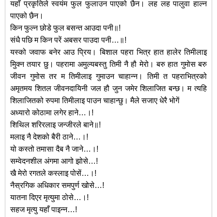
यहाँ प्रकृतिले स्वयंम फुल फुलाउन पाएको छैन। लह लह पालुवा हाल्न
पाएको छैन।
किन फुल्न छोडे फुल बसन्त आउदा पनी॥!
संधै पछि म किन परें अबसर पाउदा पनी…॥!
यस्को जवाफ बनेर आउ पि्रय। बिशाल पहरा भित्र हात हालेर तिमीलाइ
मिुक्न तयार छु। पहरामा अमुल्यबस्तु तिमी नै हौ मेरो। बरु हात गुमोस बरु
जीवन गुमोस तर म तिमीलाइ गुमाउन चाहान्न। तिमी त पहराभित्रको
अमृतमय शितल जीवनदायिनी जल हौ जुन जमेर शिलाजित बन्छ। म त्यहि
शिलाजितको रुपमा तिमीलाइ पाउन चाहान्छु। मैले सजाए धेरै भोगें
अध्यारो कोठामा लगेर हाने…।!
शिथिल शरिरलाइ जन्जीरले बाने॥!
मलाइ नै देशको बैरी ठाने…।!
यो कस्तो तमासा दैब नै जाने…।!
सम्वेदनशील अंगमा आगो झोसे…!
खै मेरो रगतले कस्लाइ पोसें…।!
नैस्रगिक अधिकार समपुर्ण खोसे…!
यातना दिएर मृत्युमा ठोसे…।!
सहज मृत्यु यहाँ पाइन्न…!