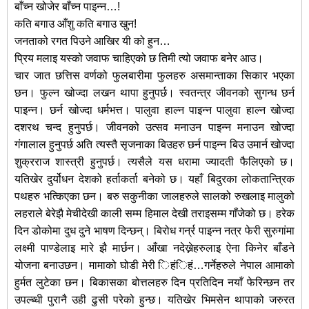
बाँच्न खोजेर बाँच्न पाइन्न…!
कति बगाउ आँशु कति बगाउ खुन!
जनताको रगत पिउने आखिर यी को हुन…
पि्रय मलाइ यस्को जवाफ चाहिएको छ तिमी त्यो जवाफ बनेर आउ।
चार जात छत्तिस वर्णको फुलबारीमा फुलहरु असमान्ताका सिकार भएका
छन। फुल्न खोज्दा लखन थापा हुनुपर्छ। स्वतन्त्र जीवनको सुगन्ध छर्न
पाइन्न। छर्न खोज्दा धर्मभत्त। पालुवा हाल्न पाइन्न पालुवा हाल्न खोज्दा
दशरथ चन्द हुनुपर्छ। जीवनको उत्सव मनाउन पाइन्न मनाउन खोज्दा
गंगालाल हुनुपर्छ अति त्यस्तै सृजनाका बिउहरु छर्न पाइन्न बिउ उमार्न खोज्दा
शुक्रराज शास्त्री हुनुपर्छ। त्यसैले यस धरामा ज्यादती फैलिएको छ।
यतिखेर दुर्योधन देशको हर्ताकर्ता बनेको छ। यहाँ बिदुरका लोकतान्त्रिक
पथहरु भत्किएका छन। बरु सकुनीका जालहरुले सालको रुखलाइ मालुको
लहराले बेरेझै मेचीदेखी काली सम्म हिमाल देखी तराइसम्म गाँजेको छ। हरेक
दिन डोकोमा दुध दुने भाषण दिन्छन्। बिरोध गर्न्र पाइन्न नत्र फेरी सुरुगांमा
लक्ष्मी पाण्डेलाइ मारे झै मार्छन। आँखा नदेख्नेहरुलाइ ऐना किनेर बाँडने
योजना बनाउछन। मामाको घोडी मेरी िहंिहं…गर्नेहरुले नेपाल आमाको
हुर्मत लुटेका छन। बिकासका बोत्तलहरु दिन प्रतिदिन नयाँ फेरिन्छन तर
उपल्ब्धी पुरानै उही ढुसी परेको हुन्छ। यतिखेर भिमसेन थापाको जरुरत