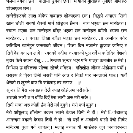
भेलमा बगेका छन। बाढीमा डुबेका छन। मायाका मुाेताहरु गुमाएर आमाहरु
शोकाएका छन।
तन्नेरीहरुको लाश बोकेर बाबाहरु शोकाएका छन। गिद्धले अघाएर सिनो
खान छोडी सक्यो तैपनी मार्न छोडृका छैनन। बाघ भएका छन मान्छेहरु।
स्याल भएका छन मान्छेहरु बाँदर भएका छन मान्छेहरु ब्वाँसो भएका छन
मान्छेहरु…। बनका तिखा काँडा भएका छन मान्छेहरु…॥ अजींगर बनेर
कतिदिन खानेहुन जनताको जीवन। शिक्षा दिन नजानेर कुजात जन्मिए र
तिनै देश बनाउन लागे। रगतको नदीमा तरबारको पुल तर्दे म कतिदिन देशको
मुहार फेने सपना देखु……!गन्तब्य सुन्दर भएर पनि यात्रा कमजोर छ मेरो।
शिथिल छ मस्तिष्क सोच्दा सोच्दै भबिस्य। गतिशील जीवन ओझेलमा पर्यो।
तस्रथ हे पि्रय तिमी जसरी पनि आउ र निको पार जनताको घाउ। यहाँ
धेरैको छ लुटने दाउ यि सबैलाइ तर लगाउ…॥!
सुन्दर ति मेरा सपनाहरु देख्नै नपाइ ओझेलमा परीसके।
अरुको लागी त म बाँचि दिएँ मेरा लागी अरु मरी सके॥
तिमी भन्दा अरु कोही छैन मेरो मर्म बुमुने। मेरो कर्म बुमुने।
मेरो आँशुलाइ हाँसोमा बदल्न सक्ने केवल तिमी नै हौ। मेरो िपंडालाइ
आनन्दमा बदल्ने केबल तिमी नै हौ। खै यहाँ त अर्काको पालो पैंचो मिचेर
मन्दिरमा पुजा गर्न जान्छन्। मलाइ बचाउ यी मान्छेहरु जुन जनावरभन्दा