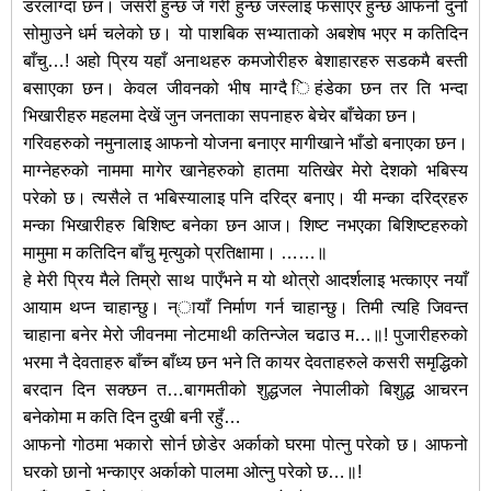
डरलाग्दा छन। जसरी हुन्छ जे गरी हुन्छ जस्लाइ फसाएर हुन्छ आफनो दुनो
सोमुाउने धर्म चलेको छ। यो पाशबिक सभ्याताको अबशेष भएर म कतिदिन
बाँचु…! अहो पि्रय यहाँ अनाथहरु कमजोरीहरु बेशाहारहरु सडकमै बस्ती
बसाएका छन। केवल जीवनको भीष माग्दै िहंडेका छन तर ति भन्दा
भिखारीहरु महलमा देखें जुन जनताका सपनाहरु बेचेर बाँचेका छन।
गरिवहरुको नमुनालाइ आफनो योजना बनाएर मागीखाने भाँडो बनाएका छन।
माग्नेहरुको नाममा मागेर खानेहरुको हातमा यतिखेर मेरो देशको भबिस्य
परेको छ। त्यसैले त भबिस्यालाइ पनि दरिद्र बनाए। यी मन्का दरिद्रहरु
मन्का भिखारीहरु बिशिष्ट बनेका छन आज। शिष्ट नभएका बिशिष्टहरुको
मामुमा म कतिदिन बाँचु मृत्युको प्रतिक्षामा। ……॥
हे मेरी पि्रय मैले तिम्रो साथ पाएँभने म यो थोत्रो आदर्शलाइ भत्काएर नयाँ
आयाम थप्न चाहान्छु। न्ायाँ निर्माण गर्न चाहान्छु। तिमी त्यहि जिवन्त
चाहाना बनेर मेरो जीवनमा नोटमाथी कतिन्जेल चढाउ म…॥! पुजारीहरुको
भरमा नै देवताहरु बाँच्न बाँध्य छन भने ति कायर देवताहरुले कसरी समृद्धिको
बरदान दिन सक्छन त…बागमतीको शुद्धजल नेपालीको बिशुद्ध आचरन
बनेकोमा म कति दिन दुखी बनी रहुँ…
आफनो गोठमा भकारो सोर्न छोडेर अर्काको घरमा पोत्नु परेको छ। आफनो
घरको छानो भन्काएर अर्काको पालमा ओत्नु परेको छ…॥!