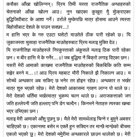
कसैका आँखा खोलिन्नन्। पि्रय तिमी यस्ता राजनैतिक अन्धाहरुको
चेतनाको आँखा खोल्न आउ। नुन खाएका कुखुरा मुै मुाेक्राएका
बुद्धिजिवीबाट के आशा गर्ने। ठर्राले मुम्केपछि मात्र होसमा आउने त्यस्ता
बिहोसीबाट देशले के पाउन सक्छर…!
म हात्ति भएर के गरु एउटा घसेटो माउतेले ठीक पारी रहेको छ। यि
जुकाजस्ता चुसाहा राजनैतिक माउतेहरुबाट पि्रय मलाइ मुक्ति देउ।
यि राजनीतिज्ञ माउतेहरुले निरकुस्ताको अंकुसले मलाइ ठिक पारी रहेका
छन। म बीर हात्ति भै के गर्नेर…॥! जब बुद्धिमा नै बिक्रो लगाइ दिएका छन।
यसरी मेरी आमाको काखमा राजनैतिक माउतेहरुको बिकबिकि कति सम्म
सहृेर बस्ने म…।! आउ पि्रय महबाट मौरी निकाले झै निकाल्न आउ। म
सोच्थें अन्धकार अब सकिए छ भनेर तर होइन रहेछ। अन्धकार त भर्खर
मात्र शुरु भएको रहेछ। मेरो देशको आकासमा ग्रहण लाग्न पो थाले छ।
मेरो देशको धर्तिमा भर्खरमात्र भुकम्प चल्न थाले छ। अराजकत्ताको जग
जति हल्लेपनी जति हल्लाए पनि डेग चल्दैन। किनभने नेताहरु त्यस्का खम्बा
भएर उभिएका छन।
मलाइ मेरी आमाको आँशु पुछनु छ। मैले मेरो सामर्थलाइ चिन्ने र बुमुने अबसर
चाहिएको छ। एकान्तमा बसेर म एक्लै हुन सक्दिन तर मान्छै मान्छेको बीचमा
एकलो भएको छु। मेरो देशको ममुेरीमा अन्धकारले छाउन थालेको छ। मेरी