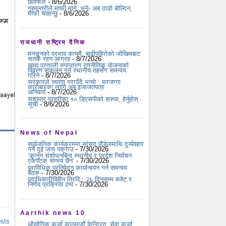
छलफल
- 8/6/2026
गृहमन्त्रीले माफी मागे, भने- अब ठाडो बोल्दिन,
माफी चाहान्छु
- 8/6/2026
राजधानी राष्ट्रिय दैनिक
मनसुनको प्रभाव कायमै, बाढीपहिरोको जोखिमबाट
सतर्क रहन आग्रह
- 8/7/2026
खाद्य प्रणाली रुपान्तरण रणनीतिक योजनाको
विवरण संकलन गर्न स्थानीय तहसँग समन्वय
गरिने
- 8/7/2026
सरकारले स्मरण गराउँदै भन्यो : घरजग्गा
कारोबारका लागि अब इजाजतपत्र
अनिवार्य
- 8/7/2026
सशस्त्र प्रहरीका १० डिएसपीको सरुवा, हेर्नुहोस्
सूची
- 8/6/2026
News of Nepal
सार्वजनिक कार्यक्रममा सांसद पौडेलमाथि दुर्व्यवहार
गर्ने दुई जना पक्राउ
- 7/30/2026
‘कानुन संशोधनबिना स्थानीय र प्रदेश निर्वाचन
एकैपटक सम्भव छैन’
- 7/30/2026
प्राविधिक प्रतिवेदन कार्यान्वयन गर्न समन्वय
बैठक
- 7/30/2026
पदाधिकारीविहीन त्रिवि : २६ दिनसम्म बजेट र
निर्णय प्रक्रिया ठप्प
- 7/30/2026
Aarthik news 10
osts
औद्योगिक कर्जा काठमाडौं केन्द्रित, सेवा कर्जा