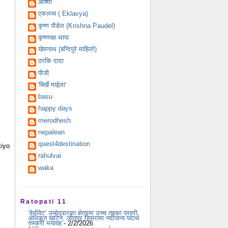
आश्मा
एकलव्य ( Eklavya)
कृष्ण पौडेल (Krishna Paudel)
कृष्णपक्ष थापा
खेमनाथ (बन्दिपुरे माहिलो)
ठरकि दादा
पीजी
'बिर्खे माईला'
basu
happy days
merodhesh
nepalean
quest4destination
tiyo
rahulvai
waka
Ratopati 11
‘हेभीवेट’ उम्मेदवारका क्षेत्रमा उच्च तहका प्रहरी
अधिकृत खटिने, जीतपुर सिमरामा नदीजन्य पदार्थ
तस्करी भयावह
- 2/2/2026