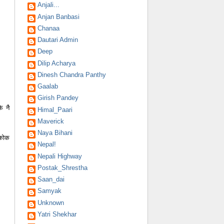
Anjali...
Anjan Banbasi
Chanaa
Dautari Admin
Deep
Dilip Acharya
Dinesh Chandra Panthy
Gaalab
Girish Pandey
ै नै
Himal_Paari
Maverick
Naya Bihani
ेकोक
Nepal!
Nepali Highway
Postak_Shrestha
Saan_dai
Samyak
Unknown
Yatri Shekhar