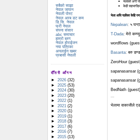
भेलाको अगी प
सबैको साझा
केही सहभागीहर
नेपाल जापान
नेपाली पोस्ट
भेला अघि पछीका केहि रमाई
नेपाल अरब डट कम
डि.सि. नेपाल
Nepalean
: ५ घन्ट
फ्री नेपाल
सपना संसार
T-Dada
: मेरो कम्
abc समाचार
हाम्रो ब्लग
नेपाल होराईजन
wordflows (gues
नया पत्रिका
अनलाईन खबर
Basanta
: बरु डण्
प्रबासी नेपाली
ZeroHour (guest):
sapanasansar (gue
दौँतरी आँगन
►
2026
(32)
sapanasansar (guest
►
2025
(53)
BedNath (guest):
►
2024
(30)
►
2023
(20)
...
►
2022
(1)
भेलामा वाकाजीले एउ
►
2021
(2)
►
2020
(1)
►
2019
(1)
►
2018
(3)
►
2017
(6)
►
2016
(7)
►
2015
(13)