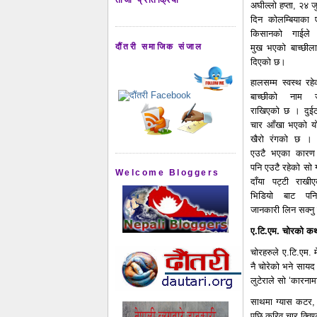
अघील्लो हप्ता, २४ 
दिन कोलम्बियाका
किसानको गाईले 
दौंतरी समाजिक संजाल
मुख भएको बाच्छीला
दिएको छ।
हालसम्म स्वस्थ रह
बाच्छीको नाम ज
राखिएको छ । दुईट
चार आँखा भएको यो 
खैरो रंगको छ ।
एउटै भएका कारण
पनि एउटै रहेको सो ग
Welcome Bloggers
दाँया पट्टी राखी
भिडियो बाट पन
जानकारी लिन सक्नु 
ए.टि.एम. चोरको कथ
चोरहरुले ए.टि.एम. 
नै चोरेको भने साय
लुटेराले सो ‘कार‍नाम
साथमा ग्यास कटर, 
पछि करिव चार क्वि