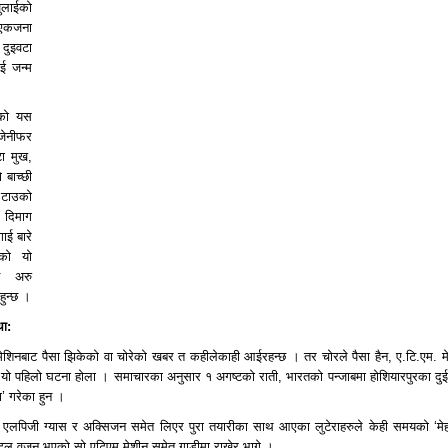
जुलाईको
 एकजना
दुइवटा
ई जन्म
ेको यस
ेनीफर
ा मुख,
बाच्छी
 टाउको
 दिमाग
ाई बारे
एको यो
ि अरु
हुन्छ ।
ा:
मेशिनबाट पैसा झिकेको वा चोरेको खबर त कहीलेकाही आईरहन्छ । तर चोरले पैसा हैन, ए.टि.एम. म
द यो पहिलो घटना होला । समाचारका अनुसार १ अगष्टको राती, भारतको पन्जाबमा होशियारपुरका दु
ा’ गरेका हुन ।
एलपिजी ग्यास र अक्सिजन समेत लिएर पुरा तयारीका साथ आएका लुटेराहरुले केही समयको ‘मे
ण्टल वजन भएको सो एटिएम मेशीन समेत गाडीमा राखेर भागे ।