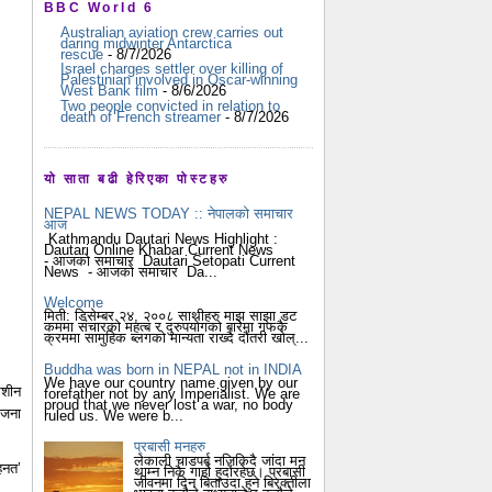
BBC World 6
Australian aviation crew carries out
daring midwinter Antarctica
rescue
- 8/7/2026
Israel charges settler over killing of
Palestinian involved in Oscar-winning
West Bank film
- 8/6/2026
Two people convicted in relation to
death of French streamer
- 8/7/2026
यो साता बढी हेरिएका पोस्टहरु
NEPAL NEWS TODAY :: नेपालको समाचार
आज
Kathmandu Dautari News Highlight :
Dautari Online Khabar Current News
- आजको समाचार Dautari Setopati Current
News - आजको समाचार Da...
Welcome
मिती: डिसेम्बर २४, २००८ साथीहरु माझ साझा डट
कममा संचारको महत्ब र दुरुपयोगको बारेमा गफकै
क्रममा सामुहिक ब्लगको मान्यता राख्दै दौंतरी खोल्...
Buddha was born in NEPAL not in INDIA
We have our country name given by our
ेशीन
forefather not by any Imperialist. We are
proud that we never lost a war, no body
ईजना
ruled us. We were b...
प्रबासी मनहरु
लेकाली चाडपर्ब नजिकिदै जांदा मन
हनत’
थाम्न निकै गार्हो हुदोंरहेछ। प्रबासी
जीवनमा दिन बिताउदा हुने बिरक्तीला