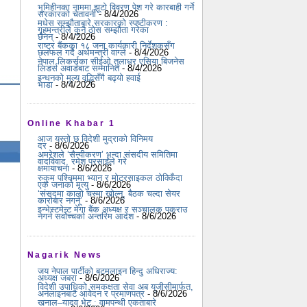
भूमिहीनका नाममा झूटो विवरण पेश गरे कारबाही गर्ने
सरकारको चेतावनी
- 8/4/2026
मधेस सम्झौताबारे सरकारको स्पष्टीकरण :
गृहमन्त्रीले कुनै ठोस सम्झौता गरेका
छैनन्
- 8/4/2026
राष्ट्र बैंकका १८ जना कार्यकारी निर्देशकसँग
छलफल गर्दै अर्थमन्त्री वाग्ले
- 8/4/2026
नेपाल लिकर्सका सीईओ तुलाधर एसिया बिजनेस
लिडर्स अवार्डबाट सम्मानित
- 8/4/2026
इन्धनको मूल्य वृद्धिसँगै बढ्यो हवाई
भाडा
- 8/4/2026
Online Khabar 1
आज यस्तो छ विदेशी मुद्राको विनिमय
दर
- 8/6/2026
अमरेशले ‘सैन्यीकरण’ भन्दा संसदीय समितिमा
वादविवाद, रमेश प्रसाईंले गरे
क्षमायाचना
- 8/6/2026
रुकुम पश्चिममा भ्यान र मोटरसाइकल ठोक्किँदा
एक जनाको मृत्यु
- 8/6/2026
‘संसद्‍मा कालो चस्मा खोल्नू, बैठक चल्दा सेयर
कारोबार नगर्नू’
- 8/6/2026
इन्भेस्टमेन्ट मेगा बैंक अध्यक्ष र सञ्चालक पक्राउ
नगर्न सर्वोच्चको अन्तरिम आदेश
- 8/6/2026
Nagarik News
जय नेपाल पार्टीको बटमलाइन हिन्दु अधिराज्य:
अध्यक्ष जबरा
- 8/6/2026
विदेशी उपाधिको समकक्षता सेवा अब यूजीसीमार्फत,
अनलाइनबाटै आवेदन र प्रमाणपत्र
- 8/6/2026
खनाल–यादव भेट : वामपन्थी एकताबारे