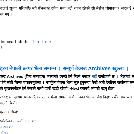
ुलिसलाई सूचना गरिएपछि भने पाँचलाख रुपैया भन्दा बढी रकम रहेको सो मेशीन जोगाउन र चोरलाई 
सफल भए ।
रकि दादा
Labels:
Tea Time
ts
ट्रिय नेपाली ब्लगर भेला सम्पन्न । सम्पूर्ण टेक्स्ट Archives खुल्ला ।
टेक्स्ट Archives (विना सम्पादन) जस्ताको त्यस्तै हेर्न मिल्ने बनाएर
यहाँ
राखीएको छ । भेलाको सम्प
प हेर्न सोही लिन्क पच्छाउनुहोला । उपर्युक्त पेजमा भेला सुरु हुनुभन्दा केही अघी देखीका वार्तालाप स
 कुराकानीहरु हे्र्न पेजको माथी दायाँ पट्टी रहेको >
Next
दवाउदै अगाडी बढ्नु होला
२००९ मा प्रथम अन्तराष्ट्रिय ब्लगर भेला सम्पन्न भयो। उक्त भेलामा देश विदेश स्थीत ४० जना
 भएको थियो।
प्रकार थियो:
ण्डोतोलन -
ठरकी दादा
बाट
न शर्मा
बाट
 गौतम