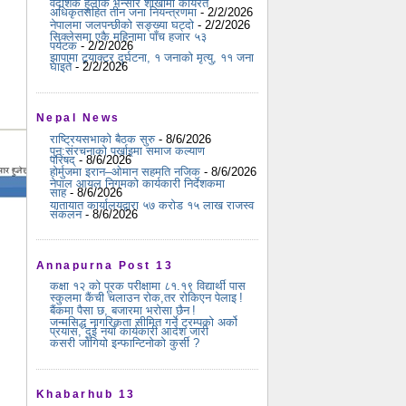
वैदेशिक हुलाक भन्सार शाखामा कार्यरत
अधिकृतसहित तीन जना नियन्त्रणमा
- 2/2/2026
नेपालमा जलपन्छीको सङ्ख्या घट्दो
- 2/2/2026
सिक्लेसमा एकै महिनामा पाँच हजार ५३
पर्यटक
- 2/2/2026
झापामा ट्र्याक्टर दुर्घटना, १ जनाको मृत्यु, ११ जना
घाइते
- 2/2/2026
Nepal News
राष्ट्रियसभाको बैठक सुरु
- 8/6/2026
पुन:संरचनाको पर्खाइमा समाज कल्याण
परिषद्
- 8/6/2026
होर्मुजमा इरान–ओमान सहमति नजिक
- 8/6/2026
नेपाल आयल निगमको कार्यकारी निर्देशकमा
साह
- 8/6/2026
यातायात कार्यालयद्वारा ५७ करोड १५ लाख राजस्व
संकलन
- 8/6/2026
Annapurna Post 13
कक्षा १२ को पूरक परीक्षामा ८१.१९ विद्यार्थी पास
स्कुलमा कैंची चलाउन रोक,तर रोकिएन पेलाइ !
बैंकमा पैसा छ, बजारमा भरोसा छैन !
जन्मसिद्ध नागरिकता सीमित गर्ने ट्रम्पको अर्को
प्रयास, दुई नयाँ कार्यकारी आदेश जारी
कसरी जोगियो इन्फान्टिनोको कुर्सी ?
Khabarhub 13