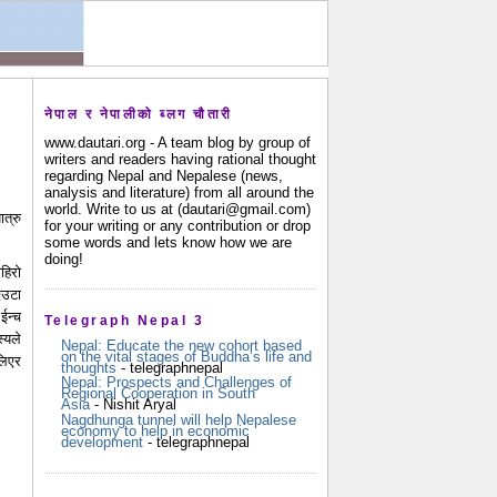
नेपाल र नेपालीको ब्लग चौतारी
www.dautari.org - A team blog by group of
writers and readers having rational thought
regarding Nepal and Nepalese (news,
analysis and literature) from all around the
world. Write to us at (dautari@gmail.com)
त्रु
for your writing or any contribution or drop
some words and lets know how we are
doing!
हिरो
एउटा
ईन्च
Telegraph Nepal 3
्यले
Nepal: Educate the new cohort based
on the vital stages of Buddha’s life and
लिएर
thoughts
- telegraphnepal
Nepal: Prospects and Challenges of
Regional Cooperation in South
Asia
- Nishit Aryal
Nagdhunga tunnel will help Nepalese
economy to help in economic
development
- telegraphnepal