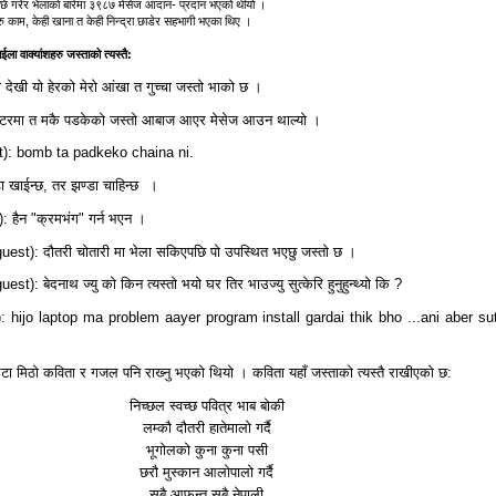
छि गरेर भेलाको बारेमा ३९८७ मेसेज आदान- प्रदान भएको थीयो ।
ु काम, केही खाना त केही निन्द्रा छाडेर सहभागी भएका थिए ।
ला वाक्यांशहरु जस्ताको त्यस्तै:
ा देखी यो हेरको मेरो आंखा त गुच्चा जस्तो भाको छ ।
प्युटरमा त मकै पडकेको जस्तो आबाज आएर मेसेज आउन थाल्यो ।
t): bomb ta padkeko chaina ni.
डा खाईन्छ, तर झण्डा चाहिन्छ
।
 हैन "क्रमभंग" गर्न भएन ।
st): दौतरी चोतारी मा भेला सकिएपछि पो उपस्थित भएछु जस्तो छ ।
): बेदनाथ ज्यु को किन त्यस्तो भयो घर तिर भाउज्यु सुत्केरि हुनुहुन्थ्यो कि ?
 hijo laptop ma problem aayer program install gardai thik bho ...ani aber su
टा मिठो कविता र गजल पनि राख्‍नु भएको थियो । कविता यहाँ जस्ताको त्यस्तै राखीएको छ:
निच्छल स्वच्छ पवित्र भाब बोकी
लम्कौ दौतरी हातेमालो गर्दै
भूगोलको कुना कुना पसी
छरौ मुस्कान आलोपालो गर्दै
सबै आफन्त सबै नेपाली