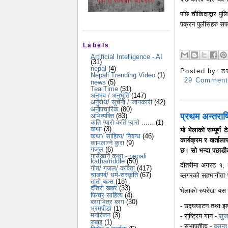
पछि चौकिदाद्वार प
पक्रन पुलीसहरु 
Labels
Artificial Intelligence - AI
(31)
nepal
(4)
Posted by:
ठ
Nepali Trending Video
(1)
29 Commen
news
(5)
Tea Time
(51)
अनुभव / अनुभूति
(147)
अनुरोध/ सूचना / जानकारी
(42)
अनौपचारिक
(80)
प्रथम अन्तराष्
अभिव्यक्ति
(83)
कति प्यारो कति प्यारो ......
(1)
कथा
(3)
यो भेलाको सम्पूर्ण 
कथा/ साहित्य/ निबन्ध
(46)
कार्यक्रम र वार्ताला
कामलाग्ने कुरा
(9)
गजल
(6)
छ। सो भन्दा पछाडीको
गाउँखाने कथा - nepali
katha/riddle
(50)
दौंतरीमा अगस्ट १, 
गीत/ गजल/ कविता
(417)
चाडपर्व/ धर्म-संस्कृति
(67)
ब्लगरको सहभागीता
तातो बहस
(18)
दौँतरी खबर
(33)
भेलाको रुपरेखा यस 
फिचर साहित्य
(4)
ब्लगभित्र ब्लग
(30)
- उद्घघाटन तथा झ
भ्रमपीडा
(1)
मनोरंजन
(3)
- रा्ष्ट्रिय गान -
सुज
रुबाइ
(1)
- सभापतीत्व -
बसन्त