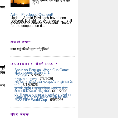
भावना कसैले बाध्यताले र कसैले
रहरैले ...
समेत
Admin Privelaged Changed!
Update: Admin Privileges have been
restored. But still for extra security I still
encourage to change password. Thanks
for the cooperation d...
आजको उखान
काम गर्नु रसिलो,कुरा गर्नु हंसिलो
DAUTARI :: दौंतरी RSS 7
ूर्ण
Spain vs Portugal World Cup Game
मावेस
likely score: Spain 2- 1
Portugal
- 7/7/2026
भेनेजुएलामा भूकम्प
- 7/3/2026
अमेरिका र इरानबीचको १४-सूत्रीय सम्झौतामा के
छ ?
- 6/18/2026
 जति
इरानले जोर्डन र बहराइनस्थित अमेरिकी सैन्य
आधार शिविरहरूमा आक्रमण
- 6/11/2026
65 Thousand migrant workers died in
Qatar during the preparation for the
2022 FIFA World Cup
- 6/9/2026
दौँतरी लेखक