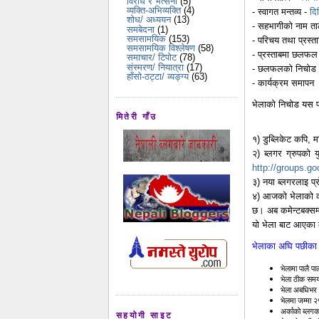
विरोध र भर्त्सना
(5)
व्यक्ति-अभिव्यक्ति
(4)
- स्वागत मन्तव्य -
दि
शोध/ अध्ययन
(13)
- सहभागीको नाम त
समबेदना
(1)
समसामयिक
(153)
- परिचय तथा प्रस्त
समसामयिक विश्लेषण
(58)
- प्रस्ताबमा छलफल
समाचार/ टिपोट
(78)
संस्मरण/ नियात्रा
(17)
- छलफलको निचोड
हाँसो-ठट्टा/ व्यङ्ग्य
(63)
- कार्यक्रम समापन
भेलाको निचोड यस प
मितेरी गाँउ
१) डुब्लिकेट कपि, मल
२) ब्लगर ग्रुपको
http://groups.g
३) नया ब्लगरलाइ प्रो
४) आजको भेलाको कपी
छ। अब कमेन्टबक्समा
यो भेला बाट आएका 
भेलाका अघि पछीका क
भेलामा पालै प
भेला ठीक समय
भेला अबधिभर 
भेलमा जम्मा 
अर्काको ब्लगका
सहयोगी साइट