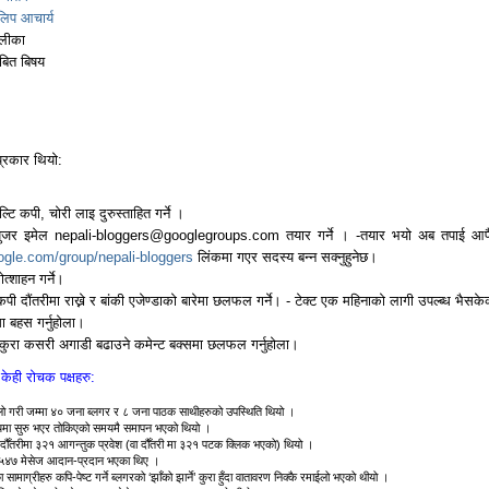
लिप आचार्य
ालीका
ाबित बिषय
्रकार थियो:
्टि कपी, चोरी लाइ दुरुस्ताहित गर्ने ।
 युजर इमेल nepali-bloggers@googlegroups.com तयार गर्ने । -तयार भयो अब तपाई आफ
oogle.com/group/nepali-bloggers
लिंकमा गएर सदस्य बन्न सक्नुहुनेछ।
त्शाहन गर्ने।
 दौंतरीमा राख्ने र बांकी एजेण्डाको बारेमा छलफल गर्ने। - टेक्ट एक महिनाको लागी उपल्ब्ध भैसक
 बहस गर्नुहोला।
कुरा कसरी अगाडी बढाउने कमेन्ट बक्समा छलफल गर्नुहोला।
ेही रोचक पक्षहरु:
ालो गरी जम्मा ४० जना ब्लगर र ८ जना पाठक साथीहरुको उपस्थिति थियो ।
मा सुरु भएर तोकिएको समयमै समापन भएको थियो ।
दौँतरीमा ३२१ आगन्तुक प्रवेश (वा दौँतरी मा ३२१ पटक क्लिक भएको) थियो ।
२५४७ मेसेज आदान-प्रदान भएका थिए ।
 सामाग्रीहरु कपि-पेष्ट गर्ने ब्लगरको ‘झाँको झार्ने’ कुरा हुँदा वातावरण निक्कै रमाईलो भएको थीयो ।