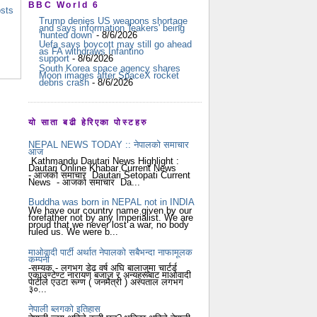
BBC World 6
osts
Trump denies US weapons shortage
and says information 'leakers' being
'hunted down'
- 8/6/2026
Uefa says boycott may still go ahead
as FA withdraws Infantino
support
- 8/6/2026
South Korea space agency shares
Moon images after SpaceX rocket
debris crash
- 8/6/2026
यो साता बढी हेरिएका पोस्टहरु
NEPAL NEWS TODAY :: नेपालको समाचार
आज
Kathmandu Dautari News Highlight :
Dautari Online Khabar Current News
- आजको समाचार Dautari Setopati Current
News - आजको समाचार Da...
Buddha was born in NEPAL not in INDIA
We have our country name given by our
forefather not by any Imperialist. We are
proud that we never lost a war, no body
ruled us. We were b...
माओवादी पार्टी अर्थात नेपालको सबैभन्दा नाफामूलक
कम्पनी
-सम्यक - लगभग डेढ वर्ष अघि बालाजुमा चार्टर्ड
एकाउण्टेण्ट नारायण बजाज र अन्यहरूबाट माओवादी
पार्टीले एउटा रूग्ण ( जनमैत्री ) अस्पताल लगभग
३०...
नेपाली ब्लगको इतिहास