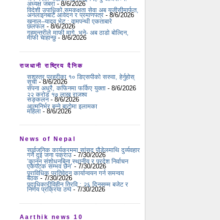
अध्यक्ष जबरा
- 8/6/2026
विदेशी उपाधिको समकक्षता सेवा अब यूजीसीमार्फत,
अनलाइनबाटै आवेदन र प्रमाणपत्र
- 8/6/2026
खनाल–यादव भेट : वामपन्थी एकताबारे
छलफल
- 8/6/2026
गृहमन्त्रीले माफी मागे, भने- अब ठाडो बोल्दिन,
माफी चाहान्छु
- 8/6/2026
राजधानी राष्ट्रिय दैनिक
सशस्त्र प्रहरीका १० डिएसपीको सरुवा, हेर्नुहोस्
सूची
- 8/6/2026
सपना अधुरै, कफिनमा फर्किए युक्ता
- 8/6/2026
२२ करोड १७ लाख राजश्व
सङ्कलन
- 8/6/2026
आत्मनिर्भर बन्ने बाटोमा इलामका
महिला
- 8/6/2026
News of Nepal
सार्वजनिक कार्यक्रममा सांसद पौडेलमाथि दुर्व्यवहार
गर्ने दुई जना पक्राउ
- 7/30/2026
‘कानुन संशोधनबिना स्थानीय र प्रदेश निर्वाचन
एकैपटक सम्भव छैन’
- 7/30/2026
प्राविधिक प्रतिवेदन कार्यान्वयन गर्न समन्वय
बैठक
- 7/30/2026
पदाधिकारीविहीन त्रिवि : २६ दिनसम्म बजेट र
निर्णय प्रक्रिया ठप्प
- 7/30/2026
Aarthik news 10