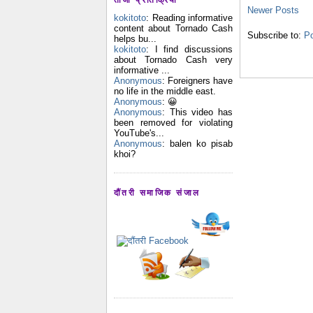
Newer Posts
kokitoto
: Reading informative
content about Tornado Cash
Subscribe to:
Po
helps bu...
kokitoto
: I find discussions
about Tornado Cash very
informative ...
Anonymous
: Foreigners have
no life in the middle east.
Anonymous
: 😀
Anonymous
: This video has
been removed for violating
YouTube's...
Anonymous
: balen ko pisab
khoi?
दौंतरी समाजिक संजाल