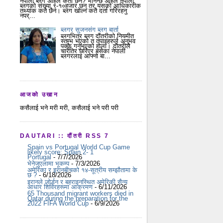
नेपाली ब्लग अहिले कती छन? भनिन्छ अहिले नेपाली
ब्लगको संख्या ९-१०हजार छन् तर यसको आधिकारीक
तथ्यांक कतै छैन। ब्लग खोल्न कतै दर्ता गरिरहनु
नपर्...
ब्लगर सुजनसंग ब्लग बार्ता
ब्लगभित्र ब्लग दौंतरीको नियमीत
स्तम्भ भएको त तपाइहरुले अनुभव
पक्कै गर्नुभएको होला। दौतरीले
चारैतिर छरिएर बसेका नेपाली
ब्लगरलाइ आफ्नो बा...
आजको उखान
कसैलाई भने मरी मरी, कसैलाई भने परी परी
DAUTARI :: दौंतरी RSS 7
Spain vs Portugal World Cup Game
likely score: Spain 2- 1
Portugal
- 7/7/2026
भेनेजुएलामा भूकम्प
- 7/3/2026
अमेरिका र इरानबीचको १४-सूत्रीय सम्झौतामा के
छ ?
- 6/18/2026
इरानले जोर्डन र बहराइनस्थित अमेरिकी सैन्य
आधार शिविरहरूमा आक्रमण
- 6/11/2026
65 Thousand migrant workers died in
Qatar during the preparation for the
2022 FIFA World Cup
- 6/9/2026