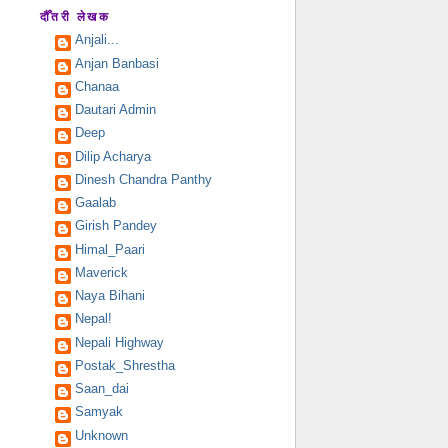
दौँतरी लेखक
Anjali...
Anjan Banbasi
Chanaa
Dautari Admin
Deep
Dilip Acharya
Dinesh Chandra Panthy
Gaalab
Girish Pandey
Himal_Paari
Maverick
Naya Bihani
Nepal!
Nepali Highway
Postak_Shrestha
Saan_dai
Samyak
Unknown