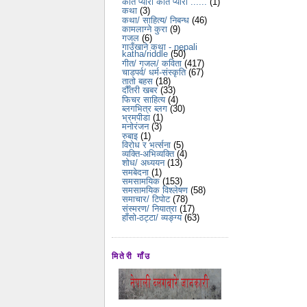
कति प्यारो कति प्यारो ......
(1)
कथा
(3)
कथा/ साहित्य/ निबन्ध
(46)
कामलाग्ने कुरा
(9)
गजल
(6)
गाउँखाने कथा - nepali
katha/riddle
(50)
गीत/ गजल/ कविता
(417)
चाडपर्व/ धर्म-संस्कृति
(67)
तातो बहस
(18)
दौँतरी खबर
(33)
फिचर साहित्य
(4)
ब्लगभित्र ब्लग
(30)
भ्रमपीडा
(1)
मनोरंजन
(3)
रुबाइ
(1)
विरोध र भर्त्सना
(5)
व्यक्ति-अभिव्यक्ति
(4)
शोध/ अध्ययन
(13)
समबेदना
(1)
समसामयिक
(153)
समसामयिक विश्लेषण
(58)
समाचार/ टिपोट
(78)
संस्मरण/ नियात्रा
(17)
हाँसो-ठट्टा/ व्यङ्ग्य
(63)
मितेरी गाँउ