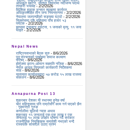
‘हेभीवेट’ उम्मेदवारका क्षेत्रमा उच्च तहका प्रहरी
अधिकृत खटिने, जीतपुर सिमरामा नदीजन्य पदार्थ
तस्करी भयावह
- 2/2/2026
वैदेशिक हुलाक भन्सार शाखामा कार्यरत
अधिकृतसहित तीन जना नियन्त्रणमा
- 2/2/2026
नेपालमा जलपन्छीको सङ्ख्या घट्दो
- 2/2/2026
सिक्लेसमा एकै महिनामा पाँच हजार ५३
पर्यटक
- 2/2/2026
झापामा ट्र्याक्टर दुर्घटना, १ जनाको मृत्यु, ११ जना
घाइते
- 2/2/2026
Nepal News
राष्ट्रियसभाको बैठक सुरु
- 8/6/2026
पुन:संरचनाको पर्खाइमा समाज कल्याण
परिषद्
- 8/6/2026
होर्मुजमा इरान–ओमान सहमति नजिक
- 8/6/2026
नेपाल आयल निगमको कार्यकारी निर्देशकमा
साह
- 8/6/2026
यातायात कार्यालयद्वारा ५७ करोड १५ लाख राजस्व
संकलन
- 8/6/2026
Annapurna Post 13
शुक्रबार देशका यी स्थानमा हुनेछ वर्षा
चार महिनासम्म पनि राम्रोसँग काम गर्न पाएको छैन
: गृहमन्त्री गुरुङ
कर्णालीमा चुलियो ग्यास अभाव
शुक्रबार १५ जनालाई एक-एक लाख र एक
जनालाई १० लाख उपहार घोषणा गर्दै सरकार
राजनीतिक नियुक्तिहरू समावेशी नभएको भन्दै
रास्वपाकै सांसदले उठाए प्रश्न