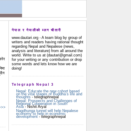
नेपाल र नेपालीको ब्लग चौतारी
www.dautari.org - A team blog by group of
writers and readers having rational thought
regarding Nepal and Nepalese (news,
analysis and literature) from all around the
world. Write to us at (dautari@gmail.com)
ारेर
for your writing or any contribution or drop
some words and lets know how we are
doing!
नेमा
ुदैन
Telegraph Nepal 3
Nepal: Educate the new cohort based
on the vital stages of Buddha’s life and
thoughts
- telegraphnepal
Nepal: Prospects and Challenges of
Regional Cooperation in South
Asia
- Nishit Aryal
 >>>
Nagdhunga tunnel will help Nepalese
economy to help in economic
development
- telegraphnepal