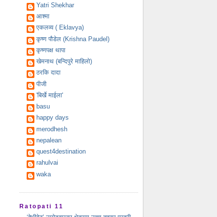
Yatri Shekhar
आश्मा
एकलव्य ( Eklavya)
कृष्ण पौडेल (Krishna Paudel)
कृष्णपक्ष थापा
खेमनाथ (बन्दिपुरे माहिलो)
ठरकि दादा
पीजी
'बिर्खे माईला'
basu
happy days
merodhesh
nepalean
quest4destination
rahulvai
waka
Ratopati 11