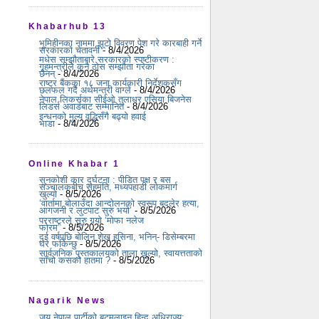
Khabarhub 13
भूमिहीनका नाममा झूटो विवरण पेश गरे कारबाही गर्ने
सरकारको चेतावनी
- 8/4/2026
मधेस सम्झौताबारे सरकारको स्पष्टीकरण :
गृहमन्त्रीले कुनै ठोस सम्झौता गरेका
छैनन्
- 8/4/2026
राष्ट्र बैंकका १८ जना कार्यकारी निर्देशकसँग
छलफल गर्दै अर्थमन्त्री वाग्ले
- 8/4/2026
नेपाल लिकर्सका सीईओ तुलाधर एसिया बिजनेस
लिडर्स अवार्डबाट सम्मानित
- 8/4/2026
इन्धनको मूल्य वृद्धिसँगै बढ्यो हवाई
भाडा
- 8/4/2026
Online Khabar 1
सुनकोशी कार दुर्घटना : पीडित पक्ष र बस
सञ्चालकबीच सहमति, मध्यपहाडी लोकमार्ग
खुल्यो
- 8/5/2026
‘वार्तामा बोलाउँदा आन्दोलनको स्वरूप बदलेर हत्या,
आगजनी र लुटपाट सुरु भयो’
- 8/5/2026
परराष्ट्रले सुरु गर्‍यो ‘मोफा नलेज
फोरम’
- 8/5/2026
दुई वर्षपछि बोलिन शेख हसिना, भनिन्- डिसेम्बरमा
घर फर्किन्छु
- 8/5/2026
सार्वजनिक पुस्तकालयको ताला खुल्यो, स्वायत्तताको
साँचो कसको हातमा ?
- 8/5/2026
Nagarik News
जय नेपाल पार्टीको बटमलाइन हिन्दु अधिराज्य: