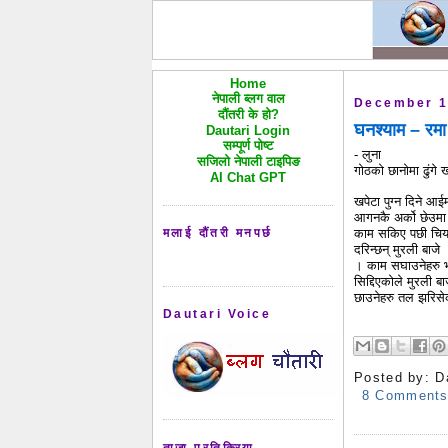
Home
नेपाली ब्लग वाल
December 1
दौंतरी के हो?
घनश्याम – रमा
Dautari Login
सम्पूर्ण पोष्ट
- लुना
सजिलो नेपाली टाइपिङ
गोठको छानोमा ढुंगे ख
AI Chat GPT
खपेटा पुग्न दिने आई
आगनकै अर्को छेउमा 
मलाई दौंतरी मनपर्छ
काम सकिए पछी चिया 
दरिन्छन् मुरली बाजे
। काम सघाउनेहरु भ
सिद्दिएकोले मुरली बा
छाउनेहरु तल झरिसेक
Dautari Voice
Posted by:
D
8 Comment
ताजा प्रतिक्रिया