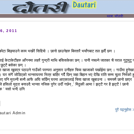
6, 2011
पेटा बिछ्याउने काम भर्खरै सिद्दियो । छानो छाउनेहरु बिस्तारै भर्यांगबाट तल झर्दै छन ।
माई केटाकेटीहरु आँगनमा लहरै गुन्द्री माथि बसिसकेका छन् । पानी नचल्ने जातका चै पराल गुटुमुटु प
छुट्टै बसेका छन् ।
खाजा खुवाएर पठाउने गाउँको परम्परा अनुसार उनीहरु चिया खाजाको पर्खाईमा छन् । गाउँमा हुनेखा
 । घर संगै जोडिएको भान्साघरमा भित्र बाहिर गर्दै छिन् जहा बिहान भए देखि राति सम्म चुला निभेको ह
ए पनि मुरल्नी बज्यै आफै अघि सर्छिन् घरमा आएकालाई चिया खाजा खुबाउना । समयमै छानो छाएर
जे हसिलो मुद्रा बनाउदै भान्सा नजिक पुगेर उर्दी गर्छन् ,’ मिठुकी आमा ! झट्टै गर है झट्टै ! छानो
 ‘ यसो भन्दै उनि
पुरै पढ्नुहोस
autari Admin
s