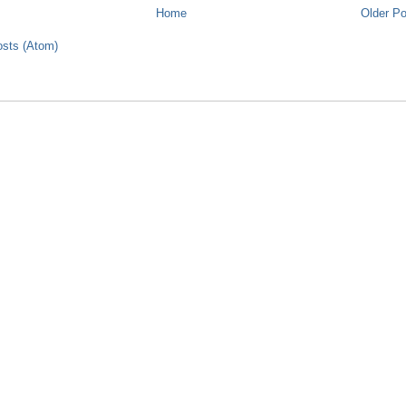
Home
Older P
sts (Atom)