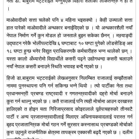
नेता डा. बाबुराम भट्टराईले भन्नुभएकै विहारी शैलीको लोकतन्त्रु नै हो त
।
माओवादीको सत्ता चलेको पनि ४ महिना भइसक्यो । केही उज्यालो सत्ता
हात पारेको माओवादीले अन्धकार बनाईदिएको छ । यो अन्धकारशैली नयाँ
नेपाल निर्माण गर्ने कुन मोडल हो जनताले बुझ्न सकेका छैनन् । मस्र्याङ्दी
उद्घाटन गरेकै भोलीपल्टदेखि ६ घण्टाबाट १० घण्टा पुगेको लोडसेडिङ् अव
१८ घण्टा हुन्छ भनेर विद्युत प्राधिकरणकै कर्मचारीहरु भन्न थालेको छन् ।
यस्ता कालो अँध्यारोमो विद्यार्थीले कसरी पढ्ने उद्योगधन्दा कसरी चलाउने
नयाँ नेपाल कसरी बनाउने स्थिति भयावह बन्दै गएको छ ।
हिजो डा.बाबुराम भट्टराईको लेखअनुसार निलम्बित राजालाई सम्झौताको
नाममा पुनस्थापना पनि गर्न सकिन्छ भन्ने थियो । त्यो पार्टीका नेता तथा
प्रधानमन्त्री प्रचण्ड राष्ट्रवादी र गणतन्त्रवादीको दह्रो मोर्चा बनाउने
कुरा गर्न थाल्नु भएको छ । कतै राजालाई पनि त्यही मोर्चामा आउन दरखास्त
हालिएको त होइन यता गिरिजाप्रसाद कोइरालाले पूर्वपाचहरुको तीनवटै
पार्टी र अन्य प्रजातन्त्रवादीलाई मिलाएर अधिनायकवादलाई परास्त गर्न
बृहद प्रजातान्त्रिक मोर्चा गठन गर्ने सुरसार कस्नासाथ प्रचण्डको मोर्चाको
कुरा उठ्नुले राजनीतिक क्षेत्रमा तापक्रम एक्कासी बढ्दै गएको छ । दलीय