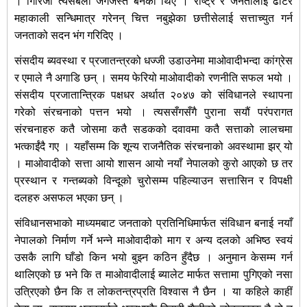
। गिरिजा त्यसबेला जंगेजस्तै बनेका थिए ।
राष्ट्र र जनतालाई ढाँटेर
महाकाली सन्धिमात्र गरेनन् चित्त नबुझेका छत्तीसेलाई सत्ताच्युत गर्न
जनताको सदन भंग गरिदिए ।
संसदीय ब्यवस्था र प्रजातन्त्रको धज्जी उडाउनेमा माओवादीभन्दा कांग्रेस
र एमाले नै अगाडि छन् । समय फेरियो माओवादीको रणनीति सफल भयो ।
संसदीय प्रजातान्त्रिक पक्षधर अर्थात २०४७ को संविधानले स्थापना
गरेको संरचनाको पत्तन भयो । त्यससँगसँगै पुराना सयौं परंपरागत
संरचनाहरु कतै जोसमा कतै सडकको दवावमा कतै सत्ताको लालचमा
भत्काईंदै गए । यहाँसम्म कि शून्य राजनैतिक संरचनाको अवस्थामा झर् यो
। माओवादीको सत्ता आयो शासन आयो नयाँ नेपालको कुरो आएको छ तर
प्रस्थान र गन्तब्यको विन्दूको चुरोसम्म पहिल्याउन सत्तासिन र विपक्षी
दलहरु असफल भएका छन् ।
संविधानसभाको माध्यमबाट जनताको प्रतिनिधिमार्फत संविधान बनाई नयाँ
नेपालको निर्माण गर्ने भन्ने माओवादीको माग र अन्य दलको अभिष्ठ स्वयं
उसकै लागि घाँडो किन भयो बुझ्न कठिन हुँदैछ । अनुमान केसम्म गर्न
थालिएको छ भने कि त माओवादीलाई ब्यालेट मार्फत सत्तामा पुगिएको नसा
उत्रिएको छैन कि त लोकतन्त्रप्रति विश्वास नै छैन । या कहिले काहीं