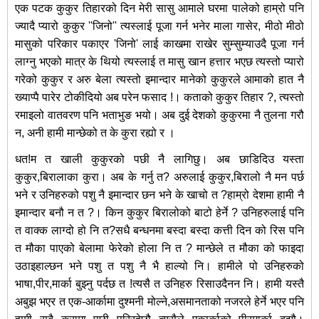
एक पटक कुकुर तिहारको दिन मेरी सासु आमाले घरमा पालेको हाम्रो पनि
ज्यादै प्यारो कुकुर ''जिनो'' त्यस्लाई पूजा गर्न भनेर माला गासेर, मीठो मीठो
मासुको परिकार पकाएर 'जिनो' लाई काखमा राखेर
सुम्सुम्याउदै पूजा गर्न
लाग्नु भएको मात्र के थियो त्यस्लाई त मासु खान हत्तार भएछ त्यस्तो प्यारो
गरेको कुकुर र अरु बेला त्यस्तो इमान्दार मानेको कुकुरले आमाको हात नै
ख्याप्पै पारेर टोकीदियो अब परेन फसाद !। कताको कुकुर तिहार ?, त्यस्तो
रमाइलो वातवरण पनि भताभुङ भयो। अब दुई देशको कुकुरमा नै तुलना गरौ
न, अनी हामी मान्छेको त के कुरा रह्यो र ।
धत!म त खाली कुकुरको पछी नै लागिछु। अब छाडिदिउ यस्ता
कुकुर,बिरालाका कुरा। अब के गर्नु त? अरुलाई कुकुर,बिरालो नै मन पर्छ
भने र उनिहरुको पशु नै इमान्दार छन भने के खाचो त ?हाम्रो देशमा हामी नै
इमान्दार बनौ न त ?। किन कुकुर बिरालोको बाटो हेर्ने ? उनिहरुलाई पनि
त वाक्क लाग्दो हो नि त?सधै बन्धनमा बस्दा बस्दा कत्ती दिन को रिस पनि
त मौका पाएको बेलामा फेरेको होला नि त ? मान्छेले त मौका को फाइदा
उठाइहाल्छन भने पशु त पशु नै भै हाल्यो नि। हामीले पो उनिहरुको
भाषा,पीर,मार्का बुझ्नु पर्दछ त !त्यसै त उनिहरु रिसाउदैनन नि। हामी यस्तै
अबुझ भएर त एक-आर्कामा दुश्मनी मोल्ने,असमानताको नजरले हेर्ने भएर पनि