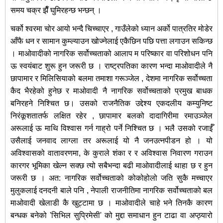
समय चक्र झैँ घुमिरहन्छ भन्छन् ।
चर्को श्वरमा चोर आयो भन्दै चिच्चाएर , गाउँलेको ध्यान अर्को पात्रतिर मोडेर
आँफै धन र सामान कुम्ल्याउन खोज्नेलाई एकैछिन पछि पत्ता लगाउन सकिन्छ
। माओवादीको नागरिक सर्वोच्चताको आलाप म परिष्कार वा परिशोधन पनि
ऊ स्वयंबाट शुरू हुन जरूरी छ । राष्ट्रपतिका कारण भन्दा माओवादीले नै
छापामार र मिलिसियाको बलमा तमाशा गरूञ्जेल , देशमा नागरिक सर्वोच्चता
कैद भैरहेको हुनेछ र माओवादी नै नागरिक सर्वोच्चताको प्रमुख बाधक
बनिरहने निश्चित छ। उसको राजनैतिक उद्देश्य एकदलीय कम्युनिष्ट
निरंकूशतातर्फ लक्षित रहेर , छापामार बलको दादागिरीमा रमाउञ्जेल
अरूलाई ऊ माथि विश्वास गर्न गाह्रो पर्ने निश्चित छ । भलै उसको रजाईँ
उसैलाई जनवाद लाग्ला तर अरूलाई यो नै जनउत्नपीडन हो । यो
अविश्वासको वातावरणमा, के कुराले शंका र र अविश्वास निवारण गराउन
कारगर भूमिका खेल्न सक्छ त्यो सबैभन्दा बढी माओवादीलाई थाहा छ र हुन
जरूरी छ । अत: नागरिक सर्वोच्चताको कोकोहोलो जति सुकै मच्चाएर
मुलुकलाई दनदनी बाले पनि , नेपाली राजनीतिमा नागरिक सर्वोच्चताको बल
माओवादी खेलाडी कै खुट्टामा छ । माओवादीले चाहे भने तिनकै कारण
बन्धक बनेको 'सिभिल सुप्रिमेसी' को मुद्दा समाधान हुन टाढा वा अप्ठ्यारो