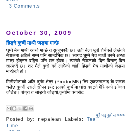
3 Comments
October 30, 2009
हिड्ने कुर्ची माथी जड्या मान्छे
घूम्ने मेच माथी अन्धो मान्छे त सुन्नुभएकै छ। उती बेला भूपी शेर्चनले लेखेको
नेपालमा अहिले सम्म पनि सान्दर्भिक छ। सायद घुम्ने मेच माथी बस्ने अन्धा
मात्र होइनन बहिरा पनि छन होला। त्यसैले नेपालको दिन दिनानु दिन
खस्कदैं छ। तर मैले कुरो गर्न लागेको चांही हिड्ने मेच माथीको जड्या
मान्छेको हो।
मिनीसोटाको अलि दुर्गम क्षेत्र (Proctor,MN) तिर एकजनालाइ के सनक
चलेछ कु्न्नी उसले सोफा इस्टाइलको कुर्चीमा घांस काट्ने मेसिनको इन्जिन
जोडेछ। पांग्रा त जोड्यो जोड्यो,कुर्चीमा क्यासेट
पुरै पढ्नुहोस >>>
Posted by:
nepalean
Labels:
Tea
Time