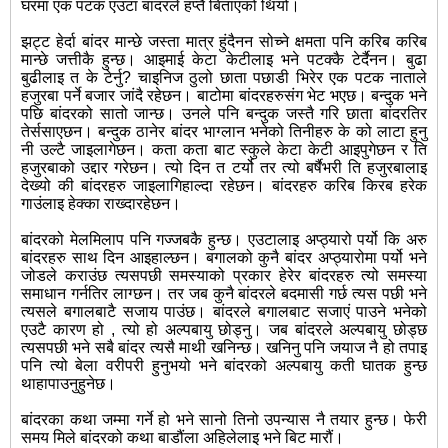
घरमा एक पटक एउटा बांदरले हप्तै बिताएको थियो।
झट्ट हेर्दा बांदर मान्छे जस्ता मात्र हुंदैनन सोच्ने क्षमता पनि करिब करिब
मान्छे जत्तीकै हुन्छ। आइमाई केटा केटीलाइ भने पटक्कै टेर्दैनन। बुढा
बुढीलाइ त के टेर्नु? चाइनिज ठुलो छाता पछाडी भिरेर एक पटक नाताले
हजुरबा पर्ने बजार जांदै रहेछन। बाटोमा बांदरहरुसंग भेट भएछ। बन्दुक भने
पछि बांदरको सातो जान्छ। उनले पनि बन्दुक जस्तै गरि छाता बांदरतिर
तेर्ससाएछन। बन्दुक ठानेर बांदर भाग्लान भनेको तिनीहरु के को लाटा हुनु
नी उल्टै जाइलागेछन। कता कता बाट स्कुले केटा केटी आइपुगेछन र ति
हजुरबाको उद्दार गरेछन। त्यो दिन त टर्यो तर त्यो बर्षैभरी ति हजुरबालाइ
देख्यो की बांदरहरु जाइलागिहाल्दा रहेछन। बांदरहरु करिब किरब हरेक
गाउंलाइ हेक्का राख्दारहेछन।
बांदरको मेलमिलाप पनि गज्जबकै हुन्छ। एउटालाइ अप्ठ्यारो पर्यो कि अरु
बांदरहरु साथ दिन आइहाल्छन। बगालको कुनै बांदर अप्ठ्यारोमा पर्यो भने
जोडले कराउंछ त्यसपछी समस्याको प्रकार हेरेर बांदरहरु त्यो समस्या
समाधान गर्नतिर लाग्छन। तर जब कुनै बांदरले बदमासी गर्छ त्यस पछी भने
त्यसले बगालबाटै सजाय पाउंछ। बांदरले बगालबाट सजाएं पाउने भनेको
एउटै कारण हो , त्यो हो अल्पबायु छोड्नु। जब बांदरले अल्पबायु छोड्छ
त्यसपछी भने सबै बांदर त्यसै माथी खनिन्छ। खनिनु पनि जयाज नै हो तपाइ
पनि त्यो बेला वरीपरी हुनुभयो भने बांदरको अल्पबायु कती घातक हुन्छ
थाहापाउनुहुनेछ।
बांदरका कथा जम्मा गर्ने हो भने सानो तिनो उपन्यास नै तयार हुन्छ। फेरी
समय मिले बांदरको कथा बाडौंला अहिलेलाइ भने बिट मारौं।