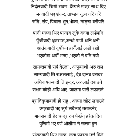
निर्दलबादी थियो रावण, दैंत्यले मात्र साथ दिए
जनवादी भए शंकर, ताण्डव नृत्य गरि गरि
साँढे, र्सप, पिचास,भुत,भोका, नाङ्गा वरीपरि
पानी मरुवा थिए पाण्डव लुके वनमा लडेपनि
पुँजीबादी धृतराष्ट,अन्धो पापी अनि धनी
आतंकबादी दुर्योधन हार्नैलाई लडी रह्यो
भएकोमा थपौं भन्दा ,भएको नै पनि गयो
सामन्तबादी सबै देउता , आफुमाथी अरु तल
साम्यबादी ति राक्षसलाई , देब दानब बराबर
अधिनायकबादी ति इन्द्र, अरुलाई दबाउने
सक्षम कोही अघि आए, जालमा पारी लडाउने
प्रातिकृयाबादी हो राहु , अरुमा खोट लगाउने
उग्रबादी भइ सुर्य सबैलाई तताउनेर्
माक्सबादी हेर चन्द्र रुप फेर्छन् हरेक दिन
पुणिर्मा भए पर्ण औशीमा नै खत्तम हुन
संसदबादी थिए नारद, जता फाइदा उत्तै मिले