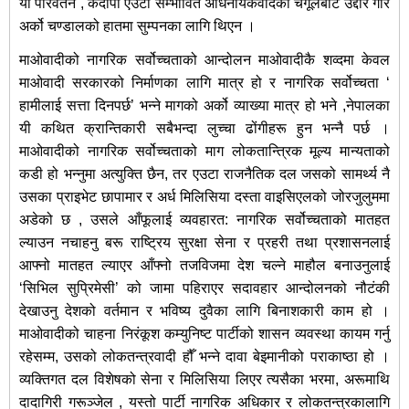
यो परिवर्तन , कदापी एउटा सम्भावित अधिनायकवादको चंगूलबाट उद्दार गरि
अर्को चण्डालको हातमा सुम्पनका लागि थिएन ।
माओवादीको नागरिक सर्वोच्चताको आन्दोलन माओवादीकै शव्दमा केवल
माओवादी सरकारको निर्माणका लागि मात्र हो र नागरिक सर्वोच्चता ‘
हामीलाई सत्ता दिनपर्छ’ भन्ने मागको अर्को व्याख्या मात्र हो भने ,नेपालका
यी कथित क्रान्तिकारी सबैभन्दा लुच्चा ढोंगीहरू हुन भन्नै पर्छ ।
माओवादीको नागरिक सर्वोच्चताको माग लोकतान्त्रिक मूल्य मान्यताको
कडी हो भन्नुमा अत्युक्ति छैन, तर एउटा राजनैतिक दल जसको सामर्थ्य नै
उसका प्राइभेट छापामार र अर्ध मिलिसिया दस्ता वाइसिएलको जोरजुलुममा
अडेको छ , उसले आँफूलाई व्यवहारत: नागरिक सर्वोच्चताको मातहत
ल्याउन नचाहनु बरू राष्ट्रिय सुरक्षा सेना र प्रहरी तथा प्रशासनलाई
आफ्नो मातहत ल्याएर आँफ्नो तजविजमा देश चल्ने माहौल बनाउनुलाई
‘सिभिल सुप्रिमेसी’ को जामा पहिराएर सदावहार आन्दोलनको नौटंकी
देखाउनु देशको वर्तमान र भविष्य दुवैका लागि बिनाशकारी काम हो ।
माओवादीको चाहना निरंकूश कम्युनिष्ट पार्टीको शासन व्यवस्था कायम गर्नु
रहेसम्म, उसको लोकतन्त्रवादी हौँ भन्ने दावा बेइमानीको पराकाष्ठा हो ।
व्यक्तिगत दल विशेषको सेना र मिलिसिया लिएर त्यसैका भरमा, अरूमाथि
दादागिरी गरूञ्जेल , यस्तो पार्टी नागरिक अधिकार र लोकतन्त्रकालागि