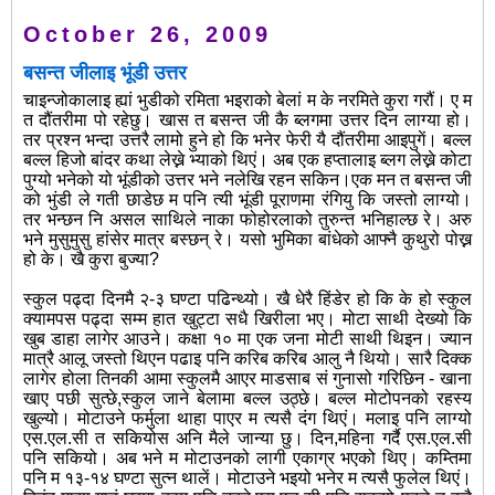
October 26, 2009
बसन्त जीलाइ भूंडी उत्तर
चाइन्जोकालाइ ह्यां भुडीको रमिता भइराको बेलां म के नरमिते कुरा गरौं। ए म
त दौंतरीमा पो रहेछु। खास त बसन्त जी कै ब्लगमा उत्तर दिन लाग्या हो।
तर प्रश्न भन्दा उत्तरै लामो हुने हो कि भनेर फेरी यै दौंतरीमा आइपुगें। बल्ल
बल्ल हिजो बांदर कथा लेख्ने भ्याको थिएं। अब एक हप्तालाइ ब्लग लेख्ने कोटा
पुग्यो भनेको यो भूंडीको उत्तर भने नलेखि रहन सकिन।एक मन त बसन्त जी
को भुंडी ले गती छाडेछ म पनि त्यी भूंडी पूराणमा रंगियु कि जस्तो लाग्यो।
तर भन्छन नि असल साथिले नाका फोहोरलाको तुरुन्त भनिहाल्छ रे। अरु
भने मुसुमुसु हांसेर मात्र बस्छन् रे। यसो भुमिका बांधेको आफ्नै कुथुरो पोख्न
हो के। खै कुरा बुज्या?
स्कुल पढ्दा दिनमै २-३ घण्टा पढिन्थ्यो। खै धेरै हिंडेर हो कि के हो स्कुल
क्यामपस पढ्दा सम्म हात खुट्टा सधै खिरीला भए। मोटा साथी देख्यो कि
खुब डाहा लागेर आउने। कक्षा १० मा एक जना मोटी साथी थिइन। ज्यान
मात्रै आलू जस्तो थिएन पढाइ पनि करिब करिब आलु नै थियो। सारै दिक्क
लागेर होला तिनकी आमा स्कुलमै आएर माडसाब सं गुनासो गरिछिन - खाना
खाए पछी सुत्छे,स्कुल जाने बेलामा बल्ल उठ्छे। बल्ल मोटोपनको रहस्य
खुल्यो। मोटाउने फर्मुला थाहा पाएर म त्यसै दंग थिएं। मलाइ पनि लाग्यो
एस.एल.सी त सकियोस अनि मैले जान्या छु। दिन,महिना गर्दै एस.एल.सी
पनि सकियो। अब
भने म मोटाउनको लागी एकाग्र भएको थिए। कम्तिमा
पनि म १३-१४ घण्टा सुत्न थालें। मोटाउने भइयो भनेर म त्यसै फुलेल थिएं।