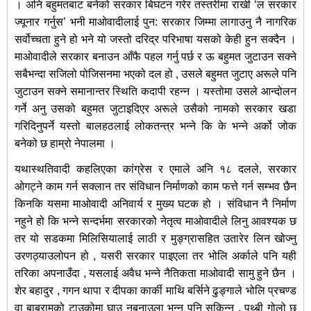
। अनि बहुमतबाट बनेको सरकार बिघटन गरेर तस्तरीमा राखी ‘ल सरकार
ज्यूनार गर्नुस’ भनी माओवादीलाई पुन: सरकार जिम्मा लागाउनु नै नागरिक
सर्वोच्चता हुने हो भने यो जस्तो दरिद्र परिभाषा यसको केही हुन सक्दैन ।
माओवादीले सरकार बनाउन आँफै पहल गर्नु पर्छ र ऊ बहुमत जुटाउन सक्ने
सबैभन्दा सजिलो पोजिसनमा भएको दल हो , उसले बहुमत जुटाए अरूले पनि
जुटाउन सक्ने समानान्तर स्थिति कदापी रहन्न । यस्तोमा उसले आन्दोलन
गर्ने अनु उसको बहुमत जुटाइदिएर अरूले उसैको नामको सरकार खडा
गरिदिनुपर्ने यस्तो बालहठलाई लोकतन्त्र भन्ने कि के भन्ने अर्को जोक
बनेको छ हाम्रो नेपालमा ।
यथास्थतिवादी कहलिएका कांग्रेस र एमाले अनि १८ दलले, सरकार
ओगट्ने काम गर्न सक्लान तर संविधान निर्माणको काम फत्ते गर्न सम्भव छैन
किनकि यसमा माओवादी अनिवार्य र मुख्य घटक हो । संविधान नै निर्माण
नहुने हो कि भन्ने सन्दर्भमा सरकारको नेतृत्व माओवादीले लिनु आवश्यक छ
तर यो सडकमा मिलिसियालाई लाठी र मुङ्ग्रासहित उतारेर लिन खोज्नु
उरणठ्याउलोपन हो , यसरी सरकार पाइएला तर भोलि अर्काले पनि यही
तरिका अपनाउँदा , यसलाई अवैध भन्ने नैतिकता माओवादी सामु हुने छैन ।
शेर बहादुर , गगन थापा र दीपका कार्की माथि बर्सिने ढुङ्गाले भोलि प्रचण्ड
वा बाबुरामको टाउकोमा घाउ नबनाउला भन्न पनि सकिन्न , पृथ्बी गोलो छ