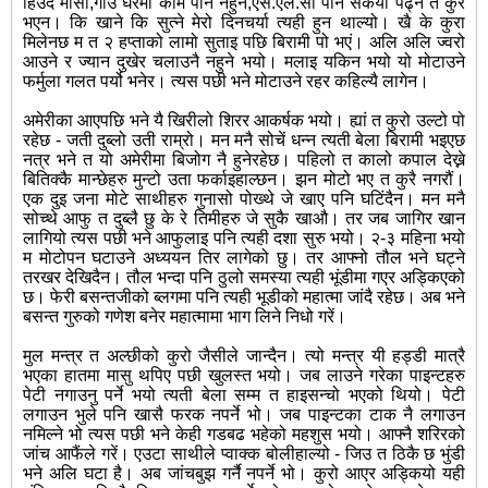
हिउंद मासा,गाउं घरमा काम पनि नहुने,एस.एल.सी पनि सकयो पढ्ने त कुरै
भएन। कि खाने कि सुत्ने मेरो दिनचर्या त्यही हुन थाल्यो। खै के कुरा
मिलेनछ म त २ हप्ताको लामो सुताइ पछि बिरामी पो भएं। अलि अलि ज्वरो
आउने र ज्यान दुखेर चलाउनै नहुने भयो। मलाइ यकिन भयो यो मोटाउने
फर्मुला गलत पर्यो भनेर। त्यस पछी भने मोटाउने रहर कहिल्यै लागेन।
अमेरीका आएपछि भने यै खिरीलो शिरर आकर्षक भयो। ह्यां त कुरो उल्टो पो
रहेछ - जती दुब्लो उती राम्रो। मन मनै सोचें धन्न त्यती बेला बिरामी भइएछ
नत्र भने त यो अमेरीमा बिजोग नै हुनेरहेछ। पहिलो त कालो कपाल देख्ने
बितिक्कै मान्छेहरु मुन्टो उता फर्काइहाल्छन। झन मोटो भए त कुरै नगरौं।
एक दुइ जना मोटे साथीहरु गुनासो पोख्थे जे खाए पनि घटिंदैन। मन मनै
सोच्थे आफु त दुब्लै छु के रे तिमीहरु जे सुकै खाऔ। तर जब जागिर खान
लागियो त्यस पछी भने आफुलाइ पनि त्यही दशा सुरु भयो। २-३ महिना भयो
म मोटोपन घटाउने अध्ययन तिर लागेको छु। तर आफ्नो तौल भने घट्ने
तरखर देखिदैन। तौल भन्दा पनि ठुलो समस्या त्यही भूंडीमा गएर अड्किएको
छ। फेरी बसन्तजीको ब्लगमा पनि त्यही भूडीको महात्मा जांदै रहेछ। अब भने
बसन्त गुरुको गणेश बनेर महात्मामा भाग लिने निधो गरें।
मुल मन्त्र त अल्छीको कुरो जैसीले जान्दैन। त्यो मन्त्र यी हड्डी मात्रै
भएका हातमा मासु थपिए पछी खुलस्त भयो। जब लाउने गरेका पाइन्टहरु
पेटी नगाउनु पर्ने भयो त्यती बेला सम्म त हाइसन्चो भएको थियो। पेटी
लगाउन भुले पनि खासै फरक नपर्ने भो। जब पाइन्टका टाक नै लगाउन
नमिल्ने भो त्यस पछी भने केही गडबढ भहेको महशुस भयो। आफ्नै शरिरको
जांच आफैंले गरें। एउटा साथीले प्वाक्क बोलीहाल्यो - जिउ त ठिकै छ भुंडी
भने अलि घटा है। अब जांचबुझ गर्नै नपर्ने भो। कुरो आएर अड्कियो यही