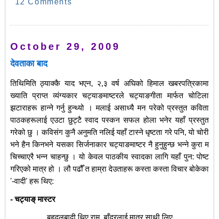
12 Comments
October 29, 2009
देवताका बाद
तिथिमिति ठ्याक्कै याद भएन, २,३ वर्ष अघिको हिमाल खबरपत्रिकामा
ख्याति प्राप्त व्यंग्यकार चट्याङमाष्टरले चट्याङगीता मार्फत चोटिला
झटाराहरू हान्ने गर्नु हुन्थ्यो । मलाई असाध्यै मन परेको प्रस्तुत कविता
पाठकहरूलाई एउटा छुट्टै स्वाद पस्कन सफल होला भनेर यहाँ प्रस्तुत
गरेको छु । कविसंग कुनै अनुमति नलिई यहाँ टास्ने धृष्टता गरे पनि, यो चोरी
भने हैन किनभने यसका सिर्जनाकार चट्याङमाष्टर नै हुनुहुन्छ भन्ने कुरा म
चिच्चाएरै भन्न चाहन्छु । यो केवल पाठकीय स्वादका लागि यहाँ पुन: पोष्ट
गरिएको मात्र हो । लौ पढौँ त हाम्रा देउताहरू कस्ता कस्ता विचार बोकेका
'-वादी' हरू थिए:
- चट्याङ् मास्टर
बहुदलबादी थिए राम, बाँदरलाई मात्र साथी लिए