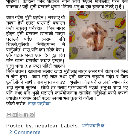
भूंडिमा। कहिल्यै जिउ घटाउन नपर्ने सोच भएको मान्छेलाइ परेन अब
समस्या? यही भुडी घटाउने धुनमा भोगेका अनुभव एकै हरफमा लेख्दै छु है।
ब्याम गर्दैमा भूंडी घट्दैन। नपत्ताए यो
नक्शा हेरौं एउटा पाउरोटी पचाउन
कती उफ्रनु पर्नेरहेछ। जिउ मात्र
होइन भूंडी घटाउन खानाको मात्रा
घटाउनै पर्दछ। त्यसमा पनि
चिल्लो,गुलियो निमीट्यान्न नै
पार्नुपर्दछ, मासू पनि कम गरेकै बेस।
एकै पटक भन्दा एक दिन दुइ दिन
गरेर खाना घटाउंदा सघाउ पूग्दछ।
सुत्नु भन्दा ३,४ घण्टा पहिलै खाएको
निकै उत्तम। खाजामा सलाद खांदा भुंडीलाइ मात्र असर पर्ने होइन की जिउ
नै चंगा हुन्छ। ब्याम गर्दा तौल तथा भूडी घटाउन सहयोग गर्दछ र जिउ
फूर्तीलोको साथै तनाब मुक्त बनाउंछ। भुडींमा जोड पर्ने खालको ब्याम गरेर
अझ सुनमा सुगन्ध। छोटो तर मलाइ प्रभावकारी भएको अनुभव थाहा भए
पनि नभए पनि भुडीं घटाउने कार्ययोजनामा समाबेश गर्नुहोला,यस्ले कस्तो
ल्याउंछ परिणाम अर्को पटक ब्लगमा भलाकुसारी गरौंला।
फोटो स्रोत:
टाइम पत्रीका
Posted by:
nepalean
Labels:
अनौपचारिक
2 Comments