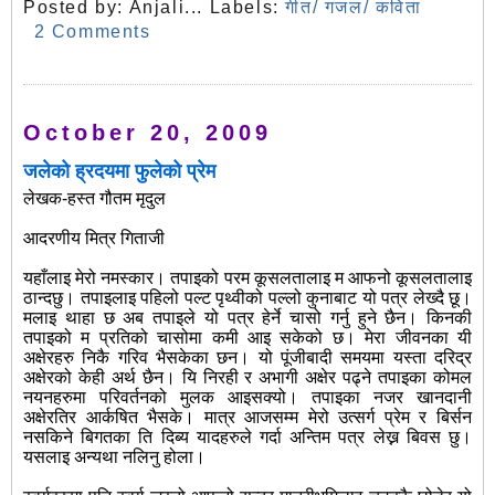
Posted by:
Anjali...
Labels:
गीत/ गजल/ कविता
2 Comments
October 20, 2009
जलेको ह्रदयमा फुलेको प्रेम
लेखक-हस्त गौतम मृदुल
आदरणीय मित्र गिताजी
यहाँलाइ मेरो नमस्कार। तपाइको परम कूसलतालाइ म आफनो कूसलतालाइ
ठान्दछु। तपाइलाइ पहिलो पल्ट पृथ्वीको पल्लो कुनाबाट यो पत्र लेख्दै छू।
मलाइ थाहा छ अब तपाइले यो पत्र हेर्ने चासो गर्नु हुने छैन। किनकी
तपाइको म प्रतिको चासोमा कमी आइ सकेको छ। मेरा जीवनका यी
अक्षेरहरु निकै गरिव भैसकेका छन। यो पूंजीबादी समयमा यस्ता दरिद्र
अक्षेरको केही अर्थ छैन। यि निरही र अभागी अक्षेर पढ्ने तपाइका कोमल
नयनहरुमा परिवर्तनको मुलक आइसक्यो। तपाइका नजर खानदानी
अक्षेरतिर आर्कषित भैसके। मात्र आजसम्म मेरो उत्सर्ग प्रेम र बिर्सन
नसकिने बिगतका ति दिब्य यादहरुले गर्दा अन्तिम पत्र लेख्न बिवस छु।
यसलाइ अन्यथा नलिनु होला।