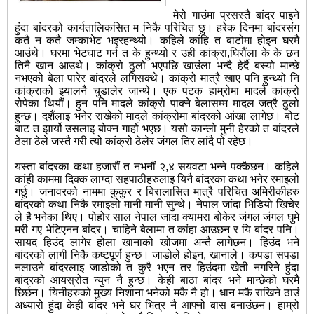
मेरो गाउंमा प्रसस्तै बांदर पाइने
हुंदा बांदरको कार्यतालिकसित म निकै परिचित छु। हरेक दिनमा बांदरसंग
कतै न कतै जम्काभेट भइरहन्थ्यो। कहिले कांहि त बाटोमा होइन घरमै
आउंथे। घरमा भेटघाट गर्न त के हुन्थ्यो र उही कांक्रा,घिरौंला के के छन
तिनै खान आउथे। कांक्रो ठुलो भएपछि खाउंला भन्दै हेर्दै बस्यो मान्छे
नभएको बेला पारेर बांदरले लगिसक्थे। कांक्रो मात्रै खाए पनि हुन्थ्यो नि
कांक्राको झ्यालनै चुडालेर जान्थे। एक पटक हाम्रोमा मादले कांक्रो
रोपेका थियौं। हुन पनि मादले कांक्रो पाक्ने बेलासम्म मादल जत्रै ठुलो
हुन्छ। दशैंलाइ भनेर राखेको मादले कांक्रोमा बांदरको आंखा लागेछ। बोट
बाट त झार्यो उसलाइ बोक्न गार्हो भएछ। यसो कान्लो मुनी हेरको त बांदरले
ठेला ठेले जस्तै गरी त्यो कांक्रो ठेलेर जंगल तिर लांदै पो रहेछ।
यस्ता बांदरका कथा हजारौं त नभनौं २,४ सयवटा भन्ने पक्कैछन। कहिले
कांही काममा दिक्क लाग्दा सहपाठीहरुलाइ यिनै बांदरका कथा भनेर रमाइलो
गर्छु। जनावरको नाममा कुकुर र बिरालासित मात्रै परिचित अमिरीकीहरु
बांदरको कथा निकै रमाइलो मानी मानी सुन्थे। नेपाल जांदा भिडियो खिचेर
ले है भनेका थिए। पोहोर साल नेपाल जांदा क्यामरा बोकेर जंगल जंगल घुमे
मरी गए भेटिएनन बांदर। चाहिने बेलामा त कांहा आउछन र यि बांदर पनि।
सायद हिउंद लागेर होला खानाको खोजमा अन्तै लागेछन। हिउंद भने
बांदरको लागी निकै कष्टपूर्ण हुन्छ। जाडोले होइन, खानाले। कपडा सपडा
नलाउने बांदरलाइ जाडोको त कुरै भएन तर हिउंदमा खेती नगरिने हुंदा
बांदरको आयस्रोत न्युन नै हुन्छ। केही बाठा बांदर भने मान्छेको घरमै
छिर्छन। यिनीहरुको मुख्य निशाना भनेको मकै नै हो। धान मकै राखिने ठाउं
अध्यारो हुंदा केही बांदर भने घर भित्र नै आफ्नो बास बनाउंछन। हाम्रो