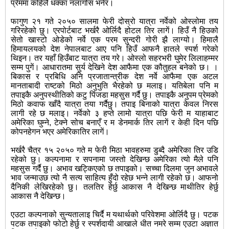
प्रेममा कहिलै धक्का नलागोस भनेर।
फागुण २१ गते २०५० सालमा फेरी दोस्रो यात्रा नर्वेको ओस्लोमा तय
गरिरहेको छु। एरपोर्टबाट भर्खरै ओर्लिदै होटल तिर लागें। हिउँ नै हिउको
सेतो खास्टो ओडेको नर्वे एक परम सुन्दरी गोरी झै लाग्यो। हिमालै
हिमायलयको देश नेपालबाट आए पनि हिउँ आफनै हातले स्पर्श गरेको
थिइन। तर यहाँ हिउँबाट यात्रा तय गरे। ओस्लो सहरभरी घुमेर लिलाहम्मर
सम्म पुगें। आधारातमा सुर्य देखिने देश आफैमा एक कौतुहल बनेको छ। ।
बिकास र प्रबिधि अनि प्रजातान्त्रीक देश नर्वे आफैमा एक अटल
मानताबादी राष्टको मिठो अनुभुति भैरहेको छ मलाइ। यतिबेला पनि म
तपाइकै अनुपस्थीतिको कटु पिंजडा महसुस गर्दै छु। तपाइकै अनुपम प्रेमको
मिठो कवाफ खाँदै यात्रा तया गर्दैछु। तपाइ बिनाको यात्रा केवल निरस
लागी रहे छ मलाइ। नर्वेको ३ हप्ते लामो यात्रा पछि फेरी म याहाबाट
अमेरिका घुम्ने, टेक्ने सोच बनाएँ र म डेनमार्क तिर लागें र केही दिन पछि
कोपनहेगन भएर अमेरिकातिर लागें।
भर्खरै चैत्र १५ २०५० गते म फेरी मिठा भावहरुमा डुब्दै अमेरिका तिर उडि
रहेको छु। कल्पनामा र सपनामा जस्तो देखिन्छ अमेरिका त्यो मैले पनि
महसुस गर्दै छु। अभाव खट्किएको छ तपाइको। सच्चा दिलमा जुन अभावले
भाव जन्माउछ त्यो नै सत्य साहित्य हुँदो रहेछ भन्ने लागी रहेको छ। आफनो
दैनिकी लेखिरहेको छु। तलतिर हेर्छु आकास नै देखिन्छ माथीतिर हेर्छु
आकास नै देखिन्छ।
एउटा कल्पनाको सुन्यतालाइ चिर्दै म यथार्थको परिवेशमा ओर्लिदै छु। पटक
पटक तपाइको फोटो हेर्छु र स्पर्शदायी आखाले धीत नमरे सम्म एउटा अज्ञात