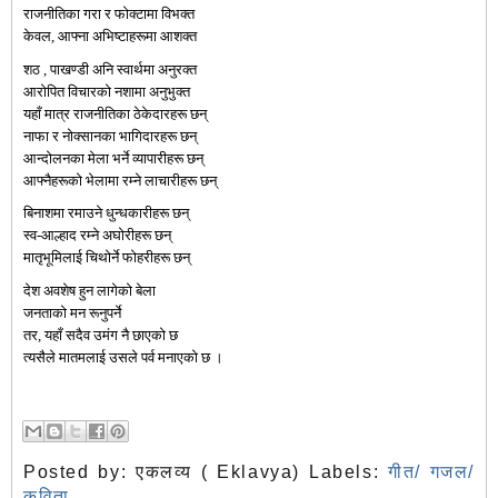
राजनीतिका गरा र फोक्टामा विभक्त
केवल, आफ्ना अभिष्टाहरूमा आशक्त
शठ , पाखण्डी अनि स्वार्थमा अनुरक्त
आरोपित विचारको नशामा अनुभुक्त
यहाँ मात्र राजनीतिका ठेकेदारहरू छन्
नाफा र नोक्सानका भागिदारहरू छन्
आन्दोलनका मेला भर्ने व्यापारीहरू छन्
आफ्नैहरूको भेलामा रम्ने लाचारीहरू छन्
बिनाशमा रमाउने धुन्धकारीहरू छन्
स्व-आल्हाद रम्ने अघोरीहरू छन्
मातृभूमिलाई चिथोर्ने फोहरीहरू छन्
देश अवशेष हुन लागेको बेला
जनताको मन रूनुपर्ने
तर, यहाँ सदैव उमंग नै छाएको छ
त्यसैले मातमलाई उसले पर्व मनाएको छ ।
Posted by:
एकलव्य ( Eklavya)
Labels:
गीत/ गजल/
कविता