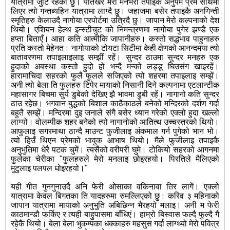
यात्रामा जुटि रहेको छु। यतिखेर मेरो मनभरी तपाइकै अनुपम प्रेम साथमा
लिएर त्यो गन्तब्यहिन यात्रामा लाग्दै छु। जहाजमा बसेर तपाइकै अनगिन्ती
स्मृतिहरु केलाउदै नागोया एरपोर्टमा उत्रिदै छु। जापान मेरो कल्पनाको देश
थियो। एशियन हेल्थ इन्स्टीचुट को निमन्त्रणमा नागोया पुगेर झण्डै एक
हप्ता बिताएँ। आहा कति आत्मीकि जापानीहरु। कस्तो सद्धभाव पाहुनाहरु
प्रति कस्तो मेहेनत। नागोयाको टोयटा सिटीमा केही क्षेणको आनन्दमया त्यो
बातावरणमा तपाइलाइलाइ सम्झीं रहें। सुन्दर ठाउमा सुन्दर मनहरु एक
हुदाको अबस्था कस्तो हुदो हो भन्दै मन्को लड्डू घिउसंग खाइरहें।
हारामाचिदा सहरको फुलै फुलले सजिएको त्यो शहरमा तपाइलाइ सम्झें।
अनी त्यो बेला ति फुलहरु टिपेर मायाको निसानी दिने कल्पनामा एटलान्टीक
महासागर बिचमा सुर्य डुबेको देखिए झै भावमा डुबी रहें। नागानो कति सुन्दर
ठाउ रहेछ। भगवान बुद्धको बिशाल काठैकाठले बनेको मन्दिरको दर्शण गर्दा
बहुतै सम्झें। मन्दिरमा दुइ जनाले संगै बसेर ध्यान गरेको एक्लो हुदा खल्लो
लाग्यो। वोलम्पीक शहर बनेको त्यो नागानोको आतित्थ उच्चस्तरको थियो।
आफुलाइ सगरमाथा ठान्दै माउन्ट फुजीलाइ अंकमाल गर्न पुगेको भान भो।
त्यो हिउँ थिएन प्रेमको भावुक आभाष थियो। मैले फुजीलाइ तपाइकै
अनुभुतिमा धेरै पटक चुमें। त्यसैको वरीपरी घुमे। टोकियो सहरको आगनमा
फुलेका चेरीका "फुलहरुले मेरो मनलाइ छोइरहयो। पिरतिले मैलिएको
मुटुलाइ पलपल धोइरहयो।"
यही गीत गुनगुनाउदै अनि फेरी ओसाका वकिनावा तिर लागें। एक्लो
यात्रामा केवल बिगतका ति यादहरुमा रुमल्लिएको छु। करिव ३ महिनाको
जापान यात्रामा मायाको अनुभुति अबिछिन्न भैरहयो मलाइ। अनी म फेरी
काठमान्डौ फर्किए र त्यही बाहुपासमा बाँधिएं। हाम्रो बिस्वास फल्दै फुल्दै गै
रहेकै थियो। बेला बेला भुकम्पका धक्काहरु महसुस गर्दा लाग्थ्यो मेरो पवित्र