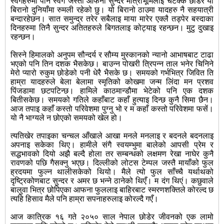
स्वर्गहरुमा पनि स्वर्ग जस्तो आफनो सुन्दर मात्रीभूमिलाइ चटक्कै छोडेर यो
बिरानो दुनियाँमा रुमली रहेको छु। यो बिरानो ठाउमा यादहरु नै सहयात्री
बन्दारहेछन। सात समुन्द्र तरेर सबैलाइ माया मारेर एक्लै तड्पेर बस्दाका
दिनहरुमा तिनै सुन्दर अतितहरुले बिगतलाइ कोट्याइ रहन्छन। मुटु दुखाइ
रहन्छन।
सिस्ने हिमालको अनुपम सौन्दर्य र सौम्य मुस्कानको न्यानो आभाषबाट टाढा
भएको पनि तिन दशक भैसकेछ। बाउन्न पोखरी
त्रिपन्न ताल भनेर चिनिने
मेरो प्यारो रुकुम छोडेको पनी धेरै भैसके छ। समयको गर्भभित्र जिवित ति
हाम्रा यादहरुले बेला बेलामा स्मृतिको कोखमा जन्म लिंदा मन प्रशव
पिंजडामा छटपटिन्छ। हामिले काठमान्डौमा भेटेको पनि एक दशक
बितीसकेछ। समयको गतिले कहाँबाट कहाँ हुत्याइ दिन्छ कुनै सिमा छैन।
आज तपाइ कहाँ कस्तो परिवेशमा पुग्नु भो र म कहाँ कस्तो परिवेशमा फसें।
यो नै भाग्यले न छोएको समयको खेल हो।
त्यतिखेर तपाइका चन्चल आँखाले आखा मनले मनलाइ र बदनले बदनलाइ
अपनाइ सकेका थिए। हामीले संगै स्वयम्भुमा बालेको आपसी प्रेम र
सद्धभावको दियो अझै बल्दै होला तर सम्बन्धको लक्षमण रेखा नाघेर कुनै
रावणको पछि गैसक्नु भएछ। दिल्लीको लोटस टेम्पल जस्तै मायाँको फुल
ह्रदयमा फुल्न थालीसकेको थियो। मैले त्यो फुल साँच्चै यर्थाथको
दृष्ट्रिकोणबाट सुन्दर र अमर छ भन्ने ठानेको थिएँ। म दंग थिएं। कछुवाले
बालुवा भित्र छोपिएका आफना फुललाइ बाहिरबाट स्मरणशक्तिले कोरल्द छ
त्यहि हिसाव मैले पनि हाम्रा सपनाहरुलाइ कोरल्दै गएँ।
आज कात्रिक १६ गते २०५० साल नेपाल छोडेर जीवनको एक लामो