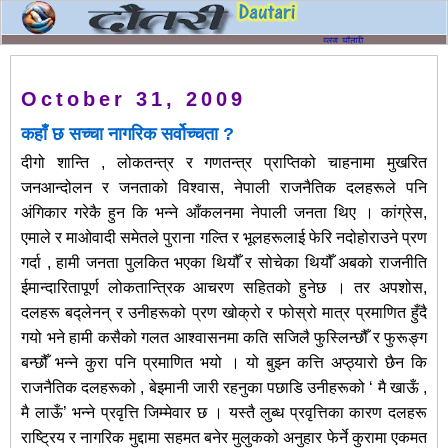
October 31, 2009
कहाँ छ सच्चा नागरिक सर्वोच्चता ?
दीगो शान्ति , लोकतन्त्र र गणतन्त्र प्राप्तिको चाहनामा मुखरित
जनआन्दोलन र जनताको विश्वास, नेपाली राजनैतिक दलहरूले पनि
अंगिकार गरेकै हुन कि भन्ने आँकलनमा नेपाली जनता थिए । कांग्रेस,
एमाले र माओवादी समेतले पुराना गल्ति र भूलहरूलाई फेरि नदोहोराउने प्रण
गर्दा , हामी जनता पुलकित भएका थियौँ र सोचेका थियौँ अबको राजनीति
ईमान्दारितापूर्ण लोकतान्त्रिक आचरण सहितको हुनेछ । तर अपशोस,
दलहरू बद्लेनन् र उनीहरूको प्रण खोक्रो र फोस्रो मात्र प्रमाणित हुँदै
गयो भने हामी कसैको गलत आश्वासनमा कति सजिलै फुस्लिन्छौँ र फुरूङ्ग
बन्छौँ भन्ने कुरा पनि प्रमाणित भयो । यो बुझ्न कत्ति अप्ठ्यारो छैन कि
राजनैतिक दलहरूको , बेइमानी जारी रहनुका पछाडि उनीहरूको ‘ मै खाऊँ ,
मै लाऊँ’ भन्ने प्रवृत्ति जिम्मेवार छ । यस्तै लुब्ध प्रवृत्तिका कारण दलहरू
राष्ट्रिय र नागरिक मुद्दामा सहमत बनेर मुलुकको अनुहार फेर्ने कुरामा एकमत