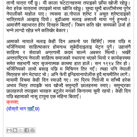
तान्दै यात्रा गर्दै छु। यी काला चटटानहरुमा तपाइको छाँया खोजी रहेछु।
मेरा हरेक यात्रामा तपाइको माया खोजि रहेछु। घुम्दा घुम्दै बाल्टीमोरमा पुगेर
नेपालीको माहोल पाए। त्यसमा डा.गोपाल श्रेष्ट र अचुत श्रेष्टदाइको
भात्रित्वले अल्झाइ दियो। बुढीआमा मलाइ असाध्यै माया गर्नु हुन्थ्यो।
आमासैगै महाभारत हेरेर दिनहरु बिताएँ। जिबन कति खेर समयको उर्जा हो
भन्ने लाग्दो रहेछ भने कतिखेर बेकार।
आमाको मायाले मलाइ केही दिन आफनो घर बिर्सिएँ। त्यस पछि म
भर्जिनियामा साहित्याकार होमनाथ सुबेदीदाइलाइ भेट्न पुगें। उहासंगै
साहित्य र सेवाको अग्रगामी कदम चाल्ने अबसर मिल्यो। भर्खरै
अन्तराष्ट्रिय नेपाली साहित्य समाजको स्थापना भएको थियो र कार्यक्रममा
समेत सहभागी भएर सृजनात्मक काममा हात हालें। सन १९९४ तिर हो।
भर्जिनियको लामो बसाइ पछि म मिचिगन तिर गएँ। त्यहा पनि नेपाली
मित्रहरु संग भेटघाट भो। अनि फेरी इन्डियानापोलीस हुदै मायमीतिर लागें।
मायामी विचमा केही दिन रमाउदै गए। तर प्रिय गिताजी म साँच्चै हरेक
अभाव भित्र तपाइकै भाव खोज्दै समुन्द्री छालहरुमा रमाए। समुन्द्रका
छालहरुले तपाइका भावहरु बटुलेर मनको किनारमा चुमी रहयो। केही दिन
पछि बहामाको नासु टापुमा एक महिना बिताएँ।
क्रमश
:
(दोस्रो भाग
यहाँ
छ)