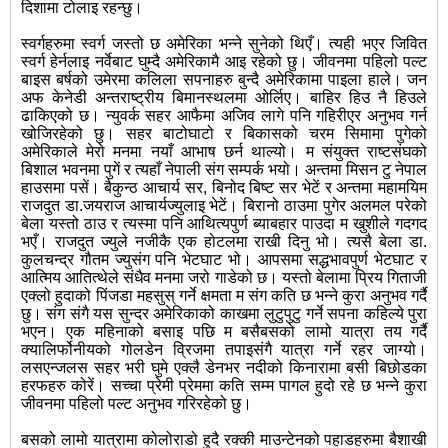
दिशामा टोलाइ रहन्छु।
स्वर्गहरुमा स्वर्ग जस्तो छ अमेरिका भन्ने सुनेको थिएँ। त्यही भएर जिवित
स्वर्ग हेर्नलाइ नर्वेबाट घुम्दै अमेरिकामै आइ रहेको छु। जीवनमा पहिलो पल्ट
बाइस बर्षको उमेरमा कलिला सपनाहरु बुन्दै अमेरिकामा पाइला हाले। जन
अफ केनेडी अन्तराष्ट्रीय बिमानस्थलमा ओर्लिए। बाहिर हिउ नै हिउले
ढाकिएको छ। न्युवर्क सहर आफैमा अजिव लागे पनि गहिरीएर अनुभव गर्न
खोजिरहेको छु। सहर बाटोघाटो र बिकासको चरम सिमामा पुगेको
अमेरिकाले मेरो मनमा नयाँ आभाष छर्न थाल्यो। म संयुक्त राष्टसंघको
बिशाल भवनमा पुगें र त्यहाँ नेपाली संग सम्पर्क भयो। अन्तमा मिसन टु नेपाल
हाउसमा पसें। बैकुन्ठ आचार्य सर, बिनोद बिष्ट सर भेटें र अन्तमा महामयिम
राजदुत डा.जयराज आचार्यज्युलाइ भेटें। बिरानो ठाउमा पुगेर अलमल परेको
बेला यस्तो ठाउ र त्यस्मा पनि आथित्यपुर्ण ब्याबहार पाउदा म खुशीले गदगद
भएँ। राजदुत ज्युले नजीकै एक होटलमा राखी दिनु भो। त्यसै बेला डा.
कुलचन्द्र गौतम ज्युसंग पनि भेटघाट भो। आपसमा सद्धभावपुर्ण भेटघाट र
आत्मिय आतित्थेले संधैव मनमा जरो गाडेको छ। यस्तो बेलामा प्रिय गिताजी
एक्लो हुदाको पिंजडा महसुस् गर्ने क्षमता म संग कति छ भन्ने कुरा अनुभव गर्दै
छु। संग संगै यस सुन्दर अमेरिकाको काखमा लुटुपुटु गर्ने सपना कहिल्ये पुरा
भएन। एक महिनाको बसाइ पछि म बसैबसको लामो यात्रा तय गर्दै
क्यालिर्फोनीयको गोलडेन व्रिजमा तपाइसंगै यात्रा गर्ने रहर जाग्यो।
लसएन्जलस सहर भरी घुमे एक्लै डेनभर नदीको किनारामा बसी बिछोडका
हरफहरु कोरें। सच्चा प्रेमी प्रेममा कति सम्म पागल हुदो रहे छ भन्ने कुरा
जीवनमा पहिलो पल्ट अनुभव गरिरहेको छु।
बसको लामो यात्रामा कोलोराडो हुदै रक्की माउन्टेनको पहाडहरुमा बैशाखी