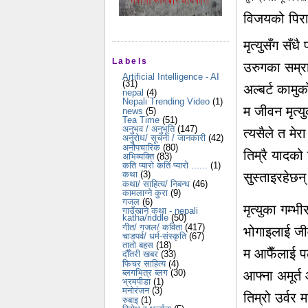
विजयको पिर
मृत्युसँग सँ
Labels
उरुगका सम्रा
Artificial Intelligence - AI
(31)
अल्बर्ट कामु
nepal
(4)
Nepali Trending Video
(1)
म जीवन मृत्यु
news
(5)
Tea Time
(51)
अनुभव / अनुभूति
(147)
त्यसैले त मे
अनुरोध/ सूचना / जानकारी
(42)
अनौपचारिक
(80)
तिम्रै यादको
अभिव्यक्ति
(83)
कति प्यारो कति प्यारो ......
(1)
कथा
(3)
सुस्ताइरहेछन
कथा/ साहित्य/ निबन्ध
(46)
कामलाग्ने कुरा
(9)
गजल
(6)
मृत्युका गम्भ
गाउँखाने कथा - nepali
katha/riddle
(50)
गीत/ गजल/ कविता
(417)
भोगाइलाई ज
चाडपर्व/ धर्म-संस्कृति
(67)
तातो बहस
(18)
म आफैँलाई पढ्
दौँतरी खबर
(33)
फिचर साहित्य
(4)
ब्लगभित्र ब्लग
(30)
आफ्ना अमूर्त
भ्रमपीडा
(1)
मनोरंजन
(3)
तिम्रो उर्वर
रुबाइ
(1)