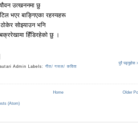
 यौवन उत्खननमा छु
 जटिल भएर बाङ्गिएका रहस्यहरू
ले ठोकेर सोझ्याउन भनि
क्ररेखामा हिँडिरहेको छु ।
पुरै पढ्नुहोस
autari Admin
Labels:
गीत/ गजल/ कविता
s
Home
Older P
sts (Atom)