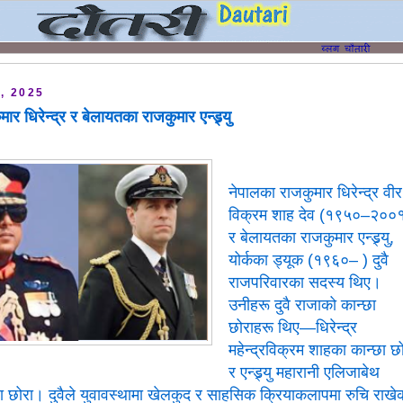
, 2025
ार धिरेन्द्र र बेलायतका राजकुमार एन्ड्र्यु
नेपालका राजकुमार धिरेन्द्र वीर
विक्रम शाह देव (१९५०–२००
र बेलायतका राजकुमार एन्ड्र्यु,
योर्कका ड्यूक (१९६०– )
दुवै
राजपरिवारका सदस्य थिए।
उनीहरू दुवै राजाको कान्छा
छोराहरू थिए—धिरेन्द्र
महेन्द्रविक्रम शाहका कान्छा छ
र एन्ड्र्यु महारानी एलिजाबेथ
्छा छोरा। दुवैले युवावस्थामा खेलकुद र साहसिक क्रियाकलापमा रुचि राखे