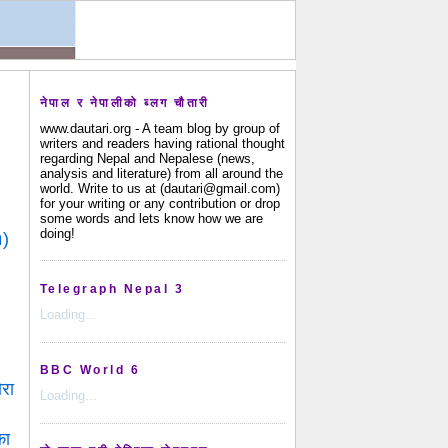
नेपाल र नेपालीको ब्लग चौतारी
www.dautari.org - A team blog by group of
writers and readers having rational thought
regarding Nepal and Nepalese (news,
analysis and literature) from all around the
world. Write to us at (dautari@gmail.com)
for your writing or any contribution or drop
some words and lets know how we are
doing!
१)
Telegraph Nepal 3
Loading...
BBC World 6
ोरा
Loading...
का