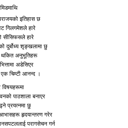
ामिडमाथि
धै पराजयको इतिहास छ
ट गिलगमेशले हारे
को सीसिफसले हारे
को दुर्बोध्य शृङ्खलामा छु
रा थकित अनुभूतिहरू
 भित्तामा अडेसिएर
् एक चिम्टी आनन्द ।
ीर विषयहरूमा
ीवनको पाठशाला बनाएर
ने प्रयत्नमा छु
 आभासहरू हृदयान्तरण गरेर
 मानसपटललाई परागसेचन गर्न