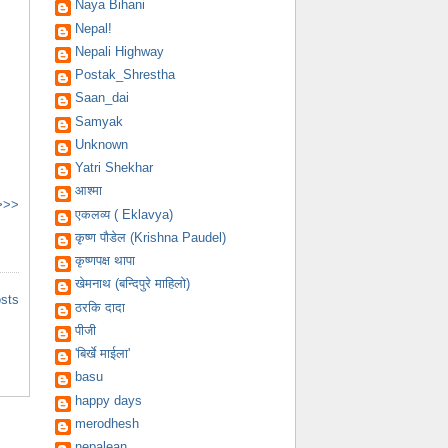
Naya Bihani
Nepal!
Nepali Highway
Postak_Shrestha
Saan_dai
Samyak
Unknown
Yatri Shekhar
आश्मा
 >>>
एकलव्य ( Eklavya)
कृष्ण पौडेल (Krishna Paudel)
कृष्णपक्ष थापा
खेमनाथ (बन्दिपुरे माहिलो)
osts
ठरकि दादा
पीजी
'बिर्खे माईला'
basu
happy days
merodhesh
nepalean