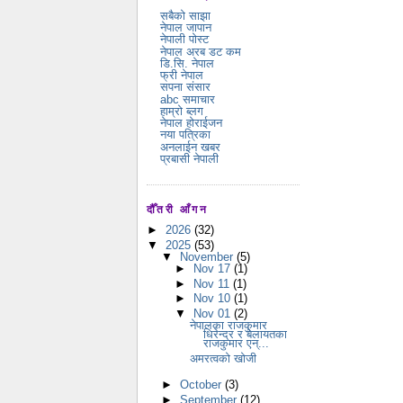
सबैको साझा
नेपाल जापान
नेपाली पोस्ट
नेपाल अरब डट कम
डि.सि. नेपाल
फ्री नेपाल
सपना संसार
abc समाचार
हाम्रो ब्लग
नेपाल होराईजन
नया पत्रिका
अनलाईन खबर
प्रबासी नेपाली
दौँतरी आँगन
►
2026
(32)
▼
2025
(53)
▼
November
(5)
►
Nov 17
(1)
►
Nov 11
(1)
►
Nov 10
(1)
▼
Nov 01
(2)
नेपालका राजकुमार
धिरेन्द्र र बेलायतका
राजकुमार एन्...
अमरत्वको खोजी
►
October
(3)
►
September
(12)