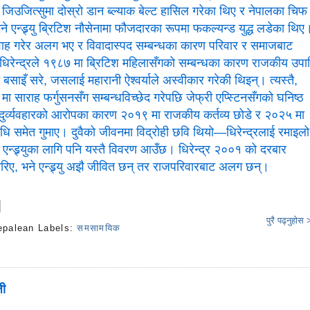
ले जिउजित्सुमा दोस्रो डान ब्ल्याक बेल्ट हासिल गरेका थिए र नेपालका चिफ
े एन्ड्र्यु ब्रिटिश नौसेनामा फौजदारका रूपमा फकल्यन्ड युद्ध लडेका थिए
िवाह गरेर अलग भए र विवादास्पद सम्बन्धका कारण परिवार र समाजबाट
धिरेन्द्रले १९८७ मा ब्रिटिश महिलासँगको सम्बन्धका कारण राजकीय उपा
ा बसाइँ सरे, जसलाई महारानी ऐश्वर्याले अस्वीकार गरेकी थिइन्। त्यस्तै,
६ मा साराह फर्गुसनसँग सम्बन्धविच्छेद गरेपछि जेफ्री एप्स्टिनसँगको घनिष्ठ
 दुर्व्यवहारको आरोपका कारण २०१९ मा राजकीय कर्तव्य छोडे र २०२५ मा
ाधि समेत गुमाए। दुवैको जीवनमा विद्रोही छवि थियो—धिरेन्द्रलाई रमाइलो
, एन्ड्र्युका लागि पनि यस्तै विवरण आउँछ। धिरेन्द्र २००१ को दरबार
ारिए, भने एन्ड्र्यु अझै जीवित छन् तर राजपरिवारबाट अलग छन्।
पुरै पढ्नुहोस
epalean
Labels:
समसामयिक
s
जी
ी