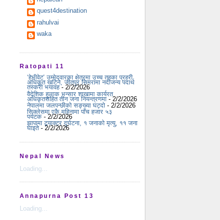
quest4destination
rahulvai
waka
Ratopati 11
‘हेभीवेट’ उम्मेदवारका क्षेत्रमा उच्च तहका प्रहरी
अधिकृत खटिने, जीतपुर सिमरामा नदीजन्य पदार्थ
तस्करी भयावह
- 2/2/2026
वैदेशिक हुलाक भन्सार शाखामा कार्यरत
अधिकृतसहित तीन जना नियन्त्रणमा
- 2/2/2026
नेपालमा जलपन्छीको सङ्ख्या घट्दो
- 2/2/2026
सिक्लेसमा एकै महिनामा पाँच हजार ५३
पर्यटक
- 2/2/2026
झापामा ट्र्याक्टर दुर्घटना, १ जनाको मृत्यु, ११ जना
घाइते
- 2/2/2026
Nepal News
Loading...
Annapurna Post 13
Loading...