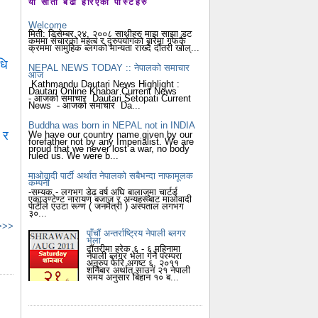
यो साता बढी हेरिएका पोस्टहरु
Welcome
।
मिती: डिसेम्बर २४, २००८ साथीहरु माझ साझा डट
कममा संचारको महत्ब र दुरुपयोगको बारेमा गफकै
क्रममा सामुहिक ब्लगको मान्यता राख्दै दौंतरी खोल्...
धि
NEPAL NEWS TODAY :: नेपालको समाचार
आज
Kathmandu Dautari News Highlight :
Dautari Online Khabar Current News
- आजको समाचार Dautari Setopati Current
News - आजको समाचार Da...
Buddha was born in NEPAL not in INDIA
 र
We have our country name given by our
forefather not by any Imperialist. We are
proud that we never lost a war, no body
ruled us. We were b...
माओवादी पार्टी अर्थात नेपालको सबैभन्दा नाफामूलक
कम्पनी
-सम्यक - लगभग डेढ वर्ष अघि बालाजुमा चार्टर्ड
एकाउण्टेण्ट नारायण बजाज र अन्यहरूबाट माओवादी
पार्टीले एउटा रूग्ण ( जनमैत्री ) अस्पताल लगभग
३०...
 >>>
पाँचौं अन्तर्राष्ट्रिय नेपाली ब्लगर
भेला
दौंतरीमा हरेक ६ - ६ महिनामा
नेपाली ब्लगर भेला गर्ने परम्परा
अनुरुप फेरि अगष्ट ६, २०११
शनिबार अर्थात् साउन २१ नेपाली
समय अनुसार बिहान १० ब...