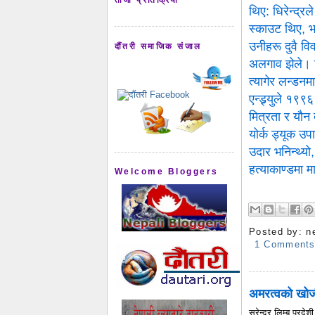
थिए: धिरेन्द्र
स्काउट थिए, भन
उनीहरू
दुवै व
दौंतरी समाजिक संजाल
अलगाव झेले
। 
त्यागेर लन्डनम
एन्ड्र्युले १९९
मित्रता र यौन
योर्क ड्यूक उप
उदार भनिन्थ्यो
हत्याकाण्डमा म
Welcome Bloggers
Posted by:
n
1 Comment
अमरत्वको खो
सुरेन्द्र लिम्बू परदेश