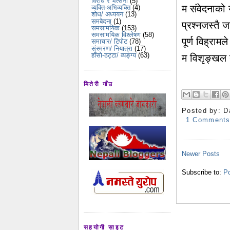
विरोध र भर्त्सना
(5)
म संवेदनाको
व्यक्ति-अभिव्यक्ति
(4)
शोध/ अध्ययन
(13)
समबेदना
(1)
प्रश्नजस्तै
समसामयिक
(153)
समसामयिक विश्लेषण
(58)
पूर्ण विह्राम
समाचार/ टिपोट
(78)
संस्मरण/ नियात्रा
(17)
हाँसो-ठट्टा/ व्यङ्ग्य
(63)
म विशृङ्खल ब
मितेरी गाँउ
Posted by:
D
1 Comment
Newer Posts
Subscribe to:
Po
सहयोगी साइट