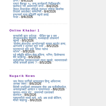
छैनन्
- 8/4/2026
राष्ट्र बैंकका १८ जना कार्यकारी निर्देशकसँग
छलफल गर्दै अर्थमन्त्री वाग्ले
- 8/4/2026
नेपाल लिकर्सका सीईओ तुलाधर एसिया बिजनेस
लिडर्स अवार्डबाट सम्मानित
- 8/4/2026
इन्धनको मूल्य वृद्धिसँगै बढ्यो हवाई
भाडा
- 8/4/2026
Online Khabar 1
सुनकोशी कार दुर्घटना : पीडित पक्ष र बस
सञ्चालकबीच सहमति, मध्यपहाडी लोकमार्ग
खुल्यो
- 8/5/2026
‘वार्तामा बोलाउँदा आन्दोलनको स्वरूप बदलेर हत्या,
आगजनी र लुटपाट सुरु भयो’
- 8/5/2026
परराष्ट्रले सुरु गर्‍यो ‘मोफा नलेज
फोरम’
- 8/5/2026
दुई वर्षपछि बोलिन शेख हसिना, भनिन्- डिसेम्बरमा
घर फर्किन्छु
- 8/5/2026
सार्वजनिक पुस्तकालयको ताला खुल्यो, स्वायत्तताको
साँचो कसको हातमा ?
- 8/5/2026
Nagarik News
जय नेपाल पार्टीको बटमलाइन हिन्दु अधिराज्य:
अध्यक्ष जबरा
- 8/6/2026
विदेशी उपाधिको समकक्षता सेवा अब यूजीसीमार्फत,
अनलाइनबाटै आवेदन र प्रमाणपत्र
- 8/6/2026
खनाल–यादव भेट : वामपन्थी एकताबारे
छलफल
- 8/6/2026
गृहमन्त्रीले माफी मागे, भने- अब ठाडो बोल्दिन,
माफी चाहान्छु
- 8/6/2026