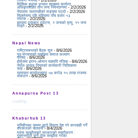
तस्करी भयावह
- 2/2/2026
वैदेशिक हुलाक भन्सार शाखामा कार्यरत
अधिकृतसहित तीन जना नियन्त्रणमा
- 2/2/2026
नेपालमा जलपन्छीको सङ्ख्या घट्दो
- 2/2/2026
सिक्लेसमा एकै महिनामा पाँच हजार ५३
पर्यटक
- 2/2/2026
झापामा ट्र्याक्टर दुर्घटना, १ जनाको मृत्यु, ११ जना
घाइते
- 2/2/2026
Nepal News
राष्ट्रियसभाको बैठक सुरु
- 8/6/2026
पुन:संरचनाको पर्खाइमा समाज कल्याण
परिषद्
- 8/6/2026
होर्मुजमा इरान–ओमान सहमति नजिक
- 8/6/2026
नेपाल आयल निगमको कार्यकारी निर्देशकमा
साह
- 8/6/2026
यातायात कार्यालयद्वारा ५७ करोड १५ लाख राजस्व
संकलन
- 8/6/2026
Annapurna Post 13
Loading...
Khabarhub 13
भूमिहीनका नाममा झूटो विवरण पेश गरे कारबाही गर्ने
सरकारको चेतावनी
- 8/4/2026
मधेस सम्झौताबारे सरकारको स्पष्टीकरण :
गृहमन्त्रीले कुनै ठोस सम्झौता गरेका