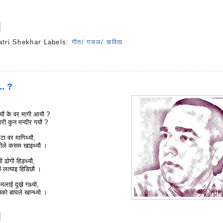
atri Shekhar
Labels:
गीत/ गजल/ कविता
s
... ?
 गयौ के वर मागी आयौ ?
ारी कुन मन्दीर गयौ ?
उटा वर मागिथ्यौ,
मीले कसम खाइथ्यौ ।
ी ढोगी हिड्थ्यौ,
नी लत्याइ हिडिछौ ।
ाई दुख्ने गथ्र्यो,
नको बाघले खान्थ्यो ।