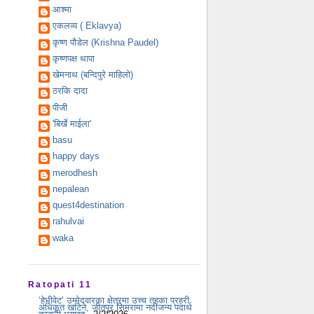
आश्मा
एकलव्य ( Eklavya)
कृष्ण पौडेल (Krishna Paudel)
कृष्णपक्ष थापा
खेमनाथ (बन्दिपुरे माहिलो)
ठरकि दादा
पीजी
'बिर्खे माईला'
basu
happy days
merodhesh
nepalean
quest4destination
rahulvai
waka
Ratopati 11
‘हेभीवेट’ उम्मेदवारका क्षेत्रमा उच्च तहका प्रहरी
अधिकृत खटिने, जीतपुर सिमरामा नदीजन्य पदार्थ