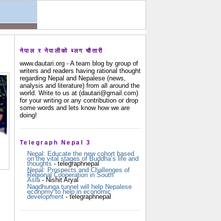
नेपाल र नेपालीको ब्लग चौतारी
www.dautari.org - A team blog by group of
writers and readers having rational thought
regarding Nepal and Nepalese (news,
analysis and literature) from all around the
world. Write to us at (dautari@gmail.com)
for your writing or any contribution or drop
some words and lets know how we are
doing!
Telegraph Nepal 3
Nepal: Educate the new cohort based
on the vital stages of Buddha’s life and
thoughts
- telegraphnepal
Nepal: Prospects and Challenges of
Regional Cooperation in South
Asia
- Nishit Aryal
Nagdhunga tunnel will help Nepalese
economy to help in economic
development
- telegraphnepal