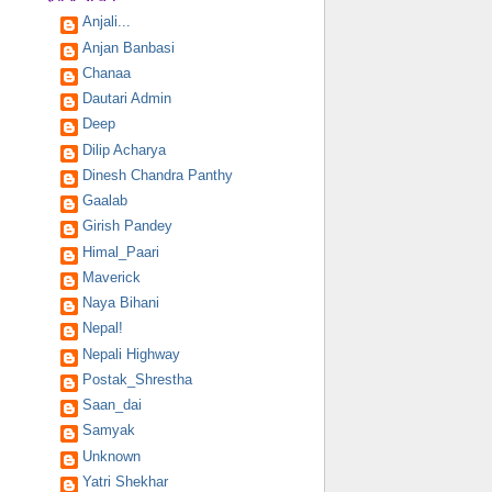
Anjali...
Anjan Banbasi
Chanaa
Dautari Admin
Deep
Dilip Acharya
Dinesh Chandra Panthy
Gaalab
Girish Pandey
Himal_Paari
Maverick
Naya Bihani
Nepal!
Nepali Highway
Postak_Shrestha
Saan_dai
Samyak
Unknown
Yatri Shekhar