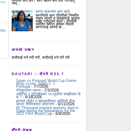
तथ्यांक कतै छैन। ब्लग खोल्न कतै दर्ता गरिरहनु
 >>>
नपर्...
ब्लगर सुजनसंग ब्लग बार्ता
ब्लगभित्र ब्लग दौंतरीको नियमीत
स्तम्भ भएको त तपाइहरुले अनुभव
पक्कै गर्नुभएको होला। दौतरीले
चारैतिर छरिएर बसेका नेपाली
ब्लगरलाइ आफ्नो बा...
osts
आजको उखान
कसैलाई भने मरी मरी, कसैलाई भने परी परी
DAUTARI :: दौंतरी RSS 7
Spain vs Portugal World Cup Game
likely score: Spain 2- 1
Portugal
- 7/7/2026
भेनेजुएलामा भूकम्प
- 7/3/2026
अमेरिका र इरानबीचको १४-सूत्रीय सम्झौतामा के
छ ?
- 6/18/2026
इरानले जोर्डन र बहराइनस्थित अमेरिकी सैन्य
आधार शिविरहरूमा आक्रमण
- 6/11/2026
65 Thousand migrant workers died in
Qatar during the preparation for the
2022 FIFA World Cup
- 6/9/2026
दौँतरी लेखक