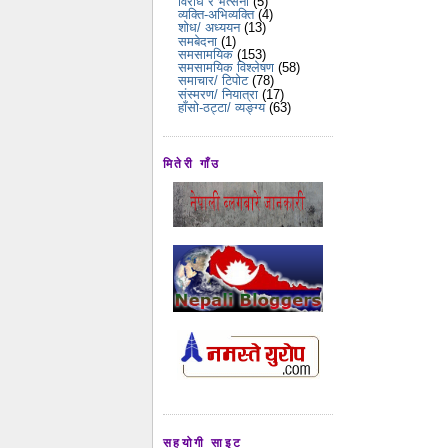
विरोध र भर्त्सना
(5)
व्यक्ति-अभिव्यक्ति
(4)
शोध/ अध्ययन
(13)
समबेदना
(1)
समसामयिक
(153)
समसामयिक विश्लेषण
(58)
समाचार/ टिपोट
(78)
संस्मरण/ नियात्रा
(17)
हाँसो-ठट्टा/ व्यङ्ग्य
(63)
मितेरी गाँउ
सहयोगी साइट