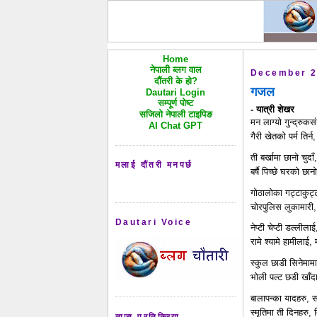
Home
नेपाली ब्लग वाल
December 2
दौंतरी के हो?
गजल
Dautari Login
सम्पूर्ण पोष्ट
- यात्री शेखर
सजिलो नेपाली टाइपिङ
मन लाग्यो गुन्द्रुक
AI Chat GPT
गैरी खेतको पर्म तिर्
ती बर्खामा छानो चुदा
मलाई दौंतरी मनपर्छ
बर्षै पिच्छे घरको छ
गोठालोका गट्टाकुट्
चोरपुलिस लुकामारी,
Dautari Voice
नेप्टी चेप्टी डल्लीला
रामे श्यामे हामीला
स्कुल छाडी सिनेमामा
भोली पल्ट छडी खाँद
बालापन्का यादहरु, 
स्मृतिमा ती दिनहरु, 
ताजा प्रतिक्रिया