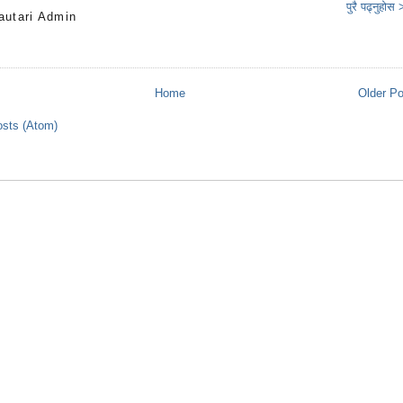
पुरै पढ्नुहोस
autari Admin
s
Home
Older P
sts (Atom)