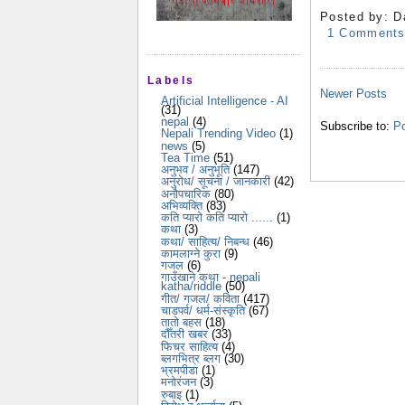
Posted by:
D
1 Comment
Labels
Newer Posts
Artificial Intelligence - AI
(31)
nepal
(4)
Subscribe to:
Po
Nepali Trending Video
(1)
news
(5)
Tea Time
(51)
अनुभव / अनुभूति
(147)
अनुरोध/ सूचना / जानकारी
(42)
अनौपचारिक
(80)
अभिव्यक्ति
(83)
कति प्यारो कति प्यारो ......
(1)
कथा
(3)
कथा/ साहित्य/ निबन्ध
(46)
कामलाग्ने कुरा
(9)
गजल
(6)
गाउँखाने कथा - nepali
katha/riddle
(50)
गीत/ गजल/ कविता
(417)
चाडपर्व/ धर्म-संस्कृति
(67)
तातो बहस
(18)
दौँतरी खबर
(33)
फिचर साहित्य
(4)
ब्लगभित्र ब्लग
(30)
भ्रमपीडा
(1)
मनोरंजन
(3)
रुबाइ
(1)