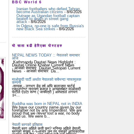
BBC World 6
Iranian footballers who defied Tehran
become Australian citizens
- 8/6/2026
Outrage as Ugandan football captain
beaten to death in street gang
attack
- 8/6/2026
In Odesa, no-one is safe from Russia's
new Black Sea strikes
- 8/6/2026
यो साता बढी हेरिएका पोस्टहरु
NEPAL NEWS TODAY :: नेपालको समाचार
आज
Kathmandu Dautari News Highlight :
Dautari Online Khabar Current News
- आजको समाचार Dautari Setopati Current
News - आजको समाचार Da...
माओवादी पार्टी अर्थात नेपालको सबैभन्दा नाफामूलक
कम्पनी
-सम्यक - लगभग डेढ वर्ष अघि बालाजुमा चार्टर्ड
एकाउण्टेण्ट नारायण बजाज र अन्यहरूबाट माओवादी
पार्टीले एउटा रूग्ण ( जनमैत्री ) अस्पताल लगभग
३०...
Buddha was born in NEPAL not in INDIA
We have our country name given by our
forefather not by any Imperialist. We are
proud that we never lost a war, no body
ruled us. We were b...
नेपाली ब्लगको इतिहास
नेपाली ब्लग अहिले कती छन? भनिन्छ अहिले नेपाली
ब्लगको संख्या ९-१०हजार छन् तर यसको आधिकारीक