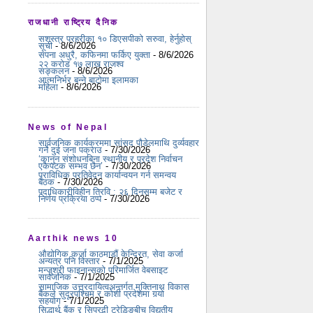
राजधानी राष्ट्रिय दैनिक
सशस्त्र प्रहरीका १० डिएसपीको सरुवा, हेर्नुहोस्
सूची
- 8/6/2026
सपना अधुरै, कफिनमा फर्किए युक्ता
- 8/6/2026
२२ करोड १७ लाख राजश्व
सङ्कलन
- 8/6/2026
आत्मनिर्भर बन्ने बाटोमा इलामका
महिला
- 8/6/2026
News of Nepal
सार्वजनिक कार्यक्रममा सांसद पौडेलमाथि दुर्व्यवहार
गर्ने दुई जना पक्राउ
- 7/30/2026
‘कानुन संशोधनबिना स्थानीय र प्रदेश निर्वाचन
एकैपटक सम्भव छैन’
- 7/30/2026
प्राविधिक प्रतिवेदन कार्यान्वयन गर्न समन्वय
बैठक
- 7/30/2026
पदाधिकारीविहीन त्रिवि : २६ दिनसम्म बजेट र
निर्णय प्रक्रिया ठप्प
- 7/30/2026
Aarthik news 10
औद्योगिक कर्जा काठमाडौं केन्द्रित, सेवा कर्जा
अन्यत्र पनि विस्तार
- 7/1/2025
मन्जुश्री फाइनान्सको परिमार्जित वेबसाइट
सार्वजनिक
- 7/1/2025
सामाजिक उत्तरदायित्वअन्तर्गत मुक्तिनाथ विकास
बैंकले सुदूरपश्चिम र कोशी प्रदेशमा गर्‍यो
सहयोग
- 7/1/2025
सिद्धार्थ बैंक र सिप्रदी ट्रेडिङबीच विद्युतीय