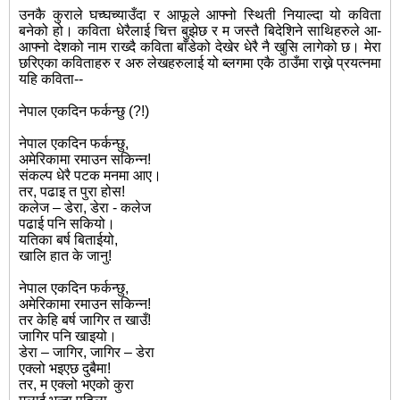
उनकै कुराले घच्घच्याउँदा र आफूले आफ्नो स्थिती नियाल्दा यो कविता
बनेको हो। कविता धेरैलाई चित्त बुझेछ र म जस्तै
बिदेशिने साथिहरुले आ-
आफ्नो देशको नाम राख्दै कविता बाँडेको देखेर धेरै नै खुसि लागेको छ। मेरा
छरिएका कविताहरु र अरु लेखहरुलाई यो ब्लगमा एकै ठाउँमा राख्ने प्रयत्नमा
यहि कविता--
नेपाल एकदिन फर्कन्छु (?!)
नेपाल एकदिन फर्कन्छु,
अमेरिकामा रमाउन सकिन्न!
संकल्प धेरै पटक मनमा आए।
तर, पढाइ त पुरा होस!
कलेज – डेरा, डेरा - कलेज
पढाई पनि सकियो।
यतिका बर्ष बिताईयो,
खालि हात के जानु!
नेपाल एकदिन फर्कन्छु,
अमेरिकामा रमाउन सकिन्न!
तर केहि बर्ष जागिर त खाउँ!
जागिर पनि खाइयो।
डेरा – जागिर, जागिर – डेरा
एक्लो भइएछ दुबैमा!
तर, म एक्लो भएको कुरा