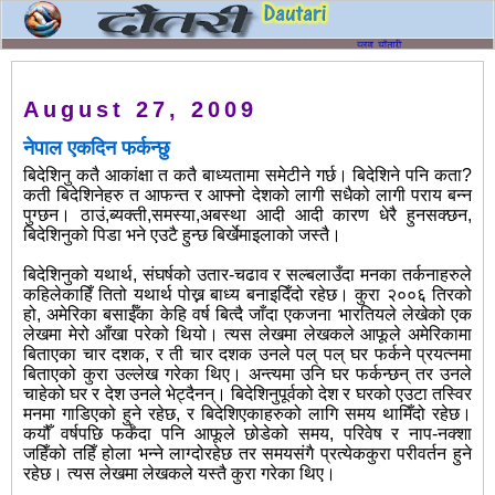
August 27, 2009
नेपाल एकदिन फर्कन्छु
बिदेशिनु कतै आकांक्षा त कतै बाध्यतामा समेटीने गर्छ। बिदेशिने पनि कता?
कती बिदेशिनेहरु त आफन्त र आफ्नो देशको लागी सधैको लागी पराय बन्न
पुग्छन। ठाउं,ब्यक्ती,समस्या,अबस्था आदी आदी कारण धेरै हुनसक्छन,
बिदेशिनुको पिडा भने एउटै हुन्छ बिर्खेमाइलाको जस्तै।
बिदेशिनुको यथार्थ, संघर्षको उतार-चढाव र सल्बलाउँदा मनका तर्कनाहरुले
कहिलेकाहिँ तितो यथार्थ पोख्न बाध्य बनाइदिँदो रहेछ। कुरा २००६ तिरको
हो, अमेरिका बसाईँका केहि वर्ष बित्दै जाँदा एकजना भारतियले लेखेको एक
लेखमा मेरो आँखा परेको थियो। त्यस लेखमा लेखकले आफूले अमेरिकामा
बिताएका चार दशक, र ती चार दशक उनले पल् पल् घर फर्कने प्रयत्नमा
बिताएको कुरा उल्लेख गरेका थिए। अन्त्यमा उनि घर फर्कन्छन् तर उनले
चाहेको घर र देश उनले भेट्दैनन्। बिदेशिनुपूर्वको देश र घरको एउटा तस्विर
मनमा गाडिएको हुने रहेछ, र बिदेशिएकाहरुको लागि समय थामिँदो रहेछ।
कयौँ वर्षपछि फर्कँदा पनि आफूले छोडेको समय, परिवेष र नाप-नक्शा
जहिँको तहिँ होला भन्ने लाग्दोरहेछ तर समयसंगै प्रत्येककुरा परीवर्तन हुने
रहेछ। त्यस लेखमा लेखकले यस्तै कुरा गरेका थिए।