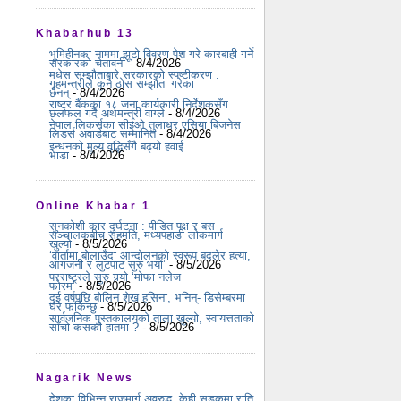
Khabarhub 13
भूमिहीनका नाममा झूटो विवरण पेश गरे कारबाही गर्ने
सरकारको चेतावनी
- 8/4/2026
मधेस सम्झौताबारे सरकारको स्पष्टीकरण :
गृहमन्त्रीले कुनै ठोस सम्झौता गरेका
छैनन्
- 8/4/2026
राष्ट्र बैंकका १८ जना कार्यकारी निर्देशकसँग
छलफल गर्दै अर्थमन्त्री वाग्ले
- 8/4/2026
नेपाल लिकर्सका सीईओ तुलाधर एसिया बिजनेस
लिडर्स अवार्डबाट सम्मानित
- 8/4/2026
इन्धनको मूल्य वृद्धिसँगै बढ्यो हवाई
भाडा
- 8/4/2026
Online Khabar 1
सुनकोशी कार दुर्घटना : पीडित पक्ष र बस
सञ्चालकबीच सहमति, मध्यपहाडी लोकमार्ग
खुल्यो
- 8/5/2026
‘वार्तामा बोलाउँदा आन्दोलनको स्वरूप बदलेर हत्या,
आगजनी र लुटपाट सुरु भयो’
- 8/5/2026
परराष्ट्रले सुरु गर्‍यो ‘मोफा नलेज
फोरम’
- 8/5/2026
दुई वर्षपछि बोलिन शेख हसिना, भनिन्- डिसेम्बरमा
घर फर्किन्छु
- 8/5/2026
सार्वजनिक पुस्तकालयको ताला खुल्यो, स्वायत्तताको
साँचो कसको हातमा ?
- 8/5/2026
Nagarik News
देशका विभिन्न राजमार्ग अवरुद्ध, केही सडकमा राति