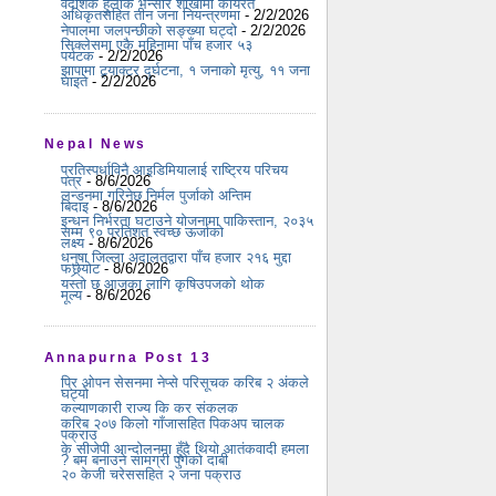
वैदेशिक हुलाक भन्सार शाखामा कार्यरत
अधिकृतसहित तीन जना नियन्त्रणमा
- 2/2/2026
नेपालमा जलपन्छीको सङ्ख्या घट्दो
- 2/2/2026
सिक्लेसमा एकै महिनामा पाँच हजार ५३
पर्यटक
- 2/2/2026
झापामा ट्र्याक्टर दुर्घटना, १ जनाको मृत्यु, ११ जना
घाइते
- 2/2/2026
Nepal News
प्रतिस्पर्धाविनै आइडिमियालाई राष्ट्रिय परिचय
पत्र
- 8/6/2026
लन्डनमा गरिनेछ निर्मल पुर्जाको अन्तिम
बिदाइ
- 8/6/2026
इन्धन निर्भरता घटाउने योजनामा पाकिस्तान, २०३५
सम्म ९० प्रतिशत स्वच्छ ऊर्जाको
लक्ष्य
- 8/6/2026
धनुषा जिल्ला अदालतद्वारा पाँच हजार २१६ मुद्दा
फछ्र्योट
- 8/6/2026
यस्तो छ आजका लागि कृषिउपजको थोक
मूल्य
- 8/6/2026
Annapurna Post 13
प्रि ओपन सेसनमा नेप्से परिसूचक करिब २ अंकले
घट्यो
कल्याणकारी राज्य कि कर संकलक
करिब २०७ किलो गाँजासहित पिकअप चालक
पक्राउ
के सीजेपी आन्दोलनमा हुँदै थियो आतंकवादी हमला
? बम बनाउने सामग्री पुगेको दाबी
२० केजी चरेससहित २ जना पक्राउ