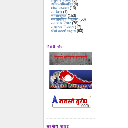
विरोध र भर्त्सना
(5)
व्यक्ति-अभिव्यक्ति
(4)
शोध/ अध्ययन
(13)
समबेदना
(1)
समसामयिक
(153)
समसामयिक विश्लेषण
(58)
समाचार/ टिपोट
(78)
संस्मरण/ नियात्रा
(17)
हाँसो-ठट्टा/ व्यङ्ग्य
(63)
मितेरी गाँउ
सहयोगी साइट