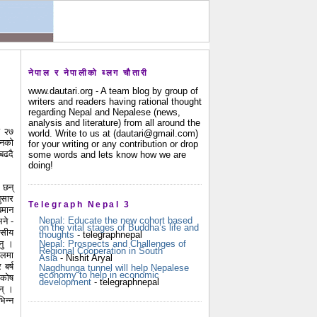
नेपाल र नेपालीको ब्लग चौतारी
www.dautari.org - A team blog by group of
writers and readers having rational thought
regarding Nepal and Nepalese (news,
analysis and literature) from all around the
ज २७
world. Write to us at (dautari@gmail.com)
लनको
for your writing or any contribution or drop
बढदै
some words and lets know how we are
doing!
 छन्
ुसार
Telegraph Nepal 3
बमान
Nepal: Educate the new cohort based
ने -
on the vital stages of Buddha’s life and
ासीय
thoughts
- telegraphnepal
नु ।
Nepal: Prospects and Challenges of
Regional Cooperation in South
ालमा
Asia
- Nishit Aryal
बर्ष
Nagdhunga tunnel will help Nepalese
economy to help in economic
 कोष
development
- telegraphnepal
न् ।
िन्न