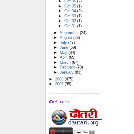
►
Oct 06
(2)
►
Oct 05
(1)
►
Oct 04
(2)
►
Oct 03
(1)
►
Oct 02
(1)
►
Oct 01
(1)
►
September
(24)
►
August
(36)
►
July
(47)
►
June
(59)
►
May
(84)
►
April
(65)
►
March
(67)
►
February
(70)
►
January
(83)
►
2008
(475)
►
2007
(95)
दौँतरी व्यानर