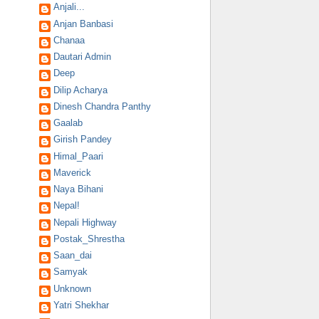
Anjali...
Anjan Banbasi
Chanaa
Dautari Admin
Deep
Dilip Acharya
Dinesh Chandra Panthy
Gaalab
Girish Pandey
Himal_Paari
Maverick
Naya Bihani
Nepal!
Nepali Highway
Postak_Shrestha
Saan_dai
Samyak
Unknown
Yatri Shekhar