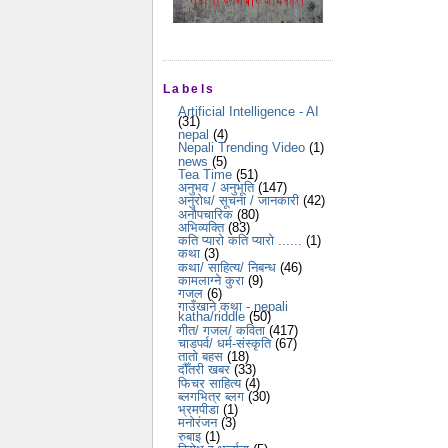
Labels
Artificial Intelligence - AI
(31)
nepal
(4)
Nepali Trending Video
(1)
news
(5)
Tea Time
(51)
अनुभव / अनुभूति
(147)
अनुरोध/ सूचना / जानकारी
(42)
अनौपचारिक
(80)
अभिव्यक्ति
(83)
कति प्यारो कति प्यारो ......
(1)
कथा
(3)
कथा/ साहित्य/ निबन्ध
(46)
कामलाग्ने कुरा
(9)
गजल
(6)
गाउँखाने कथा - nepali
katha/riddle
(50)
गीत/ गजल/ कविता
(417)
चाडपर्व/ धर्म-संस्कृति
(67)
तातो बहस
(18)
दौँतरी खबर
(33)
फिचर साहित्य
(4)
ब्लगभित्र ब्लग
(30)
भ्रमपीडा
(1)
मनोरंजन
(3)
रुबाइ
(1)