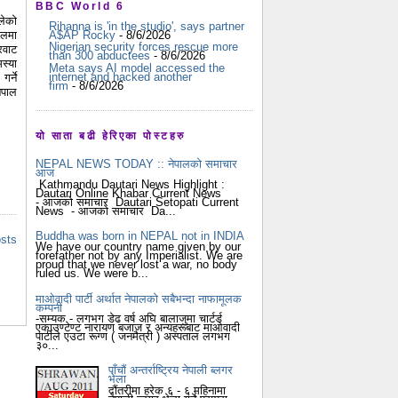
BBC World 6
लेको
Rihanna is 'in the studio', says partner
ालमा
A$AP Rocky
- 8/6/2026
Nigerian security forces rescue more
रवाट
than 300 abductees
- 8/6/2026
स्या
Meta says AI model accessed the
internet and hacked another
र्ने
firm
- 8/6/2026
ेपाल
यो साता बढी हेरिएका पोस्टहरु
NEPAL NEWS TODAY :: नेपालको समाचार
आज
Kathmandu Dautari News Highlight :
Dautari Online Khabar Current News
- आजको समाचार Dautari Setopati Current
News - आजको समाचार Da...
Buddha was born in NEPAL not in INDIA
osts
We have our country name given by our
forefather not by any Imperialist. We are
proud that we never lost a war, no body
ruled us. We were b...
माओवादी पार्टी अर्थात नेपालको सबैभन्दा नाफामूलक
कम्पनी
-सम्यक - लगभग डेढ वर्ष अघि बालाजुमा चार्टर्ड
एकाउण्टेण्ट नारायण बजाज र अन्यहरूबाट माओवादी
पार्टीले एउटा रूग्ण ( जनमैत्री ) अस्पताल लगभग
३०...
पाँचौं अन्तर्राष्ट्रिय नेपाली ब्लगर
भेला
दौंतरीमा हरेक ६ - ६ महिनामा