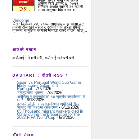
नेपाली ब्लगर भेला गर्ने परम्परा
अनुरुप फेरि अगष्ट ६, २०११
शनिबार अर्थात् साउन २१ नेपाली
समय अनुसार बिहान १० ब...
Welcome
मिती: डिसेम्बर २४, २००८ साथीहरु माझ साझा डट
कममा संचारको महत्ब र दुरुपयोगको बारेमा गफकै
क्रममा सामुहिक ब्लगको मान्यता राख्दै दौंतरी खोल्...
आजको उखान
कसैलाई भने मरी मरी, कसैलाई भने परी परी
DAUTARI :: दौंतरी RSS 7
Spain vs Portugal World Cup Game
likely score: Spain 2- 1
Portugal
- 7/7/2026
भेनेजुएलामा भूकम्प
- 7/3/2026
अमेरिका र इरानबीचको १४-सूत्रीय सम्झौतामा के
छ ?
- 6/18/2026
इरानले जोर्डन र बहराइनस्थित अमेरिकी सैन्य
आधार शिविरहरूमा आक्रमण
- 6/11/2026
65 Thousand migrant workers died in
Qatar during the preparation for the
2022 FIFA World Cup
- 6/9/2026
दौँतरी लेखक