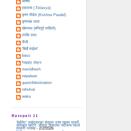
आश्मा
एकलव्य ( Eklavya)
कृष्ण पौडेल (Krishna Paudel)
कृष्णपक्ष थापा
खेमनाथ (बन्दिपुरे माहिलो)
ठरकि दादा
पीजी
'बिर्खे माईला'
basu
happy days
merodhesh
nepalean
quest4destination
rahulvai
waka
Ratopati 11
‘हेभीवेट’ उम्मेदवारका क्षेत्रमा उच्च तहका प्रहरी
अधिकृत खटिने, जीतपुर सिमरामा नदीजन्य पदार्थ
तस्करी भयावह
- 2/2/2026