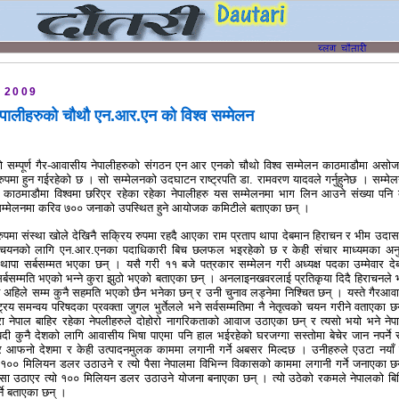
 2009
पालीहरुको चौथौ एन.आर.एन को विश्व सम्मेलन
को सम्पूर्ण गैर-आवासीय नेपालीहरुको संगठन एन आर एनको चौथो विश्व सम्मेलन काठमाडौमा असो
पमा हुन गईरहेको छ । सो सम्मेलनको उदघाटन राष्ट्रपति डा. रामवरण यादवले गर्नुहुनेछ । सम्मे
ँ काठमाडौमा विश्वमा छरिएर रहेका रहेका नेपालीहरु यस सम्मेलनमा भाग लिन आउने संख्या पनि 
म्मेलनमा करिव ७०० जनाको उपस्थित हुने आयोजक कमिटीले बताएका छन् ।
ा रुपमा संस्था खोले देखिनै सक्रिय रुपमा रहदै आएका राम प्रताप थापा देबमान हिराचन र भीम उदास
त्व चयनको लागि एन.आर.एनका पदाधिकारी बिच छलफल भइरहेको छ र केही संचार माध्यमका अन
 थापा सर्बसम्मत भएका छन् । यसै गरी ११ बजे पत्रकार सम्मेलन गरी अध्यक्ष पदका उम्मेवार दे
्बसम्मति भएको भन्ने कुरा झुठो भएको बताएका छन् । अनलाइनखवरलाई प्रतिकृया दिदै हिराचनले भ
अहिले सम्म कुनै सहमति भएको छैन भनेका छन् र उनी चुनाव लड्नेमा निश्चित छन् । यस्ते गैरआव
ट्रिय समन्वय परिषदका प्रवक्ता जुगल भुर्तेलले भने सर्वसम्मतिमा नै नेतृत्वको चयन गरीने वताएका छ
्वारा नेपाल बाहिर रहेका नेपलीहरुले दोहोरो नागरिकताको आवाज उठाएका छन् र त्यसो भयो भने नेप
यदी कुनै देशको लागि आवासीय भिषा पाएमा पनि हाल भईरहेको घरजग्गा सस्तोमा बेचेर जान नपर्ने र 
े र आफनो देशमा र केही उत्पादनमुलक काममा लगानी गर्ने अबसर मिल्दछ । उनीहरुले एउटा नयाँ
१०० मिलियन डलर उठाउने र त्यो पैसा नेपालमा विभिन्न विकासको काममा लगानी गर्ने जनाएका छ
सा उठाएर त्यो १०० मिलियन डलर उठाउने योजना बनाएका छन् । त्यो उठेको रकमले नेपालको बिभ
्ने बताएका छन् ।