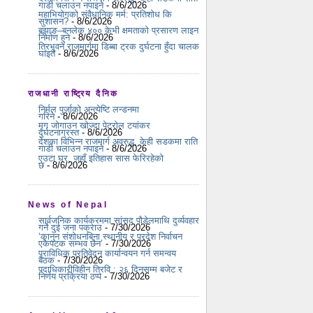
गाडी चलाउन नपाइने
- 8/6/2026
महाभियोगको संवैधानिक मर्म: प्रतिशोध कि
सुशासन?
- 8/6/2026
बझाङ–बनलेक ४०० केभी क्षमताको प्रसारण लाइन
निर्माण हुने
- 8/6/2026
त्रिभुवन राजमार्गमा डिब्बा ट्रक दुर्घटना हुँदा चालक
घाइते
- 8/6/2026
राजधानी राष्ट्रिय दैनिक
निर्मल पुर्जाको अन्त्येष्टि लन्डनमा
गरिने
- 8/6/2026
मृग जोगाउन खोज्दा पेट्रोल टयांकर
दुर्घटनाग्रस्त
- 8/6/2026
देशका विभिन्न राजमार्ग अवरुद्ध, केही सडकमा राति
गाडी चलाउन नपाइने
- 8/6/2026
एउटा घर, जहाँ इतिहास सास फेरिरहेको
छ
- 8/6/2026
News of Nepal
सार्वजनिक कार्यक्रममा सांसद पौडेलमाथि दुर्व्यवहार
गर्ने दुई जना पक्राउ
- 7/30/2026
‘कानुन संशोधनबिना स्थानीय र प्रदेश निर्वाचन
एकैपटक सम्भव छैन’
- 7/30/2026
प्राविधिक प्रतिवेदन कार्यान्वयन गर्न समन्वय
बैठक
- 7/30/2026
पदाधिकारीविहीन त्रिवि : २६ दिनसम्म बजेट र
निर्णय प्रक्रिया ठप्प
- 7/30/2026