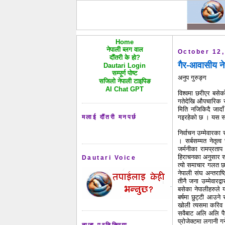
Home
नेपाली ब्लग वाल
October 12,
दौंतरी के हो?
गैर-आवासीय ने
Dautari Login
सम्पूर्ण पोष्ट
अनुप गुरुङ्ग
सजिलो नेपाली टाइपिङ
AI Chat GPT
विश्वमा छरीएर बसे
गतेदेखि औपचारिक रु
मिति नजिकिदै जादा
मलाई दौंतरी मनपर्छ
गइरहेको छ । यस स
निर्वाचन उम्मेवारक
। सर्बसम्मत नेतृ
जर्मनीका रामप्रताप
हिराचनका अनुसार सर
Dautari Voice
त्यो समाचार गलत छ 
नेपाली संघ अन्तराष्
तीनै जना उम्मेवारद
बसेका नेपालीहरुले 
बर्षमा छुट्टी आउन
खोली त्यसमा करिव 
सवैबाट अलि अलि पै
प्रोजेक्टमा लगानी गर
ताजा प्रतिक्रिया