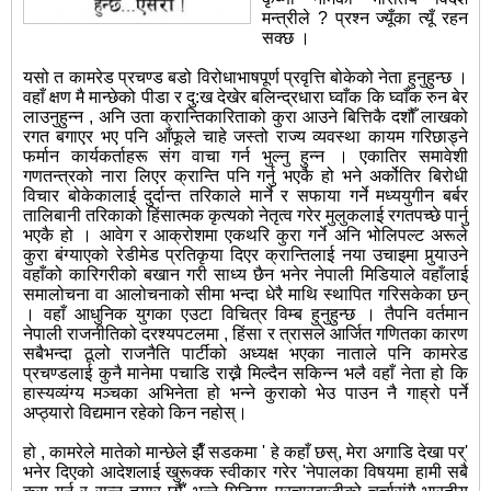
मन्त्रीले ? प्रश्न ज्यूँका त्यूँ रहन
सक्छ ।
यसो त कामरेड प्रचण्ड बडो विरोधाभाषपूर्ण प्रवृत्ति बोकेको नेता हुनुहुन्छ ।
वहाँ क्षण मै मान्छेको पीडा र दु:ख देखेर बलिन्द्रधारा घ्वाँक कि घ्वाँक रुन बेर
लाउनुहुन्न , अनि उता क्रान्तिकारिताको कुरा आउने बित्तिकै दशौँ लाखको
रगत बगाएर भए पनि आँफूले चाहे जस्तो राज्य व्यवस्था कायम गरिछाड्ने
फर्मान कार्यकर्ताहरू संग वाचा गर्न भुल्नु हुन्न । एकातिर समावेशी
गणतन्त्रको नारा लिएर क्रान्ति पनि गर्नु भएकै हो भने अर्कोतिर बिरोधी
विचार बोकेकालाई दुर्दान्त तरिकाले मार्ने र सफाया गर्ने मध्ययुगीन बर्बर
तालिबानी तरिकाको हिंसात्मक कृत्यको नेतृत्व गरेर मुलुकलाई रगतपच्छे पार्नु
भएकै हो । आवेग र आक्रोशमा एकथरि कुरा गर्ने अनि भोलिपल्ट अरूले
कुरा बंग्याएको रेडीमेड प्रतिकृया दिएर क्रान्तिलाई नया उचाइमा पुर्‍याउने
वहाँको कारिगरीको बखान गरी साध्य छैन भनेर नेपाली मिडियाले वहाँलाई
समालोचना वा आलोचनाको सीमा भन्दा धेरै माथि स्थापित गरिसकेका छन्
। वहाँ आधुनिक युगका एउटा विचित्र विम्ब हुनुहुन्छ । तैपनि वर्तमान
नेपाली राजनीतिको दरश्यपटलमा , हिंसा र त्रासले आर्जित गणितका कारण
सबैभन्दा ठूलो राजनैति पार्टीको अध्यक्ष भएका नाताले पनि कामरेड
प्रचण्डलाई कुनै मानेमा पचाडि राख्नै मिल्दैन सकिन्न भलै वहाँ नेता हो कि
हास्यव्यंग्य मञ्चका अभिनेता हो भन्ने कुराको भेउ पाउन नै गाह्र‍ो पर्ने
अप्ठ्यारो विद्यमान रहेको किन नहोस्।
हो , कामरेले मातेको मान्छेले झैँ सडकमा ' हे कहाँ छस्, मेरा अगाडि देखा पर्'
भनेर दिएको आदेशलाई खुरूक्क स्वीकार गरेर 'नेपालका विषयमा हामी सबै