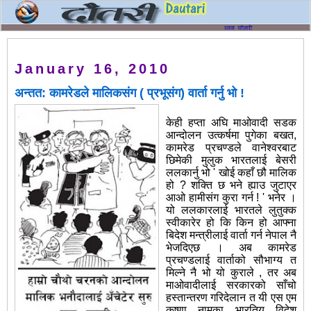
January 16, 2010
अन्तत: कामरेडले मालिकसंग ( प्रभूसंग) वार्ता गर्नु भो !
केही हप्ता अघि माओवादी सडक
आन्दोलन उत्कर्षमा पुगेका बखत,
कामरेड प्रचण्डले वानेश्वरबाट
छिमेकी मुलुक भारतलाई बेसरी
ललकार्नु भो ' खोई कहाँ छौ मालिक
हो ? शक्ति छ भने ह्याउ जुटाएर
आओ हामीसंग कुरा गर्न ! ' भनेर ।
यो ललकारलाई भारतले लुतुक्क
स्वीकारेर हो कि किन हो आफ्ना
बिदेश मन्त्रीलाई वार्ता गर्न नेपाल नै
भेजदिएछ । अब कामरेड
प्रचण्डलाई वार्ताको सौभाग्य त
मिल्ने नै भो यो कुराले , तर अब
माओवादीलाई सरकारको साँचो
हस्तान्तरण गरिदेलान त यी एस एम
कृष्णा नामका भारतिय विदेश