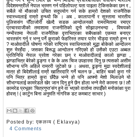
कुरा गर्न र सुन्न तयार छौँ' भन्ने मिडिया प्रचारबाजीको चर्चासंगै भारतीय
विदेशमन्त्रीले नेपाल भ्रमण गर्न पहिलोपल्ट यता पाइला टेकिसकेका छन र ,
सबैले यो मौकाको उचित सदुपयोग गर्न सके हाम्रो देशको राजनैतिक
स्वास्थ्यलाई राम्रो हुन्थ्यो कि । अब , कालापानी र सुस्तामा भारतीय
पुलिससंग पौँठाजोरी खेल्दै सडक आन्दोलनको रामरमितामा रमाएर
प्रचारवाजीको तमाशामा राजनीतिको दूनो सोझाउनभन्दा , विषयको
गम्भीरतमा नेपाली राजनैतिक वृत्तभित्रका सबैपक्षको एकमत बनाएर
भारतसंग गर्नु र भन्नु पर्ने कुराको फेहरिस्त तयार पारेर भीड्दा राम्रो हुन्न र
? माओवादीले घोषणा गरेको राष्ट्रिय स्वाधिनताको मुद्धा बोकेको आन्दोलन
शुरु भैरहँदा , जसका बिरूद्ध आन्दोलन गरिएको हो उसैको एउटा अब्बल
प्रतिनिधि नेपाल प्रवेश गरेका छन् र माओवादीलाई कालो झण्डा ,
झण्डाभित्र बेरेको ढुङ्गा र के के अरू चिज उपहारमा दिनु छ त्यसको असीम
सौभाग्य पनि अहिले राम्ररी जुटेको छ । अथवा, ढुङ्गा मुढा स्वदेशीलाई
मात्र हो बिदेशीलाई राम्रै खातिरदारि गर्ने चलन छ , बाहिर चर्का कुरा गरे
पनि भित्र हाम्रो कुरा छँदैछ भन्ने हो पनि आफ्नो मेशो मिलाउने यो
सौभाग्यलाई कामरेडले खेर जान दिनु हुने छैन होला भन्ने मेरो कामना छ ! लौ
कामरेड प्रभूका 'चित्रगुप्त'संग हुने वा भएको वार्तामा तपाईँको मनोकांक्षा पुरा
होवस् ! ( कार्टुन बिना अनुमति नागरिक डट कमबाट साभार )
Posted by:
एकलव्य ( Eklavya)
4 Comments