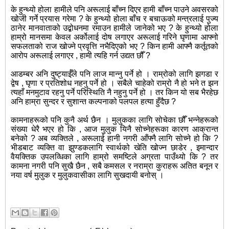
के हुन्थ्यो होला हामीले पनि अरूलाई बाँच्न दिएर हामी बाँच्न पाउने अवसरको
खोजी गर्ने प्रयास गरेमा ? के हुन्थ्यो होला बाँच र बचाऊको मन्त्रलाई पुज्य
ठानेर मानवाताको उद्बोधनमा रमाउन हामीले जानेको भए ? के हुन्थ्यो होला
हाम्रो मानसमा केवल अर्कोलाई दोष लगाएर अरूलाई गरिने घृणामा आफ्नो
सफलताको राज खोज्ने प्रवृत्ति नभैदिएको भए ? किन हामी आफ्नै कर्तूतको
आरोप अरूलाई लगाएर , हामी त्यहि गर्न उद्यत छौँ ?
आडम्बर अनि दुष्ट्याईँले पनि लाज मान्नु पर्ने हो । राम्रोको लागि झगडा र
द्वेष , घृणा र प्रतिशोध नहनु पर्ने हो । सबैले चाहेको राम्रो नै हो भने त झन
त्यहाँ मनमुटाव रहनु पर्ने परिस्थिति नै नहुनु पर्ने हो । तर किन यो सब भैरहेछ
अनि हाम्रा सुन्दर र सुशान्त कल्पनाको पलपल हत्या हुँदैछ ?
कामनाहरूको पनि कुनै अर्थ छैन । मुलुकका लागि सोचेका छौँ भन्नेहरूको
संख्या धेरै भएर हो कि , आज मुलुक यिनै सोच्नेहरूका कारण आक्रान्त
बनेको ? अब व्यक्तिले , अरूलाई हानी नगरी आँफ्नै लागि सोच्ने हो कि ?
भीडबाट व्यक्ति वा झुण्डकलागि स्वार्थको खेति खोज्न छाडेर , इमान्दार
वैयक्तिक उपलव्धिका लागि हाम्रो समष्टिले अग्रता पाउँथ्यो कि ? तर
कामना नगरी पनि सुखै छैन , सबै कमसल र नराम्रा कुराहरू अतित बनून र
नया वर्ष मुलुक र मुलुकवासीका लागि सुखदायी बनोस् ।