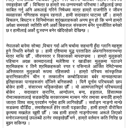
रमाइरहेका छौँ । विचित्र छ हाम्रो स्व-उन्नयनको परिभाषा ! आँफूलाई उम्दा
साबित गर्नु अनि अरूलाई गरिने निषेधमा मात्र हाम्रो राजनीति र जीवन
व्यवहारका गणितहरू सकृय रहनाले , हामी सदावहार घाटामा छौँ । हाम्रो
बिचलन, बिघटन र विनिर्माणका श्रृंखलाहरूको अन्त्य हुन हो कि भन्ने हाम्रो
अपेक्षा समयको व्यतिति संगै अर्को बिकराल संस्करण बनेर पुनर्जीवित बनेको
छ र हामीलाई अर्को दु:स्वप्न बनेर खेदिरहेको देखिन्छ ।
नेपालको बारेमा सोच्दा ,विचार गर्दा अनि चर्चामा सहभागी हुँदा ग्लानि महशुश
हुने स्थिति बनेको छ । हामी एशियामा युद्ध प्रताडित अफगानिस्तानभन्दा
मात्र माथि छौँ , जीवनस्तर र विकासको मापदण्डमा । हाम्रो मुलुकको
पहिचान अदक्ष कामदारलाई मलेशिया र खाडीका मुलुकमा पठाउने
श्रमिकहरू र तिनै श्रमिकहरूको रगत र पसिनाले आर्जित रेमिटेन्समा
अस्तित्वरत मुलुकको रूपमा रहिसक्यो । हाम्रो परिचय सांस्कृतिक
क्रान्तिकालीन चीन र तत्कालीन कम्बोडियाका बर्बर मानवहत्याका
इतिहासका पानाहरूसंग दाँजिने बनिसक्यो । यिनै दूर्नाम परिचयको छाप
बोकेर हामी , संसारभर भड्किरहेका छौँ । यो आत्मग्लानिपूर्ण परिचयलाई
बोकेर , सदावहार क्रान्ति, आन्दोलन, बन्द, हड्ताल, हिंसात्मक
रोमाञ्चकतालाई सडकदेखि सरकारसम्म मञ्चन गरेर तमासा बनाउँदै हाम्रो
जात्रा विश्व सामू प्रदर्शन गर्नुमा हामि लागिरहेछौँ । सर्वाङ्ग नाङ्गो मान्छे
सडकमा दौडिँदा , तमाशेहरूले हेरेर ताली पड्काउँदा , हामी हाम्रो वीरोचित
कृत्यमा मखलेल खुशी छौँ । जब हामी हाम्रो नाङ्गोपनमा अरूले लिएको
मनोरञ्जनलाई उपलब्धी ठानेर रमाइरहेछौँ भने , हाम्रो वर्तमान कति निरिह छ
बुझ्न सकिन्छ ।