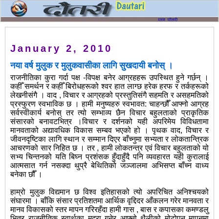
January 2, 2010
नया वर्ष मुलुक र मुलुकवासीका लागि सुखदायी बनोस् ।
राजनीतिका कुरा गर्दा पक्ष -विपक्ष बनेर आग्रहहरू उपस्थित हुने गर्छन् ।
कहीँ समर्थन र कहीँ बिरोधहरूको श्वर हात लाग्छ हरेक हरफ र तर्कहरूको
लेखनीसंगै । वाद , विचार र आग्रहको प्रस्तुतिसंगै सहमति र असहमतिको
प्रस्फुरण स्वभाविक छ । हामी मनुष्यहरु स्वभावत: चाहन्छौँ आफ्नो आग्रह
सर्वस्वीकार्य बनोस् तर त्यो सम्भाव्य छैन विचार बहुलताको प्राकृतिक
संसारको बनावटभित्र ।विचार र दर्शनको यही अपरिमेय विविधतामा
मानवताको अद्यावधिक विकास सम्बव भएको हो । पृथक वाद, विचार र
जीवनदृष्टिका लागि स्थान र सम्मान दिएर बाँच्नुमा सभ्यता र लोकतान्त्रिक
आचरणको सार निहित छ । तर , हामी लोकतन्त्र एवं विचार बहुलताको यो
सभ्य चिन्तनको यति बिघ्न प्रशंसक हुँदाहुँदै पनि व्यवहारत यही कुरालाई
आत्मसात गर्न नसक्दा थुप्रै बेथितिको जञ्जालमा अभिसप्त बाँच्न वाध्य
बनेका छौँ ।
हाम्रो मुलुक विद्यमान छ विश्व इतिहासको त्यो अपरिचित अनिश्चयको
संघारमा । बाँकि संसार प्रतिशतमा आर्थिक वृद्दिदर आँकलन गरेर मानवता र
मानव विकासको स्तर मापन गरिरहँदा हामी गास , बास र कपासका कमण्डलु
भित्र राजनीतिक स्वार्थका मुद्रा गनेर आफ्नो थैलीको मोटोपन मापनमा