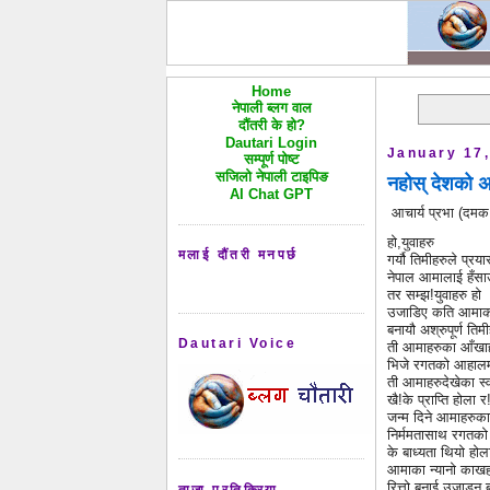
Home
नेपाली ब्लग वाल
दौंतरी के हो?
Dautari Login
January 17
सम्पूर्ण पोष्ट
सजिलो नेपाली टाइपिङ
नहोस् देशको 
AI Chat GPT
आचार्य प्रभा (दमक
हो,युवाहरु
मलाई दौंतरी मनपर्छ
गर्यौ तिमीहरुले प्र
नेपाल आमालाई हँसा
तर सम्झ!युवाहरु हो
उजाडिए कति आमाक
बनायौ अश्रुपूर्ण तिमी
Dautari Voice
ती आमाहरुका आँखाह
भिजे रगतको आहालमा 
ती आमाहरुदेखेका स
खै!के प्राप्ति होला र
जन्म दिने आमाहरुका
निर्ममतासाथ रगतको
के बाध्यता थियो होल
आमाका न्यानो काखह
रित्तो बनाई उजाड्न 
ताजा प्रतिक्रिया