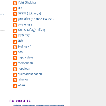
Yatri Shekhar
आश्मा
एकलव्य ( Eklavya)
 >>>
कृष्ण पौडेल (Krishna Paudel)
कृष्णपक्ष थापा
खेमनाथ (बन्दिपुरे माहिलो)
ठरकि दादा
पीजी
'बिर्खे माईला'
basu
happy days
merodhesh
nepalean
quest4destination
rahulvai
waka
Ratopati 11