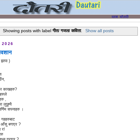
Showing posts with label
गीत/ गजल/ कविता
.
Show all posts
, 2026
अवशान
 झापा )
यास
उँन,
ा काखहरु?
हरुले
रु ,
लुछुप्पै
्वर्णिम सपनाहरु ।
!
 गहहरुबाट
 आँसु बगाएर ?
ा र!
रु
बाध्य गराएर ?