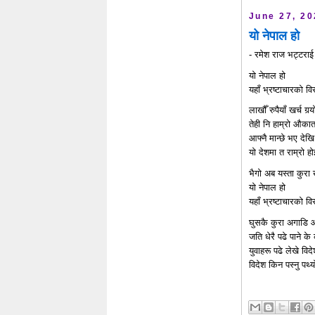
June 27, 2
यो नेपाल हो
- रमेश राज भट्टरा
यो नेपाल हो
यहाँ भ्रष्टाचारको विरु
लाखौँ रुपैयाँ खर्च गर
तेही नि हाम्रो औका
आफ्नै मान्छे भए देख
यो देशमा त राम्रो ह
भैगो अब यस्ता कुरा खो
यो नेपाल हो
यहाँ भ्रष्टाचारको विरुद
घुसकै कुरा अगाडि आउ
जति धेरै पढे पाने क
युवाहरू पढे लेखे विद
विदेश किन पस्नु पर्