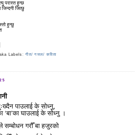
‍यु परास्त हुन्छ
 जिन्दगी जित्छु
ि
स्तो हुन्छु
ाश
aka
Labels:
गीत/ गजल/ कविता
s
025
ानी
ुःख्दैन पाउलाई के सोध्नु,
का ‘बा’का घाउलाई के सोध्नु ।
ले सम्बोधन गरौँ बा हजुरको