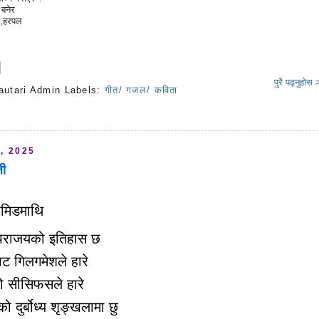
 बनेर
षण,हरपल
पुरै पढ्नुहोस
autari Admin
Labels:
गीत/ गजल/ कविता
s
, 2025
जी
ी
ामिडमाथि
धै पराजयको इतिहास छ
ट गिलगमेशले हारे
को सीसिफसले हारे
को दुर्बोध्य शृङ्खलामा छु