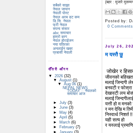
(बहर : मुजारे मुसम
सबैको साझा
नेपाल जापान
नेपाली पोस्ट
नेपाल अरब डट कम
डि.सि. नेपाल
Posted by:
D
फ्री नेपाल
0 Comment
सपना संसार
abc समाचार
हाम्रो ब्लग
नेपाल होराईजन
नया पत्रिका
July 26, 20
अनलाईन खबर
प्रबासी नेपाली
म यस्तै छु
दौँतरी आँगन
जोखेर र हिसा
▼
2026
(32)
जीवनको बहिखत
▼
August
(1)
मलाई जिन्दगी लेख
▼
Aug 06
(1)
बनवटी र फोस्रा
NEPAL NEWS
TODAY :: नेपालको
देखावटी लय बो
समाचार आज
मलाई जिन्दगीलाई
►
July
(3)
यत्ती हो म मनको 
►
June
(3)
र मन देखि म तिम
►
May
(4)
निस्वार्थ निशर्त !!
►
April
(5)
यही सत्य हो
►
March
(6)
र यस्लाई प्रमाणि
►
February
(7)
►
January
(3)