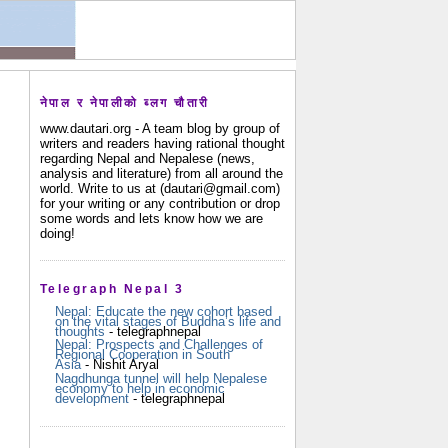
नेपाल र नेपालीको ब्लग चौतारी
www.dautari.org - A team blog by group of
writers and readers having rational thought
regarding Nepal and Nepalese (news,
analysis and literature) from all around the
world. Write to us at (dautari@gmail.com)
for your writing or any contribution or drop
some words and lets know how we are
doing!
Telegraph Nepal 3
Nepal: Educate the new cohort based
on the vital stages of Buddha’s life and
thoughts
- telegraphnepal
Nepal: Prospects and Challenges of
Regional Cooperation in South
Asia
- Nishit Aryal
Nagdhunga tunnel will help Nepalese
economy to help in economic
development
- telegraphnepal