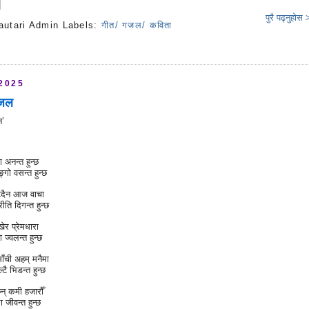
पुरै पढ्नुहोस
autari Admin
Labels:
गीत/ गजल/ कविता
s
 2025
गजल
न’
ा अनन्त हुन्छ
ङ्गो वसन्त हुन्छ
ुट्दैन आज वाचा
्रीति दिगन्त हुन्छ
र प्रेमधारा
ा ज्वलन्त हुन्छ
साँची अहम् मनैमा
टै भिडन्त हुन्छ
्छन् कमी हजारौँ
ा जीवन्त हुन्छ