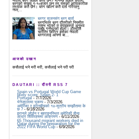
नेपाली ब्लग अहिले कती छन? भनिन्छ अहिले नेपाली
ब्लगको संख्या ९-१०हजार छन् तर यसको आधिकारीक
तथ्यांक कतै छैन। ब्लग खोल्न कतै दर्ता गरिरहनु
नपर्...
ब्लगर सुजनसंग ब्लग बार्ता
ब्लगभित्र ब्लग दौंतरीको नियमीत
स्तम्भ भएको त तपाइहरुले अनुभव
पक्कै गर्नुभएको होला। दौतरीले
चारैतिर छरिएर बसेका नेपाली
ब्लगरलाइ आफ्नो बा...
आजको उखान
कसैलाई भने मरी मरी, कसैलाई भने परी परी
DAUTARI :: दौंतरी RSS 7
Spain vs Portugal World Cup Game
likely score: Spain 2- 1
Portugal
- 7/7/2026
भेनेजुएलामा भूकम्प
- 7/3/2026
अमेरिका र इरानबीचको १४-सूत्रीय सम्झौतामा के
छ ?
- 6/18/2026
इरानले जोर्डन र बहराइनस्थित अमेरिकी सैन्य
आधार शिविरहरूमा आक्रमण
- 6/11/2026
65 Thousand migrant workers died in
Qatar during the preparation for the
2022 FIFA World Cup
- 6/9/2026