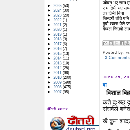
जीवन भए सम्म मृत्
►
2025
(53)
र म तिमी भए सम्म
►
2024
(30)
तर तिमी बिना
►
2023
(20)
जिन्दगी बाँचे पन
►
2022
(1)
मुर्दा श्वास फेरे ज
►
2021
(2)
केबल जिउदो ल
►
2020
(1)
►
2019
(1)
►
2018
(3)
►
2017
(6)
►
2016
(7)
Posted by:
w
►
2015
(13)
3 Comment
►
2014
(11)
►
2013
(19)
►
2012
(25)
►
2011
(96)
June 29, 2
►
2010
(200)
►
2009
(598)
बा
►
2008
(475)
विशाल बिह
►
2007
(95)
-
कतै दुःख्छ द
संघर्षले बने
दौँतरी व्यानर
खै कुन शब्द