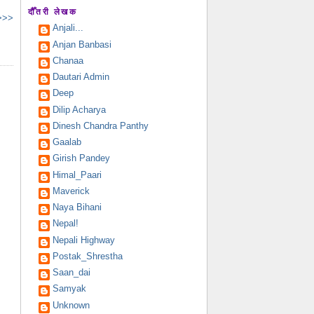
दौँतरी लेखक
 >>>
Anjali...
Anjan Banbasi
Chanaa
Dautari Admin
Deep
Dilip Acharya
Dinesh Chandra Panthy
Gaalab
Girish Pandey
Himal_Paari
Maverick
Naya Bihani
Nepal!
Nepali Highway
Postak_Shrestha
Saan_dai
Samyak
Unknown