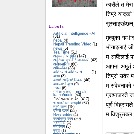
त्यसैले त मे
तिम्रै यादको
सुस्ताइरहेछन
Labels
Artificial Intelligence - AI
(31)
मृत्युका गम्भ
nepal
(4)
Nepali Trending Video
(1)
भोगाइलाई ज
news
(5)
Tea Time
(51)
म आफैँलाई पढ्
अनुभव / अनुभूति
(147)
अनुरोध/ सूचना / जानकारी
(42)
अनौपचारिक
(80)
आफ्ना अमूर्त
अभिव्यक्ति
(83)
कति प्यारो कति प्यारो ......
(1)
तिम्रो उर्वर
कथा
(3)
कथा/ साहित्य/ निबन्ध
(46)
कामलाग्ने कुरा
(9)
म संवेदनाको
गजल
(6)
गाउँखाने कथा - nepali
प्रश्नजस्तै
katha/riddle
(50)
गीत/ गजल/ कविता
(417)
चाडपर्व/ धर्म-संस्कृति
(67)
पूर्ण विह्राम
तातो बहस
(18)
दौँतरी खबर
(33)
म विशृङ्खल ब
फिचर साहित्य
(4)
ब्लगभित्र ब्लग
(30)
भ्रमपीडा
(1)
मनोरंजन
(3)
रुबाइ
(1)