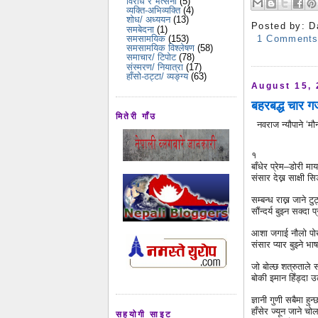
विरोध र भर्त्सना
(5)
व्यक्ति-अभिव्यक्ति
(4)
शोध/ अध्ययन
(13)
Posted by:
D
समबेदना
(1)
1 Comment
समसामयिक
(153)
समसामयिक विश्लेषण
(58)
समाचार/ टिपोट
(78)
संस्मरण/ नियात्रा
(17)
हाँसो-ठट्टा/ व्यङ्ग्य
(63)
August 15,
बहरबद्ध चार 
मितेरी गाँउ
नवराज न्यौपाने ‘मौ
१
बाँधेर प्रेम–डोरी माय
संसार देख्न साक्षी सि
सम्बन्ध राख्न जाने ट
सौंन्दर्य बुझ्न सक्दा प
आशा जगाई नौलो पोखे
संसार प्यार बुझ्ने भाष
जो बोल्छ शत्रुताले 
बोकी इमान हिँड्दा उल्
ज्ञानी गुणी सबैमा हुन
हाँसेर ज्यून जाने चोल
सहयोगी साइट