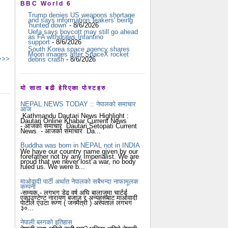
BBC World 6
Trump denies US weapons shortage
and says information 'leakers' being
'hunted down'
- 8/6/2026
Uefa says boycott may still go ahead
as FA withdraws Infantino
support
- 8/6/2026
South Korea space agency shares
Moon images after SpaceX rocket
 >>>
debris crash
- 8/6/2026
यो साता बढी हेरिएका पोस्टहरु
NEPAL NEWS TODAY :: नेपालको समाचार
आज
Kathmandu Dautari News Highlight :
Dautari Online Khabar Current News
- आजको समाचार Dautari Setopati Current
News - आजको समाचार Da...
Buddha was born in NEPAL not in INDIA
We have our country name given by our
forefather not by any Imperialist. We are
proud that we never lost a war, no body
ruled us. We were b...
माओवादी पार्टी अर्थात नेपालको सबैभन्दा नाफामूलक
कम्पनी
-सम्यक - लगभग डेढ वर्ष अघि बालाजुमा चार्टर्ड
एकाउण्टेण्ट नारायण बजाज र अन्यहरूबाट माओवादी
पार्टीले एउटा रूग्ण ( जनमैत्री ) अस्पताल लगभग
३०...
नेपाली ब्लगको इतिहास