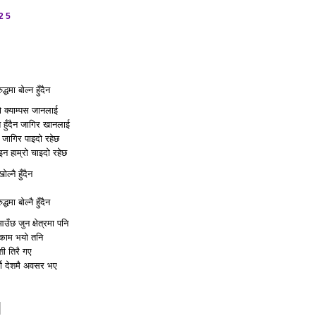
025
ई
द्धमा बोल्न हुँदैन
्‍यो क्याम्पस जानलाई
त हुँदैन जागिर खानलाई
ि जागिर पाइदो रहेछ
ोइन हाम्रो चाइदो रहेछ
ल्नै हुँदैन
्धमा बोल्नै हुँदैन
ँछ जुन क्षेत्रमा पनि
े काम भयो तनि
ेशी तिरै गए
थ्यो देशमै अवसर भए