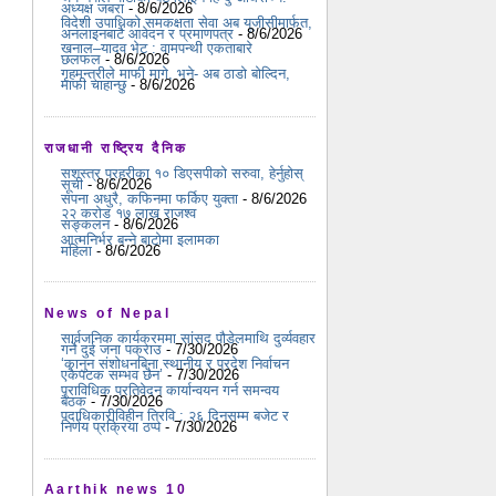
अध्यक्ष जबरा
- 8/6/2026
विदेशी उपाधिको समकक्षता सेवा अब यूजीसीमार्फत,
अनलाइनबाटै आवेदन र प्रमाणपत्र
- 8/6/2026
खनाल–यादव भेट : वामपन्थी एकताबारे
छलफल
- 8/6/2026
गृहमन्त्रीले माफी मागे, भने- अब ठाडो बोल्दिन,
माफी चाहान्छु
- 8/6/2026
राजधानी राष्ट्रिय दैनिक
सशस्त्र प्रहरीका १० डिएसपीको सरुवा, हेर्नुहोस्
सूची
- 8/6/2026
सपना अधुरै, कफिनमा फर्किए युक्ता
- 8/6/2026
२२ करोड १७ लाख राजश्व
सङ्कलन
- 8/6/2026
आत्मनिर्भर बन्ने बाटोमा इलामका
महिला
- 8/6/2026
News of Nepal
सार्वजनिक कार्यक्रममा सांसद पौडेलमाथि दुर्व्यवहार
गर्ने दुई जना पक्राउ
- 7/30/2026
‘कानुन संशोधनबिना स्थानीय र प्रदेश निर्वाचन
एकैपटक सम्भव छैन’
- 7/30/2026
प्राविधिक प्रतिवेदन कार्यान्वयन गर्न समन्वय
बैठक
- 7/30/2026
पदाधिकारीविहीन त्रिवि : २६ दिनसम्म बजेट र
निर्णय प्रक्रिया ठप्प
- 7/30/2026
Aarthik news 10