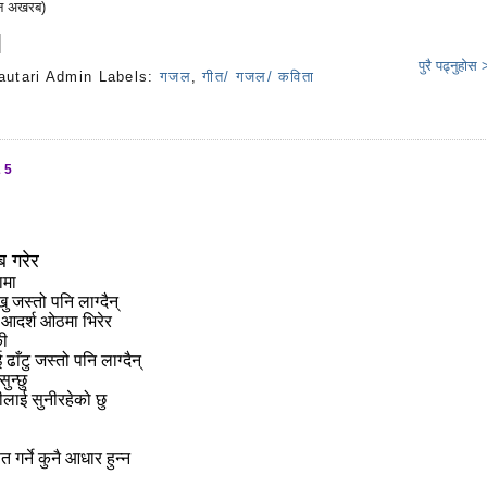
्मन अखरब)
पुरै पढ्नुहोस
autari Admin
Labels:
गजल
,
गीत/ गजल/ कविता
s
25
ब गरेर
ामा
ु जस्तो पनि लाग्दैन्
 आदर्श ओठमा भिरेर
की
 ढाँटु जस्तो पनि लाग्दैन्
सुन्छु
ीलाई सुनीरहेको छु
त गर्ने कुनै आधार हुन्न