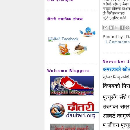
तड्पिई रहेछन् विव्हल
मातृत्व शोकमा हरक्
ती निरीहआमाहरु
लुटिनु लुटिए कठै!
दौंतरी समाजिक संजाल
Posted by:
D
1 Comment
November 1
अमरत्वको खो
Welcome Bloggers
सुरेन्द्र लिम्बू परदेश
विजयको पिर
मृत्युसँग सँ
उरुगका सम्रा
अल्बर्ट कामु
म जीवन मृत्यु