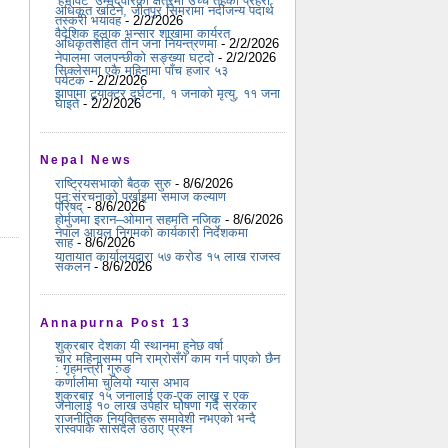
‘हेभीवेट’ उम्मेदवारका क्षेत्रमा उच्च तहका प्रहरी
अधिकृत खटिने, जीतपुर सिमरामा नदीजन्य पदार्थ
तस्करी भयावह
- 2/2/2026
वैदेशिक हुलाक भन्सार शाखामा कार्यरत
अधिकृतसहित तीन जना नियन्त्रणमा
- 2/2/2026
नेपालमा जलपन्छीको सङ्ख्या घट्दो
- 2/2/2026
सिक्लेसमा एकै महिनामा पाँच हजार ५३
पर्यटक
- 2/2/2026
झापामा ट्र्याक्टर दुर्घटना, १ जनाको मृत्यु, ११ जना
घाइते
- 2/2/2026
Nepal News
राष्ट्रियसभाको बैठक सुरु
- 8/6/2026
पुन:संरचनाको पर्खाइमा समाज कल्याण
परिषद्
- 8/6/2026
होर्मुजमा इरान–ओमान सहमति नजिक
- 8/6/2026
नेपाल आयल निगमको कार्यकारी निर्देशकमा
साह
- 8/6/2026
यातायात कार्यालयद्वारा ५७ करोड १५ लाख राजस्व
संकलन
- 8/6/2026
Annapurna Post 13
शुक्रबार देशका यी स्थानमा हुनेछ वर्षा
चार महिनासम्म पनि राम्रोसँग काम गर्न पाएको छैन
: गृहमन्त्री गुरुङ
कर्णालीमा चुलियो ग्यास अभाव
शुक्रबार १५ जनालाई एक-एक लाख र एक
जनालाई १० लाख उपहार घोषणा गर्दै सरकार
राजनीतिक नियुक्तिहरू समावेशी नभएको भन्दै
रास्वपाकै सांसदले उठाए प्रश्न