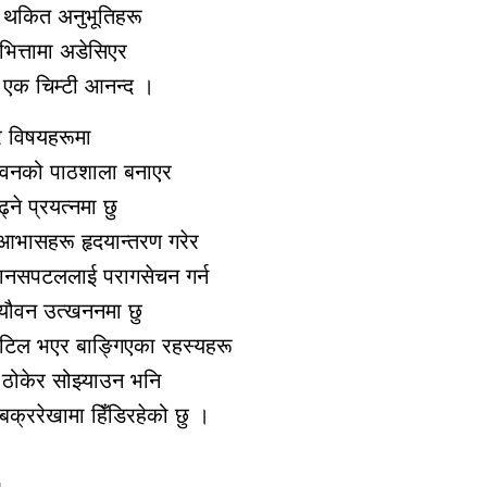
रा थकित अनुभूतिहरू
 भित्तामा अडेसिएर
् एक चिम्टी आनन्द ।
ीर विषयहरूमा
ीवनको पाठशाला बनाएर
ने प्रयत्नमा छु
 आभासहरू हृदयान्तरण गरेर
 मानसपटललाई परागसेचन गर्न
 यौवन उत्खननमा छु
 जटिल भएर बाङ्गिएका रहस्यहरू
ले ठोकेर सोझ्याउन भनि
क्ररेखामा हिँडिरहेको छु ।