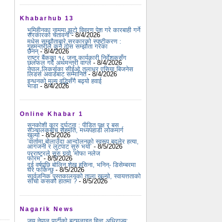
Khabarhub 13
भूमिहीनका नाममा झूटो विवरण पेश गरे कारबाही गर्ने
सरकारको चेतावनी
- 8/4/2026
मधेस सम्झौताबारे सरकारको स्पष्टीकरण :
गृहमन्त्रीले कुनै ठोस सम्झौता गरेका
छैनन्
- 8/4/2026
राष्ट्र बैंकका १८ जना कार्यकारी निर्देशकसँग
छलफल गर्दै अर्थमन्त्री वाग्ले
- 8/4/2026
नेपाल लिकर्सका सीईओ तुलाधर एसिया बिजनेस
लिडर्स अवार्डबाट सम्मानित
- 8/4/2026
इन्धनको मूल्य वृद्धिसँगै बढ्यो हवाई
भाडा
- 8/4/2026
Online Khabar 1
सुनकोशी कार दुर्घटना : पीडित पक्ष र बस
सञ्चालकबीच सहमति, मध्यपहाडी लोकमार्ग
खुल्यो
- 8/5/2026
‘वार्तामा बोलाउँदा आन्दोलनको स्वरूप बदलेर हत्या,
आगजनी र लुटपाट सुरु भयो’
- 8/5/2026
परराष्ट्रले सुरु गर्‍यो ‘मोफा नलेज
फोरम’
- 8/5/2026
दुई वर्षपछि बोलिन शेख हसिना, भनिन्- डिसेम्बरमा
घर फर्किन्छु
- 8/5/2026
सार्वजनिक पुस्तकालयको ताला खुल्यो, स्वायत्तताको
साँचो कसको हातमा ?
- 8/5/2026
Nagarik News
जय नेपाल पार्टीको बटमलाइन हिन्दु अधिराज्य: