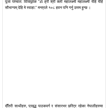
पूजा पश्चात: विधिपूर्वक "ॐ ह्रीं श्रीं क्लीं महालक्ष्मी महालक्ष्मी येहि येहि
सौभाग्यम् देहि मे स्वाहा:" मन्त्रले १०८ हवन पनि गर्नु उत्तम हुन्छ ।
दौँतरी साथीहरु, प्रबुद्ध पाठकवर्ग र संसारभर छरिएर रहेका नेपालीहरुमा