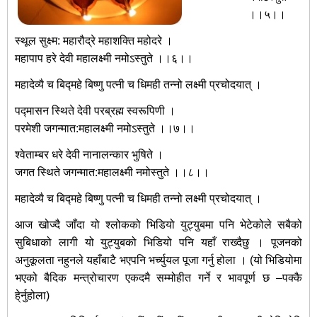
।।५।।
स्थूल सुक्ष्म: महारौद्रे महाशक्ति महोदरे ।
महापाप हरे देवी महालक्ष्मी नमोऽस्तुते ।।६।।
महादेव्यै च बिद्महे बिष्णु पत्नी च धिमही तन्नो लक्ष्मी प्रचोदयात् ।
पद्मासन स्थिते देवी परब्रह्म स्वरूपिणी ।
परमेशी जगन्मात:महालक्ष्मी नमोऽस्तुते ।।७।।
श्वेताम्बर धरे देवी नानालन्कार भुषिते ।
जगत स्थिते जगन्मात:महालक्ष्मी नमोस्तुते ।।८।।
महादेव्यै च बिद्महे बिष्णु पत्नी च धिमही तन्नो लक्ष्मी प्रचोदयात् ।
आज खोज्दै जाँदा यो श्लोकको भिडियो युट्युबमा पनि भेटेकोले सबैको
सुबिधाको लागी यो युट्युबको भिडियो पनि यहाँ राख्दैछु । पूजनको
अनुकूलता नहुनले यहाँबाटै भएपनि भर्च्युयल पूजा गर्नु होला । (यो भिडियोमा
भएको बैदिक मन्त्रोचारण एकदमै सम्मोहीत गर्ने र भावपूर्ण छ –पक्कै
हे्र्नुहोला)