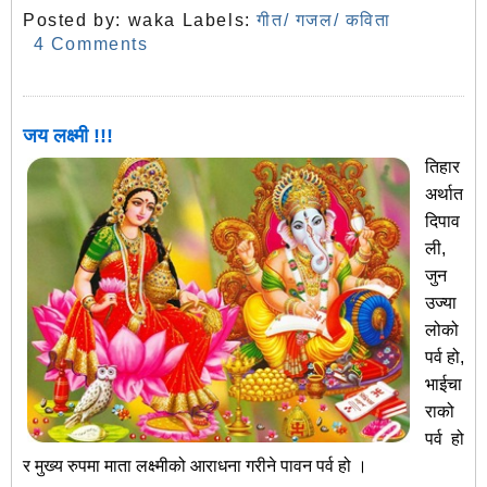
Posted by:
waka
Labels:
गीत/ गजल/ कविता
4 Comments
जय लक्ष्मी !!!
तिहार
अर्थात
दिपाव
ली,
जुन
उज्या
लोको
पर्व हो,
भाईचा
राको
पर्व हो
र मुख्‍य रुपमा माता लक्ष्मीको आराधना गरीने पावन पर्व हो ।