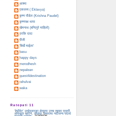
आश्मा
एकलव्य ( Eklavya)
कृष्ण पौडेल (Krishna Paudel)
कृष्णपक्ष थापा
खेमनाथ (बन्दिपुरे माहिलो)
ठरकि दादा
पीजी
'बिर्खे माईला'
basu
happy days
merodhesh
nepalean
quest4destination
rahulvai
waka
Ratopati 11
‘हेभीवेट’ उम्मेदवारका क्षेत्रमा उच्च तहका प्रहरी
अधिकृत खटिने, जीतपुर सिमरामा नदीजन्य पदार्थ