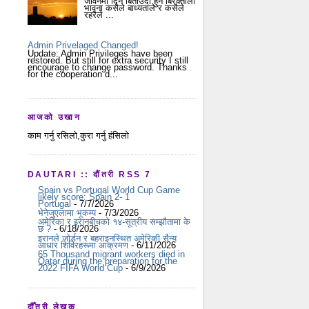
जीवनमा दिन बिताउदा हुने बिरक्तीला
भावना कसैले बाध्यताले र कसैले
रहरैले ...
Admin Privelaged Changed!
Update: Admin Privileges have been
restored. But still for extra security I still
encourage to change password. Thanks
for the cooperation d...
आजको उखान
काम गर्नु रसिलो,कुरा गर्नु हंसिलो
DAUTARI :: दौंतरी RSS 7
Spain vs Portugal World Cup Game
likely score: Spain 2- 1
Portugal
- 7/7/2026
भेनेजुएलामा भूकम्प
- 7/3/2026
अमेरिका र इरानबीचको १४-सूत्रीय सम्झौतामा के
छ ?
- 6/18/2026
इरानले जोर्डन र बहराइनस्थित अमेरिकी सैन्य
आधार शिविरहरूमा आक्रमण
- 6/11/2026
65 Thousand migrant workers died in
Qatar during the preparation for the
2022 FIFA World Cup
- 6/9/2026
दौँतरी लेखक