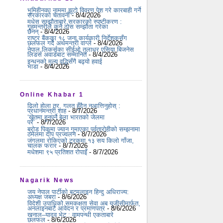
भूमिहीनका नाममा झूटो विवरण पेश गरे कारबाही गर्ने
सरकारको चेतावनी
- 8/4/2026
मधेस सम्झौताबारे सरकारको स्पष्टीकरण :
गृहमन्त्रीले कुनै ठोस सम्झौता गरेका
छैनन्
- 8/4/2026
राष्ट्र बैंकका १८ जना कार्यकारी निर्देशकसँग
छलफल गर्दै अर्थमन्त्री वाग्ले
- 8/4/2026
नेपाल लिकर्सका सीईओ तुलाधर एसिया बिजनेस
लिडर्स अवार्डबाट सम्मानित
- 8/4/2026
इन्धनको मूल्य वृद्धिसँगै बढ्यो हवाई
भाडा
- 8/4/2026
Online Khabar 1
ढिलो होला तर, गलत हुँदैन नआत्तिनुहोस् :
प्रधानमन्त्री शाह
- 8/7/2026
‘खेतमा हुनुपर्ने बेला भारतको जेलमा
परें’
- 8/7/2026
ब्रोड पिकमा ज्यान गुमाएका पर्वतारोहीको सम्झनामा
ठमेलमा दीप प्रज्वलन
- 8/7/2026
जंगलमा रोकिएको ट्रकमा १३ सय किलो गाँजा,
चालक फरार
- 8/7/2026
मधेशमा ९५ प्रतिशत रोपाइँ
- 8/7/2026
Nagarik News
जय नेपाल पार्टीको बटमलाइन हिन्दु अधिराज्य:
अध्यक्ष जबरा
- 8/6/2026
विदेशी उपाधिको समकक्षता सेवा अब यूजीसीमार्फत,
अनलाइनबाटै आवेदन र प्रमाणपत्र
- 8/6/2026
खनाल–यादव भेट : वामपन्थी एकताबारे
छलफल
- 8/6/2026