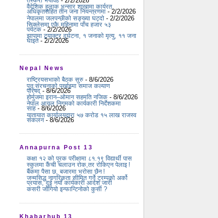
तस्करी भयावह
- 2/2/2026
वैदेशिक हुलाक भन्सार शाखामा कार्यरत
अधिकृतसहित तीन जना नियन्त्रणमा
- 2/2/2026
नेपालमा जलपन्छीको सङ्ख्या घट्दो
- 2/2/2026
सिक्लेसमा एकै महिनामा पाँच हजार ५३
पर्यटक
- 2/2/2026
झापामा ट्र्याक्टर दुर्घटना, १ जनाको मृत्यु, ११ जना
घाइते
- 2/2/2026
Nepal News
राष्ट्रियसभाको बैठक सुरु
- 8/6/2026
पुन:संरचनाको पर्खाइमा समाज कल्याण
परिषद्
- 8/6/2026
होर्मुजमा इरान–ओमान सहमति नजिक
- 8/6/2026
नेपाल आयल निगमको कार्यकारी निर्देशकमा
साह
- 8/6/2026
यातायात कार्यालयद्वारा ५७ करोड १५ लाख राजस्व
संकलन
- 8/6/2026
Annapurna Post 13
कक्षा १२ को पूरक परीक्षामा ८१.१९ विद्यार्थी पास
स्कुलमा कैंची चलाउन रोक,तर रोकिएन पेलाइ !
बैंकमा पैसा छ, बजारमा भरोसा छैन !
जन्मसिद्ध नागरिकता सीमित गर्ने ट्रम्पको अर्को
प्रयास, दुई नयाँ कार्यकारी आदेश जारी
कसरी जोगियो इन्फान्टिनोको कुर्सी ?
Khabarhub 13