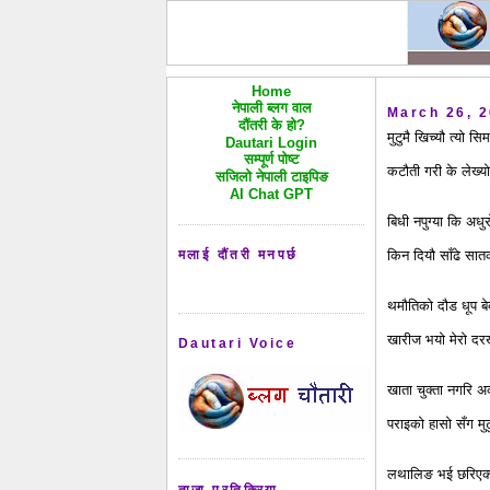
Home
नेपाली ब्लग वाल
March 26, 
दौंतरी के हो?
मुटुमै खिच्यौ त्यो स
Dautari Login
सम्पूर्ण पोष्ट
कटौती गरी के लेख्यो 
सजिलो नेपाली टाइपिङ
AI Chat GPT
बिधी नपुग्या कि अधु
मलाई दौंतरी मनपर्छ
किन दियौ साँढे सा
थमौतिको दौड धूप ब
खारीज भयो मेरो दरख
Dautari Voice
खाता चुक्ता नगरि अर
पराइको हासो सँग मुटु
लथालिङ भई छरिएको
ताजा प्रतिक्रिया