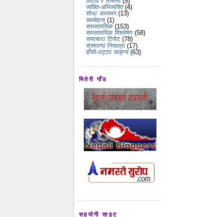
विरोध र भर्त्सना
(5)
व्यक्ति-अभिव्यक्ति
(4)
शोध/ अध्ययन
(13)
समबेदना
(1)
समसामयिक
(153)
समसामयिक विश्लेषण
(58)
समाचार/ टिपोट
(78)
संस्मरण/ नियात्रा
(17)
हाँसो-ठट्टा/ व्यङ्ग्य
(63)
मितेरी गाँउ
सहयोगी साइट