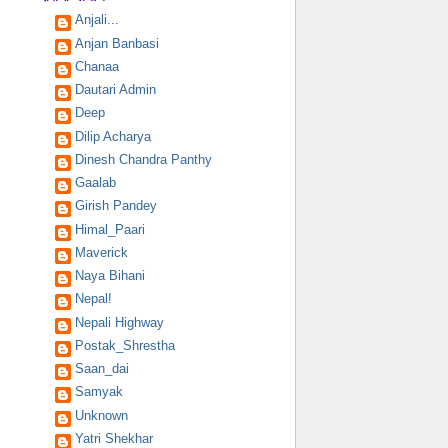
Anjali...
Anjan Banbasi
Chanaa
Dautari Admin
Deep
Dilip Acharya
Dinesh Chandra Panthy
Gaalab
Girish Pandey
Himal_Paari
Maverick
Naya Bihani
Nepal!
Nepali Highway
Postak_Shrestha
Saan_dai
Samyak
Unknown
Yatri Shekhar