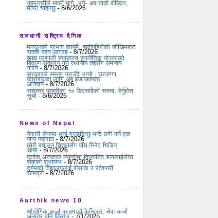
गृहमन्त्रीले माफी मागे, भने- अब ठाडो बोल्दिन,
माफी चाहान्छु
- 8/6/2026
राजधानी राष्ट्रिय दैनिक
मनसुनको प्रभाव कायमै, बाढीपहिरोको जोखिमबाट
सतर्क रहन आग्रह
- 8/7/2026
खाद्य प्रणाली रुपान्तरण रणनीतिक योजनाको
विवरण संकलन गर्न स्थानीय तहसँग समन्वय
गरिने
- 8/7/2026
सरकारले स्मरण गराउँदै भन्यो : घरजग्गा
कारोबारका लागि अब इजाजतपत्र
अनिवार्य
- 8/7/2026
सशस्त्र प्रहरीका १० डिएसपीको सरुवा, हेर्नुहोस्
सूची
- 8/6/2026
News of Nepal
नेपाली सेनामा भर्ना गराइदिन्छु भन्दै ठगी गर्ने एक
जना पक्राउ
- 8/7/2026
छोरी बचाउन चितुवासँग पाँच मिनेट भिडिन्
आमा
- 8/7/2026
प्रदेश अस्पताल म्याग्दीमा विस्तारित डायलाईसीस
सेवाको शुभारम्भ
- 8/7/2026
दुर्गमको विद्यालयलाई पोसाक र स्टेशनरी
सामग्री
- 8/7/2026
Aarthik news 10
औद्योगिक कर्जा काठमाडौं केन्द्रित, सेवा कर्जा
अन्यत्र पनि विस्तार
- 7/1/2025