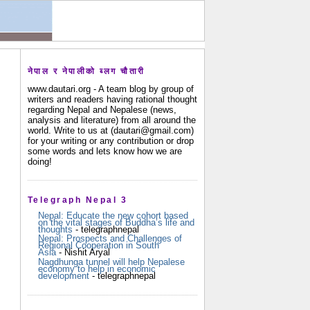
नेपाल र नेपालीको ब्लग चौतारी
www.dautari.org - A team blog by group of
writers and readers having rational thought
regarding Nepal and Nepalese (news,
analysis and literature) from all around the
world. Write to us at (dautari@gmail.com)
for your writing or any contribution or drop
some words and lets know how we are
doing!
Telegraph Nepal 3
Nepal: Educate the new cohort based
on the vital stages of Buddha’s life and
thoughts
- telegraphnepal
Nepal: Prospects and Challenges of
Regional Cooperation in South
Asia
- Nishit Aryal
Nagdhunga tunnel will help Nepalese
economy to help in economic
development
- telegraphnepal