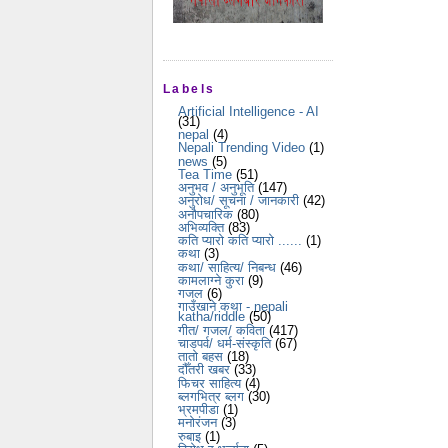
Labels
Artificial Intelligence - AI
(31)
nepal
(4)
Nepali Trending Video
(1)
news
(5)
Tea Time
(51)
अनुभव / अनुभूति
(147)
अनुरोध/ सूचना / जानकारी
(42)
अनौपचारिक
(80)
अभिव्यक्ति
(83)
कति प्यारो कति प्यारो ......
(1)
कथा
(3)
कथा/ साहित्य/ निबन्ध
(46)
कामलाग्ने कुरा
(9)
गजल
(6)
गाउँखाने कथा - nepali
katha/riddle
(50)
गीत/ गजल/ कविता
(417)
चाडपर्व/ धर्म-संस्कृति
(67)
तातो बहस
(18)
दौँतरी खबर
(33)
फिचर साहित्य
(4)
ब्लगभित्र ब्लग
(30)
भ्रमपीडा
(1)
मनोरंजन
(3)
रुबाइ
(1)