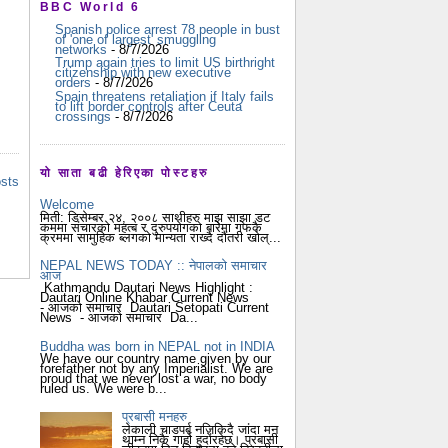
BBC World 6
Spanish police arrest 78 people in bust
of 'one of largest' smuggling
networks
- 8/7/2026
Trump again tries to limit US birthright
citizenship with new executive
orders
- 8/7/2026
Spain threatens retaliation if Italy fails
to lift border controls after Ceuta
crossings
- 8/7/2026
यो साता बढी हेरिएका पोस्टहरु
osts
Welcome
मिती: डिसेम्बर २४, २००८ साथीहरु माझ साझा डट
कममा संचारको महत्ब र दुरुपयोगको बारेमा गफकै
क्रममा सामुहिक ब्लगको मान्यता राख्दै दौंतरी खोल्...
NEPAL NEWS TODAY :: नेपालको समाचार
आज
Kathmandu Dautari News Highlight :
Dautari Online Khabar Current News
- आजको समाचार Dautari Setopati Current
News - आजको समाचार Da...
Buddha was born in NEPAL not in INDIA
We have our country name given by our
forefather not by any Imperialist. We are
proud that we never lost a war, no body
ruled us. We were b...
प्रबासी मनहरु
लेकाली चाडपर्ब नजिकिदै जांदा मन
थाम्न निकै गार्हो हुदोंरहेछ। प्रबासी