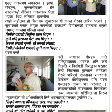
एउटा गजलमय जमघटमा । झापा,
मोरङ्ग, सुनसरीमात्र हैन
काठमाण्डौ देखिका गजलकार भेला
भएका थिए शनिबार इटहरीमा ।
त्यही माहौलमा हो सिताराम सुचारुका यी गजल शेरको तारिफ भएको ।
सुचारुको गजल संग्रह सपनाको राजधानी विमोचनको बाहनामा भएको
जमघट गजलमा गतिलो जम्यो ।
तिमीले पठाको चिठ्ठीमा खाम थिएन ।
कुनै पनि हरफ
मा
मेरो नाम थिएन ।
कस्तो लेख्छौ प्रमी, खै कस्तो लेख्छौ,
तिमीले लेखेको शब्दको कुनै काम थिएन् ।
यस्तै यस्तै
कतै मायाका शेरहरु कतै
राष्ट्रियताका भावहरु अनि कतै
विकृति र विसंगती बिरुद्धका प्रहार
केही जिवनका मुल्यहरु समेटेका
शेरले भरिपुर्ण सपनाको राजधानी
विमोचन कार्यक्रममा पनि यस्तै
गजलहरु वाचन भए अरुबाट ।
काठमाण्डौको ब्यस्ततामा बिरामीका
कथा ब्याथासंग परिचित डा निरज
भट्टराईको यो अभिब्यक्तिले तिनै भावनालाई मलजल पुर्याउँछ ः
सिङ्गै आकाश पिँजडामा राख, चरा रमाउदैन ।
चराले आकाश हैन, पिँजडा मन पराउदैन ।
जस्ले यो गीत सुनेको छ त्या बहिरो