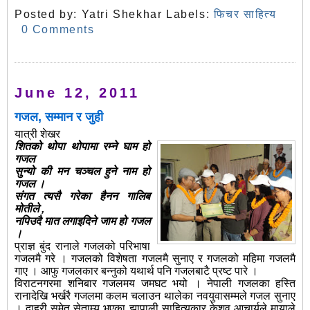
Posted by:
Yatri Shekhar
Labels:
फिचर साहित्य
0 Comments
June 12, 2011
गजल, सम्मान र जुही
यात्री शेखर
शितको थोपा थोपामा रम्ने घाम हो
गजल
सुन्यो की मन चञ्चल हुने नाम हो
गजल ।
संगत त्यसै गरेका हैनन गालिब
मोतीले ,
नपिउदै मात लगाइदिने जाम हो गजल
।
प्राज्ञ बुंद रानाले गजलको परिभाषा
गजलमै गरे । गजलको विशेषता गजलमै सुनाए र गजलको महिमा गजलमै
गाए । आफु गजलकार बन्नुको यथार्थ पनि गजलबाटै प्रष्ट पारे ।
विराटनगरमा शनिबार गजलमय जमघट भयो । नेपाली गजलका हस्ति
रानादेखि भर्खरै गजलमा कलम चलाउन थालेका नवयुवासम्मले गजल सुनाए
। दाह्री समेत सेताम्य भएका झापाली साहित्यकार केशव आचार्यले मायाले