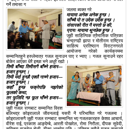
गर्ने तमासा ग
जलमा ब्यक्त गरे
मायामा अनेक अनेक हुन्छ ।
साँच्चै पो त उदेक उदेक हुन्छ ।
संसारको रीत नै यस्तो छ की,
प्रायः मायामा थुनछेक हुन्छ ।
जुही साहित्यिक त्रैमासिक पत्रिका
चन्द्रगढी झापा र मोतीराम राष्ट्रिय
साहित्य प्रतिष्ठान विराटनगरले
आयोजना गरेको कार्यक्रममा
सम्मानितहुने हरुलेमात्र गजल सुनाउन पाए र भ्याए । गजल सुनाउने रहर
बोकेर आएका धेरै इच्छा भने अधुरै रह्यो ।
तिमी बाँच्दा तिमीसगै बाँच्ने हजार—
हजार हुन्छन् ।
तिमी मर्दा हुन्छौ एक्लै नाच्ने हजार—
हजार हुन्छन् ।
कहाँ हुन्छ फक्रेपछि नझरेको
फूलको कथा,
तर फुलिदि
न्छ फूल भाँच्ने हजार—
हजार हुन्छन् ।
जुही गजल रत्नबाट सम्मानित विवश
बलिभद्र कोइरालाले जीवनलाई यसरी नै परिभाषित गरे गजलमा ।
कोइरालासगै जुही गजल रत्नबाट सम्मानित भए गजलकारहरु केशव आचार्य,
वीरेश राई, प्रकाश आङ्देम्बे, आरती पोखरेल, रोमा निरौला, दीपक सुवेदी,
सुमित्रा वाङ्देल चेली, टीका आत्रेय पनि । उनिहरु सबैले गजल सुनाउने