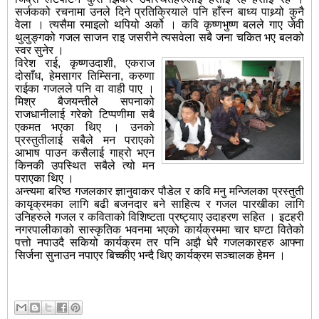
सर्जकको रचनामा उनले दिने प्रतिक्रियाले पनि हाँस्न बाध्य पाथ्र्यो कुनै
वेला । त्यसैमा रमाइलो थपियो अर्को । कवि कृष्णभुष्ण बलले गाए जेवी
थुलुङ्गको गजल साजन राइ जसरीने त्यसवेला सबै जना चकित भए बलको
स्वर सुनेर ।
विरेश राई, कृष्णउदाशी, एकराज
दोसाँध, हेमसागर तिम्सिना, करुणा
राईका गजलले पनि वा वाही पाए ।
मिश्र बैजयन्तीले सपनाको
राजधानीलाई गरेको टिप्पणीमा सबै
एकमत भएका थिए । उनको
प्रस्तुतीलाई सबैले मन पराएको
आभाष पाउन कसैलाई गाह्रो भएन
किनकी उपस्थित सबैले त्यो मन
पराएका थिए ।
अन्त्यमा बरिष्ठ गजलकार ज्ञानुवाकर पौडेल र कवि मनु मन्जिलका प्रस्तुती
कायृक्रमका लागि बढी बजनदार बने साहित्य र गजल पारखीका लागि
उनिहरुले गजल र कविताको विशिष्टता प्रष्ट्याए उदाहरण सहित । इटहरी
नगरपालीकाको सास्कृतिक भवनमा भएको कार्यक्रममा चार घण्टा वितेको
पत्तो नपाउदै सकियो कार्यक्रम तर पनि अझै धेरै गजलकारहरु आफ्ना
सिर्जना सुनाउन नपाएर बिच्कीए भन्दै थिए कार्यक्रम सञ्चालक हेमन ।