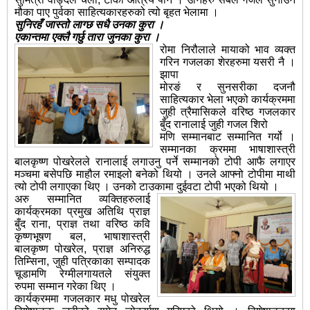
मौका पाए पुर्वका साहित्यकारहरुको त्यो बृहत भेलामा ।
सुनिरहँ जास्तो लाग्छ सधै उनका कुरा ।
एकान्तमा एक्लै गर्छु तारा जुनका कुरा ।
रोमा निरौलाले मायाको भाव व्यक्त
गरिन गजलका शेरहरुमा यसरी नै ।
झापा
मोरङं र सुनसरीका दजनौ
साहित्यकार भेला भएको कार्यक्रममा
जुही त्रैमासिकले वरिष्ठ गजलकार
बुँद रानालाई जुही गजल शिरो
मणि सम्मानबाट सम्मानित गर्यो ।
सम्मानका क्रममा भाषाशास्त्री
बालकृष्ण पोखरेलले रानालाई लगाउनु पर्ने सम्मानको टोपी आफै लगाएर
मञ्चमा बसेपछि माहौल रमाइलो बनेको थियो । उनले आफ्नो टोपीमा माथी
त्यो टोपी लगाएका थिए । उनको टाउकामा दुईवटा टोपी भएको थियो ।
अरु सम्मानित व्यक्तिहरुलाई
कार्यक्रमका प्रमुख अतिथि प्राज्ञ
बुँद राना, प्राज्ञ तथा वरिष्ठ कवि
कृष्णभूषण बल, भाषाशास्त्री
बालकृष्ण पोखरेल, प्राज्ञ अनिरुद्ध
तिम्सिना, जुही पत्रिकाका सम्पादक
चूडामणि रेग्मीलगायतले संयुक्त
रुपमा सम्मान गरेका थिए ।
कार्यक्रममा गजलकार मधु पोखरेल