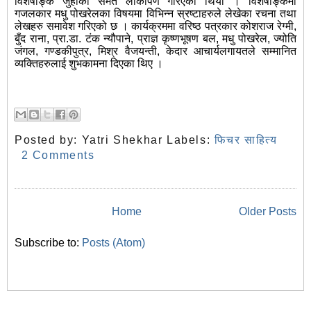
विशेषाङ्क जुहीको समेत लोकार्पण गरिएको थियो । विशेषाङ्कमा
गजलकार मधु पोखरेलका विषयमा विभिन्न स्रष्टाहरुले लेखेका रचना तथा
लेखहरु समावेश गरिएको छ । कार्यक्रममा वरिष्ठ पत्रकार कोशराज रेग्मी,
बुँद राना, प्रा.डा. टंक न्यौपाने, प्राज्ञ कृष्णभूषण बल, मधु पोखरेल, ज्योति
जंगल, गण्डकीपुत्र, मिश्र वैजयन्ती, केदार आचार्यलगायतले सम्मानित
व्यक्तिहरुलाई शुभकामना दिएका थिए ।
Posted by:
Yatri Shekhar
Labels:
फिचर साहित्य
2 Comments
Home
Older Posts
Subscribe to:
Posts (Atom)