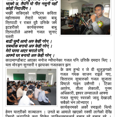
भएको छ,
तैपनि यो गीत नसुनी यहाँ
कोही निदाउँदैन ।
भर्खरै सकिएको राष्ट्रिय कविता
महोत्सवमा तेस्रो भएका बाबु
त्रिपाठी र राबत दुवै उत्तिके जमे
इटहरीको कार्यक्रममा बाबु
त्रिपाठीले आफ्नो गजल सुनाए
यसरी
बाढी घुम्दै आयो अरु केही गरेन् ।
सबथोक बगायो अरु केही गरेन् ।
मेरो घरमा आएर चराले पनि,
आफ्नो घर बनायो अरु केही गरेन् ।
काठमाण्डौबाट आएका मनोज न्यौपानेका गजल पनि उत्तिकै दमदार थिए ।
यता मोरङ्ग सुनसरी र झापाका गजलकार झन
के कम हुन्थे र जे वी थुलुङ्गको
गजल गयक साजन राइले गाए,
सिताराम सुचारुको गजल सुजाता
विष्टले गाइन उसैगरी । टिका
अत्रेय, तीला लेकाली, पुनम
अधिकारी, इश्वर लम्सालले आफ्ना
गजल सुनाए स्वरको जादु देखाउदै
सबैको भन लोभ्याएर ।
कार्यक्रमको अर्को रमाइलो थियो
हेमन यात्रीको सञ्चालन । उनले बा आमाले खाएको रक्सी लागेको देखि
जिव्रो लटपटिने कुरा झिकेर उपस्थितहरुलाई हसाइ रहे हसाइ रहे ।