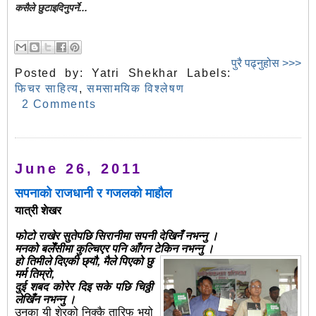
कसैले छुटाइदिनुपर्ने...
पुरै पढ्नुहोस >>>
Posted by:
Yatri Shekhar
Labels:
फिचर साहित्य
,
समसामयिक विश्लेषण
2 Comments
June 26, 2011
सपनाको राजधानी र गजलको माहौल
यात्री शेखर
फोटो राखेर सुतेपछि सिरानीमा सपनी देखिनँ नभन्नु ।
मनको बलेँसीमा कुल्चिएर पनि आँगन टेकिन नभन्नु ।
हो तिमीले दिएकी छ्यौ, मैले पिएको छु
मर्म तिम्रो,
दुई शबद कोरेर दिइ सके पछि चिठ्ठी
लेखिँन नभन्नु ।
उनका यी शेरको निक्कै तारिफ भयो