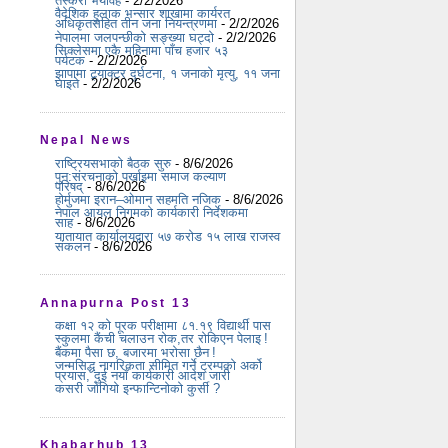
तस्करी भयावह
- 2/2/2026
वैदेशिक हुलाक भन्सार शाखामा कार्यरत
अधिकृतसहित तीन जना नियन्त्रणमा
- 2/2/2026
नेपालमा जलपन्छीको सङ्ख्या घट्दो
- 2/2/2026
सिक्लेसमा एकै महिनामा पाँच हजार ५३
पर्यटक
- 2/2/2026
झापामा ट्र्याक्टर दुर्घटना, १ जनाको मृत्यु, ११ जना
घाइते
- 2/2/2026
Nepal News
राष्ट्रियसभाको बैठक सुरु
- 8/6/2026
पुन:संरचनाको पर्खाइमा समाज कल्याण
परिषद्
- 8/6/2026
होर्मुजमा इरान–ओमान सहमति नजिक
- 8/6/2026
नेपाल आयल निगमको कार्यकारी निर्देशकमा
साह
- 8/6/2026
यातायात कार्यालयद्वारा ५७ करोड १५ लाख राजस्व
संकलन
- 8/6/2026
Annapurna Post 13
कक्षा १२ को पूरक परीक्षामा ८१.१९ विद्यार्थी पास
स्कुलमा कैंची चलाउन रोक,तर रोकिएन पेलाइ !
बैंकमा पैसा छ, बजारमा भरोसा छैन !
जन्मसिद्ध नागरिकता सीमित गर्ने ट्रम्पको अर्को
प्रयास, दुई नयाँ कार्यकारी आदेश जारी
कसरी जोगियो इन्फान्टिनोको कुर्सी ?
Khabarhub 13