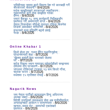
भूमिहीनका नाममा झूटो विवरण पेश गरे कारबाही गर्ने
सरकारको चेतावनी
- 8/4/2026
मधेस सम्झौताबारे सरकारको स्पष्टीकरण :
गृहमन्त्रीले कुनै ठोस सम्झौता गरेका
छैनन्
- 8/4/2026
राष्ट्र बैंकका १८ जना कार्यकारी निर्देशकसँग
छलफल गर्दै अर्थमन्त्री वाग्ले
- 8/4/2026
नेपाल लिकर्सका सीईओ तुलाधर एसिया बिजनेस
लिडर्स अवार्डबाट सम्मानित
- 8/4/2026
इन्धनको मूल्य वृद्धिसँगै बढ्यो हवाई
भाडा
- 8/4/2026
Online Khabar 1
ढिलो होला तर, गलत हुँदैन नआत्तिनुहोस् :
प्रधानमन्त्री शाह
- 8/7/2026
‘खेतमा हुनुपर्ने बेला भारतको जेलमा
परें’
- 8/7/2026
ब्रोड पिकमा ज्यान गुमाएका पर्वतारोहीको सम्झनामा
ठमेलमा दीप प्रज्वलन
- 8/7/2026
जंगलमा रोकिएको ट्रकमा १३ सय किलो गाँजा,
चालक फरार
- 8/7/2026
मधेशमा ९५ प्रतिशत रोपाइँ
- 8/7/2026
Nagarik News
जय नेपाल पार्टीको बटमलाइन हिन्दु अधिराज्य:
अध्यक्ष जबरा
- 8/6/2026
विदेशी उपाधिको समकक्षता सेवा अब यूजीसीमार्फत,
अनलाइनबाटै आवेदन र प्रमाणपत्र
- 8/6/2026
खनाल–यादव भेट : वामपन्थी एकताबारे
छलफल
- 8/6/2026