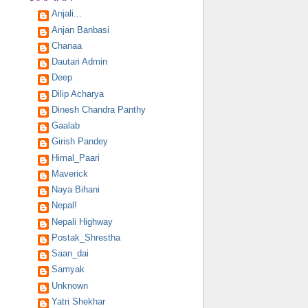
Anjali...
Anjan Banbasi
Chanaa
Dautari Admin
Deep
Dilip Acharya
Dinesh Chandra Panthy
Gaalab
Girish Pandey
Himal_Paari
Maverick
Naya Bihani
Nepal!
Nepali Highway
Postak_Shrestha
Saan_dai
Samyak
Unknown
Yatri Shekhar