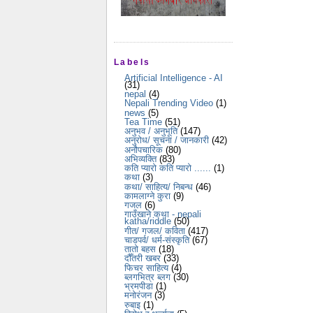
Labels
Artificial Intelligence - AI
(31)
nepal
(4)
Nepali Trending Video
(1)
news
(5)
Tea Time
(51)
अनुभव / अनुभूति
(147)
अनुरोध/ सूचना / जानकारी
(42)
अनौपचारिक
(80)
अभिव्यक्ति
(83)
कति प्यारो कति प्यारो ......
(1)
कथा
(3)
कथा/ साहित्य/ निबन्ध
(46)
कामलाग्ने कुरा
(9)
गजल
(6)
गाउँखाने कथा - nepali
katha/riddle
(50)
गीत/ गजल/ कविता
(417)
चाडपर्व/ धर्म-संस्कृति
(67)
तातो बहस
(18)
दौँतरी खबर
(33)
फिचर साहित्य
(4)
ब्लगभित्र ब्लग
(30)
भ्रमपीडा
(1)
मनोरंजन
(3)
रुबाइ
(1)