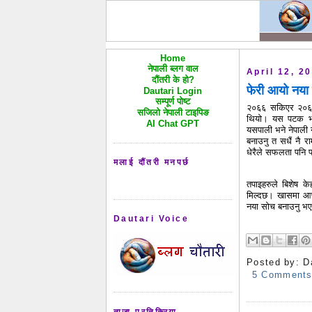
Home
नेपाली ब्लग वाल
April 12, 2
दौंतरी के हो?
फेरी आयो नया ब
Dautari Login
सम्पूर्ण पोष्ट
२०६६ सकिएर २०६७ 
सजिलो नेपाली टाइपिङ
थियो। यस पटक भने
AI Chat GPT
यसपाली भने नेपाली 
बनाउनु त सधैं नै र
धेरैले सफलता पनि प
मलाई दौंतरी मनपर्छ
तपाइहरुले बिशेष क
मिल्दछ। खासमा आफ्न
नया सोच बनाउनु भए
Dautari Voice
Posted by:
D
5 Comment
ताजा प्रतिक्रिया