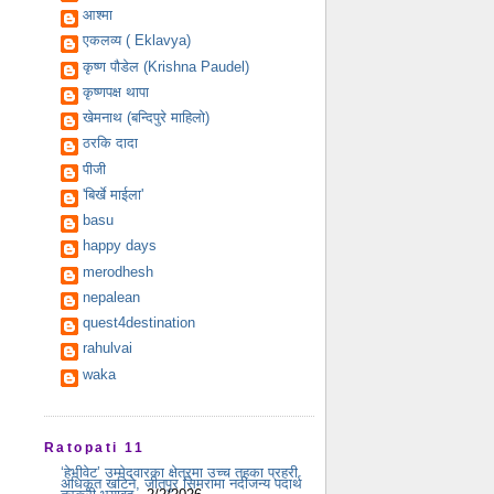
आश्मा
एकलव्य ( Eklavya)
कृष्ण पौडेल (Krishna Paudel)
कृष्णपक्ष थापा
खेमनाथ (बन्दिपुरे माहिलो)
ठरकि दादा
पीजी
'बिर्खे माईला'
basu
happy days
merodhesh
nepalean
quest4destination
rahulvai
waka
Ratopati 11
‘हेभीवेट’ उम्मेदवारका क्षेत्रमा उच्च तहका प्रहरी
अधिकृत खटिने, जीतपुर सिमरामा नदीजन्य पदार्थ