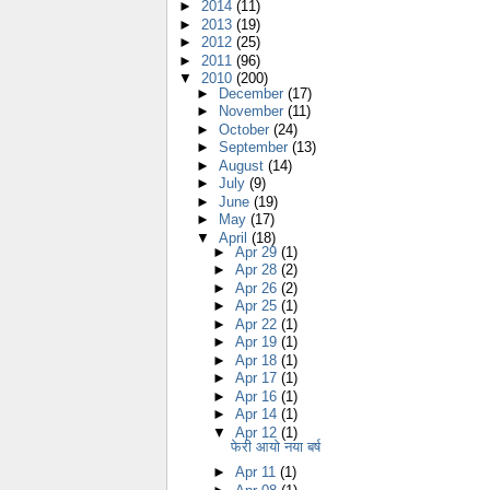
►
2014
(11)
►
2013
(19)
►
2012
(25)
►
2011
(96)
▼
2010
(200)
►
December
(17)
►
November
(11)
►
October
(24)
►
September
(13)
►
August
(14)
►
July
(9)
►
June
(19)
►
May
(17)
▼
April
(18)
►
Apr 29
(1)
►
Apr 28
(2)
►
Apr 26
(2)
►
Apr 25
(1)
►
Apr 22
(1)
►
Apr 19
(1)
►
Apr 18
(1)
►
Apr 17
(1)
►
Apr 16
(1)
►
Apr 14
(1)
▼
Apr 12
(1)
फेरी आयो नया बर्ष
►
Apr 11
(1)