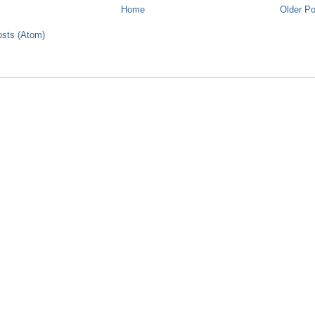
Home
Older P
sts (Atom)