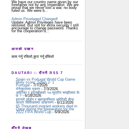
We have our country name given by our
forefather not by any Imperialist. We are
proud that we never lost a war, no body
ruled us. We were b...
Admin Privelaged Changed!
Update: Admin Privileges have been
restored. But still for extra security I still
encourage to change password. Thanks
for the cooperation d...
आजको उखान
काम गर्नु रसिलो,कुरा गर्नु हंसिलो
DAUTARI :: दौंतरी RSS 7
Spain vs Portugal World Cup Game
likely score: Spain 2- 1
Portugal
- 7/7/2026
भेनेजुएलामा भूकम्प
- 7/3/2026
अमेरिका र इरानबीचको १४-सूत्रीय सम्झौतामा के
छ ?
- 6/18/2026
इरानले जोर्डन र बहराइनस्थित अमेरिकी सैन्य
आधार शिविरहरूमा आक्रमण
- 6/11/2026
65 Thousand migrant workers died in
Qatar during the preparation for the
2022 FIFA World Cup
- 6/9/2026
दौँतरी लेखक