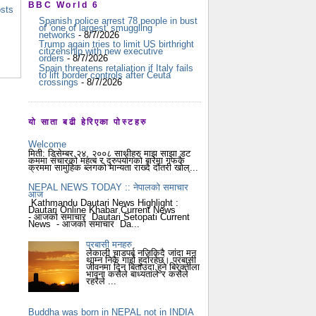
BBC World 6
osts
Spanish police arrest 78 people in bust
of 'one of largest' smuggling
networks
- 8/7/2026
Trump again tries to limit US birthright
citizenship with new executive
orders
- 8/7/2026
Spain threatens retaliation if Italy fails
to lift border controls after Ceuta
crossings
- 8/7/2026
यो साता बढी हेरिएका पोस्टहरु
Welcome
मिती: डिसेम्बर २४, २००८ साथीहरु माझ साझा डट
कममा संचारको महत्ब र दुरुपयोगको बारेमा गफकै
क्रममा सामुहिक ब्लगको मान्यता राख्दै दौंतरी खोल्...
NEPAL NEWS TODAY :: नेपालको समाचार
आज
Kathmandu Dautari News Highlight :
Dautari Online Khabar Current News
- आजको समाचार Dautari Setopati Current
News - आजको समाचार Da...
प्रबासी मनहरु
लेकाली चाडपर्ब नजिकिदै जांदा मन
थाम्न निकै गार्हो हुदोंरहेछ। प्रबासी
जीवनमा दिन बिताउदा हुने बिरक्तीला
भावना कसैले बाध्यताले र कसैले
रहरैले ...
Buddha was born in NEPAL not in INDIA