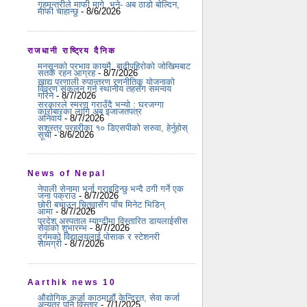
गृहमन्त्रीले माफी मागे, भने- अब ठाडो बोल्दिन,
माफी चाहान्छु
- 8/6/2026
राजधानी राष्ट्रिय दैनिक
मनसुनको प्रभाव कायमै, बाढीपहिरोको जोखिमबाट
सतर्क रहन आग्रह
- 8/7/2026
खाद्य प्रणाली रुपान्तरण रणनीतिक योजनाको
विवरण संकलन गर्न स्थानीय तहसँग समन्वय
गरिने
- 8/7/2026
सरकारले स्मरण गराउँदै भन्यो : घरजग्गा
कारोबारका लागि अब इजाजतपत्र
अनिवार्य
- 8/7/2026
सशस्त्र प्रहरीका १० डिएसपीको सरुवा, हेर्नुहोस्
सूची
- 8/6/2026
News of Nepal
नेपाली सेनामा भर्ना गराइदिन्छु भन्दै ठगी गर्ने एक
जना पक्राउ
- 8/7/2026
छोरी बचाउन चितुवासँग पाँच मिनेट भिडिन्
आमा
- 8/7/2026
प्रदेश अस्पताल म्याग्दीमा विस्तारित डायलाईसीस
सेवाको शुभारम्भ
- 8/7/2026
दुर्गमको विद्यालयलाई पोसाक र स्टेशनरी
सामग्री
- 8/7/2026
Aarthik news 10
औद्योगिक कर्जा काठमाडौं केन्द्रित, सेवा कर्जा
अन्यत्र पनि विस्तार
- 7/1/2025