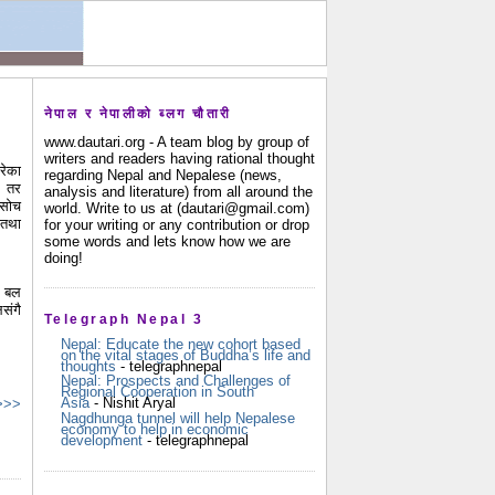
नेपाल र नेपालीको ब्लग चौतारी
www.dautari.org - A team blog by group of
writers and readers having rational thought
रेका
regarding Nepal and Nepalese (news,
। तर
analysis and literature) from all around the
 सोच
world. Write to us at (dautari@gmail.com)
 तथा
for your writing or any contribution or drop
some words and lets know how we are
doing!
प बल
संगै
Telegraph Nepal 3
Nepal: Educate the new cohort based
on the vital stages of Buddha’s life and
thoughts
- telegraphnepal
Nepal: Prospects and Challenges of
Regional Cooperation in South
Asia
- Nishit Aryal
 >>>
Nagdhunga tunnel will help Nepalese
economy to help in economic
development
- telegraphnepal