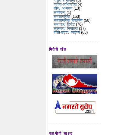
विरोध र भर्त्सना
(5)
व्यक्ति-अभिव्यक्ति
(4)
शोध/ अध्ययन
(13)
समबेदना
(1)
समसामयिक
(153)
समसामयिक विश्लेषण
(58)
समाचार/ टिपोट
(78)
संस्मरण/ नियात्रा
(17)
हाँसो-ठट्टा/ व्यङ्ग्य
(63)
मितेरी गाँउ
सहयोगी साइट