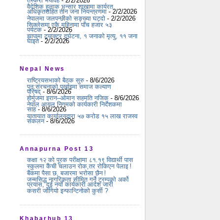
तस्करी भयावह
- 2/2/2026
वैदेशिक हुलाक भन्सार शाखामा कार्यरत
अधिकृतसहित तीन जना नियन्त्रणमा
- 2/2/2026
नेपालमा जलपन्छीको सङ्ख्या घट्दो
- 2/2/2026
सिक्लेसमा एकै महिनामा पाँच हजार ५३
पर्यटक
- 2/2/2026
झापामा ट्र्याक्टर दुर्घटना, १ जनाको मृत्यु, ११ जना
घाइते
- 2/2/2026
Nepal News
राष्ट्रियसभाको बैठक सुरु
- 8/6/2026
पुन:संरचनाको पर्खाइमा समाज कल्याण
परिषद्
- 8/6/2026
होर्मुजमा इरान–ओमान सहमति नजिक
- 8/6/2026
नेपाल आयल निगमको कार्यकारी निर्देशकमा
साह
- 8/6/2026
यातायात कार्यालयद्वारा ५७ करोड १५ लाख राजस्व
संकलन
- 8/6/2026
Annapurna Post 13
कक्षा १२ को पूरक परीक्षामा ८१.१९ विद्यार्थी पास
स्कुलमा कैंची चलाउन रोक,तर रोकिएन पेलाइ !
बैंकमा पैसा छ, बजारमा भरोसा छैन !
जन्मसिद्ध नागरिकता सीमित गर्ने ट्रम्पको अर्को
प्रयास, दुई नयाँ कार्यकारी आदेश जारी
कसरी जोगियो इन्फान्टिनोको कुर्सी ?
Khabarhub 13