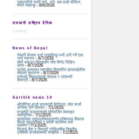
गृहमन्त्रीले माफी मागे, भने- अब ठाडो बोल्दिन,
माफी चाहान्छु
- 8/6/2026
राजधानी राष्ट्रिय दैनिक
Loading...
News of Nepal
नेपाली सेनामा भर्ना गराइदिन्छु भन्दै ठगी गर्ने एक
जना पक्राउ
- 8/7/2026
छोरी बचाउन चितुवासँग पाँच मिनेट भिडिन्
आमा
- 8/7/2026
प्रदेश अस्पताल म्याग्दीमा विस्तारित डायलाईसीस
सेवाको शुभारम्भ
- 8/7/2026
दुर्गमको विद्यालयलाई पोसाक र स्टेशनरी
सामग्री
- 8/7/2026
Aarthik news 10
औद्योगिक कर्जा काठमाडौं केन्द्रित, सेवा कर्जा
अन्यत्र पनि विस्तार
- 7/1/2025
मन्जुश्री फाइनान्सको परिमार्जित वेबसाइट
सार्वजनिक
- 7/1/2025
सामाजिक उत्तरदायित्वअन्तर्गत मुक्तिनाथ विकास
बैंकले सुदूरपश्चिम र कोशी प्रदेशमा गर्‍यो
सहयोग
- 7/1/2025
सिद्धार्थ बैंक र सिप्रदी ट्रेडिङबीच विद्युतीय
ट्याक्सी कर्जासम्बन्धी सम्झौता
- 7/1/2025