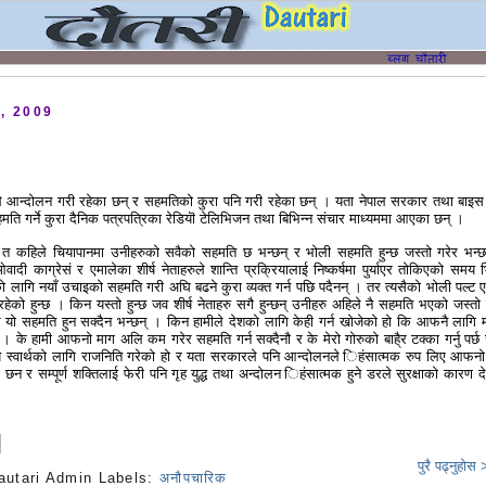
, 2009
े आन्दोलन गरी रहेका छन् र सहमतिको कुरा पनि गरी रहेका छन् । यता नेपाल सरकार तथा बाइ
ति गर्ने कुरा दैनिक पत्रपत्रिका रेडियॊ टेलिभिजन तथा बिभिन्न संचार माध्यममा आएका छन् ।
त कहिले चियापानमा उनीहरुको सवैको सहमति छ भन्छन् र भोली सहमति हुन्छ जस्तो गरेर भन्छ
दी काग्रेसं र एमालेका शीर्ष नेताहरुले शान्ति प्रकि्रयालाई निष्कर्षमा पुर्याएर तोकिएको समय भि
नको लागि नयाँ उचाइको सहमति गरी अघि बढने कुरा व्यक्त गर्न पछि पदैनन् । तर त्यसैको भोली पल्ट 
हेको हुन्छ । किन यस्तो हुन्छ जव शीर्ष नेताहरु सगै हुन्छन् उनीहरु अहिले नै सहमति भएको जस्तो 
साथै यो सहमति हुन सक्दैन भन्छन् । किन हामीले देशको लागि केही गर्न खोजेको हो कि आफनै लागि म
 । के हामी आफनो माग अलि कम गरेर सहमति गर्न सक्दैनौ र के मेरो गोरुको बाहै्र टक्का गर्नु पर्छ 
स्वार्थको लागि राजनिति गरेको हो र यता सरकारले पनि आन्दोलनले िहंसात्मक रुप लिए आफनो 
न र सम्पूर्ण शक्तिलाई फेरी पनि गृह युद्ध तथा अन्दोलन िहंसात्मक हुने डरले सुरक्षाको कारण द
पुरै पढ्नुहोस
autari Admin
Labels:
अनौपचारिक