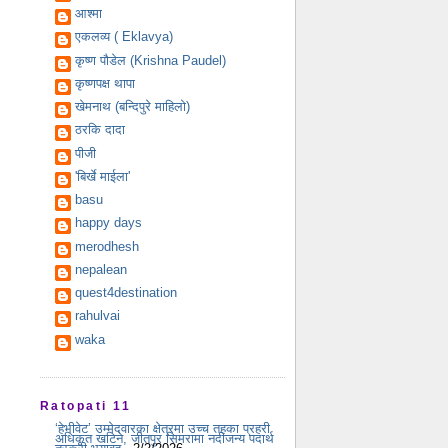
आश्मा
एकलव्य ( Eklavya)
कृष्ण पौडेल (Krishna Paudel)
कृष्णपक्ष थापा
खेमनाथ (बन्दिपुरे माहिलो)
ठरकि दादा
पीजी
'बिर्खे माईला'
basu
happy days
merodhesh
nepalean
quest4destination
rahulvai
waka
Ratopati 11
‘हेभीवेट’ उम्मेदवारका क्षेत्रमा उच्च तहका प्रहरी
अधिकृत खटिने, जीतपुर सिमरामा नदीजन्य पदार्थ