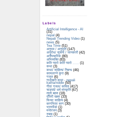
Labels
Artificial Intelligence - AI
(31)
nepal
(4)
Nepali Trending Video
(1)
news
(5)
Tea Time
(51)
अनुभव / अनुभूति
(147)
अनुरोध/ सूचना / जानकारी
(42)
अनौपचारिक
(80)
अभिव्यक्ति
(83)
कति प्यारो कति प्यारो ......
(1)
कथा
(3)
कथा/ साहित्य/ निबन्ध
(46)
कामलाग्ने कुरा
(9)
गजल
(6)
गाउँखाने कथा - nepali
katha/riddle
(50)
गीत/ गजल/ कविता
(417)
चाडपर्व/ धर्म-संस्कृति
(67)
तातो बहस
(18)
दौँतरी खबर
(33)
फिचर साहित्य
(4)
ब्लगभित्र ब्लग
(30)
भ्रमपीडा
(1)
मनोरंजन
(3)
रुबाइ
(1)