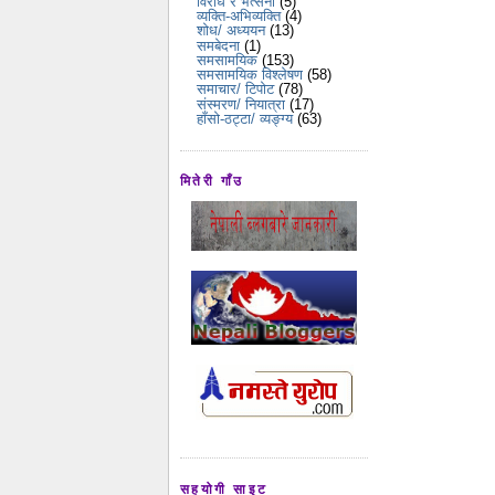
विरोध र भर्त्सना
(5)
व्यक्ति-अभिव्यक्ति
(4)
शोध/ अध्ययन
(13)
समबेदना
(1)
समसामयिक
(153)
समसामयिक विश्लेषण
(58)
समाचार/ टिपोट
(78)
संस्मरण/ नियात्रा
(17)
हाँसो-ठट्टा/ व्यङ्ग्य
(63)
मितेरी गाँउ
सहयोगी साइट