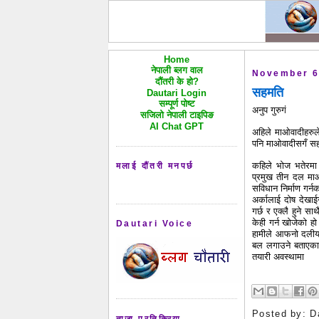
Home
नेपाली ब्लग वाल
November 6
दौंतरी के हो?
सहमति
Dautari Login
सम्पूर्ण पोष्ट
अनुप गुरुगं
सजिलो नेपाली टाइपिङ
AI Chat GPT
अहिले माओवादीहरुल
पनि माओवादीसगँ सहम
कहिले भोज भतेरमा 
मलाई दौंतरी मनपर्छ
प्रमुख तीन दल माओवा
सविधान निर्माण गर्
अर्कालाई दोष देखाईर
गर्छ र एक्लै हुने 
केही गर्न खोजेको हो
Dautari Voice
हामीले आफनो दलीय 
बल लगाउने बताएका छ
तयारी अवस्थामा
Posted by:
D
ताजा प्रतिक्रिया