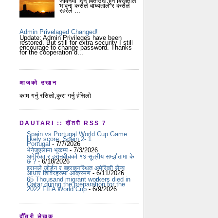
जीवनमा दिन बिताउदा हुने बिरक्तीला
भावना कसैले बाध्यताले र कसैले
रहरैले ...
Admin Privelaged Changed!
Update: Admin Privileges have been
restored. But still for extra security I still
encourage to change password. Thanks
for the cooperation d...
आजको उखान
काम गर्नु रसिलो,कुरा गर्नु हंसिलो
DAUTARI :: दौंतरी RSS 7
Spain vs Portugal World Cup Game
likely score: Spain 2- 1
Portugal
- 7/7/2026
भेनेजुएलामा भूकम्प
- 7/3/2026
अमेरिका र इरानबीचको १४-सूत्रीय सम्झौतामा के
छ ?
- 6/18/2026
इरानले जोर्डन र बहराइनस्थित अमेरिकी सैन्य
आधार शिविरहरूमा आक्रमण
- 6/11/2026
65 Thousand migrant workers died in
Qatar during the preparation for the
2022 FIFA World Cup
- 6/9/2026
दौँतरी लेखक