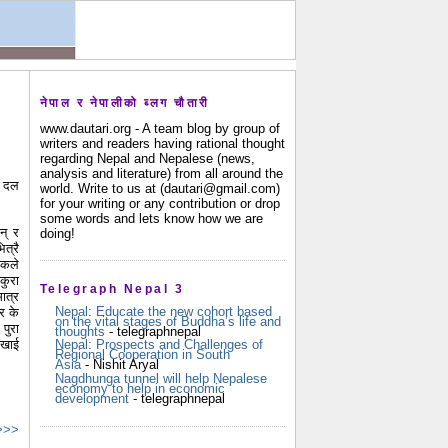
नेपाल र नेपालीको ब्लग चौतारी
www.dautari.org - A team blog by group of
writers and readers having rational thought
regarding Nepal and Nepalese (news,
analysis and literature) from all around the
स दल
world. Write to us at (dautari@gmail.com)
for your writing or any contribution or drop
some words and lets know how we are
न् र
doing!
त्रै
एकले
कुरा
Telegraph Nepal 3
ात्र
Nepal: Educate the new cohort based
र के
on the vital stages of Buddha’s life and
पुरा
thoughts
- telegraphnepal
ेखाई
Nepal: Prospects and Challenges of
Regional Cooperation in South
Asia
- Nishit Aryal
Nagdhunga tunnel will help Nepalese
economy to help in economic
development
- telegraphnepal
 >>>