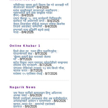
भूमिहीनका नाममा झूटो विवरण पेश गरे कारबाही गर्ने
सरकारको चेतावनी
- 8/4/2026
मधेस सम्झौताबारे सरकारको स्पष्टीकरण :
गृहमन्त्रीले कुनै ठोस सम्झौता गरेका
छैनन्
- 8/4/2026
राष्ट्र बैंकका १८ जना कार्यकारी निर्देशकसँग
छलफल गर्दै अर्थमन्त्री वाग्ले
- 8/4/2026
नेपाल लिकर्सका सीईओ तुलाधर एसिया बिजनेस
लिडर्स अवार्डबाट सम्मानित
- 8/4/2026
इन्धनको मूल्य वृद्धिसँगै बढ्यो हवाई
भाडा
- 8/4/2026
Online Khabar 1
ढिलो होला तर, गलत हुँदैन नआत्तिनुहोस् :
प्रधानमन्त्री शाह
- 8/7/2026
‘खेतमा हुनुपर्ने बेला भारतको जेलमा
परें’
- 8/7/2026
ब्रोड पिकमा ज्यान गुमाएका पर्वतारोहीको सम्झनामा
ठमेलमा दीप प्रज्वलन
- 8/7/2026
जंगलमा रोकिएको ट्रकमा १३ सय किलो गाँजा,
चालक फरार
- 8/7/2026
मधेशमा ९५ प्रतिशत रोपाइँ
- 8/7/2026
Nagarik News
जय नेपाल पार्टीको बटमलाइन हिन्दु अधिराज्य:
अध्यक्ष जबरा
- 8/6/2026
विदेशी उपाधिको समकक्षता सेवा अब यूजीसीमार्फत,
अनलाइनबाटै आवेदन र प्रमाणपत्र
- 8/6/2026
खनाल–यादव भेट : वामपन्थी एकताबारे
छलफल
- 8/6/2026