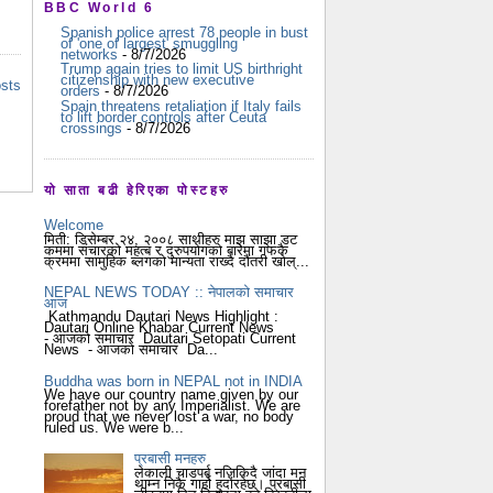
BBC World 6
Spanish police arrest 78 people in bust
of 'one of largest' smuggling
networks
- 8/7/2026
Trump again tries to limit US birthright
citizenship with new executive
osts
orders
- 8/7/2026
Spain threatens retaliation if Italy fails
to lift border controls after Ceuta
crossings
- 8/7/2026
यो साता बढी हेरिएका पोस्टहरु
Welcome
मिती: डिसेम्बर २४, २००८ साथीहरु माझ साझा डट
कममा संचारको महत्ब र दुरुपयोगको बारेमा गफकै
क्रममा सामुहिक ब्लगको मान्यता राख्दै दौंतरी खोल्...
NEPAL NEWS TODAY :: नेपालको समाचार
आज
Kathmandu Dautari News Highlight :
Dautari Online Khabar Current News
- आजको समाचार Dautari Setopati Current
News - आजको समाचार Da...
Buddha was born in NEPAL not in INDIA
We have our country name given by our
forefather not by any Imperialist. We are
proud that we never lost a war, no body
ruled us. We were b...
प्रबासी मनहरु
लेकाली चाडपर्ब नजिकिदै जांदा मन
थाम्न निकै गार्हो हुदोंरहेछ। प्रबासी