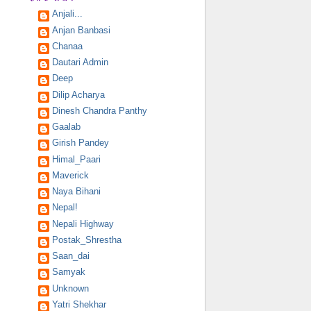
Anjali...
Anjan Banbasi
Chanaa
Dautari Admin
Deep
Dilip Acharya
Dinesh Chandra Panthy
Gaalab
Girish Pandey
Himal_Paari
Maverick
Naya Bihani
Nepal!
Nepali Highway
Postak_Shrestha
Saan_dai
Samyak
Unknown
Yatri Shekhar