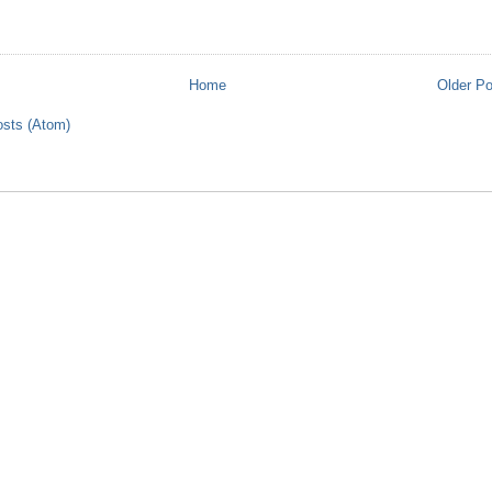
s
Home
Older P
sts (Atom)