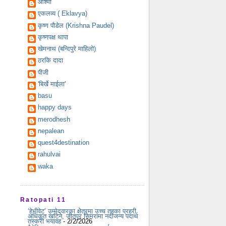
आश्मा
एकलव्य ( Eklavya)
कृष्ण पौडेल (Krishna Paudel)
कृष्णपक्ष थापा
खेमनाथ (बन्दिपुरे माहिलो)
ठरकि दादा
पीजी
'बिर्खे माईला'
basu
happy days
merodhesh
nepalean
quest4destination
rahulvai
waka
Ratopati 11
‘हेभीवेट’ उम्मेदवारका क्षेत्रमा उच्च तहका प्रहरी
अधिकृत खटिने, जीतपुर सिमरामा नदीजन्य पदार्थ
तस्करी भयावह
- 2/2/2026