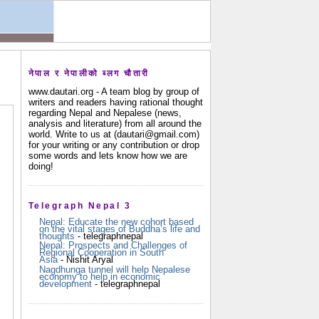
नेपाल र नेपालीको ब्लग चौतारी
www.dautari.org - A team blog by group of
writers and readers having rational thought
regarding Nepal and Nepalese (news,
analysis and literature) from all around the
world. Write to us at (dautari@gmail.com)
for your writing or any contribution or drop
some words and lets know how we are
doing!
Telegraph Nepal 3
Nepal: Educate the new cohort based
on the vital stages of Buddha’s life and
thoughts
- telegraphnepal
Nepal: Prospects and Challenges of
Regional Cooperation in South
Asia
- Nishit Aryal
Nagdhunga tunnel will help Nepalese
economy to help in economic
development
- telegraphnepal