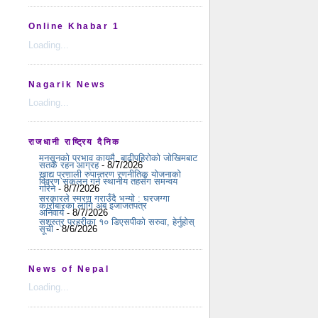
Online Khabar 1
Loading...
Nagarik News
Loading...
राजधानी राष्ट्रिय दैनिक
मनसुनको प्रभाव कायमै, बाढीपहिरोको जोखिमबाट
सतर्क रहन आग्रह
- 8/7/2026
खाद्य प्रणाली रुपान्तरण रणनीतिक योजनाको
विवरण संकलन गर्न स्थानीय तहसँग समन्वय
गरिने
- 8/7/2026
सरकारले स्मरण गराउँदै भन्यो : घरजग्गा
कारोबारका लागि अब इजाजतपत्र
अनिवार्य
- 8/7/2026
सशस्त्र प्रहरीका १० डिएसपीको सरुवा, हेर्नुहोस्
सूची
- 8/6/2026
News of Nepal
Loading...