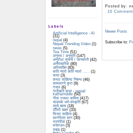
Posted by:
n
10 Commen
Labels
Newer Posts
Artificial Intelligence - AI
(31)
nepal
(4)
Subscribe to:
Po
Nepali Trending Video
(1)
news
(5)
Tea Time
(51)
अनुभव / अनुभूति
(147)
अनुरोध/ सूचना / जानकारी
(42)
अनौपचारिक
(80)
अभिव्यक्ति
(83)
कति प्यारो कति प्यारो ......
(1)
कथा
(3)
कथा/ साहित्य/ निबन्ध
(46)
कामलाग्ने कुरा
(9)
गजल
(6)
गाउँखाने कथा - nepali
katha/riddle
(50)
गीत/ गजल/ कविता
(417)
चाडपर्व/ धर्म-संस्कृति
(67)
तातो बहस
(18)
दौँतरी खबर
(33)
फिचर साहित्य
(4)
ब्लगभित्र ब्लग
(30)
भ्रमपीडा
(1)
मनोरंजन
(3)
रुबाइ
(1)