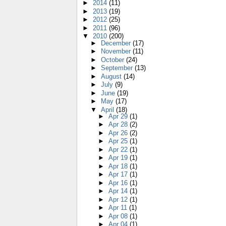
►
2014
(11)
►
2013
(19)
►
2012
(25)
►
2011
(96)
▼
2010
(200)
►
December
(17)
►
November
(11)
►
October
(24)
►
September
(13)
►
August
(14)
►
July
(9)
►
June
(19)
►
May
(17)
▼
April
(18)
►
Apr 29
(1)
►
Apr 28
(2)
►
Apr 26
(2)
►
Apr 25
(1)
►
Apr 22
(1)
►
Apr 19
(1)
►
Apr 18
(1)
►
Apr 17
(1)
►
Apr 16
(1)
►
Apr 14
(1)
►
Apr 12
(1)
►
Apr 11
(1)
►
Apr 08
(1)
►
Apr 04
(1)