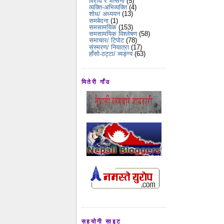
विरोध र भर्त्सना
(5)
व्यक्ति-अभिव्यक्ति
(4)
शोध/ अध्ययन
(13)
समबेदना
(1)
समसामयिक
(153)
समसामयिक विश्लेषण
(58)
समाचार/ टिपोट
(78)
संस्मरण/ नियात्रा
(17)
हाँसो-ठट्टा/ व्यङ्ग्य
(63)
मितेरी गाँउ
सहयोगी साइट