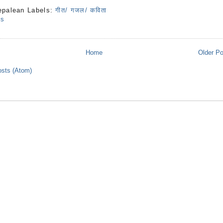
epalean
Labels:
गीत/ गजल/ कविता
ts
Home
Older P
sts (Atom)