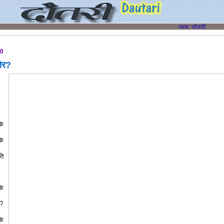
10
भोर?
े
के
ति
के
र?
े