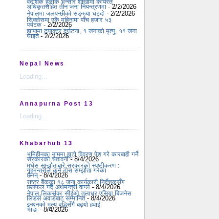
वैदेशिक हुलाक भन्सार शाखामा कार्यरत
अधिकृतसहित तीन जना नियन्त्रणमा
- 2/2/2026
नेपालमा जलपन्छीको सङ्ख्या घट्दो
- 2/2/2026
सिक्लेसमा एकै महिनामा पाँच हजार ५३
पर्यटक
- 2/2/2026
झापामा ट्र्याक्टर दुर्घटना, १ जनाको मृत्यु, ११ जना
घाइते
- 2/2/2026
Nepal News
Loading...
Annapurna Post 13
Loading...
Khabarhub 13
भूमिहीनका नाममा झूटो विवरण पेश गरे कारबाही गर्ने
सरकारको चेतावनी
- 8/4/2026
मधेस सम्झौताबारे सरकारको स्पष्टीकरण :
गृहमन्त्रीले कुनै ठोस सम्झौता गरेका
छैनन्
- 8/4/2026
राष्ट्र बैंकका १८ जना कार्यकारी निर्देशकसँग
छलफल गर्दै अर्थमन्त्री वाग्ले
- 8/4/2026
नेपाल लिकर्सका सीईओ तुलाधर एसिया बिजनेस
लिडर्स अवार्डबाट सम्मानित
- 8/4/2026
इन्धनको मूल्य वृद्धिसँगै बढ्यो हवाई
भाडा
- 8/4/2026