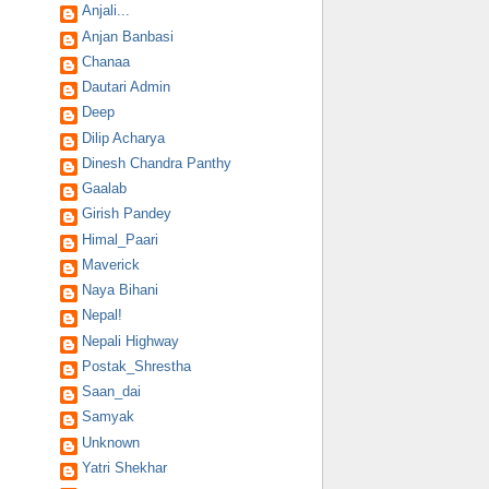
Anjali...
Anjan Banbasi
Chanaa
Dautari Admin
Deep
Dilip Acharya
Dinesh Chandra Panthy
Gaalab
Girish Pandey
Himal_Paari
Maverick
Naya Bihani
Nepal!
Nepali Highway
Postak_Shrestha
Saan_dai
Samyak
Unknown
Yatri Shekhar