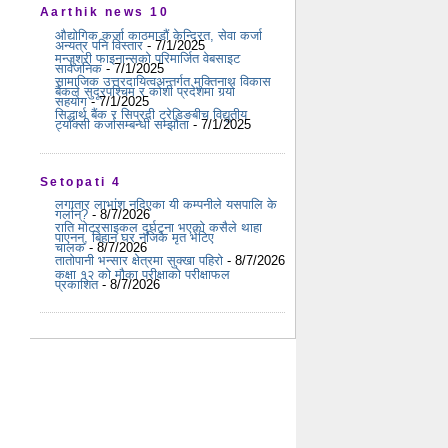
Aarthik news 10
औद्योगिक कर्जा काठमाडौं केन्द्रित, सेवा कर्जा
अन्यत्र पनि विस्तार
- 7/1/2025
मन्जुश्री फाइनान्सको परिमार्जित वेबसाइट
सार्वजनिक
- 7/1/2025
सामाजिक उत्तरदायित्वअन्तर्गत मुक्तिनाथ विकास
बैंकले सुदूरपश्चिम र कोशी प्रदेशमा गर्‍यो
सहयोग
- 7/1/2025
सिद्धार्थ बैंक र सिप्रदी ट्रेडिङबीच विद्युतीय
ट्याक्सी कर्जासम्बन्धी सम्झौता
- 7/1/2025
Setopati 4
लगातार लाभांश नदिएका यी कम्पनीले यसपालि के
गर्लान्?
- 8/7/2026
राति मोटरसाइकल दुर्घटना भएको कसैले थाहा
पाएनन्, बिहान घर नजिकै मृत भेटिए
चालक
- 8/7/2026
तातोपानी भन्सार क्षेत्रमा सुक्खा पहिरो
- 8/7/2026
कक्षा १२ को मौका परीक्षाको परीक्षाफल
प्रकाशित
- 8/7/2026