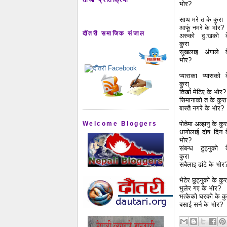
भोर?
साथ मरे त के कुरा
आफूं नमरे के भोर?
दौंतरी समाजिक संजाल
अरुको दु:खको 
कुरा
सुखलाइ अंगाले 
भोर?
प्याराका प्यासको 
कुरा्
तिर्खा मेटिए के भोर?
सिमानाको त के कुरा
बास्तै नगरे के भोर?
Welcome Bloggers
पोतेमा अल्झनु के कुर
धागोलाई दोष दिन 
भोर?
संबन्ध टुट्नुको 
कुरा
सबैलाइ ढांटे के भोर
भेटेर छुट्नुको के कुर
भुलेर गए के भोर?
भत्केको घरको के कु
बसाई सर्न के भोर?