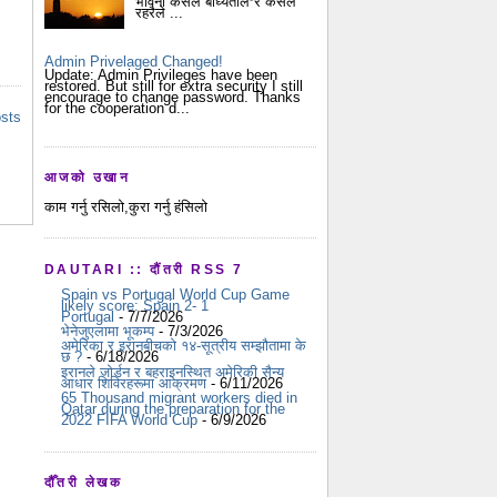
भावना कसैले बाध्यताले र कसैले
रहरैले ...
Admin Privelaged Changed!
Update: Admin Privileges have been
restored. But still for extra security I still
encourage to change password. Thanks
for the cooperation d...
osts
आजको उखान
काम गर्नु रसिलो,कुरा गर्नु हंसिलो
DAUTARI :: दौंतरी RSS 7
Spain vs Portugal World Cup Game
likely score: Spain 2- 1
Portugal
- 7/7/2026
भेनेजुएलामा भूकम्प
- 7/3/2026
अमेरिका र इरानबीचको १४-सूत्रीय सम्झौतामा के
छ ?
- 6/18/2026
इरानले जोर्डन र बहराइनस्थित अमेरिकी सैन्य
आधार शिविरहरूमा आक्रमण
- 6/11/2026
65 Thousand migrant workers died in
Qatar during the preparation for the
2022 FIFA World Cup
- 6/9/2026
दौँतरी लेखक