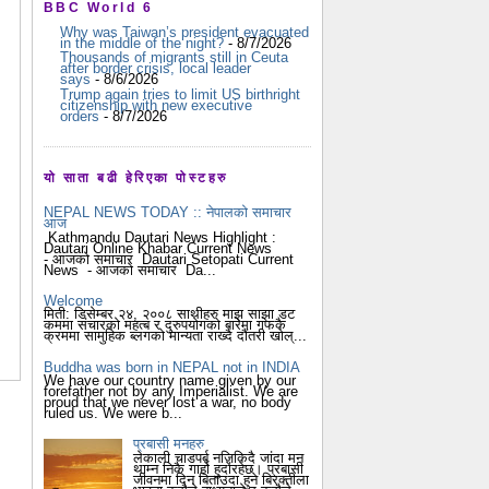
BBC World 6
Why was Taiwan’s president evacuated
in the middle of the night?
- 8/7/2026
Thousands of migrants still in Ceuta
after border crisis, local leader
says
- 8/6/2026
Trump again tries to limit US birthright
citizenship with new executive
orders
- 8/7/2026
यो साता बढी हेरिएका पोस्टहरु
NEPAL NEWS TODAY :: नेपालको समाचार
आज
Kathmandu Dautari News Highlight :
Dautari Online Khabar Current News
- आजको समाचार Dautari Setopati Current
News - आजको समाचार Da...
Welcome
मिती: डिसेम्बर २४, २००८ साथीहरु माझ साझा डट
कममा संचारको महत्ब र दुरुपयोगको बारेमा गफकै
क्रममा सामुहिक ब्लगको मान्यता राख्दै दौंतरी खोल्...
Buddha was born in NEPAL not in INDIA
We have our country name given by our
forefather not by any Imperialist. We are
proud that we never lost a war, no body
ruled us. We were b...
प्रबासी मनहरु
लेकाली चाडपर्ब नजिकिदै जांदा मन
थाम्न निकै गार्हो हुदोंरहेछ। प्रबासी
जीवनमा दिन बिताउदा हुने बिरक्तीला