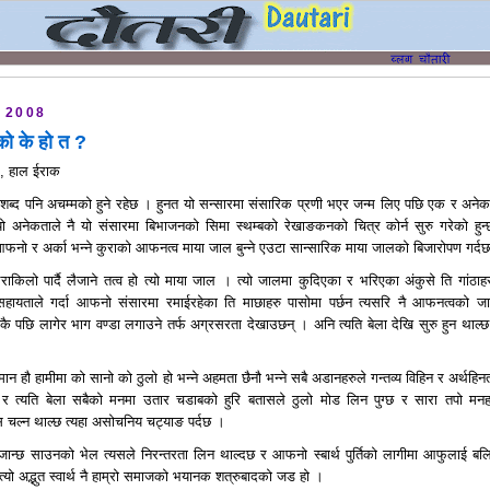
 2008
को के हो त ?
्ग, हाल ईराक
 शब्द पनि अचम्मको हुने रहेछ । हुनत यो सन्सारमा संसारिक प्रणी भएर जन्म लिए पछि एक र अनेक
्यो अनेकताले नै यो संसारमा बिभाजनको सिमा स्थम्बको रेखाङकनको चित्र कोर्न सुरु गरेको हुन
 आफनो र अर्का भन्ने कुराको आफनत्व माया जाल बुन्ने एउटा सान्सारिक माया जालको बिजारोपण गर्द
िलो पार्दै लैजाने तत्व हो त्यो माया जाल । त्यो जालमा कुदिएका र भरिएका अंकुसे ति गांठाह
हायताले गर्दा आफनो संसारमा रमाईरहेका ति माछाहरु पासोमा पर्छन त्यसरि नै आफनत्वको ज
ै पछि लागेर भाग वण्डा लगाउने तर्फ अग्रसरता देखाउछन् । अनि त्यति बेला देखि सुरु हुन थाल्छ 
न हौ हामीमा को सानो को ठुलो हो भन्ने अहमता छैनौ भन्ने सबै अडानहरुले गन्तव्य विहिन र अर्थहिन
छ र त्यति बेला सबैको मनमा उतार चडाबको हुरि बतासले ठुलो मोड लिन पुग्छ र सारा तपो मनह
ास चल्न थाल्छ त्यहा असोचनिय चट्याङ पर्दछ ।
न जान्छ साउनको भेल त्यसले निरन्तरता लिन थाल्दछ र आफनो स्बार्थ पुर्तिको लागीमा आफुलाई बल
त्यो अद्भुत स्वार्थ नै हाम्रो समाजको भयानक शत्रुबादको जड हो ।