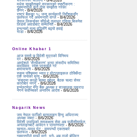
सरकारको चेतावनी
- 8/4/2026
मधेस सम्झौताबारे सरकारको स्पष्टीकरण :
गृहमन्त्रीले कुनै ठोस सम्झौता गरेका
छैनन्
- 8/4/2026
राष्ट्र बैंकका १८ जना कार्यकारी निर्देशकसँग
छलफल गर्दै अर्थमन्त्री वाग्ले
- 8/4/2026
नेपाल लिकर्सका सीईओ तुलाधर एसिया बिजनेस
लिडर्स अवार्डबाट सम्मानित
- 8/4/2026
इन्धनको मूल्य वृद्धिसँगै बढ्यो हवाई
भाडा
- 8/4/2026
Online Khabar 1
आज यस्तो छ विदेशी मुद्राको विनिमय
दर
- 8/6/2026
अमरेशले ‘सैन्यीकरण’ भन्दा संसदीय समितिमा
वादविवाद, रमेश प्रसाईंले गरे
क्षमायाचना
- 8/6/2026
रुकुम पश्चिममा भ्यान र मोटरसाइकल ठोक्किँदा
एक जनाको मृत्यु
- 8/6/2026
‘संसद्‍मा कालो चस्मा खोल्नू, बैठक चल्दा सेयर
कारोबार नगर्नू’
- 8/6/2026
इन्भेस्टमेन्ट मेगा बैंक अध्यक्ष र सञ्चालक पक्राउ
नगर्न सर्वोच्चको अन्तरिम आदेश
- 8/6/2026
Nagarik News
जय नेपाल पार्टीको बटमलाइन हिन्दु अधिराज्य:
अध्यक्ष जबरा
- 8/6/2026
विदेशी उपाधिको समकक्षता सेवा अब यूजीसीमार्फत,
अनलाइनबाटै आवेदन र प्रमाणपत्र
- 8/6/2026
खनाल–यादव भेट : वामपन्थी एकताबारे
छलफल
- 8/6/2026
गृहमन्त्रीले माफी मागे, भने- अब ठाडो बोल्दिन,