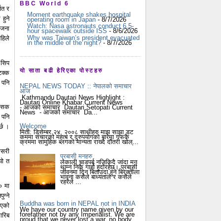
BBC World 6
ित र
Moment earthquake shakes hospital
हुने
operating room in Japan
- 8/7/2026
Watch: Nasa astronauts conduct 6.5-
ृजना
hour spacewalk outside ISS
- 8/6/2026
Why was Taiwan’s president evacuated
हिले
in the middle of the night?
- 8/7/2026
 सिप
यो साता बढी हेरिएका पोस्टहरु
टक्क
 पनि
NEPAL NEWS TODAY :: नेपालको समाचार
आज
Kathmandu Dautari News Highlight :
Dautari Online Khabar Current News
शासक
- आजको समाचार Dautari Setopati Current
News - आजको समाचार Da...
 पनि
Welcome
र्छ ।
मिती: डिसेम्बर २४, २००८ साथीहरु माझ साझा डट
कममा संचारको महत्ब र दुरुपयोगको बारेमा गफकै
क्रममा सामुहिक ब्लगको मान्यता राख्दै दौंतरी खोल्...
 कसरी
प्रबासी मनहरु
यो त
लेकाली चाडपर्ब नजिकिदै जांदा मन
थाम्न निकै गार्हो हुदोंरहेछ। प्रबासी
जीवनमा दिन बिताउदा हुने बिरक्तीला
भावना कसैले बाध्यताले र कसैले
रहरैले ...
० मा
ग्ने
Buddha was born in NEPAL not in INDIA
भएको
We have our country name given by our
forefather not by any Imperialist. We are
गरिब
proud that we never lost a war, no body