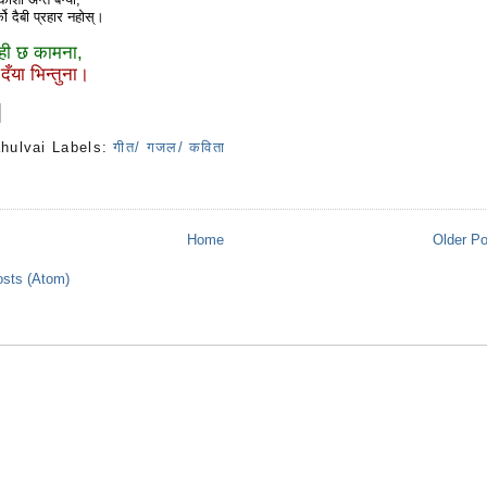
्को दैबी प्रहार नहोस्।
ही छ कामना,
दँया भिन्तुना।
ahulvai
Labels:
गीत/ गजल/ कविता
s
Home
Older P
sts (Atom)