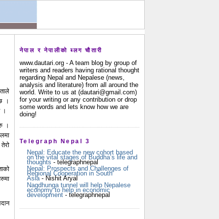
नेपाल र नेपालीको ब्लग चौतारी
www.dautari.org - A team blog by group of
writers and readers having rational thought
regarding Nepal and Nepalese (news,
analysis and literature) from all around the
ताले
world. Write to us at (dautari@gmail.com)
for your writing or any contribution or drop
्छ ।
some words and lets know how we are
छ ।
doing!
रु ।
ालमा
Telegraph Nepal 3
तेरो
Nepal: Educate the new cohort based
on the vital stages of Buddha’s life and
thoughts
- telegraphnepal
Nepal: Prospects and Challenges of
ताको
Regional Cooperation in South
Asia
- Nishit Aryal
रुमा
Nagdhunga tunnel will help Nepalese
economy to help in economic
development
- telegraphnepal
िदान