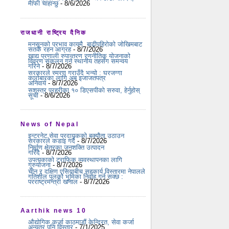
माफी चाहान्छु
- 8/6/2026
राजधानी राष्ट्रिय दैनिक
मनसुनको प्रभाव कायमै, बाढीपहिरोको जोखिमबाट
सतर्क रहन आग्रह
- 8/7/2026
खाद्य प्रणाली रुपान्तरण रणनीतिक योजनाको
विवरण संकलन गर्न स्थानीय तहसँग समन्वय
गरिने
- 8/7/2026
सरकारले स्मरण गराउँदै भन्यो : घरजग्गा
कारोबारका लागि अब इजाजतपत्र
अनिवार्य
- 8/7/2026
सशस्त्र प्रहरीका १० डिएसपीको सरुवा, हेर्नुहोस्
सूची
- 8/6/2026
News of Nepal
इन्टरनेट सेवा प्रदायकको बक्यौता उठाउन
सरकारले कडाइ गर्दै
- 8/7/2026
निर्माण क्षेत्रका जनशक्ति उत्पादन
गरिँदै
- 8/7/2026
उपत्यकाको ट्राफिक व्यवस्थापनका लागि
गुरुयोजना
- 8/7/2026
चीन र दक्षिण एसियाबीच सहकार्य विस्तारमा नेपालले
गतिशील पुलको भूमिका निर्वाह गर्न सक्छ :
परराष्ट्रमन्त्री खनाल
- 8/7/2026
Aarthik news 10
औद्योगिक कर्जा काठमाडौं केन्द्रित, सेवा कर्जा
अन्यत्र पनि विस्तार
- 7/1/2025