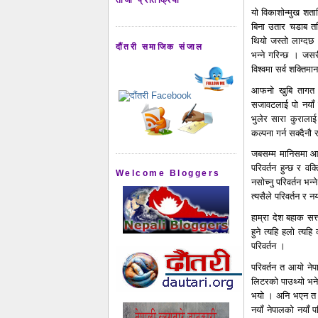
यो विकाशोन्मुख शता
बिना उतार चडाब तर
थियो जस्तो लाग्दछ 
दौंतरी समाजिक संजाल
भन्ने गरिन्छ । जसर
विश्वमा सर्व शक्तिम
आफनो खुबि तागत र
सजावटलाई पो नयाँ 
भुलेर सारा कुरालाई
कल्पना गर्न सक्दैनौ र
जबसम्म मानिसमा आफन
परिवर्तन हुन्छ र व
Welcome Bloggers
नसोच्नु परिवर्तन भन्
त्यसैले परिवर्तन र
हाम्रा देश बहाक सत्
हुने त्यहि हलो त्य
परिवर्तन ।
परिवर्तन त आयो ने
लिटरको पाउथ्यो भने
भयो । अनि भएन त न
नयाँ नेपालको नयाँ प