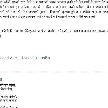
ाले कहिले सुखको सास लिने त यो प्रश्नको जवाफ जनताले बुझने गरि दिन परयो ति हाम्रा देश 
रिवर्तन भनेको हुने खानेलाई मात्र हो । गरिब जनताले बाच्न पाउने अधिकार छैन । त्यसैले आर
न भयो भने मात्र यो गरिब जनताको मुहारमा परिवर्तनको सुरुवात हुने छ । त्यसैले हाम्रा ती नेताह
रान्तिको ढोकालाई ढक ढक्याउन पुग्यो भने मात्रै नयाँ नेपालको कल्पना हामीले गने सक्छौ ।
मा केही दिन समस्या देखिएकोले यो पोष्ट दौंतरीमा राखिएको छ। आशा छ वाहाले अरु लेखहरु ले
)
autari Admin
Labels:
समसामयिक
s
!!
पनि हार नहोस्,
तिहार होस्,
 खित्का हांसेको,
मासे बहार आओस,
शी अन्तै बग्यो,