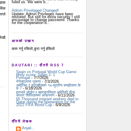
ruled us. We were b...
बहाक
्थिक
Admin Privelaged Changed!
Update: Admin Privileges have been
रुले
restored. But still for extra security I still
encourage to change password. Thanks
for the cooperation d...
ख्दै
आजको उखान
काम गर्नु रसिलो,कुरा गर्नु हंसिलो
DAUTARI :: दौंतरी RSS 7
Spain vs Portugal World Cup Game
likely score: Spain 2- 1
Portugal
- 7/7/2026
भेनेजुएलामा भूकम्प
- 7/3/2026
अमेरिका र इरानबीचको १४-सूत्रीय सम्झौतामा के
छ ?
- 6/18/2026
इरानले जोर्डन र बहराइनस्थित अमेरिकी सैन्य
आधार शिविरहरूमा आक्रमण
- 6/11/2026
65 Thousand migrant workers died in
Qatar during the preparation for the
2022 FIFA World Cup
- 6/9/2026
दौँतरी लेखक
Anjali...