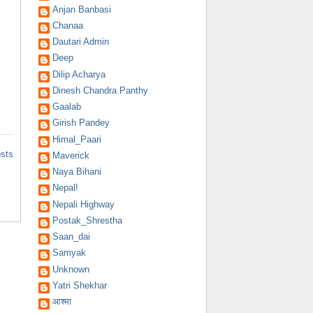
Anjan Banbasi
Chanaa
Dautari Admin
Deep
Dilip Acharya
Dinesh Chandra Panthy
Gaalab
Girish Pandey
Himal_Paari
osts
Maverick
Naya Bihani
Nepal!
Nepali Highway
Postak_Shrestha
Saan_dai
Samyak
Unknown
Yatri Shekhar
आश्मा