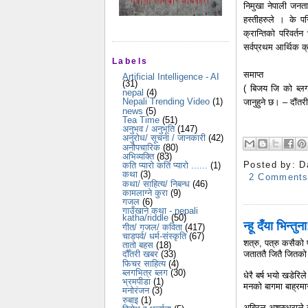
निमुखा नेपाली जनत
हस्तीहरुले । के प
क्रान्तिको परिवर्त
सर्वप्रथम आर्थिक क्
Labels
समाप्त
Artificial Intelligence - AI
(31)
( बिजय जि को ब्लग
nepal
(4)
Nepali Trending Video
(1)
जानुहुने छ। – दौंतरी
news
(5)
Tea Time
(51)
अनुभव / अनुभूति
(147)
अनुरोध/ सूचना / जानकारी
(42)
अनौपचारिक
(80)
अभिव्यक्ति
(83)
Posted by:
D
कति प्यारो कति प्यारो ......
(1)
कथा
(3)
2 Comment
कथा/ साहित्य/ निबन्ध
(46)
कामलाग्ने कुरा
(9)
गजल
(6)
गाउँखाने कथा - nepali
katha/riddle
(50)
न्हू दँया भिन्तुना
गीत/ गजल/ कविता
(417)
चाडपर्व/ धर्म-संस्कृति
(67)
शत्रु, पत्रु कसैको 
तातो बहस
(18)
जताततै जितै जितको 
दौँतरी खबर
(33)
फिचर साहित्य
(4)
ब्लगभित्र ब्लग
(30)
धेरै बर्ष भयो खडेरिले
भ्रमपीडा
(1)
मनको बागमा बाह्र
मनोरंजन
(3)
रुबाइ
(1)
अबिरल अश्रुधराले को