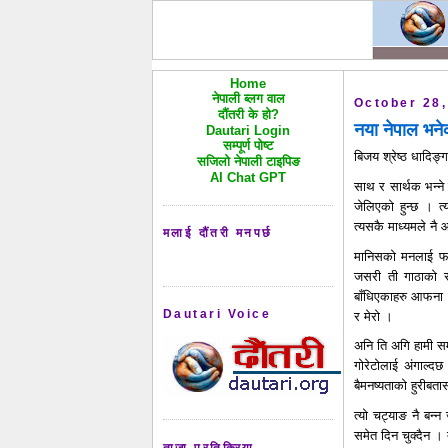
Home
नेपाली ब्लग वाल
October 28,
दौंतरी के हो?
नया नेपाल भने
Dautari Login
सम्पूर्ण पोष्ट
बिजय श्रेष्ठ धादिङ
सजिलो नेपाली टाइपिङ
AI Chat GPT
साथ र सार्थक भन्ने
जेलिएको हुन्छ । त
त्यसकै माध्यमले नै
मलाई दौंतरी मनपर्छ
मानिसको मनलाई फराक
जसरी ती गाठाको स
बाँधिएकाहरु आफना क
Dautari Voice
र मेरो ।
अनि ति अगि हामी समा
गोरेटोलाई अंगाल्द
बैमनष्यताको हुरीबत
त्यो चट्याङ नै बन्
समेत दिन चुक्दैन । 
ताजा प्रतिक्रिया