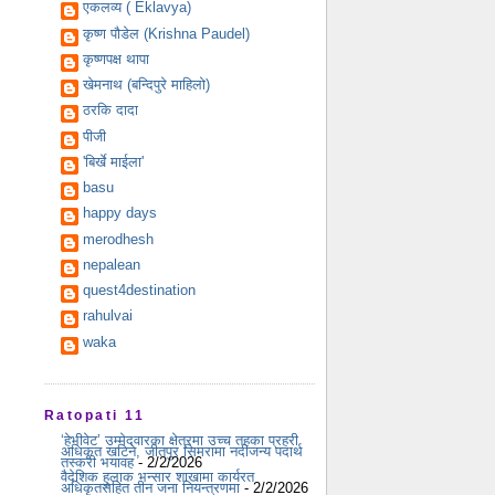
एकलव्य ( Eklavya)
कृष्ण पौडेल (Krishna Paudel)
कृष्णपक्ष थापा
खेमनाथ (बन्दिपुरे माहिलो)
ठरकि दादा
पीजी
'बिर्खे माईला'
basu
happy days
merodhesh
nepalean
quest4destination
rahulvai
waka
Ratopati 11
‘हेभीवेट’ उम्मेदवारका क्षेत्रमा उच्च तहका प्रहरी
अधिकृत खटिने, जीतपुर सिमरामा नदीजन्य पदार्थ
तस्करी भयावह
- 2/2/2026
वैदेशिक हुलाक भन्सार शाखामा कार्यरत
अधिकृतसहित तीन जना नियन्त्रणमा
- 2/2/2026