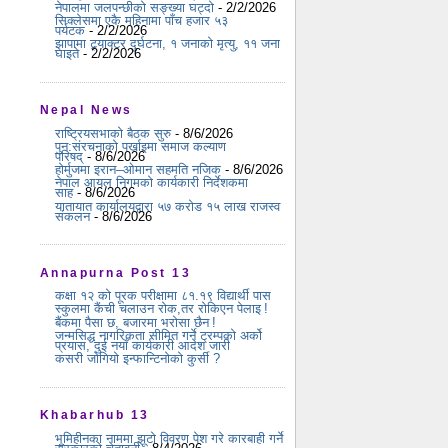
नेपालमा जलपन्छीको सङ्ख्या घट्दो
- 2/2/2026
सिक्लेसमा एकै महिनामा पाँच हजार ५३
पर्यटक
- 2/2/2026
झापामा ट्र्याक्टर दुर्घटना, १ जनाको मृत्यु, ११ जना
घाइते
- 2/2/2026
Nepal News
राष्ट्रियसभाको बैठक सुरु
- 8/6/2026
पुन:संरचनाको पर्खाइमा समाज कल्याण
परिषद्
- 8/6/2026
होर्मुजमा इरान–ओमान सहमति नजिक
- 8/6/2026
नेपाल आयल निगमको कार्यकारी निर्देशकमा
साह
- 8/6/2026
यातायात कार्यालयद्वारा ५७ करोड १५ लाख राजस्व
संकलन
- 8/6/2026
Annapurna Post 13
कक्षा १२ को पूरक परीक्षामा ८१.१९ विद्यार्थी पास
स्कुलमा कैंची चलाउन रोक,तर रोकिएन पेलाइ !
बैंकमा पैसा छ, बजारमा भरोसा छैन !
जन्मसिद्ध नागरिकता सीमित गर्ने ट्रम्पको अर्को
प्रयास, दुई नयाँ कार्यकारी आदेश जारी
कसरी जोगियो इन्फान्टिनोको कुर्सी ?
Khabarhub 13
भूमिहीनका नाममा झूटो विवरण पेश गरे कारबाही गर्ने