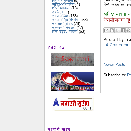
विरोध र भर्त्सना
(5)
व्यक्ति-अभिव्यक्ति
(4)
बिन्ती छ दैब फेरी अर
शोध/ अध्ययन
(13)
समबेदना
(1)
यही छ भावना य
समसामयिक
(153)
नेपालीजनमा न्हू 
समसामयिक विश्लेषण
(58)
समाचार/ टिपोट
(78)
संस्मरण/ नियात्रा
(17)
हाँसो-ठट्टा/ व्यङ्ग्य
(63)
Posted by:
r
4 Comment
मितेरी गाँउ
Newer Posts
Subscribe to:
Po
सहयोगी साइट