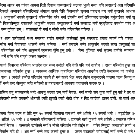
ब्दिमा आएर भए गरेका आफ्ना रिती रिवाज परम्परालाई चटक्क भुल्ने भन्दा पनि त्यसलाई अझ परिमार्ज
िकाले अप्नाउने परिपाटिलाई अंगाल्न सक्ने रिति रिवाजको सृजना गराउन पाए नयाँ कुराको आभास 
। आफुसगँ भएको कुरालाई परिमार्जित गरेर नयाँ ढंगसँग नयाँ तरिकाबाट उपभोग गर्नुलाईको नयाँ स
ी बिकाशोन्मुख देशहरुले आफुसँग भएका वस्तुहरुलाई नयाँ सजावट नयाँ प्रबृतिबाट उपभोग गरेर अ
ान बन्न पुगेका छन् । त्यसलाई पो नयाँ र नौलो भनेर परिभाषित गरिन्छ ।
 आय श्रोतलाई मध्य नजरमा राखेर कसैले कसैलाई कुनै तवरबाट शंकट नपार्ने गरि गरेको
सोच नयाँ बिचारको थालनी भनेर भनिन्छ । नयाँ बनाउने भनेर आफुसँग भएको सारा वस्तुलाई च
 परिमाजित गर्न पनि आफुसगँ प्रसस्त पुंजि हुनु पर्‍यो । बिना पुंजिको नयाँ सृजना हामीले सपनामा
 गर्ने बानि पनि राम्रो जस्तो लाग्दैन ।
ो बिचारमा परिर्बतन आउदैन तब सम्म कसैले पनि केहि पनि गर्न सक्दैन । सत्ता परिबर्तन हुन्छ 
क्तित्वकला परिवर्तन हुन्छ । जबसम्म आर्थिक क्रान्तिमा परिवर्तन आउदैन त्यति बेलासम्म जो कसैले
ने शब्द । त्यसैले हामीले परिवर्तन चाहने हो भने खहरे भेल भएर होईन समुन्द्रको चालमा चल्न सिक्नु प
 नयाँ भन्ने शब्द बोल्नुमा जति सजिलो छ गराउनलाई आकाश पातालको फरक छ ।
तासिन बाबु साहेबहरुले भन्दै आउनु भएका छन् नयाँ नेपाल, नयाँ मान्छे सबै कुरा नयाँ हुनु पर्छ रे तर
हि कोदालो त्यहि उकाली ओराली त्यहि झुपडी त्यही भोटो दौरा र बिट फाटेको ढाका टोपी; खै कहाँ आ
पालमा किन भएन त तेहि नून १० रुपयाँ किलॊमा पाउथ्यो भने अहिले १५ रुपयाँ भयो । मट्टीतेल ३
 अहिले ५५ भयो । ४ जनाको परिवारलाई मासिक ५ हजारले खर्च पुग्थ्यो भने अहिले ८ हजारले पनि नपु
याँ नेपाल । जनताले खोजेको नयाँ र नौलो परिवर्तन यहि होईन त । गरिब निमुखा जनताको लागी 
रिवर्तन यहि हो । अब नयाँ भन्ने शब्द कस्तो हुन्छ त । उतार चडाबको चपेटालाई नयाँ भन्ने हो भने 