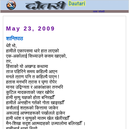
May 23, 2009
शान्तिपाठ
धेरै भो,
हामीले एकापसमा धारे हात लाएको
एक-अर्कालाई सिध्याउने कसम खाएको,
तर,
हिंसाको यो अखण्ड कथामा
ताज पहिरिने समय कहिल्यै आएन
मनले त्राण पनि त कहिल्यै पाएन !
हतास मनभरि त्रास र घृणा रोपेर
मानव उद्विग्नता र आकांक्षाका तनभरि
कुटिल मादकताको जहर खोपेर
हामी मृत्यु यज्ञको होता बनिरह्यौँ
हामीले अन्तहीन गर्तको गोता खाइरह्यौँ
कसैलाई शत्रूको कित्तामा जाकेर
अरूलाई आफ्नाहरूको पर्खालले ढाकेर
हामी ध्वंश र मृत्युको मातम खेल खेलीरह्यौँ
मैन-शिखा सदृश आत्मदाहको उज्यालोमा बलिरह्यौँ ।
हामीलाई थाहा थियो,