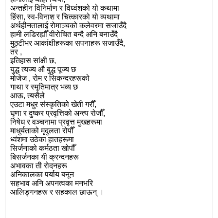
अन्तहीन विनिर्माण र विध्वंशको यो कथामा
हिंसा, स्व-विनाश र चित्कारको यो व्यथामा
अर्थहीनतालाई रोमाञ्चको कलेवरमा सजाउँदै
हामी लडिरह्यौँ वीरोचित बन्दै अनि बनाउँदै
मुठ्टीभर आकांक्षीहरूका सपनाहरू सजाउँदै,
तर ,
इतिहास सांक्षी छ,
युद्ध त्यज्य औ बुद्ध पूज्य छ
मोजेज , रोम र सिकन्दरहरूको
गाथा र स्मृतिमात्र भव्य छ
आऊ, त्यसैले
एउटा मधुर संस्कृतिको खेती गरौँ,
घृणा र दुष्कर प्रवृत्तिको अन्त्य रोजौँ,
निषेध र वञ्चनामा प्रवृत्त मुखहरूमा
माधुर्यताको मृदुलता रोपौँ
ध्वंशमा उठेका हातहरूमा
सिर्जनाको कर्मठता खोपौँ
बिसर्जनका यी क्रन्दनहरू
अभावका ती रोदनहरू
अनिकालका पर्याय बनून
सहभाव अनि अपनत्वका मनभरि
आलिङ्गनहरू र सहकाल छाऊन् ।