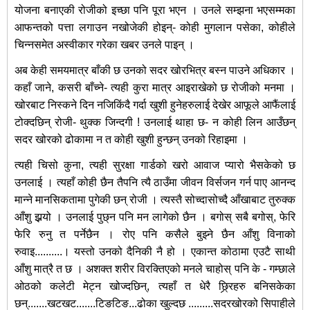
योजना बनाएकी रोजीको इच्छा पनि पूरा भएन । उनले सम्झना भएसम्मका
आफन्तको पत्ता लगाउन नखोजेकी होइन्- कोही मुगलान पसेका, कोहीले
चिन्नसमेत अस्वीकार गरेका खबर उनले पाइन् ।
अब केही समयमात्र बाँकी छ उनको सदर खोरभित्र बस्न पाउने अधिकार ।
कहाँ जाने, कसरी बाँच्ने- त्यही कुरा मात्र आइराखेको छ रोजीको मनमा ।
खोरबाट निस्कने दिन नजिकिंदै गर्दा खुशी हुनेहरुलाई देखेर आफूले आफैंलाई
टोक्दछिन् रोजी- थुक्क जिन्दगी ! उनलाई थाहा छ- न कोही लिन आउँछन्
सदर खोरको ढोकामा न त कोही खुशी हुन्छन् उनको रिहाइमा ।
त्यही चिसो कुना, त्यही सुरक्षा गार्डको खरो आवाज प्यारो भैसकेको छ
उनलाई । त्यहाँ कोही छैन तैपनि त्यै ठाउँमा जीवन विर्सजन गर्न पाए आनन्द
मान्ने मानसिकतामा पुगेकी छन् रोजी । त्यस्तै सोच्दासोच्दै आँखाबाट तुरुक्क
आँशु झर्‍यो । उनलाई पुछ्न पनि मन लागेको छैन । बगोस् सबै बगोस्, फेरि
फेरि रुनु त पर्नेछैन । रोए पनि कसैले बुझ्ने छैन आँशु विनाको
रुवाइ..........। यस्तो उनको दैनिकी नै हो । एकान्त कोठामा एउटै साथी
आँशु मात्रै त छ । अशक्त शरीर विरक्तिएको मनले चाहोस् पनि के - गम्छाले
ओठको कलेटी मेट्न खोज्दछिन्, त्यहाँ त धेरै छ्रि्रहरु बनिसकेका
छन्.......खटखट.......टिङटिङ...ढोका खुल्दछ .........सदरखोरको सिपाहीले