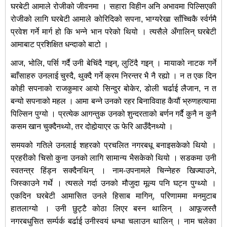
घरबेटी आमाले रोजीको जीवनमा । सहारा विहीन अनि अभावमा पिल्सिएकी
रोजीको लागि घरबेटी आमाले कोरिदिको सपना, भाग्यरेखा साँच्चिकै र्स्वर्गमै
प्रवेश गर्ने मार्ग हो कि भन्ने भान परेको थियो । त्यसैले अँगालिन् घरबेटी
आमाबाट प्रशिक्षित धन्दाको बाटो ।
आज, भोलि, पर्सि गर्दै उनी बेचिंदै गइन्, लुटिंदै गइन् । मायाको नाटक गर्ने
ब्वाँसाहरु उनलाई चुस्दै, थुक्दै गर्ने क्रम निरन्तर भै नै रह्यो । न त एक दिन
कोही सपनाको राजकुमार आयो सिन्दुर बोकेर, डोली चर्ढाई लैजान, न त
बन्यो सपनाको महल । आमा बन्ने उनको रहर बिनाविवाह कैयौं भ्रुणहत्यामा
पिल्सिन पुग्यो । प्रत्येक आगन्तुक उनको शुन्दरताको बर्णन गर्दै कुनै न कुनै
कसम खान चुक्दैनथ्यो, तर दोहोर्‍याएर ऊ फेरि आउँदैनथ्यो ।
समयको गतिले उनलाई शहरको प्रचलित नगरबधू बनाइसकेको थियो ।
प्रहरीको चिसो कुना उनको लागि सामान्य भैसकेको थियो । सडकमा उनी
स्वतन्त्र हिंड्न सक्दैनथिन् । नाम-उपनामले चिन्नेहरु खिज्याउने,
जिस्काउने गर्थे । त्यसले गर्दा उनको मौजुदा मूल्य पनि घट्न पुग्थ्यो ।
एकदिन घरबेटी आमासित उनले हिसाब मागिन्, परिणाममा मनमुटाब
हातलाग्यो । उनी छुट्टै कोठा लिएर बस्न थालिन् । आफूजस्तै
नगरबधुसित सर्म्पर्क बर्ढाई उनीस्वयं धन्धा चलाउन थालिन् । नाम चलेका