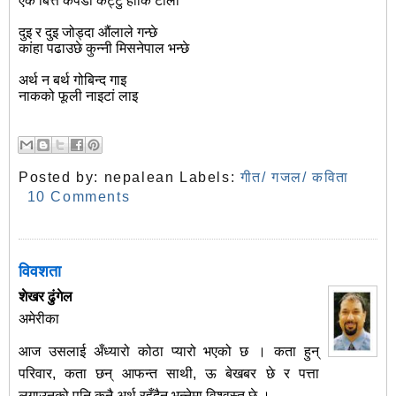
एक बित्ते कपडा कट्टु होकि टालो
दुइ र दुइ जोड्दा औंलाले गन्छे
कांहा पढाउछे कुन्नी मिसनेपाल भन्छे
अर्थ न बर्थ गोबिन्द गाइ
नाकको फूली नाइटां लाइ
Posted by:
nepalean
Labels:
गीत/ गजल/ कविता
10 Comments
विवशता
शेखर ढुंगेल
अमेरीका
आज उसलाई अँध्यारो कोठा प्यारो भएको छ । कता हुन्
परिवार, कता छन् आफन्त साथी, ऊ बेखबर छे र पत्ता
लगाउनुको पनि कुनै अर्थ रहँदैन भन्नेमा विश्वस्त छे ।