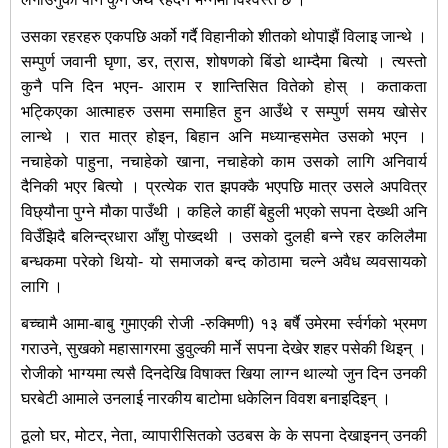
उसका रहरहरु एकपछि अर्को गर्दै विहानीको शीतको थोपाझैं विलाइ जान्थे ।
सम्पुर्ण जवानी घृणा, डर, त्रास, शोषणको बिंडो थाम्दैमा बित्यो । त्यस्तो
कुनै पनि दिन भएन- आराम र शान्तिसित वितेको होस् । कताकता
भट्किएका आत्माहरु उसमा समाहित हुन आउँथे र सम्पुर्ण समय खोसेर
लान्थे । रात मात्र होइन, बिहान अनि मध्यान्हसमेत उसको भएन ।
नचाहेको पाहुना, नचाहेको खाना, नचाहेको काम उसको लागि अनिवार्य
दैनिकी भएर बित्यो । प्रत्येक रात झपक्कै भएपछि मात्र उसले अपवित्र
विछ्यौना पुग्ने मौका पाउँथी । कहिले काहीं
बेहुली भएको सपना देख्थी अनि
विउँझिदै बलिन्द्रधारा आँशु पोख्दथी । उसको दुलही बन्ने रहर कलिलैमा
बन्धकमा परेको थियो- यो समाजको बन्द कोठामा चल्ने अवैध व्यवसायको
लागि ।
बच्चामै आमा-बाबु गुमाएकी रोजी -रुक्मिणी) १३ बर्षै उमेरमा र्स्वर्गको भ्रमण
गराउने, सुखको महासागरमा डुवुल्की मार्ने सपना देखेर शहर पसेकी थिइन् ।
रोजीको भाग्यमा त्यसै दिनदेखि विषाक्त खिया लाग्न थाल्यो जुन दिन उनकी
घरबेटी आमाले उनलाई नारकीय बाटोमा धकेलिन विवश बनाइदिइन् ।
ठूलो घर, मोटर, नेता, व्यापारीसितको उठबस के के सपना देखाइनन् उनकी