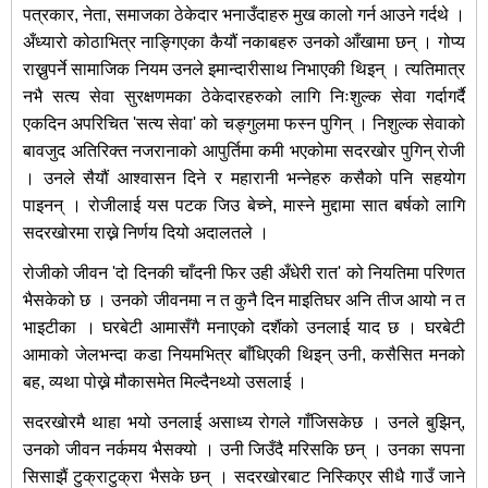
पत्रकार, नेता, समाजका ठेकेदार भनाउँदाहरु मुख कालो गर्न आउने गर्दथे ।
अँध्यारो कोठाभित्र नाङ्गिएका कैयौं नकाबहरु उनको आँखामा छन् । गोप्य
राख्नुपर्ने सामाजिक नियम उनले इमान्दारीसाथ निभाएकी थिइन् । त्यतिमात्र
नभै सत्य सेवा सुरक्षणमका ठेकेदारहरुको लागि निःशुल्क सेवा गर्दागर्दै
एकदिन अपरिचित 'सत्य सेवा' को चङ्गुलमा फस्न पुगिन् । निशुल्क सेवाको
बावजुद अतिरिक्त नजरानाको आपुर्तिमा कमी भएकोमा सदरखोर पुगिन् रोजी
। उनले सैयौं आश्वासन दिने र महारानी भन्नेहरु कसैको पनि सहयोग
पाइनन् । रोजीलाई यस पटक जिउ बेच्ने, मास्ने मुद्दामा सात बर्षको लागि
सदरखोरमा राख्ने निर्णय दियो अदालतले ।
रोजीको जीवन 'दो दिनकी चाँदनी फिर उही अँधेरी रात' को नियतिमा परिणत
भैसकेको छ । उनको जीवनमा न त कुनै दिन माइतिघर अनि तीज आयो न त
भाइटीका । घरबेटी आमासँगै मनाएको दशैंको उनलाई याद छ । घरबेटी
आमाको जेलभन्दा कडा नियमभित्र बाँधिएकी थिइन् उनी, कसैसित मनको
बह, व्यथा पोख्ने मौकासमेत मिल्दैनथ्यो उसलाई ।
सदरखोरमै थाहा भयो उनलाई असाध्य रोगले गाँजिसकेछ । उनले बुझिन्,
उनको जीवन नर्कमय भैसक्यो । उनी जिउँदै मरिसकि छन् । उनका सपना
सिसाझैं टुक्राटुक्रा भैसके छन् । सदरखोरबाट निस्किएर सीधै गाउँ जाने