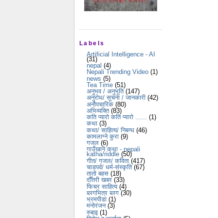
Labels
Artificial Intelligence - AI
(31)
nepal
(4)
Nepali Trending Video
(1)
news
(5)
Tea Time
(51)
अनुभव / अनुभूति
(147)
अनुरोध/ सूचना / जानकारी
(42)
अनौपचारिक
(80)
अभिव्यक्ति
(83)
कति प्यारो कति प्यारो ......
(1)
कथा
(3)
कथा/ साहित्य/ निबन्ध
(46)
कामलाग्ने कुरा
(9)
गजल
(6)
गाउँखाने कथा - nepali
katha/riddle
(50)
गीत/ गजल/ कविता
(417)
चाडपर्व/ धर्म-संस्कृति
(67)
तातो बहस
(18)
दौँतरी खबर
(33)
फिचर साहित्य
(4)
ब्लगभित्र ब्लग
(30)
भ्रमपीडा
(1)
मनोरंजन
(3)
रुबाइ
(1)