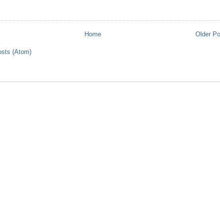
s
Home
Older P
sts (Atom)