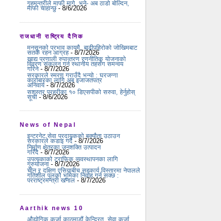
गृहमन्त्रीले माफी मागे, भने- अब ठाडो बोल्दिन,
माफी चाहान्छु
- 8/6/2026
राजधानी राष्ट्रिय दैनिक
मनसुनको प्रभाव कायमै, बाढीपहिरोको जोखिमबाट
सतर्क रहन आग्रह
- 8/7/2026
खाद्य प्रणाली रुपान्तरण रणनीतिक योजनाको
विवरण संकलन गर्न स्थानीय तहसँग समन्वय
गरिने
- 8/7/2026
सरकारले स्मरण गराउँदै भन्यो : घरजग्गा
कारोबारका लागि अब इजाजतपत्र
अनिवार्य
- 8/7/2026
सशस्त्र प्रहरीका १० डिएसपीको सरुवा, हेर्नुहोस्
सूची
- 8/6/2026
News of Nepal
इन्टरनेट सेवा प्रदायकको बक्यौता उठाउन
सरकारले कडाइ गर्दै
- 8/7/2026
निर्माण क्षेत्रका जनशक्ति उत्पादन
गरिँदै
- 8/7/2026
उपत्यकाको ट्राफिक व्यवस्थापनका लागि
गुरुयोजना
- 8/7/2026
चीन र दक्षिण एसियाबीच सहकार्य विस्तारमा नेपालले
गतिशील पुलको भूमिका निर्वाह गर्न सक्छ :
परराष्ट्रमन्त्री खनाल
- 8/7/2026
Aarthik news 10
औद्योगिक कर्जा काठमाडौं केन्द्रित, सेवा कर्जा