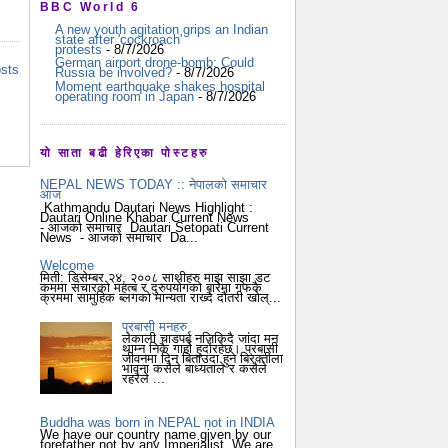
BBC World 6
A new youth agitation grips an Indian
state after 'cockroach'
protests
- 8/7/2026
German airport drone-bomb: Could
osts
Russia be involved?
- 8/7/2026
Moment earthquake shakes hospital
operating room in Japan
- 8/7/2026
यो साता बढी हेरिएका पोस्टहरु
NEPAL NEWS TODAY :: नेपालको समाचार
आज
Kathmandu Dautari News Highlight :
Dautari Online Khabar Current News
- आजको समाचार Dautari Setopati Current
News - आजको समाचार Da...
Welcome
मिती: डिसेम्बर २४, २००८ साथीहरु माझ साझा डट
कममा संचारको महत्ब र दुरुपयोगको बारेमा गफकै
क्रममा सामुहिक ब्लगको मान्यता राख्दै दौंतरी खोल्...
प्रबासी मनहरु
लेकाली चाडपर्ब नजिकिदै जांदा मन
थाम्न निकै गार्हो हुदोंरहेछ। प्रबासी
जीवनमा दिन बिताउदा हुने बिरक्तीला
भावना कसैले बाध्यताले र कसैले
रहरैले ...
Buddha was born in NEPAL not in INDIA
We have our country name given by our
forefather not by any Imperialist. We are