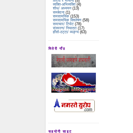
विरोध र भर्त्सना
(5)
व्यक्ति-अभिव्यक्ति
(4)
शोध/ अध्ययन
(13)
समबेदना
(1)
समसामयिक
(153)
समसामयिक विश्लेषण
(58)
समाचार/ टिपोट
(78)
संस्मरण/ नियात्रा
(17)
हाँसो-ठट्टा/ व्यङ्ग्य
(63)
मितेरी गाँउ
सहयोगी साइट