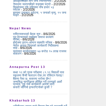
अधिकृतसहित तीन जना नियन्त्रणमा
- 2/2/2026
नेपालमा जलपन्छीको सङ्ख्या घट्दो
- 2/2/2026
सिक्लेसमा एकै महिनामा पाँच हजार ५३
पर्यटक
- 2/2/2026
झापामा ट्र्याक्टर दुर्घटना, १ जनाको मृत्यु, ११ जना
घाइते
- 2/2/2026
Nepal News
राष्ट्रियसभाको बैठक सुरु
- 8/6/2026
पुन:संरचनाको पर्खाइमा समाज कल्याण
परिषद्
- 8/6/2026
होर्मुजमा इरान–ओमान सहमति नजिक
- 8/6/2026
नेपाल आयल निगमको कार्यकारी निर्देशकमा
साह
- 8/6/2026
यातायात कार्यालयद्वारा ५७ करोड १५ लाख राजस्व
संकलन
- 8/6/2026
Annapurna Post 13
कक्षा १२ को पूरक परीक्षामा ८१.१९ विद्यार्थी पास
स्कुलमा कैंची चलाउन रोक,तर रोकिएन पेलाइ !
बैंकमा पैसा छ, बजारमा भरोसा छैन !
जन्मसिद्ध नागरिकता सीमित गर्ने ट्रम्पको अर्को
प्रयास, दुई नयाँ कार्यकारी आदेश जारी
कसरी जोगियो इन्फान्टिनोको कुर्सी ?
Khabarhub 13