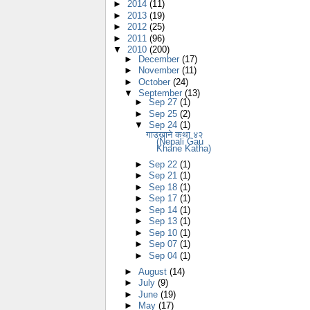
►
2014
(11)
►
2013
(19)
►
2012
(25)
►
2011
(96)
▼
2010
(200)
►
December
(17)
►
November
(11)
►
October
(24)
▼
September
(13)
►
Sep 27
(1)
►
Sep 25
(2)
▼
Sep 24
(1)
गाउखाने कथा ४२
(Nepali Gau
Khane Katha)
►
Sep 22
(1)
►
Sep 21
(1)
►
Sep 18
(1)
►
Sep 17
(1)
►
Sep 14
(1)
►
Sep 13
(1)
►
Sep 10
(1)
►
Sep 07
(1)
►
Sep 04
(1)
►
August
(14)
►
July
(9)
►
June
(19)
►
May
(17)