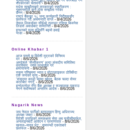
भूमिहीनका नाममा झूटो विवरण पेश गरे कारबाही गर्ने
सरकारको चेतावनी
- 8/4/2026
मधेस सम्झौताबारे सरकारको स्पष्टीकरण :
गृहमन्त्रीले कुनै ठोस सम्झौता गरेका
छैनन्
- 8/4/2026
राष्ट्र बैंकका १८ जना कार्यकारी निर्देशकसँग
छलफल गर्दै अर्थमन्त्री वाग्ले
- 8/4/2026
नेपाल लिकर्सका सीईओ तुलाधर एसिया बिजनेस
लिडर्स अवार्डबाट सम्मानित
- 8/4/2026
इन्धनको मूल्य वृद्धिसँगै बढ्यो हवाई
भाडा
- 8/4/2026
Online Khabar 1
आज यस्तो छ विदेशी मुद्राको विनिमय
दर
- 8/6/2026
अमरेशले ‘सैन्यीकरण’ भन्दा संसदीय समितिमा
वादविवाद, रमेश प्रसाईंले गरे
क्षमायाचना
- 8/6/2026
रुकुम पश्चिममा भ्यान र मोटरसाइकल ठोक्किँदा
एक जनाको मृत्यु
- 8/6/2026
‘संसद्‍मा कालो चस्मा खोल्नू, बैठक चल्दा सेयर
कारोबार नगर्नू’
- 8/6/2026
इन्भेस्टमेन्ट मेगा बैंक अध्यक्ष र सञ्चालक पक्राउ
नगर्न सर्वोच्चको अन्तरिम आदेश
- 8/6/2026
Nagarik News
जय नेपाल पार्टीको बटमलाइन हिन्दु अधिराज्य:
अध्यक्ष जबरा
- 8/6/2026
विदेशी उपाधिको समकक्षता सेवा अब यूजीसीमार्फत,
अनलाइनबाटै आवेदन र प्रमाणपत्र
- 8/6/2026
खनाल–यादव भेट : वामपन्थी एकताबारे
छलफल
- 8/6/2026