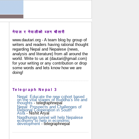
नेपाल र नेपालीको ब्लग चौतारी
www.dautari.org - A team blog by group of
writers and readers having rational thought
regarding Nepal and Nepalese (news,
analysis and literature) from all around the
world. Write to us at (dautari@gmail.com)
for your writing or any contribution or drop
some words and lets know how we are
doing!
Telegraph Nepal 3
Nepal: Educate the new cohort based
on the vital stages of Buddha’s life and
thoughts
- telegraphnepal
Nepal: Prospects and Challenges of
Regional Cooperation in South
Asia
- Nishit Aryal
Nagdhunga tunnel will help Nepalese
economy to help in economic
development
- telegraphnepal