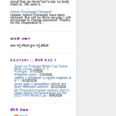
proud that we never lost a war, no body
ruled us. We were b...
Admin Privelaged Changed!
Update: Admin Privileges have been
restored. But still for extra security I still
encourage to change password. Thanks
for the cooperation d...
आजको उखान
काम गर्नु रसिलो,कुरा गर्नु हंसिलो
DAUTARI :: दौंतरी RSS 7
Spain vs Portugal World Cup Game
likely score: Spain 2- 1
Portugal
- 7/7/2026
भेनेजुएलामा भूकम्प
- 7/3/2026
अमेरिका र इरानबीचको १४-सूत्रीय सम्झौतामा के
छ ?
- 6/18/2026
इरानले जोर्डन र बहराइनस्थित अमेरिकी सैन्य
आधार शिविरहरूमा आक्रमण
- 6/11/2026
65 Thousand migrant workers died in
Qatar during the preparation for the
2022 FIFA World Cup
- 6/9/2026
दौँतरी लेखक
Anjali...