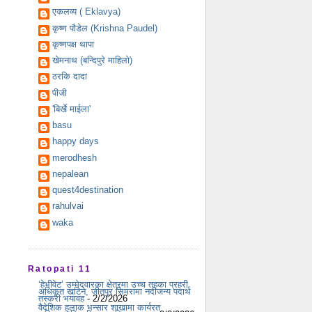
एकलव्य ( Eklavya)
कृष्ण पौडेल (Krishna Paudel)
कृष्णपक्ष थापा
खेमनाथ (बन्दिपुरे माहिलो)
ठरकि दादा
पीजी
'बिर्खे माईला'
basu
happy days
merodhesh
nepalean
quest4destination
rahulvai
waka
Ratopati 11
‘हेभीवेट’ उम्मेदवारका क्षेत्रमा उच्च तहका प्रहरी
अधिकृत खटिने, जीतपुर सिमरामा नदीजन्य पदार्थ
तस्करी भयावह
- 2/2/2026
वैदेशिक हुलाक भन्सार शाखामा कार्यरत