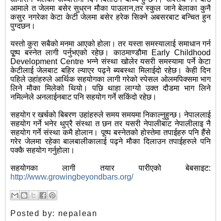
आमाले त जेलमा बसेर सुध्रन मौका पाउलान,तर स्कुल जाने बेलाका कुनै
कसुर नगरेका केटा केटी जेलमा बसेर हरेक सिक्ने अबसरबाट बन्चित हुन
पुग्दछन।
यस्तो कुरा सबैको मनमा आएको होला। तर यस्ता समस्यालाई समाधान गर्न
पू्ष्प बस्नेत लागी पर्नुभएको रहेछ। काठमाण्डौमा Early Childhood
Development Centre भन्ने संस्था खोलेर यसरी समस्यामा पर्ने केटा
केटीलाई जेलबाट बहिर ल्याएर पढ्ने ब्यबस्था मिलाईदो रहेछ। केही दिन
पहिले उहांहरुले आर्थिक सहयोगका लागी गरेको स्पेसल ओलमपिक्समा भाग
लिने मौका मिलेको थियो। पछि थाहा लाग्यो उक्त दौडमा भाग लिने
नमिल्नेले अनलाईनबाट पनि सहयोग गर्ने सकिंदो रहेछ।
सहयोग र खर्चको बिबरण उहांहरुले समय समयमा निकाल्नुहुन्छ। नेपाललाई
सहयोग गर्ने भनेर थुप्रै संस्था त छन तर यसरी नेपालीबाट नेपालीलाइ नै
सहयोग गर्ने संस्था कमै होलान। पूष्प बस्नेतको होस्तेमा तपाईहरु पनि हैंसे
गरेर जेलमा रहेका बालबालीकालाई पढ्ने मौका दिलाउन तपाईहरुले पनि
पक्कै सहयोग गर्नुहोला।
सहयोगका लागी तयार पारीएको बेबसाइट:
http://www.growingbeyondbars.org/
Posted by:
nepalean