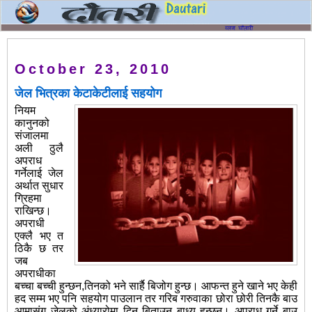
October 23, 2010
जेल भित्रका केटाकेटीलाई सहयोग
नियम
कानुनको
संजालमा
अली ठुलै
अपराध
गर्नेलाई जेल
अर्थात सुधार
ग्रिहमा
राखिन्छ।
अपराधी
एक्लै भए त
ठिकै छ तर
जब
अपराधीका
बच्चा बच्ची हुन्छन,तिनको भने सार्है बिजोग हुन्छ। आफन्त हुने खाने भए केही
हद सम्म भए पनि सहयोग पाउलान तर गरिब गरुवाका छोरा छोरी तिनकै बाउ
आमासंग जेलको अंध्यारोमा दिन बिताउन बाध्य हुन्छन। अपराध गर्ने बाउ