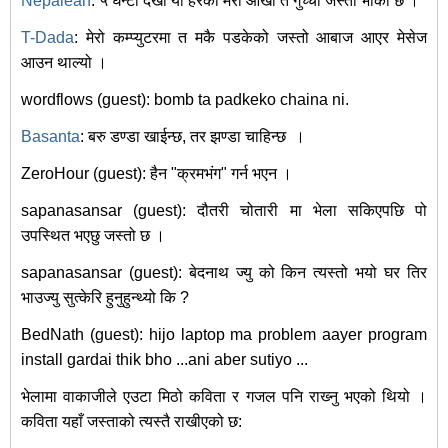
Nepalean
: ५ घन्टा देखी यो हेरको मेरो आंखा त गुच्चा जस्तो भाको छ ।
T-Dada
: मेरो कम्प्युटरमा त मकै पडकेको जस्तो आबाज आएर मेसेज
आउन थाल्यो ।
wordflows (guest): bomb ta padkeko chaina ni.
Basanta
: बरु डण्डा खाईन्छ, तर झण्डा चाहिन्छ
।
ZeroHour (guest): हैन "क्रमभंग" गर्न भएन ।
sapanasansar (guest): दौतरी चोतारी मा भेला सकिएपछि पो
उपस्थित भएछु जस्तो छ ।
sapanasansar (guest): बेदनाथ ज्यु को किन त्यस्तो भयो घर तिर
भाउज्यु सुत्केरि हुनुहुन्थ्यो कि ?
BedNath (guest): hijo laptop ma problem aayer program
install gardai thik bho ...ani aber sutiyo ...
भेलामा वाकाजीले एउटा मिठो कविता र गजल पनि राख्‍नु भएको थियो ।
कविता यहाँ जस्ताको त्यस्तै राखीएको छ: