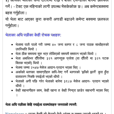
४) आजको भेलाको कपी दौंतरीमा राख्ने र बांकी एजेण्डाको बारेमा छलफल
गर्ने। - टेक्ट एक महिनाको लागी उपल्ब्ध भैसकेकोक छ। अब कमेन्टबक्समा
बहस गर्नुहोला।
यो भेला बाट आएका कुरा कसरी अगाडी बढाउने कमेन्ट बक्समा छलफल
गर्नुहोला।
भेलाका अघि पछीका केही रोचक पक्षहरु:
भेलामा पालै पालो गरी जम्मा ४० जना ब्लगर र ८ जना पाठक साथीहरुको
उपस्थिति थियो ।
भेला ठीक समयमा सुरु भएर तोकिएको समयमै समापन भएको थियो ।
भेला अबधिभर दौँतरीमा ३२१ आगन्तुक प्रवेश (वा दौँतरी मा ३२१ पटक
क्लिक भएको) थियो ।
भेलमा जम्मा २५४७ मेसेज आदान-प्रदान भएका थिए ।
अर्काको ब्लगका सामाग्रीहरु कपि-पेष्ट गर्ने ब्लगरको ‘झाँको झार्ने’ कुरा हुँदा
वातावरण निक्कै रमाईलो भएको थीयो ।
भेलाको अगी पछि गरेर भेलाको बारेमा ३९८७ मेसेज आदान- प्रदान भएको
थीयो ।
केही सहभागीहरु काम, केही खाना त केही निन्द्रा छाडेर सहभागी भएका थिए
।
भेला अघि पछीका केहि रमाईला वाक्यांशहरु जस्ताको त्यस्तै: