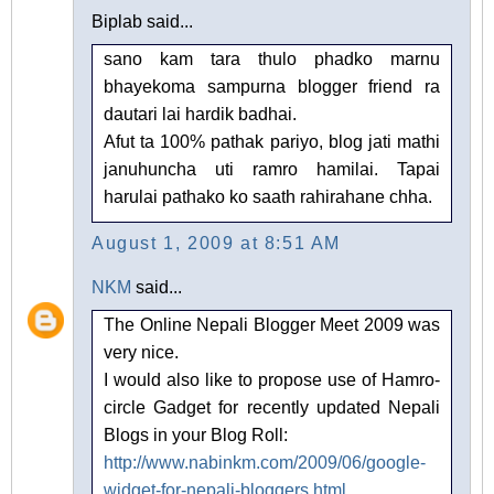
Biplab said...
sano kam tara thulo phadko marnu
bhayekoma sampurna blogger friend ra
dautari lai hardik badhai.
Afut ta 100% pathak pariyo, blog jati mathi
januhuncha uti ramro hamilai. Tapai
harulai pathako ko saath rahirahane chha.
August 1, 2009 at 8:51 AM
NKM
said...
The Online Nepali Blogger Meet 2009 was
very nice.
I would also like to propose use of Hamro-
circle Gadget for recently updated Nepali
Blogs in your Blog Roll:
http://www.nabinkm.com/2009/06/google-
widget-for-nepali-bloggers.html