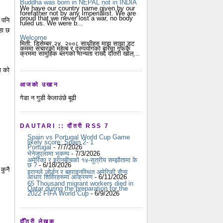
Buddha was born in NEPAL not in INDIA
We have our country name given by our
forefather not by any Imperialist. We are
proud that we never lost a war, no body
 पनि
ruled us. We were b...
हा छ
Welcome
मिती: डिसेम्बर २४, २००८ साथीहरु माझ साझा डट
कममा संचारको महत्ब र दुरुपयोगको बारेमा गफकै
क्रममा सामुहिक ब्लगको मान्यता राख्दै दौंतरी खोल्...
ग को
आजको उखान
गेडा न गुडी केलाउंछे बूढी
DAUTARI :: दौंतरी RSS 7
Spain vs Portugal World Cup Game
likely score: Spain 2- 1
Portugal
- 7/7/2026
भेनेजुएलामा भूकम्प
- 7/3/2026
अमेरिका र इरानबीचको १४-सूत्रीय सम्झौतामा के
छ ?
- 6/18/2026
कुनै
इरानले जोर्डन र बहराइनस्थित अमेरिकी सैन्य
आधार शिविरहरूमा आक्रमण
- 6/11/2026
65 Thousand migrant workers died in
Qatar during the preparation for the
2022 FIFA World Cup
- 6/9/2026
दौँतरी लेखक