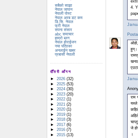
extr
सबैको साझा
4. 
नेपाल जापान
pape
नेपाली पोस्ट
नेपाल अरब डट कम
डि.सि. नेपाल
Janu
फ्री नेपाल
सपना संसार
abc समाचार
Posta
हाम्रो ब्लग
नेपाल होराईजन
ओहो,
नया पत्रिका
हुन्
अनलाईन खबर
प्रबासी नेपाली
रामप
खनाल
एउटा
दौँतरी आँगन
Janu
►
2026
(32)
►
2025
(53)
Anony
►
2024
(30)
►
2023
(20)
राम 
►
2022
(1)
यस्ल
►
2021
(2)
►
2020
(1)
कहिले
►
2019
(1)
अहिल
►
2018
(3)
चाप्
►
2017
(6)
जे ह
►
2016
(7)
।
►
2015
(13)