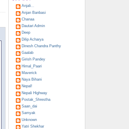
Anjali...
Anjan Banbasi
Chanaa
Dautari Admin
Deep
Dilip Acharya
Dinesh Chandra Panthy
Gaalab
Girish Pandey
Himal_Paari
Maverick
Naya Bihani
Nepal!
Nepali Highway
Postak_Shrestha
Saan_dai
Samyak
Unknown
Yatri Shekhar