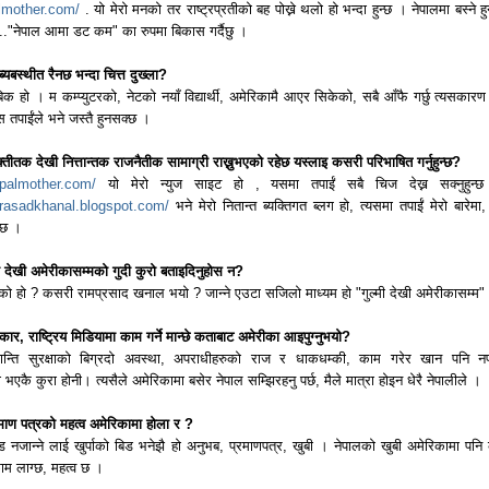
lmother.com/
. यो मेरो मनको तर राष्ट्रप्रतीको बह पोख्ने थलो हो भन्दा हुन्छ । नेपालमा बस्ने ह
.."नेपाल आमा डट कम" का रुपमा बिकास गर्दैछु ।
्यबस्थीत रैनछ भन्दा चित्त दुख्ला?
ाबिक हो । म कम्प्युटरको, नेटको नयाँ विद्यार्थी, अमेरिकामै आएर सिकेको, सबै आँफै गर्छु त्यसकारण 
ास तपाईंले भने जस्तै हुनसक्छ ।
यक्तीतक देखी नित्तान्तक राजनैतीक सामाग्री राख्नुभएको रहेछ यस्लाइ कसरी परिभाषित गर्नुहुन्छ?
epalmother.com/
यो मेरो न्युज साइट हो , यसमा तपाईं सबै चिज देख्न सक्नुहुन्
rasadkhanal.blogspot.com/
भने मेरो नितान्त ब्यक्तिगत ब्लग हो, त्यसमा तपाईं मेरो बारेमा,
न्छ ।
मी देखी अमेरीकासम्मको गुदी कुरो बताइदिनुहोस न?
ो हो ? कसरी रामप्रसाद खनाल भयो ? जान्ने एउटा सजिलो माध्यम हो "गुल्मी देखी अमेरीकासम्म"
ार, राष्ट्रिय मिडियामा काम गर्ने मान्छे कताबाट अमेरीका आइपुग्नुभयो?
न्ति सुरक्षाको बिग्रदो अवस्था, अपराधीहरुको राज र धाकधम्की, काम गरेर खान पनि नप
भएकै कुरा होनी। त्यसैले अमेरिकामा बसेर नेपाल सम्झिरहनु पर्छ, मैले मात्रा होइन धेरै नेपालीले ।
ाण पत्रको महत्व अमेरिकामा होला र ?
न्ड नजान्ने लाई खुर्पाको बिड भनेझै हो अनुभब, प्रमाणपत्र, खुबी । नेपालको खुबी अमेरिकामा पनि
काम लाग्छ, महत्व छ ।