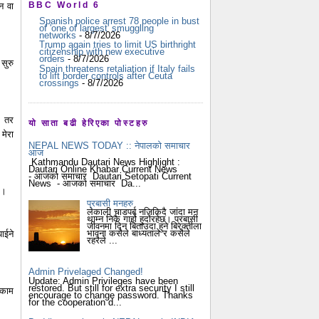
BBC World 6
ुन वा
Spanish police arrest 78 people in bust
of 'one of largest' smuggling
networks
- 8/7/2026
Trump again tries to limit US birthright
citizenship with new executive
orders
- 8/7/2026
सुरु
Spain threatens retaliation if Italy fails
to lift border controls after Ceuta
crossings
- 8/7/2026
छ तर
यो साता बढी हेरिएका पोस्टहरु
 मेरा
NEPAL NEWS TODAY :: नेपालको समाचार
आज
Kathmandu Dautari News Highlight :
Dautari Online Khabar Current News
- आजको समाचार Dautari Setopati Current
News - आजको समाचार Da...
 ।
प्रबासी मनहरु
लेकाली चाडपर्ब नजिकिदै जांदा मन
थाम्न निकै गार्हो हुदोंरहेछ। प्रबासी
जीवनमा दिन बिताउदा हुने बिरक्तीला
भावना कसैले बाध्यताले र कसैले
ाईने
रहरैले ...
Admin Privelaged Changed!
Update: Admin Privileges have been
restored. But still for extra security I still
 काम
encourage to change password. Thanks
for the cooperation d...