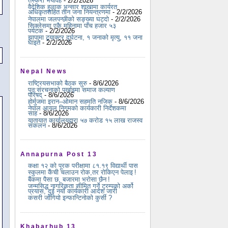
तस्करी भयावह
- 2/2/2026
वैदेशिक हुलाक भन्सार शाखामा कार्यरत
अधिकृतसहित तीन जना नियन्त्रणमा
- 2/2/2026
नेपालमा जलपन्छीको सङ्ख्या घट्दो
- 2/2/2026
सिक्लेसमा एकै महिनामा पाँच हजार ५३
पर्यटक
- 2/2/2026
झापामा ट्र्याक्टर दुर्घटना, १ जनाको मृत्यु, ११ जना
घाइते
- 2/2/2026
Nepal News
राष्ट्रियसभाको बैठक सुरु
- 8/6/2026
पुन:संरचनाको पर्खाइमा समाज कल्याण
परिषद्
- 8/6/2026
होर्मुजमा इरान–ओमान सहमति नजिक
- 8/6/2026
नेपाल आयल निगमको कार्यकारी निर्देशकमा
साह
- 8/6/2026
यातायात कार्यालयद्वारा ५७ करोड १५ लाख राजस्व
संकलन
- 8/6/2026
Annapurna Post 13
कक्षा १२ को पूरक परीक्षामा ८१.१९ विद्यार्थी पास
स्कुलमा कैंची चलाउन रोक,तर रोकिएन पेलाइ !
बैंकमा पैसा छ, बजारमा भरोसा छैन !
जन्मसिद्ध नागरिकता सीमित गर्ने ट्रम्पको अर्को
प्रयास, दुई नयाँ कार्यकारी आदेश जारी
कसरी जोगियो इन्फान्टिनोको कुर्सी ?
Khabarhub 13