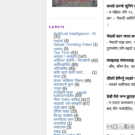
कस्तो लाग्यो सुनिने
- म पहिला पनि १२, 
छन । नेपाली आमिरीक
।
Labels
Artificial Intelligence - AI
नेपाली ब्लग जगत कस्
(31)
nepal
(4)
- नेपाली माझ ब्लग,
Nepali Trending Video
(1)
दुरुपयोग् पनि बढ्दो
news
(5)
Tea Time
(51)
अनुभव / अनुभूति
(147)
तपाइलाइ संसारलाइ एउ
अनुरोध/ सूचना / जानकारी
(42)
अनौपचारिक
(80)
- बाँच, बाँच्न देउ,
अभिव्यक्ति
(83)
कति प्यारो कति प्यारो ......
(1)
कथा
(3)
दौंतरी हेर्नेगर्नु भ
कथा/ साहित्य/ निबन्ध
(46)
- यस्को स्तरियता को
कामलाग्ने कुरा
(9)
गजल
(6)
गाउँखाने कथा - nepali
katha/riddle
(50)
केही मैले भन्न छुट
गीत/ गजल/ कविता
(417)
- म एउटा कलाकार हुँ
चाडपर्व/ धर्म-संस्कृति
(67)
तातो बहस
(18)
बाद् सँग नजोडीदेउ,
दौँतरी खबर
(33)
फिचर साहित्य
(4)
ब्लगभित्र ब्लग
(30)
भ्रमपीडा
(1)
मनोरंजन
(3)
रुबाइ
(1)