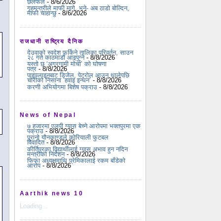
छलफल
- 8/6/2026
गृहमन्त्रीले माफी मागे, भने- अब ठाडो बोल्दिन,
माफी चाहान्छु
- 8/6/2026
राजधानी राष्ट्रिय दैनिक
देउवाको स्वदेश फर्किने तालिका परिवर्तन, साउन
२८ गते काठमाडौं आइपुग्ने
- 8/8/2026
यस्ताे छ ‘अग्रगामी माेर्चा’ काे घाेषणा
पत्र
- 8/8/2026
पाइपलाइनबाट डिजेल, पेट्रोल आउन थालेपछि
चोरीको निसाना ‘हवाइ इन्धन’
- 8/8/2026
करणी अभियोगमा बिशेष पक्राउ
- 8/8/2026
News of Nepal
७ हजारमा एलपी ग्यास बेच्ने आरोपमा भक्तपुरमा एक
पक्राउ
- 8/8/2026
पुरानो यौनकाण्डले कोरियाली फुटबल
विवादित
- 8/8/2026
कीर्तिपुरका विद्यार्थीलाई ग्यास अभाव हुन नदिन
मन्त्रीको निर्देशन
- 8/8/2026
फिफा अध्यक्षमाथि प्रेमिकालाई रकम बाँडेको
आरोप
- 8/8/2026
Aarthik news 10
Loading...