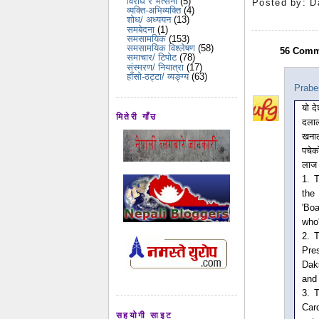
विरोध र भर्त्सना
(5)
Posted by:
D
व्यक्ति-अभिव्यक्ति
(4)
शोध/ अध्ययन
(13)
समबेदना
(1)
समसामयिक
(153)
समसामयिक विश्लेषण
(58)
56 Comm
समाचार/ टिपोट
(78)
संस्मरण/ नियात्रा
(17)
हाँसो-ठट्टा/ व्यङ्ग्य
(63)
Prabe
यो दे
मितेरी गाँउ
दलाल
खनाल
पचेक
लाज 
1. 
the
'Bo
who'
2. 
Pre
Dak
and
3. 
Car
सहयोगी साइट