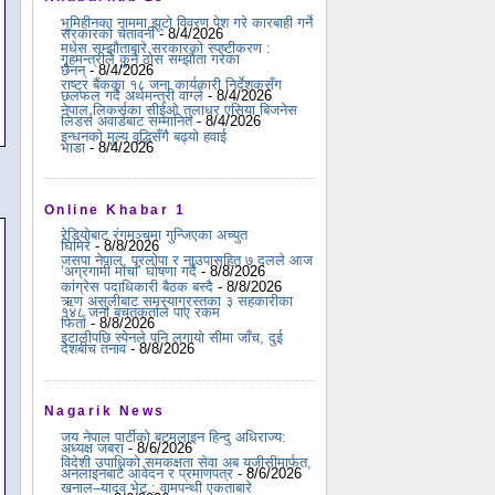
भूमिहीनका नाममा झूटो विवरण पेश गरे कारबाही गर्ने
सरकारको चेतावनी
- 8/4/2026
मधेस सम्झौताबारे सरकारको स्पष्टीकरण :
गृहमन्त्रीले कुनै ठोस सम्झौता गरेका
छैनन्
- 8/4/2026
राष्ट्र बैंकका १८ जना कार्यकारी निर्देशकसँग
छलफल गर्दै अर्थमन्त्री वाग्ले
- 8/4/2026
नेपाल लिकर्सका सीईओ तुलाधर एसिया बिजनेस
लिडर्स अवार्डबाट सम्मानित
- 8/4/2026
इन्धनको मूल्य वृद्धिसँगै बढ्यो हवाई
भाडा
- 8/4/2026
Online Khabar 1
रेडियोबाट रंगमञ्चमा गुन्जिएका अच्युत
घिमिरे
- 8/8/2026
जसपा नेपाल, प्रलोपा र नाउपासहित ७ दलले आज
‘अग्रगामी मोर्चा’ घोषणा गर्दै
- 8/8/2026
कांग्रेस पदाधिकारी बैठक बस्दै
- 8/8/2026
ऋण असुलीबाट समस्याग्रस्तका ३ सहकारीका
१४८ जना बचतकर्ताले पाए रकम
फिर्ता
- 8/8/2026
इटालीपछि स्पेनले पनि लगायो सीमा जाँच, दुई
देशबीच तनाव
- 8/8/2026
Nagarik News
जय नेपाल पार्टीको बटमलाइन हिन्दु अधिराज्य:
अध्यक्ष जबरा
- 8/6/2026
विदेशी उपाधिको समकक्षता सेवा अब यूजीसीमार्फत,
अनलाइनबाटै आवेदन र प्रमाणपत्र
- 8/6/2026
खनाल–यादव भेट : वामपन्थी एकताबारे