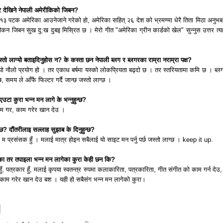
 र देखिने नेपाली अमेरीकिको जिबन?
१३ पटक अमेरिका आउनेजाने गरेको हो, अमेरिका सहित् २६ देश को भ्रमण्मा धेरै तिता मिठा अनुभब
न जिबन सुख दु:ख दुबइ मिस्रित छ । मेरो गीत "अमेरिका ग्रीन कार्डको खेल" सुन्नुस उत्तर त्य
तो लाग्यो बताइदिनुहोस न? के कस्ता छन नेपाली ब्लग र ब्लगरका राम्रा नराम्रा पक्ष?
 यो नौलो प्रयोग हो । तर एकाध बर्षमा यस्को लोकप्रियता बढ्दो छ । तर स्तरियतामा कमि छ । ब्ल
 छ, समय ले आँफै फिल्टर गर्दै जान्छ जस्तो लाग्छ ।
टा कुरा भन्न मन लागे के भन्नुहुन्छ?
 काम गर, काम गरेर खान देउ ।
एको छ? दौंतरीलाइ सल्लाह सुझाब के दिनुहुन्छ?
 म प्रसंसक हुँ । मलाई मात्र होइन सबैलाई यो साइट मन पर्नु पर्छ जस्तो लाग्छ । keep it up.
ाएका तर तपाइला भन्न मन लागेका कुरा केही छन कि?
, पत्रकार हुँ, मलाई कृपया स्वतन्त्र रुपमा कलाकारिता, पत्रकारिता, गीत संगीत को काम गर्न देउ, 
 काम गरेर खान देउ बश । यही हो सबैसंग भन्न मन लागेको कुरा।