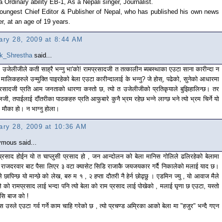
a Ordinary ability EB-1, As a Nepali singer, Journalist.
Youngest Chief Editor & Publisher of Nepal, who has published his own news
r, at an age of 19 years.
ary 28, 2009 at 8:44 AM
k_Shrestha
said...
 उजेलीजीले कती साह्रै भन्नु भा'को! रामप्रसादजी त तत्कालीन ब्यबस्थाका एउटा साना कारीन्दा न
। मालिकहरुले उन्मुक्ति पाइरहेको बेला एउटा कारीन्दालाई के भन्नु? जे होस्, पढेको, सुनेको आधारमा
्रसादजी प्रति आम जनताको धारणा कस्तो छ, त्यो त उजेलीजीको प्रतिकृयाले बुझिहालिन्छ। तर
जी, तपाईलाई दौंतरीका पाठकहरु प्रति आफुबारे कुनै भ्रम रहेछ भन्ने लाग्छ भने त्यो भ्रम चिर्ने यो
 मौका हो। न भाग्नु होला।
ary 28, 2009 at 10:36 AM
mous said...
प्रसाद होईन यो त चाप्लुसी प्रसाद हो , जन आन्दोलन को बेला मानिस गोलिले ढलिरहेको बेलामा
े राजदरवार बाट पैसा लिएर ३ वटा क्यासेट सिडि राजाकै जयजयकार गर्दै निकालेको मलाई याद छ।
 छापिन्छ यो मान्छे को लेख, बरु म १ , २ हप्ता दौतरी नै हेर्न छोढ्छु । एडमिन ज्यु , यो आवाज मैले
े को रामप्रसाद लाई भन्दा पनि त्यो बेला को राम प्रसाद लाई पोखेको , मलाई घृणा छ एउटा, यस्तो
लुसि बाज को !
ोस उस्ले एउटा गर्व गर्ने काम चाहि गरेको छ , त्यो प्रचण्ड अम्रिका आको बेला मा "हजुर" भन्दै गएन