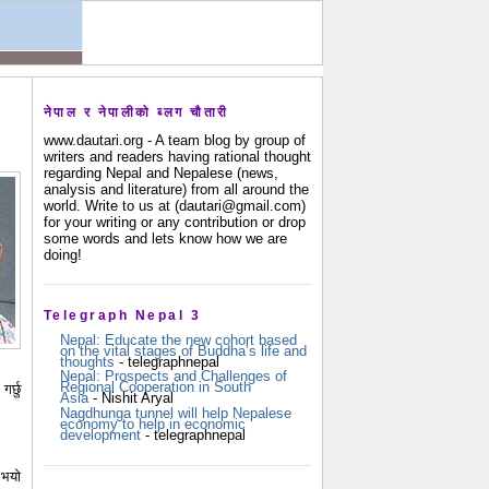
नेपाल र नेपालीको ब्लग चौतारी
www.dautari.org - A team blog by group of
writers and readers having rational thought
regarding Nepal and Nepalese (news,
analysis and literature) from all around the
world. Write to us at (dautari@gmail.com)
for your writing or any contribution or drop
some words and lets know how we are
doing!
Telegraph Nepal 3
Nepal: Educate the new cohort based
on the vital stages of Buddha’s life and
thoughts
- telegraphnepal
Nepal: Prospects and Challenges of
Regional Cooperation in South
र्छु
Asia
- Nishit Aryal
Nagdhunga tunnel will help Nepalese
economy to help in economic
development
- telegraphnepal
 भयो