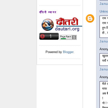
Janu
Unkn
दौँतरी व्यानर
राम 
राम 
हुन 
हो , 
Janu
Anony
Powered by
Blogger
.
खुला
पर्यो
Janu
Anony
मैले
माफ ग
अब बै
!
नो ! 
बिगत 