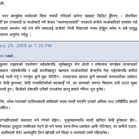
जी!,
क भएर बस्नुहोस मर्यादाको सिमा ननाघी गरिएको कमेन्ट यहाबाट डिलिट हुँदैनन् । दौतरींका
तरी"हरु राजावादी वा माओबादी नभै केवल "स्वतन्त्रतावादी" भएकाले कसैले माओबादिको प्रशंसा गर्छ
ाजाको समर्थन गर्छ भने पनि त्यसलाई कसैको निजी विचारको रुपमा हेर्नुहुन समेत म सबै प्रबुद्ध
हरुमा अनुरोध गर्दछु ।
ary 28, 2009 at 7:20 PM
ta
said...
ज कुमार राइहरुको 'प्रमोशन' भईसकेपछि, सूर्यबहादुर सेन ओली र रमेशनाथ पाण्डेहरु प्रचण्डको
ाहकार भईसकेपछि र अझै कालीबहादुर खामहरु माओवादीको केन्द्रीय नेता भईसकेपछि हामीले
ाई गाली गर्नु र नगर्नुमा कुनै तुक भेटिदैंन। रामप्रसाद खनाल कुनै समयको सत्ताधारीका तावेदार
र केहि कुम्ल्याए, केहि राजाविरोधीको बदख्वाईँ गरे, तर समयको समग्र चित्रमा उनी एउटा सूक्ष्म
मात्रै हुन्। हिजोको दोषजति उनैको टाउकोमा हाल्नु हाम्रो गम्भिर भूल हुनेछ।
ोतिर, लोक-गायनको प्रतिभाशाली ब्यक्तिको रुपमा मात्रै भएपनि उनको अलिक भाउ राखिँदिँदा हाम्रो
 जाँदैन।
 दण्डहीनताको वकालत भने गरेको होईन। भुसुनाहरुमाथि मात्रै खनिएर केहि हुनेवाला छैन।
ीनताका ठूल्ठूला तस्बीरहरु मेट्ने हो भने यस्ता साना-तिना धर्काहरु आफैं भेटिन्छन्, तर हामीले एउटा-
 धर्कोमात्रै मेटेर आत्मतुष्टि लिन खोज्छौं भने चित्र त जस्ताको तस्तै रहिरहनेछ।