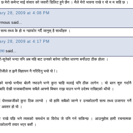
छ मेरो कमेन्ट माई संसार को जसरी डिलिट हुने छैन । मैले मेरो भावना राखे र यो म म सहि छ ।
ary 28, 2009 at 4:08 PM
mous said...
 सत्य तथ्य के हो भ न्डाफोर गर्दै जानुस् है साथीहरु ।
ary 28, 2009 at 4:17 PM
ादा
said...
ो-सुनेको भन्दा पनि अब यहि बाट उनको बारेमा उचित धारणा बनाँउदा ठीक होला ।
ीजीले त झनै विज्ञापन नै गरिदिनु भयो पो !।
को मान्छे भन्दैमा बोल्नै नपाउने भन्ने कुरा चाहि मलाई पनि ठीक लागेन । यो ब्लग शुरु गर्दानै
ादि देखी राजाबादीसम्म सबैले आफ्नो बिचार राख्न पाउन भन्ने उदेश्य राखिएको थीयो ।
 पोस्तकजीको कुरा ठिक लाग्यो । यो हामि सबैको जान्ने र उनकोलागी सत्य तथ्य उजागार गर्ने
रो अवसर हो यो ।
र राखे पछि भने त्यसको समर्थन वा विरोध जे पनि गर्न सकिन्छ । आउनुहोस हामी रचनात्मक
धकोलागी तयार भएर बसौं ।