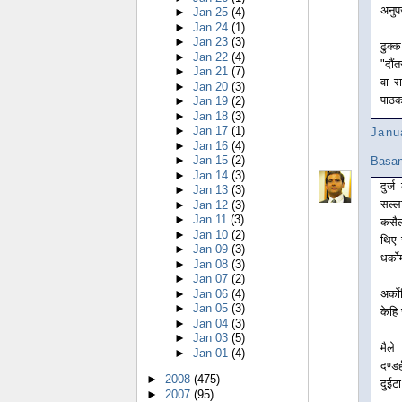
अनुप
►
Jan 25
(4)
►
Jan 24
(1)
►
Jan 23
(3)
ढुक्
►
Jan 22
(4)
"दौं
►
Jan 21
(7)
वा र
►
Jan 20
(3)
पाठक
►
Jan 19
(2)
►
Jan 18
(3)
►
Jan 17
(1)
Janu
►
Jan 16
(4)
►
Jan 15
(2)
Basan
►
Jan 14
(3)
दुर्
►
Jan 13
(3)
सल्ल
►
Jan 12
(3)
►
Jan 11
(3)
कसैल
►
Jan 10
(2)
थिए 
►
Jan 09
(3)
धर्को
►
Jan 08
(3)
►
Jan 07
(2)
►
Jan 06
(4)
अर्क
►
Jan 05
(3)
केहि
►
Jan 04
(3)
►
Jan 03
(5)
मैले
►
Jan 01
(4)
दण्डह
►
2008
(475)
दुईटा
►
2007
(95)