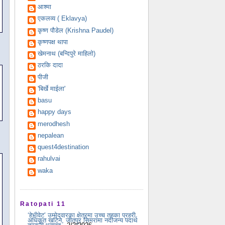
आश्मा
एकलव्य ( Eklavya)
कृष्ण पौडेल (Krishna Paudel)
कृष्णपक्ष थापा
खेमनाथ (बन्दिपुरे माहिलो)
ठरकि दादा
पीजी
'बिर्खे माईला'
basu
happy days
merodhesh
nepalean
quest4destination
rahulvai
waka
Ratopati 11
‘हेभीवेट’ उम्मेदवारका क्षेत्रमा उच्च तहका प्रहरी
अधिकृत खटिने, जीतपुर सिमरामा नदीजन्य पदार्थ