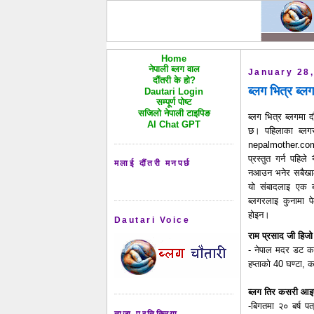
Home
नेपाली ब्लग वाल
January 28
दौंतरी के हो?
ब्लग भित्र ब्
Dautari Login
सम्पूर्ण पोष्ट
सजिलो नेपाली टाइपिङ
ब्लग भित्र ब्लगमा द
AI Chat GPT
छ। पहिलाका ब्लगर
nepalmother.com
प्रस्तुत गर्न पहि
मलाई दौंतरी मनपर्छ
नआउन भनेर सबैखाले 
यो संबादलाइ एक ब्
ब्लगरलाइ कुनामा प
होइन।
Dautari Voice
राम प्रसाद जी हिजो आ
- नेपाल मदर डट कम 
हप्ताको 40 घण्टा, क
ब्लग तिर कसरी आइप
-बिगतमा २० बर्ष पत
ताजा प्रतिक्रिया