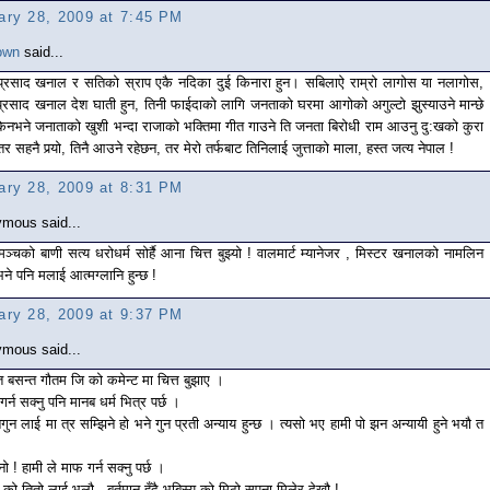
ary 28, 2009 at 7:45 PM
own
said...
प्रसाद खनाल र सतिको स्राप एकै नदिका दुई किनारा हुन। सबिलाऐ राम्रो लागोस या नलागोस,
प्रसाद खनाल देश घाती हुन, तिनी फाईदाको लागि जनताको घरमा आगोको अगुल्टो झुस्याउने मान्छे
किनभने जनाताको खुशी भन्दा राजाको भक्तिमा गीत गाउने ति जनता बिरोधी राम आउनु दु:खको कुरा
तर सहनै पर्‍यो, तिनै आउने रहेछन, तर मेरो तर्फबाट तिनिलाई जुत्ताको माला, हस्त जत्य नेपाल !
ary 28, 2009 at 8:31 PM
mous said...
मञ्चको बाणी सत्य धरोधर्म सोर्है आना चित्त बुझ्यो ! वालमार्ट म्यानेजर , मिस्टर खनालको नामलिन
 भने पनि मलाई आत्मग्लानि हुन्छ !
ary 28, 2009 at 9:37 PM
mous said...
 त बसन्त गौतम जि को कमेन्ट मा चित्त बुझाए ।
र्न सक्नु पनि मानब धर्म भित्र पर्छ ।
गुन लाई मा त्र सम्झिने हो भने गुन प्रती अन्याय हुन्छ । त्यसो भए हामी पो झन अन्यायी हुने भयौ त
नो ! हामी ले माफ गर्न सक्नु पर्छ ।
को तितो लाई भुलौ , बर्तमान हुँदै भबिस्य को मिठो सपना मिलेर देखौ !