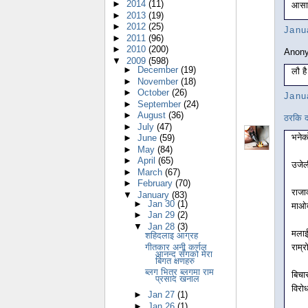
►
2014
(11)
आसा 
►
2013
(19)
►
2012
(25)
Janu
►
2011
(96)
►
2010
(200)
Anony
▼
2009
(598)
►
December
(19)
लौ है
►
November
(18)
►
October
(26)
Janu
►
September
(24)
►
August
(36)
ठरकि द
►
July
(47)
भनेक
►
June
(59)
►
May
(84)
►
April
(65)
उजेल
►
March
(67)
►
February
(70)
राजा
▼
January
(83)
►
Jan 30
(1)
माओब
►
Jan 29
(2)
▼
Jan 28
(3)
मलाई
शहिदलाइ आग्रह
गीतकार अनी कर्णल
राम्
आनन्द सँगको मेरा
बिगत क्षणहरु
ब्लग भित्र ब्लगमा राम
बिचा
प्रसाद खनाल
विरो
►
Jan 27
(1)
►
Jan 26
(1)