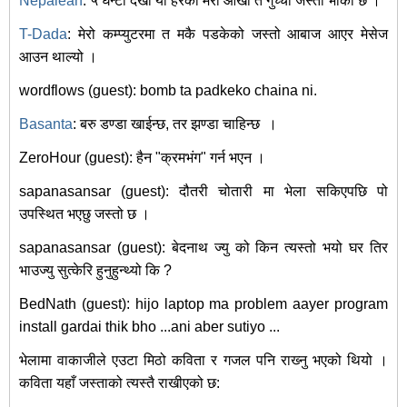
Nepalean
: ५ घन्टा देखी यो हेरको मेरो आंखा त गुच्चा जस्तो भाको छ ।
T-Dada
: मेरो कम्प्युटरमा त मकै पडकेको जस्तो आबाज आएर मेसेज
आउन थाल्यो ।
wordflows (guest): bomb ta padkeko chaina ni.
Basanta
: बरु डण्डा खाईन्छ, तर झण्डा चाहिन्छ
।
ZeroHour (guest): हैन "क्रमभंग" गर्न भएन ।
sapanasansar (guest): दौतरी चोतारी मा भेला सकिएपछि पो
उपस्थित भएछु जस्तो छ ।
sapanasansar (guest): बेदनाथ ज्यु को किन त्यस्तो भयो घर तिर
भाउज्यु सुत्केरि हुनुहुन्थ्यो कि ?
BedNath (guest): hijo laptop ma problem aayer program
install gardai thik bho ...ani aber sutiyo ...
भेलामा वाकाजीले एउटा मिठो कविता र गजल पनि राख्‍नु भएको थियो ।
कविता यहाँ जस्ताको त्यस्तै राखीएको छ: