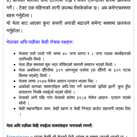
४) आजको भेलाको कपी दौंतरीमा राख्ने र बांकी एजेण्डाको बारेमा छलफल
गर्ने। - टेक्ट एक महिनाको लागी उपल्ब्ध भैसकेकोक छ। अब कमेन्टबक्समा
बहस गर्नुहोला।
यो भेला बाट आएका कुरा कसरी अगाडी बढाउने कमेन्ट बक्समा छलफल
गर्नुहोला।
भेलाका अघि पछीका केही रोचक पक्षहरु:
भेलामा पालै पालो गरी जम्मा ४० जना ब्लगर र ८ जना पाठक साथीहरुको
उपस्थिति थियो ।
भेला ठीक समयमा सुरु भएर तोकिएको समयमै समापन भएको थियो ।
भेला अबधिभर दौँतरीमा ३२१ आगन्तुक प्रवेश (वा दौँतरी मा ३२१ पटक
क्लिक भएको) थियो ।
भेलमा जम्मा २५४७ मेसेज आदान-प्रदान भएका थिए ।
अर्काको ब्लगका सामाग्रीहरु कपि-पेष्ट गर्ने ब्लगरको ‘झाँको झार्ने’ कुरा हुँदा
वातावरण निक्कै रमाईलो भएको थीयो ।
भेलाको अगी पछि गरेर भेलाको बारेमा ३९८७ मेसेज आदान- प्रदान भएको
थीयो ।
केही सहभागीहरु काम, केही खाना त केही निन्द्रा छाडेर सहभागी भएका थिए
।
भेला अघि पछीका केहि रमाईला वाक्यांशहरु जस्ताको त्यस्तै: