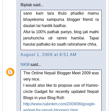
Biplab said...
sano kam tara thulo phadko marnu
bhayekoma sampurna blogger friend ra
dautari lai hardik badhai.
Afut ta 100% pathak pariyo, blog jati mathi
januhuncha uti ramro hamilai. Tapai
harulai pathako ko saath rahirahane chha.
August 1, 2009 at 8:51 AM
NKM
said...
The Online Nepali Blogger Meet 2009 was
very nice.
I would also like to propose use of Hamro-
circle Gadget for recently updated Nepali
Blogs in your Blog Roll:
http://www.nabinkm.com/2009/06/google-
widget-for-nepali-bloggers.html