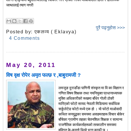
जत्थालाई त्याग नगरी
पुरै पढ्नुहोस >>>
Posted by:
एकलव्य ( Eklavya)
4 Comments
May 20, 2011
विष वृक्ष रोपेर अमृत फल्छ र ,बाबुरामजी ?
लमजुङ दुराडाँडा पाणिनी संस्कृत मा वि का विज्ञान र
गणित विषय शिक्षक तथा नयनियुक्त प्रधानाध्यापक
मुक्ति अधिकारीको रूखमा बाँधेर गोली ठोकी
मारिएको फोटो सायद नेपाली मिडियामा सर्वाधिक
सर्कुलेटेड फोटो मध्ये एक हो । यो फोटो माओवादी
कथित जनयुद्धका समयमा असहमतहरू विचार बोकेर
बाँचेका ग्रामीण तहका चेतनशिल शिक्षक र सामान्य
राजनैतिक कार्यकर्ताहरूको तत्कालीन समयमा
हविगत के-कस्तो थियो भन्न काफी छ ।