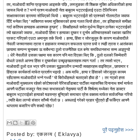
तर, माओवादी शान्ति प्रकृयामा आइसके पछि , लमजुङका ती शिक्षक मुक्ति अधिकारीको हत्या
जायज थियो त ? भन्ने प्रश्न माओवादी नेता बाबुराम भट्टराईलाई एउटा टेलिभिजन
साक्षात्कारका क्रममा सोधिएको थियो । बाबुराम भट्टराईले सो प्रश्नको गोलमटोल जवाफ
दिँदै भनेका थिए ‘ व्यक्तिगत रूपमा मुक्तिसरको हत्या गलत थियो होला , तर इतिहासले समीक्षा
गर्दा कतिपय हत्याहरू आवश्यक हुन्छन्’ । विपक्षीहरूले समेत मूर्धन्य विद्वान ठानेका भट्टराईको
त्यो खालको जवाफ , माओवादी हिंसा र हत्याका दुष्कर र दुर्नाम अतिचारहरूको रक्षाका खातिर
प्रकट गरिएको एउटा अमानुस तर्क थियो । हत्या, हिंसा र जोरजुलुम कै कारण माओवादीले
नेपाली जनमानसमा त्रास र हाहाकार मच्चाउन सफलता प्राप्त गर्‍यो र त्यही त्रास र आतंकका
छायामा सम्पन्न चुनाबमा ऊ सबैभन्दा ठूलो राजनैतिक दल बनेर समविधानसभा सम्म आइपुग्यो
। धेरै नेपालीले उसका पक्षमा यस कारण पनि मत दिएका थिए कि , ठूलो दलको जिम्मेवारी
वोधले उसले आफ्ना हिंसा र दुष्कर्मका उच्छृङ्खलताहरू त्याग गर्ला । तर त्यसो भएन ,
माओवादी ठूलो दल भएर पनि उसका युद्धकालीन उन्मादी व्यवहारहरू वाइसिएल , छापामार र
हिंस्रक कार्यकर्ता मार्फत प्रदर्शन भइरहे । अरू माथि , हत्या र हिंसाको जोरजुलुम कायम
रहँदासम्म माओवादीले भन्ने गर्थ्यो ‘ यो बिरोधीहरूले चलाएको हौवा हो ‘ । तर गएको हप्ता
माओवादी मुख्यालय रहेको कोटेश्वरको पेरिसडाँडाबाट पार्टीका महासचिव दिनानाथ शर्मा मार्फत
आफ्नै पार्टीका मजदूर नेता तथा सभासदको नेतृत्वमा पार्टी कै शिर्षतम् मध्येका नेता डाक्टर
बाबुराम भट्टराईको हत्याको षडयन्त्र बुनिएको समाचार प्रेस वक्तव्य मार्फत सार्वजनिक गरियो
, त्यति बेला लाग्यो संसार साँच्चै गोलो छ । अरूलाई गरेको प्रहार घुँएत्रो झैँ फर्किएर आफ्नै
थाप्लामा बजारिन पनि सक्दो रहेछ !
पुरै पढ्नुहोस >>>
Posted by:
एकलव्य ( Eklavya)