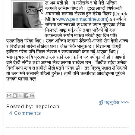
ल अब यती हो। म मरीसके र यो मेरो अन्तिम
ब्लगको अन्तिम पोष्ट हो। दु:ख लाग्दो शिर्षकको
अचम्मको ब्लगका लेखक हुन डेरेक मिलर (Derek
Miller-
www.penmachine.com
).४१ बर्षको
उमेरमा क्यान्सरको ब्यथाबाट ज्यान गुमाएका डेरेक
मिलरले आफू मर्नू अघि तयार पारेको यो ब्लग
आफन्तको सयोग मार्फत मरेको एक दिन पछि
प्रकासित गरेका थिए। उक्त अन्तिम ब्लगमा डेरेकले आफ्नो रोग देखी अन्त्य
र बिछोडको बारेमा लेखेका छन। लेख निकै भाबुक छ। बिज्ञानमा डिग्री
हासिल गरेता पनि मिलर लेखक र सम्पादकको काम गर्दै आएका थिए।
भ्यानकूभरका यि प्रख्यात ब्लगरको ब्लग करीब १० बर्ष पूरानो हो। आफ्नो
बारे देखी संगीत तथा आफ्ना लेख ब्लगमा राखेका छन। जिबीत रहंदा अनेक
किसीमका ब्लग त हामीले लेख्ने पढ्ने गरेका छौं। तर म्रित्यु पक्षात लेखिएको
यो ब्लग भने संसारमै पहिलो हुनेछ। हामी पनि चल्तीबाट आर्काइभमा पूगेको
उनको ब्लगमा गएर
पुरै पढ्नुहोस >>>
Posted by:
nepalean
4 Comments