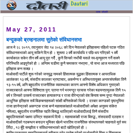
May 27, 2011
बन्दूकको ब्रम्हनालमा सुतेको संविधानसभा
आज मे २८ २०११, तदनुसार जेठ १४ २०६८ को दिन नेपालको इतिहासमा पहिलो पटक गठित
संविधानसभाको आयू सकिने दिन हो । शुरूमा २ वर्षे कार्यावधि र पछि थप गरिएको १ वर्षे
कार्याकाल सकेर तीन वर्षे आयू पूरा गर्दै , कुनै सिन्को नभाँची यसले स्व-मृत्यूवरण गर्ने सक्ने
परिस्थिति आइपुगेको हो । अन्तिम घडीमा कुनै चमत्कार नभएमा , यो सभा आज मध्यरात पछि
इतिहास बन्न सक्छ ।
माओवादी पार्टीले शुरू गरेको जनयुद्ध नामको हिंसात्मक युद्धका हिंसात्मक र आपराधिक
आतंकका १३ वर्ष, संसदीय कालका भ्रष्टाचार, अकर्मण्य र अस्थिरतायुक्त अन्तरसंघर्षका तिनै
१३-१५ वर्ष, अनि बहुदलीय राजनीतिक व्यवस्थाका कारण आफ्नो विशेष अधिकार गुमाएको
राजदरबारले आफ्ना विशिष्टता पुन: प्राप्त गर्न भरमग्दूर प्रयास गरेका षडयन्त्रमूलक तिनै १५
वर्ष र तिनको उत्कर्ष राजदरबार हत्याकाण्ड र राजा वीरेन्द्रको वंश बिनाश सम्म पुग्दा नेपालको
आधुनिक इतिहास सबै बिडम्बनाहरूको सांक्षी बनिसकेको थियो । दरबार काण्डको पृष्ठभूमिमा
राजा ज्ञानेन्द्रको अकण्टक राजा बन्ने महत्वाकांक्षाले माओवादीको अपेक्षा अनुरूप संकेत
नमिल्दा, बहुदलीय राजनैतिक पद्दति बिरूद्ध थालिएको माओवादीलाई तिनै संसदीय
बहुदलियताको पक्षमा उभिएर सहकार्य दियो । महत्वाकांक्षी राजा बिरुद्ध , संसदवादी दलहरू र
माओवादीको गठबन्धन बनाउन भूमिका खेल्ने भारतिय राजनैतिक संस्थापनको चाहनाले मूर्त रूप
लिँदा , १२ बूँदे सम्झौता र संविधानसभाको बाटो खोलिएको हो ।
शान्ति प्रकृयामा बहुदलियतालाई स्वीकार गरेर प्रवेश गरेको माओवादीले हिंसा र हिंसात्मक