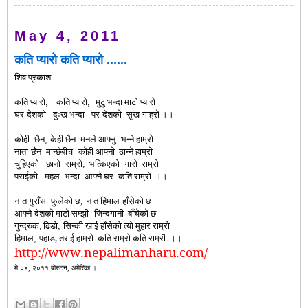
May 4, 2011
कति प्यारो कति प्यारो ......
शिव प्रकाश
कति
प्यारो
कति
प्यारो
मुटु
भन्दा
माटो
प्यारो
,
,
घर
देशको
दुःख
भन्दा
पर
देशको
सुख
गाह्रो
।।
-
-
कोही
छैन
केही
छैन
मनले
आफ्नु
भन्ने
हाम्रो
,
नाता
छैन
मान्छेबीच
कोही
आफ्नो
ठान्ने
हाम्रो
चुहिएको
छानो
राम्रो
,
भत्किएको
गारो
राम्रो
पराईको
महल
भन्दा
आफ्नै
घर
कति
राम्रो
।।
न
त
गुराँस
फुलेको
छ,
न
त
हिमाल
हाँसेको
छ
आफ्नै
देशको
माटो
सम्झी
जिन्दगानी
बाँचेको
छ
गुन्द्रुक,
ढिडो
सिन्की
खा
ई
हाँसेको
त्यो
मुहार
राम्रो
,
हिमाल
पहाड
,
तरा
ई
हाम्रो
कति
राम्रो
कति
राम्रॊ
।।
,
http://www.nepalimanharu.com/
मे ०४, २०११ बोस्टन, अमेरिका ।