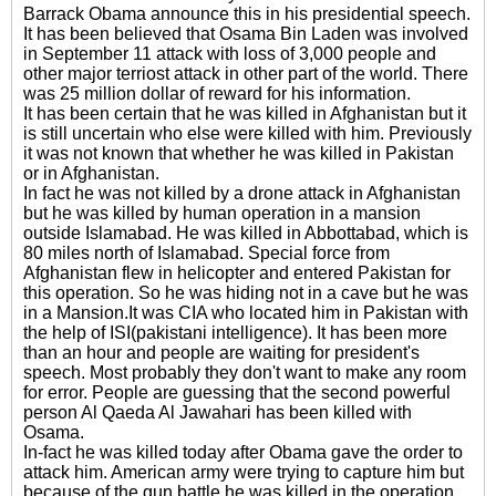
Barrack Obama announce this in his presidential speech.
It has been believed that Osama Bin Laden was involved
in September 11 attack with loss of 3,000 people and
other major terriost attack in other part of the world. There
was 25 million dollar of reward for his information.
It has been certain that he was killed in Afghanistan but it
is still uncertain who else were killed with him. Previously
it was not known that whether he was killed in Pakistan
or in Afghanistan.
In fact he was not killed by a drone attack in Afghanistan
but he was killed by human operation in a mansion
outside Islamabad. He was killed in Abbottabad, which is
80 miles north of Islamabad. Special force from
Afghanistan flew in helicopter and entered Pakistan for
this operation. So he was hiding not in a cave but he was
in a Mansion.It was CIA who located him in Pakistan with
the help of ISI(pakistani intelligence). It has been more
than an hour and people are waiting for president's
speech. Most probably they don't want to make any room
for error. People are guessing that the second powerful
person Al Qaeda Al Jawahari has been killed with
Osama.
In-fact he was killed today after Obama gave the order to
attack him. American army were trying to capture him but
because of the gun battle he was killed in the operation