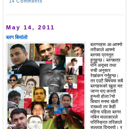
14 Comments
May 14, 2011
ब्लग बियांलो
बलगरहरू आ-आफ्नो
तरीकाले आफ्नो
ब्लगमा प्रस्तुत
हुनुहुन्छ। ब्लगक्षत्र
पनि अनूभव तथा
रुची अनुसार
रेखांकन गर्नुहुन्छ।
तर एउटै बिषयमा सबै
ब्लगहरूको खुला मत
जान्न पाए कस्तो
हुन्थ्यो होला?यो
बिचार मनमा खेली
राख्थ्यो तर केही
महिना पहिला ब्लगर
नबिन मालाकारले
परिस्क्रित तरिकाले
सल्लाह दिनूभयो। र