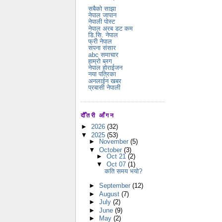
सबैको साझा
नेपाल जापान
नेपाली पोस्ट
नेपाल अरब डट कम
डि.सि. नेपाल
फ्री नेपाल
सपना संसार
abc समाचार
हाम्रो ब्लग
नेपाल होराईजन
नया पत्रिका
अनलाईन खबर
प्रबासी नेपाली
दौँतरी आँगन
►
2026
(32)
▼
2025
(53)
►
November
(5)
▼
October
(3)
►
Oct 21
(2)
▼
Oct 07
(1)
कति समय भयो?
►
September
(12)
►
August
(7)
►
July
(2)
►
June
(9)
►
May
(2)