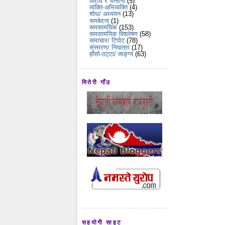
विरोध र भर्त्सना
(5)
व्यक्ति-अभिव्यक्ति
(4)
शोध/ अध्ययन
(13)
समबेदना
(1)
समसामयिक
(153)
समसामयिक विश्लेषण
(58)
समाचार/ टिपोट
(78)
संस्मरण/ नियात्रा
(17)
हाँसो-ठट्टा/ व्यङ्ग्य
(63)
मितेरी गाँउ
सहयोगी साइट