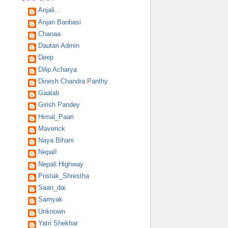
Anjali...
Anjan Banbasi
Chanaa
Dautari Admin
Deep
Dilip Acharya
Dinesh Chandra Panthy
Gaalab
Girish Pandey
Himal_Paari
Maverick
Naya Bihani
Nepal!
Nepali Highway
Postak_Shrestha
Saan_dai
Samyak
Unknown
Yatri Shekhar