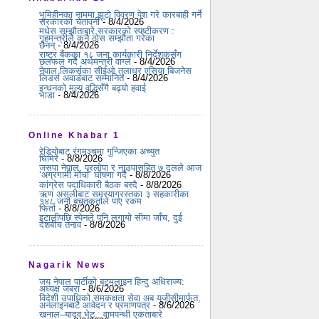
भूमिहीनका नाममा झूटो विवरण पेश गरे कारबाही गर्ने
सरकारको चेतावनी
- 8/4/2026
मधेस सम्झौताबारे सरकारको स्पष्टीकरण :
गृहमन्त्रीले कुनै ठोस सम्झौता गरेका
छैनन्
- 8/4/2026
राष्ट्र बैंकका १८ जना कार्यकारी निर्देशकसँग
छलफल गर्दै अर्थमन्त्री वाग्ले
- 8/4/2026
नेपाल लिकर्सका सीईओ तुलाधर एसिया बिजनेस
लिडर्स अवार्डबाट सम्मानित
- 8/4/2026
इन्धनको मूल्य वृद्धिसँगै बढ्यो हवाई
भाडा
- 8/4/2026
Online Khabar 1
रेडियोबाट रंगमञ्चमा गुन्जिएका अच्युत
घिमिरे
- 8/8/2026
जसपा नेपाल, प्रलोपा र नाउपासहित ७ दलले आज
‘अग्रगामी मोर्चा’ घोषणा गर्दै
- 8/8/2026
कांग्रेस पदाधिकारी बैठक बस्दै
- 8/8/2026
ऋण असुलीबाट समस्याग्रस्तका ३ सहकारीका
१४८ जना बचतकर्ताले पाए रकम
फिर्ता
- 8/8/2026
इटालीपछि स्पेनले पनि लगायो सीमा जाँच, दुई
देशबीच तनाव
- 8/8/2026
Nagarik News
जय नेपाल पार्टीको बटमलाइन हिन्दु अधिराज्य:
अध्यक्ष जबरा
- 8/6/2026
विदेशी उपाधिको समकक्षता सेवा अब यूजीसीमार्फत,
अनलाइनबाटै आवेदन र प्रमाणपत्र
- 8/6/2026
खनाल–यादव भेट : वामपन्थी एकताबारे