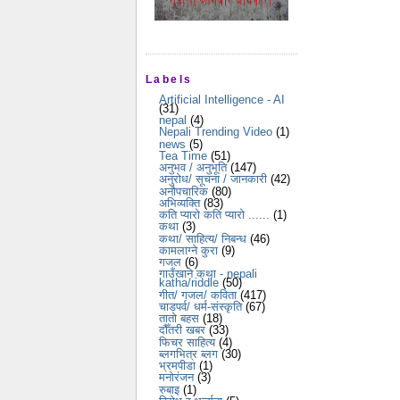
Labels
Artificial Intelligence - AI
(31)
nepal
(4)
Nepali Trending Video
(1)
news
(5)
Tea Time
(51)
अनुभव / अनुभूति
(147)
अनुरोध/ सूचना / जानकारी
(42)
अनौपचारिक
(80)
अभिव्यक्ति
(83)
कति प्यारो कति प्यारो ......
(1)
कथा
(3)
कथा/ साहित्य/ निबन्ध
(46)
कामलाग्ने कुरा
(9)
गजल
(6)
गाउँखाने कथा - nepali
katha/riddle
(50)
गीत/ गजल/ कविता
(417)
चाडपर्व/ धर्म-संस्कृति
(67)
तातो बहस
(18)
दौँतरी खबर
(33)
फिचर साहित्य
(4)
ब्लगभित्र ब्लग
(30)
भ्रमपीडा
(1)
मनोरंजन
(3)
रुबाइ
(1)