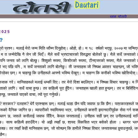
2025
ो?
ो प्रश्न। मलाई मेरो जन्म मिति जाँच्न दिनुहोस्। ओहो, हो। म १८
वर्षको भएछु, २००७ मा जन्मि
म त जन्मेदेखि नै जेन जी थिएँ। मैले सधैं भ्रष्टाचारको विरुद्धमा बोलेको छु। मैले सधैं जनताको 
पनि जनता को लागि बोल्छु। शिशुको रूपमा, किशोरको रूपमा, टीनएजरको रूपमा, मैले जनताको 
ो भए पछि पनि , म सधैं जनताको लागि बोल्नेछु। ती जनताहरू जो निष्पक्ष अवसर चाहन्छन्, जो भविष
रहेका छन्। म चाहन्छु कि उनीहरूले आफ्नो भविष्य देखून्। म चाहन्न कि कसैको भविष्य खोसियोस्।
जाक गरे। मानिसहरूले मलाई धम्की दिए। तर मेरो दिशा बदलिएन। म निष्पक्ष विचार चाहन्छु। म निष्
को लागि। सधैं वाचा हुन्छ। तर कहिल्यै पूरा हुँदैन। जनताहरू खाली हात हुन्छन्। तर म बिर्सिंदि
छु, जनताले पाएको वाचा, त्यो पूरा गर्नुपर्छ।
देश? सरकार? दलहरू? धेरै प्रश्नहरू छन्। मलाई थाहा छैन यदि जवाफ छ कि छैन। पत्रकारहरूले 
हरूको दैनिक जागिर छ। व्यापारीको स्वामित्वमा भएर, उनीहरूले कसरी इमानदारीपूर्वक सेवा गर्न सक्
उटा ब्लग छ, जसले कसैलाई जवाफ दिँदैन, केवल जनतालाई। उनीहरू सही छन् तर उनीहरूलाई मारि
न्छ। सत्य कहिल्यै हराउँदैन। यो अझै त्यहाँ छ, शायद विकसित भएर बसेको होला । ब्लगर भ्ल
क्छ। तर त्यहाँ केही मानिसहरू छन्, जो सोच्छन् कि हामीले निष्पक्ष विचार जनतासमक्ष पुर्‍याउनुपर्छ,
 छैन।