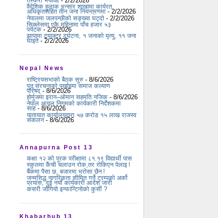
तस्करी भयावह
- 2/2/2026
वैदेशिक हुलाक भन्सार शाखामा कार्यरत
अधिकृतसहित तीन जना नियन्त्रणमा
- 2/2/2026
नेपालमा जलपन्छीको सङ्ख्या घट्दो
- 2/2/2026
सिक्लेसमा एकै महिनामा पाँच हजार ५३
पर्यटक
- 2/2/2026
झापामा ट्र्याक्टर दुर्घटना, १ जनाको मृत्यु, ११ जना
घाइते
- 2/2/2026
Nepal News
राष्ट्रियसभाको बैठक सुरु
- 8/6/2026
पुन:संरचनाको पर्खाइमा समाज कल्याण
परिषद्
- 8/6/2026
होर्मुजमा इरान–ओमान सहमति नजिक
- 8/6/2026
नेपाल आयल निगमको कार्यकारी निर्देशकमा
साह
- 8/6/2026
यातायात कार्यालयद्वारा ५७ करोड १५ लाख राजस्व
संकलन
- 8/6/2026
Annapurna Post 13
कक्षा १२ को पूरक परीक्षामा ८१.१९ विद्यार्थी पास
स्कुलमा कैंची चलाउन रोक,तर रोकिएन पेलाइ !
बैंकमा पैसा छ, बजारमा भरोसा छैन !
जन्मसिद्ध नागरिकता सीमित गर्ने ट्रम्पको अर्को
प्रयास, दुई नयाँ कार्यकारी आदेश जारी
कसरी जोगियो इन्फान्टिनोको कुर्सी ?
Khabarhub 13