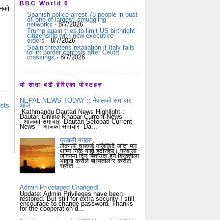
BBC World 6
िनको
Spanish police arrest 78 people in bust
of 'one of largest' smuggling
networks
- 8/7/2026
Trump again tries to limit US birthright
citizenship with new executive
orders
- 8/7/2026
Spain threatens retaliation if Italy fails
to lift border controls after Ceuta
crossings
- 8/7/2026
यो साता बढी हेरिएका पोस्टहरु
NEPAL NEWS TODAY :: नेपालको समाचार
osts
आज
Kathmandu Dautari News Highlight :
Dautari Online Khabar Current News
- आजको समाचार Dautari Setopati Current
News - आजको समाचार Da...
प्रबासी मनहरु
लेकाली चाडपर्ब नजिकिदै जांदा मन
थाम्न निकै गार्हो हुदोंरहेछ। प्रबासी
जीवनमा दिन बिताउदा हुने बिरक्तीला
भावना कसैले बाध्यताले र कसैले
रहरैले ...
Admin Privelaged Changed!
Update: Admin Privileges have been
restored. But still for extra security I still
encourage to change password. Thanks
for the cooperation d...