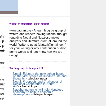
नेपाल र नेपालीको ब्लग चौतारी
www.dautari.org - A team blog by group of
writers and readers having rational thought
एको।
regarding Nepal and Nepalese (news,
analysis and literature) from all around the
लागि
world. Write to us at (dautari@gmail.com)
लागि
for your writing or any contribution or drop
्यको
some words and lets know how we are
doing!
पक्ष
न। म
Telegraph Nepal 3
Nepal: Educate the new cohort based
on the vital stages of Buddha’s life and
thoughts
- telegraphnepal
जवाफ
Nepal: Prospects and Challenges of
Regional Cooperation in South
छन्?
Asia
- Nishit Aryal
न्छ,
Nagdhunga tunnel will help Nepalese
economy to help in economic
गरमा
development
- telegraphnepal
 जसको