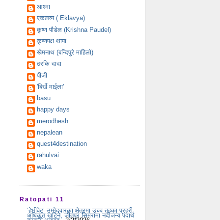
आश्मा
एकलव्य ( Eklavya)
कृष्ण पौडेल (Krishna Paudel)
कृष्णपक्ष थापा
खेमनाथ (बन्दिपुरे माहिलो)
ठरकि दादा
पीजी
'बिर्खे माईला'
basu
happy days
merodhesh
nepalean
quest4destination
rahulvai
waka
Ratopati 11
‘हेभीवेट’ उम्मेदवारका क्षेत्रमा उच्च तहका प्रहरी
अधिकृत खटिने, जीतपुर सिमरामा नदीजन्य पदार्थ