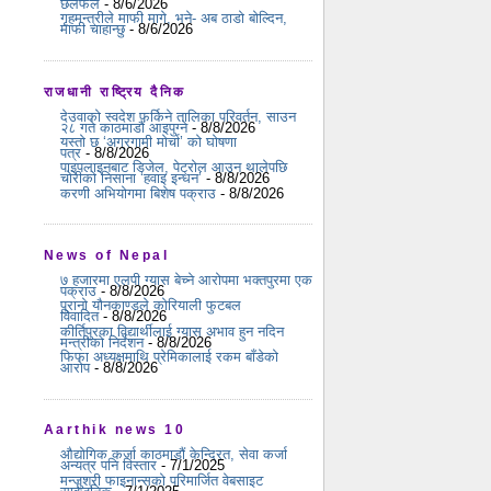
छलफल
- 8/6/2026
गृहमन्त्रीले माफी मागे, भने- अब ठाडो बोल्दिन,
माफी चाहान्छु
- 8/6/2026
राजधानी राष्ट्रिय दैनिक
देउवाको स्वदेश फर्किने तालिका परिवर्तन, साउन
२८ गते काठमाडौं आइपुग्ने
- 8/8/2026
यस्ताे छ ‘अग्रगामी माेर्चा’ काे घाेषणा
पत्र
- 8/8/2026
पाइपलाइनबाट डिजेल, पेट्रोल आउन थालेपछि
चोरीको निसाना ‘हवाइ इन्धन’
- 8/8/2026
करणी अभियोगमा बिशेष पक्राउ
- 8/8/2026
News of Nepal
७ हजारमा एलपी ग्यास बेच्ने आरोपमा भक्तपुरमा एक
पक्राउ
- 8/8/2026
पुरानो यौनकाण्डले कोरियाली फुटबल
विवादित
- 8/8/2026
कीर्तिपुरका विद्यार्थीलाई ग्यास अभाव हुन नदिन
मन्त्रीको निर्देशन
- 8/8/2026
फिफा अध्यक्षमाथि प्रेमिकालाई रकम बाँडेको
आरोप
- 8/8/2026
Aarthik news 10
औद्योगिक कर्जा काठमाडौं केन्द्रित, सेवा कर्जा
अन्यत्र पनि विस्तार
- 7/1/2025
मन्जुश्री फाइनान्सको परिमार्जित वेबसाइट