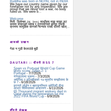
Buddha was born in NEPAL not in INDIA
We have our country name given by our
forefather not by any Imperialist. We are
proud that we never lost a war, no body
ruled us. We were b...
Welcome
मिती: डिसेम्बर २४, २००८ साथीहरु माझ साझा डट
कममा संचारको महत्ब र दुरुपयोगको बारेमा गफकै
क्रममा सामुहिक ब्लगको मान्यता राख्दै दौंतरी खोल्...
आजको उखान
गेडा न गुडी केलाउंछे बूढी
DAUTARI :: दौंतरी RSS 7
Spain vs Portugal World Cup Game
likely score: Spain 2- 1
Portugal
- 7/7/2026
भेनेजुएलामा भूकम्प
- 7/3/2026
अमेरिका र इरानबीचको १४-सूत्रीय सम्झौतामा के
छ ?
- 6/18/2026
इरानले जोर्डन र बहराइनस्थित अमेरिकी सैन्य
आधार शिविरहरूमा आक्रमण
- 6/11/2026
65 Thousand migrant workers died in
Qatar during the preparation for the
2022 FIFA World Cup
- 6/9/2026
दौँतरी लेखक