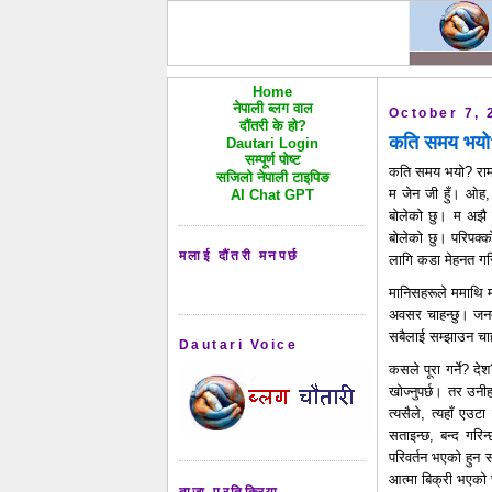
Home
नेपाली ब्लग वाल
October 7, 
दौंतरी के हो?
कति समय भय
Dautari Login
सम्पूर्ण पोष्ट
कति समय भयो? राम्र
सजिलो नेपाली टाइपिङ
म जेन जी हुँ। ओह, 
AI Chat GPT
बोलेको छु। म अझै 
बोलेको छु। परिपक्क
मलाई दौंतरी मनपर्छ
लागि कडा मेहनत गरि
मानिसहरूले ममाथि म
अवसर चाहन्छु। जनता
सबैलाई सम्झाउन चाहन्
Dautari Voice
कसले पूरा गर्ने? 
खोज्नुपर्छ। तर उनी
त्यसैले, त्यहाँ ए
सताइन्छ, बन्द गरि
परिवर्तन भएको हुन स
आत्मा बिक्री भएको
ताजा प्रतिक्रिया