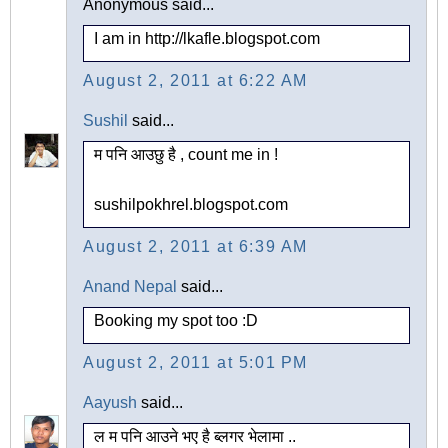
Anonymous said...
I am in http://lkafle.blogspot.com
August 2, 2011 at 6:22 AM
Sushil
said...
म पनि आउछु है , count me in !
sushilpokhrel.blogspot.com
August 2, 2011 at 6:39 AM
Anand Nepal
said...
Booking my spot too :D
August 2, 2011 at 5:01 PM
Aayush
said...
ल म पनि आउने भए है ब्लगर भेलामा ..