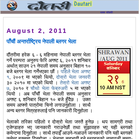
August 2, 2011
पाँचौं अन्तर्राष्ट्रिय नेपाली ब्लगर भेला
दौंतरीमा हरेक ६ - ६ महिनामा नेपाली ब्लगर भेला
गर्ने परम्परा अनुरुप फेरि अगष्ट ६, २०११ शनिबार
अर्थात् साउन २१ नेपाली समय अनुसार बिहान १०
बजे ब्लगर भेला गर्नेभएका छौं ।
पहिले भेला अगष्ट
१
, २००९ मा भएको थियो,
दोस्रो भेला जनवरी
३० २०१० मा भएको थियो ।
तेस्रो भेला अगष्ट
७
, २०१० र
चौथो भेला फेब्रुअरी
५ मा भएको
थियो । अब पाँचौं भेला नेपाली समय अनुसार
अगष्ट ६ शनिबार बिहान १० बजे हुँदैछ । उक्त
समय आफ्नो पात्रोमा चिनो लगाउनुहोला । साथै
अन्य ब्लगर मित्रहरुलाई पनि जानकारी दिनुहोला ।
भेलाको तरिका पहिलो र दोस्रो भेला जस्तै हुनेछ । थप सामग्री तथा
एजेण्डाहरु भए जानकारी गराउनेछौं तथा सुझावहरु भए यही ब्लगको
कमेन्टमा दिनुहोला । साथै तपाईँ आउने-नआउने जानकारी पनि यही ब्लगको
कमेन्ट बक्समा दिनुहोला । भेलामा सहभागी हुने ब्लगहरुको नामावली समय-