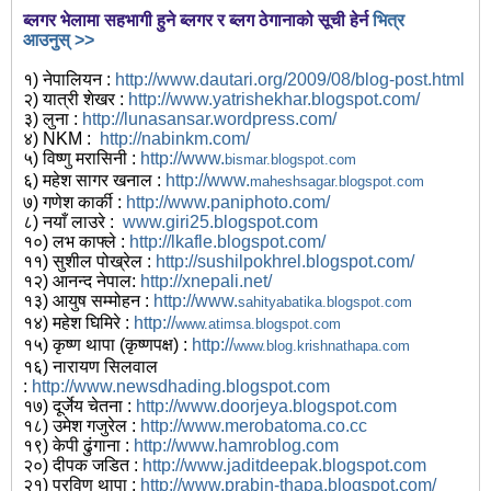
ब्लगर भेलामा सहभागी हुने ब्लगर र ब्लग ठेगानाको सूची हेर्न
भित्र
आउनुस् >>
१) नेपालियन :
http://www.dautari.org/2009/08/blog-post.html
२) यात्री शेखर :
http://www.yatrishekhar.blogspot.com/
३) लुना :
http://lunasansar.wordpress.com/
४) NKM :
http://nabinkm.com/
५) विष्णु मरासिनी :
http://
www.
bismar.blogspot.com
६) महेश सागर खनाल :
http://
www.
maheshsagar.blogspot.com
७) गणेश कार्की :
http://www.paniphoto.com/
८) नयाँ लाउरे :
www.giri25.blogspot.com
१०) लभ काफ्ले :
http://lkafle.blogspot.com/
११) सुशील पोख्रेल :
http://sushilpokhrel.blogspot.com/
१२) आनन्द नेपाल:
http://xnepali.net/
१३) आयुष सम्मोहन :
http://
www.
sahityabatika.blogspot.com
१४) महेश घिमिरे :
http://
www.atimsa.blogspot.com
१५) कृष्ण थापा (कृष्णपक्ष) :
http://
www.blog.krishnathapa.com
१६) नारायण सिलवाल
:
http://
www.newsdhading.blogspot.com
१७) दूर्जेय चेतना :
http://
www.doorjeya.blogspot.com
१८) उमेश गजुरेल :
http://
www.merobatoma.co.cc
१९) केपी ढुंगाना :
http://
www.hamroblog.com
२०) दीपक जडित :
http://
www.jaditdeepak.blogspot.com
२१) प्रविण थापा :
http://
www.prabin-thapa.blogspot.com/