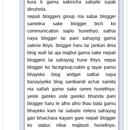
kura k garna sakincha sabaile sujab
dinuhola.
nepali bloggers group ma sabai blogger
sametna sake blogger bich ko
communication sajilo hunethyo. sathai
naya blogger lai pani sahayog garna
sakine thiyo. blogger haru lai jankari dina
blog wall lai aja majbut garna sake nepali
bloggers lai sahayog hune thiyo. nepai
blogger ko facegroup,nabin g tayar parnu
bhayeko blog widget sathai naya
banayiyeko blog sambandi achar samita
ma sallah garne sake ramro hunethiyo.
yesle gareko usle gareko bhanda pani
blogger haru le afno afno thau bata garnu
bhayeko kam lai sabaile milera sahayog
gari bhaichara kayam gare nepali blogger
ko status nikai majboot hunethiyo.