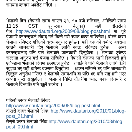
समयमा ब्लगमा अपडेट गर्नेछौं ।
भेलाको दिन (नेपाली समय साउन २१, १० बजे शनिबार, अमेरिकी समय
11:15 CST शुक्रबार बेलुका) यही दौंतरीको
पेज
http://www.dautari.org/2009/08/blog-post.html
मा पूरै
पेजभरि ब्लगरहरुले संवाद गर्न मिल्ने गरी च्याट बक्स राखिनेछ। बोल्ने क्रम
भेलामा रजिष्टर गरिएको क्रमअनुसार हुनेछ। यही ब्लगको कमेन्ट बक्समा
आउने जानकारी दिए भेलाको लागि स्वत: रजिष्टर हुनेछ । अन्य
ब्लगरहरुलाई पनि यस भेलाबारे जानकारी दिनुहोला । भेलाको एजेण्ड
सल्लाह अनुरुप यसै पेजमा राखिनेछ । नेपाली ब्लगका लागी हितकारी हुने
एजेण्डामा भेलाको दिनमा छलफल हुनेछ। तपाईको पनि भेलाको लागि केही
सुझाव भए यही कमेन्ट बक्समा दिनुहोला । आउन नमिल्ने भए पनि जानकारी
दिनुहुन अनुरोध गरिन्छ र भेलाको समयअघि वा पछि भए पनि सहभागी भएर
आफ्ना कुरा राख्नुहोला । भेलाको निम्ति दौंतरींमा च्याट बक्स दिनभरि र
भेलाको दिनपछि पनि खुलै रहनेछ ।
पहिलो ब्लगर भेलाको लिंक:
http://www.dautari.org/2009/08/blog-post.html
दोस्रो ब्लगर भेलाको लिंक:
http://www.dautari.org/2010/01/blog-
post_21.html
तेस्रो ब्लगर भेलाको लिंक:
http://www.dautari.org/2010/08/blog-
post_09.html