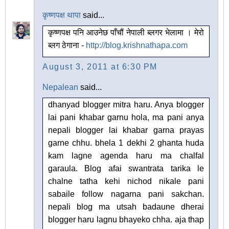
कृष्णपक्ष थापा
said...
कृष्णपक्ष पनि आउनेछ पाँचौं नेपाली ब्लगर भेलामा । मेरो
ब्लग ठेगाना -
http://blog.krishnathapa.com
August 3, 2011 at 6:30 PM
Nepalean
said...
dhanyad blogger mitra haru. Anya blogger
lai pani khabar garnu hola, ma pani anya
nepali blogger lai khabar garna prayas
garne chhu. bhela 1 dekhi 2 ghanta huda
kam lagne agenda haru ma chalfal
garaula. Blog afai swantrata tarika le
chalne tatha kehi nichod nikale pani
sabaile follow nagarna pani sakchan.
nepali blog ma utsah badaune dherai
blogger haru lagnu bhayeko chha. aja thap