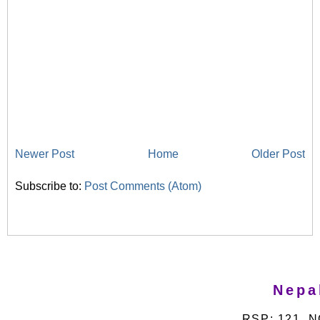
Newer Post
Home
Older Post
Subscribe to:
Post Comments (Atom)
Nepa
RSP: 121, N