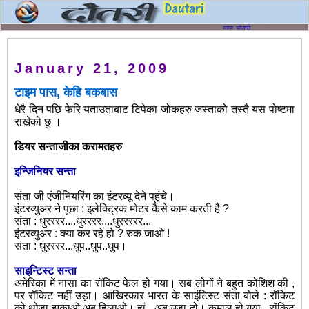
January 21, 2009
टाइम पास, केहि बकबास
धेरै दिन पछि फेरि यताउताबाट टिपेका जोकहरु जस्ताको तस्तै यस पोष्टमा
राखेको छु ।
डियर सन्ताजीका करामतहरु
इन्जिनियर सन्ता
संता जी एंजीनियरिंग का इंटरव्यू देने पहुंचे।
इंटरव्युअर ने पूछा : इलेक्ट्रिक मोटर कैसे काम करती है ?
संता : धुरररर....धुरररर....धुररररर...
इंटरव्युअर : क्या कर रहे हो ? रुक जाओ !
संता : धुरररर...धुप..धुप..धुप।
साइन्टिस्ट सन्ता
अमेरिका
में नासा का रॉकिट फेल हो गया। सब लोगों ने बहुत कोशिश की ,
पर रॉकिट नहीं उड़ा। आखिरकार भारत के साइंटिस्ट संता बोले : रॉकिट
को थोड़ा झुकाओ अब हिलाओ। हां , अब उड़ा दो। कमाल हो गया , रॉकिट