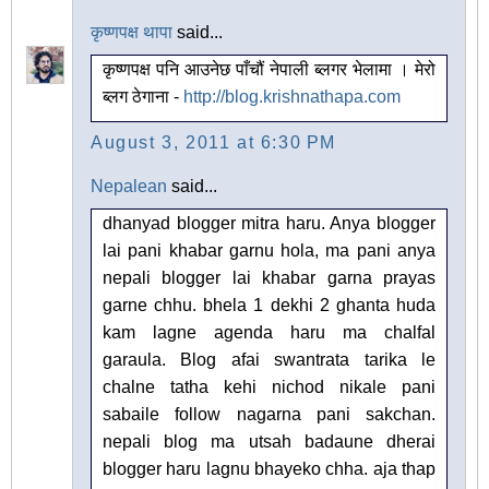
कृष्णपक्ष थापा
said...
कृष्णपक्ष पनि आउनेछ पाँचौं नेपाली ब्लगर भेलामा । मेरो
ब्लग ठेगाना -
http://blog.krishnathapa.com
August 3, 2011 at 6:30 PM
Nepalean
said...
dhanyad blogger mitra haru. Anya blogger
lai pani khabar garnu hola, ma pani anya
nepali blogger lai khabar garna prayas
garne chhu. bhela 1 dekhi 2 ghanta huda
kam lagne agenda haru ma chalfal
garaula. Blog afai swantrata tarika le
chalne tatha kehi nichod nikale pani
sabaile follow nagarna pani sakchan.
nepali blog ma utsah badaune dherai
blogger haru lagnu bhayeko chha. aja thap