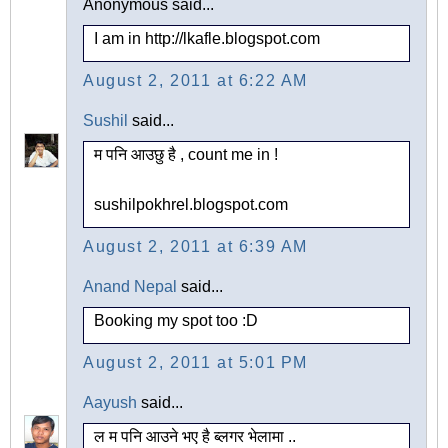
Anonymous said...
I am in http://lkafle.blogspot.com
August 2, 2011 at 6:22 AM
Sushil
said...
म पनि आउछु है , count me in !
sushilpokhrel.blogspot.com
August 2, 2011 at 6:39 AM
Anand Nepal
said...
Booking my spot too :D
August 2, 2011 at 5:01 PM
Aayush
said...
ल म पनि आउने भए है ब्लगर भेलामा ..