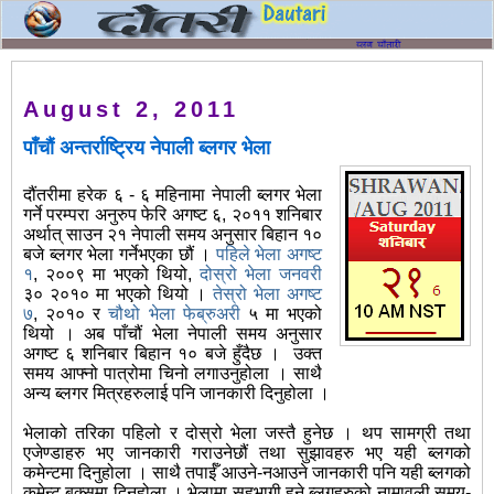
August 2, 2011
पाँचौं अन्तर्राष्ट्रिय नेपाली ब्लगर भेला
दौंतरीमा हरेक ६ - ६ महिनामा नेपाली ब्लगर भेला
गर्ने परम्परा अनुरुप फेरि अगष्ट ६, २०११ शनिबार
अर्थात् साउन २१ नेपाली समय अनुसार बिहान १०
बजे ब्लगर भेला गर्नेभएका छौं ।
पहिले भेला अगष्ट
१
, २००९ मा भएको थियो,
दोस्रो भेला जनवरी
३० २०१० मा भएको थियो ।
तेस्रो भेला अगष्ट
७
, २०१० र
चौथो भेला फेब्रुअरी
५ मा भएको
थियो । अब पाँचौं भेला नेपाली समय अनुसार
अगष्ट ६ शनिबार बिहान १० बजे हुँदैछ । उक्त
समय आफ्नो पात्रोमा चिनो लगाउनुहोला । साथै
अन्य ब्लगर मित्रहरुलाई पनि जानकारी दिनुहोला ।
भेलाको तरिका पहिलो र दोस्रो भेला जस्तै हुनेछ । थप सामग्री तथा
एजेण्डाहरु भए जानकारी गराउनेछौं तथा सुझावहरु भए यही ब्लगको
कमेन्टमा दिनुहोला । साथै तपाईँ आउने-नआउने जानकारी पनि यही ब्लगको
कमेन्ट बक्समा दिनुहोला । भेलामा सहभागी हुने ब्लगहरुको नामावली समय-