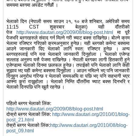
समयमा ब्लगमा अपडेट गर्नेछौं ।
भेलाको दिन (नेपाली समय साउन २१, १० बजे शनिबार, अमेरिकी समय
11:15 CST शुक्रबार बेलुका) यही दौंतरीको
पेज
http://www.dautari.org/2009/08/blog-post.html
मा पूरै
पेजभरि ब्लगरहरुले संवाद गर्न मिल्ने गरी च्याट बक्स राखिनेछ। बोल्ने क्रम
भेलामा रजिष्टर गरिएको क्रमअनुसार हुनेछ। यही ब्लगको कमेन्ट बक्समा
आउने जानकारी दिए भेलाको लागि स्वत: रजिष्टर हुनेछ । अन्य
ब्लगरहरुलाई पनि यस भेलाबारे जानकारी दिनुहोला । भेलाको एजेण्ड
सल्लाह अनुरुप यसै पेजमा राखिनेछ । नेपाली ब्लगका लागी हितकारी हुने
एजेण्डामा भेलाको दिनमा छलफल हुनेछ। तपाईको पनि भेलाको लागि केही
सुझाव भए यही कमेन्ट बक्समा दिनुहोला । आउन नमिल्ने भए पनि जानकारी
दिनुहुन अनुरोध गरिन्छ र भेलाको समयअघि वा पछि भए पनि सहभागी भएर
आफ्ना कुरा राख्नुहोला । भेलाको निम्ति दौंतरींमा च्याट बक्स दिनभरि र
भेलाको दिनपछि पनि खुलै रहनेछ ।
पहिलो ब्लगर भेलाको लिंक:
http://www.dautari.org/2009/08/blog-post.html
दोस्रो ब्लगर भेलाको लिंक:
http://www.dautari.org/2010/01/blog-
post_21.html
तेस्रो ब्लगर भेलाको लिंक:
http://www.dautari.org/2010/08/blog-
post_09.html