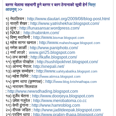
ब्लगर भेलामा सहभागी हुने ब्लगर र ब्लग ठेगानाको सूची हेर्न
भित्र
आउनुस् >>
१) नेपालियन :
http://www.dautari.org/2009/08/blog-post.html
२) यात्री शेखर :
http://www.yatrishekhar.blogspot.com/
३) लुना :
http://lunasansar.wordpress.com/
४) NKM :
http://nabinkm.com/
५) विष्णु मरासिनी :
http://
www.
bismar.blogspot.com
६) महेश सागर खनाल :
http://
www.
maheshsagar.blogspot.com
७) गणेश कार्की :
http://www.paniphoto.com/
८) नयाँ लाउरे :
www.giri25.blogspot.com
१०) लभ काफ्ले :
http://lkafle.blogspot.com/
११) सुशील पोख्रेल :
http://sushilpokhrel.blogspot.com/
१२) आनन्द नेपाल:
http://xnepali.net/
१३) आयुष सम्मोहन :
http://
www.
sahityabatika.blogspot.com
१४) महेश घिमिरे :
http://
www.atimsa.blogspot.com
१५) कृष्ण थापा (कृष्णपक्ष) :
http://
www.blog.krishnathapa.com
१६) नारायण सिलवाल
:
http://
www.newsdhading.blogspot.com
१७) दूर्जेय चेतना :
http://
www.doorjeya.blogspot.com
१८) उमेश गजुरेल :
http://
www.merobatoma.co.cc
१९) केपी ढुंगाना :
http://
www.hamroblog.com
२०) दीपक जडित :
http://
www.jaditdeepak.blogspot.com
२१) प्रविण थापा :
http://
www.prabin-thapa.blogspot.com/