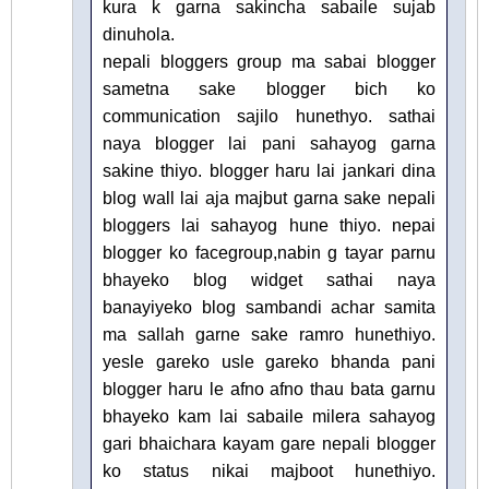
kura k garna sakincha sabaile sujab
dinuhola.
nepali bloggers group ma sabai blogger
sametna sake blogger bich ko
communication sajilo hunethyo. sathai
naya blogger lai pani sahayog garna
sakine thiyo. blogger haru lai jankari dina
blog wall lai aja majbut garna sake nepali
bloggers lai sahayog hune thiyo. nepai
blogger ko facegroup,nabin g tayar parnu
bhayeko blog widget sathai naya
banayiyeko blog sambandi achar samita
ma sallah garne sake ramro hunethiyo.
yesle gareko usle gareko bhanda pani
blogger haru le afno afno thau bata garnu
bhayeko kam lai sabaile milera sahayog
gari bhaichara kayam gare nepali blogger
ko status nikai majboot hunethiyo.