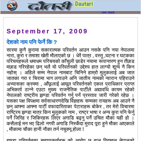
September 17, 2009
देशको नाम पनि फेर्ने कि ?
सारमा कुनै कुरामा सकारात्मक परिवर्तन आउन नसके पनि नया नेपालमा
नारा, कुरा र तमाशा खेती मौलाएको छ । धेरै पात्र , वस्तु ,घटना र घटकका
परिचयहरूले धमाधम परिचयको काँचुली छाडेर नयामा रूपान्तरण हुन तँछाड
मछाड गरिरहेका छन् भलै यो परिवर्तनको उद्देश्य हात लाग्यो शून्य नै किन
नहोस् । अहिले सम्म नेपाल नामबाट चिनिने हाम्रो मुलुकलाई अब जात
जातका गरा र चिरामा भाग लगाउने अनि जातीय नामको न्वारान पहिराउने
अभ्यासका क्रममा , आँफूलाई आमूल परिवर्तनको एकल प्राधिकार प्राप्त
अभिकर्ता ठान्ने एउटा मुख्य राजनैतिक पार्टीले अद्यावधि कायम रहेको
नेपालको राष्ट्रीय झण्डा परिवर्तन गर्नु पर्ने प्रस्ताव जारी गरेको रहेछ ।
यसका पक्ष विपक्षमा सर्वसाधारणदेखि विज्ञहरू सम्मका रायहरू अब आउने नै
छन् आफ्ना आफ्ना पार्टी वफादारिताका पेटाराहरू बोकेर , तर मेरो विचारमा
राष्ट्रिय झण्डा मात्र किन मुलुकको नाम , राष्ट्र भाषा र अन्य कुरा पनि फेर्नु
पर्ने जिरिह र जिकिरहरू लिएर अगाडि बढ्नु पर्ने उचित मौका यही हो ।
कसैलाई मन भए ढिलो नगरी अगाडि निस्कँदा मुराद पूरा हुने मौका आएकाले
, मौकामा चौका हानी नौका तर्न नचुक्नू होला !
झण्डा परिवर्तनका सुझावकर्ताहरू को आरोप छ हाल विद्यमान नेपालको