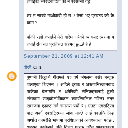
तपाईंको स्पस्टबादिता को म प्रसन्सा गर्छु
तर म साच्चै माओवादी हो त ? तेसो भए प्रचन्ड को के
काम ?
बाँकी रह्यो तपाईंले मेरो बारेमा गरेको व्याख्या: त्यसमा म
तपाईं सँग सत प्रतिसत सहमत् छु...हे हे हे
September 21, 2009 at 12:41 AM
पीजी
said...
पुष्पजी सिद्धार्थ गौतमले १२ वर्ष जंगलमा बसेर बन्दुक
चलाएका थिएनन । अहिले इराक र अफगानिस्तानबाट
फर्केका बेलायति र अमेरिकी सैनिकहरुलाई ठुलो
संख्यामा साइकोलोजिकल काउन्सिलिङ गरिन्छ नत्र
समाजमा एडाप्ट गर्न समस्या पर्यो रे। एउटा एक्सट्रिम
बाट अर्को एक्सट्रिममा जांदा मान्छे लाई काउन्सिलिङ
अर्थात कामरेडि भाषामा प्रशिक्षणको आवश्यकता पर्दछ ,
शहरमा बस्नेलाई पनि दिइदा फरक पर्दैन आवश्यकता