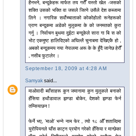
हैनभने, बन्दूकेहरू मार्फत तय गरौँ यस्तो खेल -जसको
शक्ति उसको भक्ति वा जसले जित्ने उसैले देश कब्जामा
लिने । नगारिक सर्वोच्चाताको कोकोहोलो रूनेहरूको
प्राण बन्दूकमा अडेको मुलुकमा के को जनमतको कुरा
गर्नु । निर्वाचन बुथमा दुईटा बन्दूकेले सारा गा बि स को
भोट एकमुष्ट हालिदिएको अघिल्लै चुनाबमा देखिएकै हो ,
अबको बन्दूकमय नया नेपालमा अरू के के हुँदै जानेछ हेरौँ
, नसीब फुटालेर ।
September 18, 2009 at 4:28 AM
Samyak
said...
माओवादी ब्वाँसाहरू कुन जमानामा कुन मुलुकले बनाको
हँसिया हथौडावाल झण्डा बोकेर, देशको झण्डा फेर्न
तम्सियाछन !
फेर्ने भए, 'माओ' भन्ने नाम फेर , त्यो १८ औँ शताव्दिमा
युरोपियनले घाँस काट्न प्रयोग गरेको हँसिया र मान्छेका