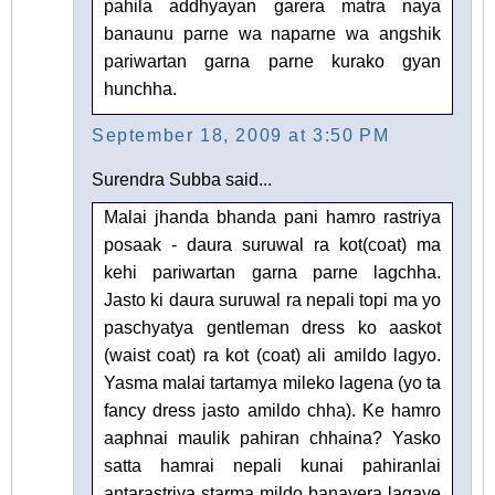
pahila addhyayan garera matra naya
banaunu parne wa naparne wa angshik
pariwartan garna parne kurako gyan
hunchha.
September 18, 2009 at 3:50 PM
Surendra Subba said...
Malai jhanda bhanda pani hamro rastriya
posaak - daura suruwal ra kot(coat) ma
kehi pariwartan garna parne lagchha.
Jasto ki daura suruwal ra nepali topi ma yo
paschyatya gentleman dress ko aaskot
(waist coat) ra kot (coat) ali amildo lagyo.
Yasma malai tartamya mileko lagena (yo ta
fancy dress jasto amildo chha). Ke hamro
aaphnai maulik pahiran chhaina? Yasko
satta hamrai nepali kunai pahiranlai
antarastriya starma mildo banayera lagaye