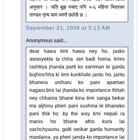
अनुसार । जति बुझ पचाए पनि ५-६ महिना भित्रका
ताण्डव नृत्य घाम जस्तै छर्लङै छ ।
September 21, 2009 at 5:13 AM
Anonymous said...
dear hawa timi hawa ney ho. jasko
awasyekta ta chha .tari badi hoina. timro
rashtrya jhanda parti ko samman le garda
bujhinchha ki timi kunkhale jantu ho. jantu
bhanera uniharu ko pani apaman
nagaru.timi lai jhanda ko importance thhah
ney chhaina bhane kina timi sanga bekar
ma aljhinu pheri pani sushma le bhaneko
pani thik ho .by the way timi nepali ra
manis ho bhane afno kura lai
sachchyaunu. galti swikar garda humanity
mardaina. ya pheri janda ko importance lai