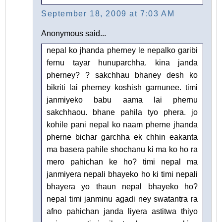
September 18, 2009 at 7:03 AM
Anonymous said...
nepal ko jhanda pherney le nepalko garibi
fernu tayar hunuparchha. kina janda
pherney? ? sakchhau bhaney desh ko
bikriti lai pherney koshish garnunee. timi
janmiyeko babu aama lai phernu
sakchhaou. bhane pahila tyo phera. jo
kohile pani nepal ko naam pherne jhanda
pherne bichar garchha ek chhin eakanta
ma basera pahile shochanu ki ma ko ho ra
mero pahichan ke ho? timi nepal ma
janmiyera nepali bhayeko ho ki timi nepali
bhayera yo thaun nepal bhayeko ho?
nepal timi janminu agadi ney swatantra ra
afno pahichan janda liyera astitwa thiyo