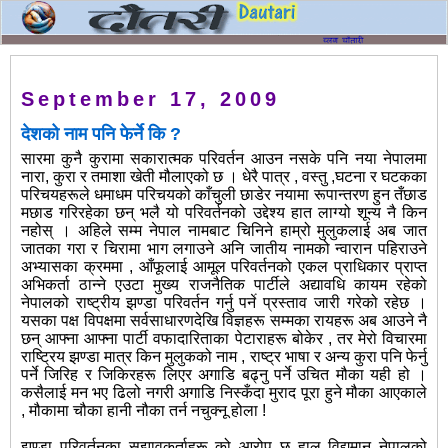
September 17, 2009
देशको नाम पनि फेर्ने कि ?
सारमा कुनै कुरामा सकारात्मक परिवर्तन आउन नसके पनि नया नेपालमा
नारा, कुरा र तमाशा खेती मौलाएको छ । धेरै पात्र , वस्तु ,घटना र घटकका
परिचयहरूले धमाधम परिचयको काँचुली छाडेर नयामा रूपान्तरण हुन तँछाड
मछाड गरिरहेका छन् भलै यो परिवर्तनको उद्देश्य हात लाग्यो शून्य नै किन
नहोस् । अहिले सम्म नेपाल नामबाट चिनिने हाम्रो मुलुकलाई अब जात
जातका गरा र चिरामा भाग लगाउने अनि जातीय नामको न्वारान पहिराउने
अभ्यासका क्रममा , आँफूलाई आमूल परिवर्तनको एकल प्राधिकार प्राप्त
अभिकर्ता ठान्ने एउटा मुख्य राजनैतिक पार्टीले अद्यावधि कायम रहेको
नेपालको राष्ट्रीय झण्डा परिवर्तन गर्नु पर्ने प्रस्ताव जारी गरेको रहेछ ।
यसका पक्ष विपक्षमा सर्वसाधारणदेखि विज्ञहरू सम्मका रायहरू अब आउने नै
छन् आफ्ना आफ्ना पार्टी वफादारिताका पेटाराहरू बोकेर , तर मेरो विचारमा
राष्ट्रिय झण्डा मात्र किन मुलुकको नाम , राष्ट्र भाषा र अन्य कुरा पनि फेर्नु
पर्ने जिरिह र जिकिरहरू लिएर अगाडि बढ्नु पर्ने उचित मौका यही हो ।
कसैलाई मन भए ढिलो नगरी अगाडि निस्कँदा मुराद पूरा हुने मौका आएकाले
, मौकामा चौका हानी नौका तर्न नचुक्नू होला !
झण्डा परिवर्तनका सुझावकर्ताहरू को आरोप छ हाल विद्यमान नेपालको