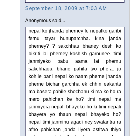
September 18, 2009 at 7:03 AM
Anonymous said...
nepal ko jhanda pherney le nepalko garibi
fernu tayar hunuparchha. kina janda
pherney? ? sakchhau bhaney desh ko
bikriti lai pherney koshish garnunee. timi
janmiyeko babu aama lai phernu
sakchhaou. bhane pahila tyo phera. jo
kohile pani nepal ko naam pherne jhanda
pherne bichar garchha ek chhin eakanta
ma basera pahile shochanu ki ma ko ho ra
mero pahichan ke ho? timi nepal ma
janmiyera nepali bhayeko ho ki timi nepali
bhayera yo thaun nepal bhayeko ho?
nepal timi janminu agadi ney swatantra ra
afno pahichan janda liyera astitwa thiyo