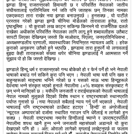
झण्डा हिन्दू राजतन्त्रको हिमायती छ र परिवर्तित नेपालको जातीय
संघीयतालाई प्रतिनिधित्व गर्न जति पनि जातहरू छन् तिनका नामका
एकएकवटा तारा राखेर नया झण्डा बनाउनुपर्छ । हुनसक्छ , यो पार्टीले
प्रस्ताव गरेको झण्डा झण्डै चीनिया मोडेलको तारावाला हुनेछ, रातो
पृष्ठभूमिमा । यो कुराको लख काट्न सकिन्छ किनभने यो राजनैतिक दलले
राखेका अधीकांश परिवर्तित नेपालका लागि लागू हुने शब्दावलीहरू उतैबाट
सापटी लिएका देखिन्छन् जस्तो कि माओवाद, पिएलए, जनप्रतिनिधिसभा ,
अध्यक्षमण्डलीय प्रणाली, व्यवस्थापिका नियन्त्रित न्यायलय आदि । हरेक
कुराको अनुकरण उतैको हुने भएपछि , झण्डामा तारा हुनुपर्ने यो लगावलाई
बुझ्दा केही ताराहरूको संख्या थपेर चीनिया झण्डालाई नै आत्मसात गर्ने
सुझाव पो हो कि जस्तो देखिन्छ ।
झण्डाले हिन्दू धर्म र राजतन्त्रको गन्ध बोकेको हो र फेर्न पर्ने हो भने नेपाली
भाषाको बचाउ गर्न सकिने कुरा पनि भएन । नेपाली भाषा यसै पनि खस र
बाहुनहरूको मातृभाषा भनिने गरेको छ र यसको माऊ भाषा हिन्दूहरूले
देवभाषा भन्ने संस्कृत भएको हुनाले नेपालीमा ८०% शव्दहरू संस्कृतबाट नै
छन् भन्ने मानिएको छ । यसैपनि जनजाती र तराईयाहरूको नेपाली भाषालाई
नेपाल नामको मुलुकले दिएको विशेष स्थान र राष्ट्रभाषाको स्थानप्रति
पर्याप्त गुनासो छ ।नया नेपालले सबैलाई न्याय गर्नु पर्ने भएकाले , नेपाली
भाषालाई पनि राष्ट्रभाषाको ठाउँबाट हटाएर ' हिन्दी' वा अंग्रेजीलाई
'न्यूट्रल अम्पायर'को दर्जामा स्थापित गराउन पनि धेरैलाई म लागेको हुन
सक्छ । नेपाली राष्ट्रभाषा नमानेर हिन्दीलाई च्याप्ने र उपराषट्रपतिले
नेपालीमा शपथ खानै हुन्न भन्ने जनजाती महासंघको अडानले यो कुरा
देखाएको पनि हो । अत: ओरालो लागेको मृगलाई लखेट्नुपर्छ वा फलाम