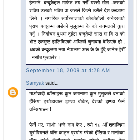
हैनभने, बन्दूकेहरू मार्फत तय गरौँ यस्तो खेल -जसको
शक्ति उसको भक्ति वा जसले जित्ने उसैले देश कब्जामा
लिने । नगारिक सर्वोच्चाताको कोकोहोलो रूनेहरूको
प्राण बन्दूकमा अडेको मुलुकमा के को जनमतको कुरा
गर्नु । निर्वाचन बुथमा दुईटा बन्दूकेले सारा गा बि स को
भोट एकमुष्ट हालिदिएको अघिल्लै चुनाबमा देखिएकै हो ,
अबको बन्दूकमय नया नेपालमा अरू के के हुँदै जानेछ हेरौँ
, नसीब फुटालेर ।
September 18, 2009 at 4:28 AM
Samyak
said...
माओवादी ब्वाँसाहरू कुन जमानामा कुन मुलुकले बनाको
हँसिया हथौडावाल झण्डा बोकेर, देशको झण्डा फेर्न
तम्सियाछन !
फेर्ने भए, 'माओ' भन्ने नाम फेर , त्यो १८ औँ शताव्दिमा
युरोपियनले घाँस काट्न प्रयोग गरेको हँसिया र मान्छेका