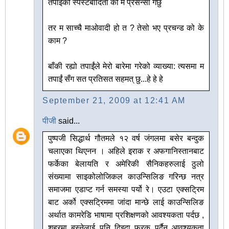
तपाईंको स्पस्टबादिता को म प्रसन्सा गर्छु
तर म साच्चै माओवादी हो त ? तेसो भए प्रचन्ड को के
काम ?
बाँकी रह्यो तपाईंले मेरो बारेमा गरेको व्याख्या: त्यसमा म
तपाईं सँग सत प्रतिसत सहमत् छु...हे हे हे
September 21, 2009 at 12:41 AM
पीजी
said...
पुष्पजी सिद्धार्थ गौतमले १२ वर्ष जंगलमा बसेर बन्दुक
चलाएका थिएनन । अहिले इराक र अफगानिस्तानबाट
फर्केका बेलायति र अमेरिकी सैनिकहरुलाई ठुलो
संख्यामा साइकोलोजिकल काउन्सिलिङ गरिन्छ नत्र
समाजमा एडाप्ट गर्न समस्या पर्यो रे। एउटा एक्सट्रिम
बाट अर्को एक्सट्रिममा जांदा मान्छे लाई काउन्सिलिङ
अर्थात कामरेडि भाषामा प्रशिक्षणको आवश्यकता पर्दछ ,
शहरमा बस्नेलाई पनि दिइदा फरक पर्दैन आवश्यकता