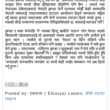
तातेका बेलामा यसलाई पिट्नु पर्छ भने झैँ , कमजोड नेपाललाई निचोरेर बढि
फाइदा लिन यस्तो मौका इतिहासमा दोहोरिने पनि छैन । तसर्थ नया
नेपालका ठेकेदारहरूले नेपाली झण्डा फेर्ने प्रस्ताव गरेझैँ केही समयपछि
नेपाली भाषालाई राष्ट्रभाषाबाट हटाउन आन्दोलन छेड्ने सम्भावना ज्यूँका
त्यूँ रहाक हुनाले राष्ट्रभाषा पनि फेर्ने प्रस्ताव ल्याउन ढिलो नगर्दा हुन्छ ।
यसको बीऊ परमानन्द प्रकरणमा रोपिइसकिएको छ, यसलाई मलजल गरौँ !
झण्डा र भाषा फेरेपछि 'ने' नामका हिन्दू ऋषीले 'पालन' गरेर नेपाल भएको
किंवदन्ती पढेकाहरूलाई यो आसयको नाममा आपत्ति लाग्नु पनि अनौठो हुने
कुरा भएन । त्यसैले यो पुरानो नाम 'नेपाल' मा किन रोकिने भनेर
क्रान्तिकारी पेटमा आगो दन्किन पनि सक्छ । त्यसैले प्याकेजमा नै सबै कुरा
फेरे हुन्छ । राष्ट्रभाषा , राष्ट्रिय झण्डा र मुलुकको नाम नै फेरे पछि त हामी
पुराना कुराबाट मुक्त भैहाल्यौँ नि ! आमूल परिवर्तनको यस्तो विधि हुँदा हुँदै
किन अरू प्रयत्नमा रुमल्लिइरहने ? देशको नाम पनि 'माओस्तान' वा
'जनताको जनजातीय जनसंघ' वा यस्तै केही राखेर चमत्कार गर्न अब ढिलो
गर्नु हुन्न !
Posted by:
एकलव्य ( Eklavya)
Labels:
हाँसो-ठट्टा/
व्यङ्ग्य