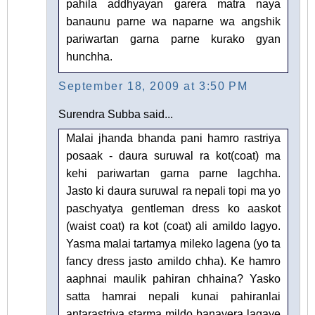
pahila addhyayan garera matra naya
banaunu parne wa naparne wa angshik
pariwartan garna parne kurako gyan
hunchha.
September 18, 2009 at 3:50 PM
Surendra Subba said...
Malai jhanda bhanda pani hamro rastriya
posaak - daura suruwal ra kot(coat) ma
kehi pariwartan garna parne lagchha.
Jasto ki daura suruwal ra nepali topi ma yo
paschyatya gentleman dress ko aaskot
(waist coat) ra kot (coat) ali amildo lagyo.
Yasma malai tartamya mileko lagena (yo ta
fancy dress jasto amildo chha). Ke hamro
aaphnai maulik pahiran chhaina? Yasko
satta hamrai nepali kunai pahiranlai
antarastriya starma mildo banayera lagaye