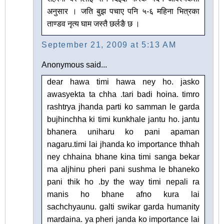
अनुसार । जति बुझ पचाए पनि ५-६ महिना भित्रका
ताण्डव नृत्य घाम जस्तै छर्लङै छ ।
September 21, 2009 at 5:13 AM
Anonymous said...
dear hawa timi hawa ney ho. jasko
awasyekta ta chha .tari badi hoina. timro
rashtrya jhanda parti ko samman le garda
bujhinchha ki timi kunkhale jantu ho. jantu
bhanera uniharu ko pani apaman
nagaru.timi lai jhanda ko importance thhah
ney chhaina bhane kina timi sanga bekar
ma aljhinu pheri pani sushma le bhaneko
pani thik ho .by the way timi nepali ra
manis ho bhane afno kura lai
sachchyaunu. galti swikar garda humanity
mardaina. ya pheri janda ko importance lai