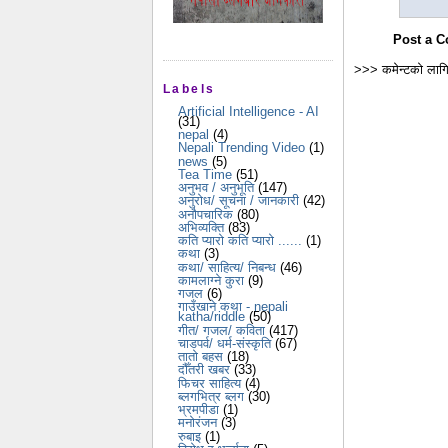
Post a 
>>> कमेन्टको लागि
Labels
Artificial Intelligence - AI
(31)
nepal
(4)
Nepali Trending Video
(1)
news
(5)
Tea Time
(51)
अनुभव / अनुभूति
(147)
अनुरोध/ सूचना / जानकारी
(42)
अनौपचारिक
(80)
अभिव्यक्ति
(83)
कति प्यारो कति प्यारो ......
(1)
कथा
(3)
कथा/ साहित्य/ निबन्ध
(46)
कामलाग्ने कुरा
(9)
गजल
(6)
गाउँखाने कथा - nepali
katha/riddle
(50)
गीत/ गजल/ कविता
(417)
चाडपर्व/ धर्म-संस्कृति
(67)
तातो बहस
(18)
दौँतरी खबर
(33)
फिचर साहित्य
(4)
ब्लगभित्र ब्लग
(30)
भ्रमपीडा
(1)
मनोरंजन
(3)
रुबाइ
(1)