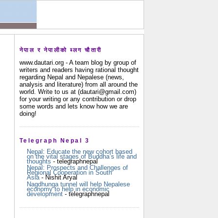
नेपाल र नेपालीको ब्लग चौतारी
www.dautari.org - A team blog by group of
writers and readers having rational thought
regarding Nepal and Nepalese (news,
analysis and literature) from all around the
world. Write to us at (dautari@gmail.com)
for your writing or any contribution or drop
some words and lets know how we are
doing!
Telegraph Nepal 3
Nepal: Educate the new cohort based
on the vital stages of Buddha’s life and
thoughts
- telegraphnepal
Nepal: Prospects and Challenges of
Regional Cooperation in South
Asia
- Nishit Aryal
Nagdhunga tunnel will help Nepalese
economy to help in economic
development
- telegraphnepal