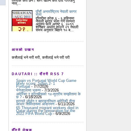
तथ्यांक कतै छैन। ब्लग खोल्न कतै दर्ता गरिरहनु
नपर्...
पाँचौं अन्तर्राष्ट्रिय नेपाली ब्लगर
भेला
दौंतरीमा हरेक ६ - ६ महिनामा
नेपाली ब्लगर भेला गर्ने परम्परा
अनुरुप फेरि अगष्ट ६, २०११
शनिबार अर्थात् साउन २१ नेपाली
समय अनुसार बिहान १० ब...
आजको उखान
कसैलाई भने मरी मरी, कसैलाई भने परी परी
DAUTARI :: दौंतरी RSS 7
Spain vs Portugal World Cup Game
likely score: Spain 2- 1
Portugal
- 7/7/2026
भेनेजुएलामा भूकम्प
- 7/3/2026
अमेरिका र इरानबीचको १४-सूत्रीय सम्झौतामा के
छ ?
- 6/18/2026
इरानले जोर्डन र बहराइनस्थित अमेरिकी सैन्य
आधार शिविरहरूमा आक्रमण
- 6/11/2026
65 Thousand migrant workers died in
Qatar during the preparation for the
2022 FIFA World Cup
- 6/9/2026
दौँतरी लेखक