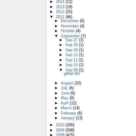
►
2014
(11)
►
2013
(19)
►
2012
(25)
▼
2011
(96)
►
December
(6)
►
November
(4)
►
October
(4)
▼
September
(7)
►
Sep 27
(1)
►
Sep 26
(1)
►
Sep 18
(1)
►
Sep 12
(1)
►
Sep 11
(1)
►
Sep 10
(1)
▼
Sep 08
(1)
झरिको दिन
►
August
(10)
►
July
(6)
►
June
(6)
►
May
(8)
►
April
(12)
►
March
(14)
►
February
(6)
►
January
(13)
►
2010
(200)
►
2009
(598)
►
2008
(475)