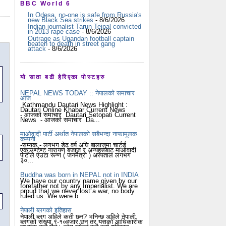
BBC World 6
In Odesa, no-one is safe from Russia's
new Black Sea strikes
- 8/6/2026
Indian journalist Tarun Tejpal convicted
in 2013 rape case
- 8/6/2026
Outrage as Ugandan football captain
beaten to death in street gang
attack
- 8/6/2026
यो साता बढी हेरिएका पोस्टहरु
NEPAL NEWS TODAY :: नेपालको समाचार
आज
Kathmandu Dautari News Highlight :
Dautari Online Khabar Current News
- आजको समाचार Dautari Setopati Current
News - आजको समाचार Da...
माओवादी पार्टी अर्थात नेपालको सबैभन्दा नाफामूलक
कम्पनी
-सम्यक - लगभग डेढ वर्ष अघि बालाजुमा चार्टर्ड
एकाउण्टेण्ट नारायण बजाज र अन्यहरूबाट माओवादी
पार्टीले एउटा रूग्ण ( जनमैत्री ) अस्पताल लगभग
३०...
Buddha was born in NEPAL not in INDIA
We have our country name given by our
forefather not by any Imperialist. We are
proud that we never lost a war, no body
ruled us. We were b...
नेपाली ब्लगको इतिहास
नेपाली ब्लग अहिले कती छन? भनिन्छ अहिले नेपाली
ब्लगको संख्या ९-१०हजार छन् तर यसको आधिकारीक