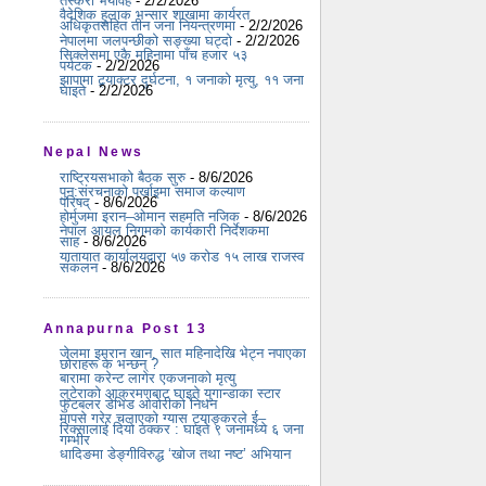
तस्करी भयावह
- 2/2/2026
वैदेशिक हुलाक भन्सार शाखामा कार्यरत
अधिकृतसहित तीन जना नियन्त्रणमा
- 2/2/2026
नेपालमा जलपन्छीको सङ्ख्या घट्दो
- 2/2/2026
सिक्लेसमा एकै महिनामा पाँच हजार ५३
पर्यटक
- 2/2/2026
झापामा ट्र्याक्टर दुर्घटना, १ जनाको मृत्यु, ११ जना
घाइते
- 2/2/2026
Nepal News
राष्ट्रियसभाको बैठक सुरु
- 8/6/2026
पुन:संरचनाको पर्खाइमा समाज कल्याण
परिषद्
- 8/6/2026
होर्मुजमा इरान–ओमान सहमति नजिक
- 8/6/2026
नेपाल आयल निगमको कार्यकारी निर्देशकमा
साह
- 8/6/2026
यातायात कार्यालयद्वारा ५७ करोड १५ लाख राजस्व
संकलन
- 8/6/2026
Annapurna Post 13
जेलमा इमरान खान, सात महिनादेखि भेट्न नपाएका
छोराहरू के भन्छन् ?
बारामा करेन्ट लागेर एकजनाको मृत्यु
लुटेराको आक्रमणबाट घाइते युगान्डाका स्टार
फुटबलर डेभिड ओवोरीको निधन
मापसे गरेर चलाएको ग्यास ट्याङ्करले ई–
रिक्सालाई दियो ठक्कर : घाइते ९ जनामध्ये ६ जना
गम्भीर
धादिङमा डेङ्गीविरुद्ध ‘खोज तथा नष्ट’ अभियान