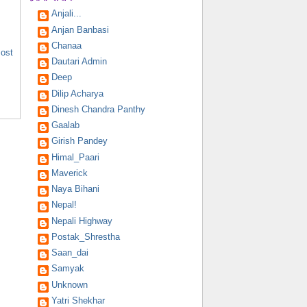
Anjali...
Anjan Banbasi
Chanaa
Post
Dautari Admin
Deep
Dilip Acharya
Dinesh Chandra Panthy
Gaalab
Girish Pandey
Himal_Paari
Maverick
Naya Bihani
Nepal!
Nepali Highway
Postak_Shrestha
Saan_dai
Samyak
Unknown
Yatri Shekhar