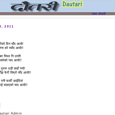
8, 2011
रिको दिन याँद आयो!
िना को स्वाँद आयो!!
 बर पिपल नि उस्तै!
झल्कोको नाद आयो!!
भुरुरु उडी कहाँ गयो!
ाँझ फेरी तिम्रो याँद आयो!!
या पनी फर्की आईदिय!
 लाई चडाएको याद आयो!!
autari Admin