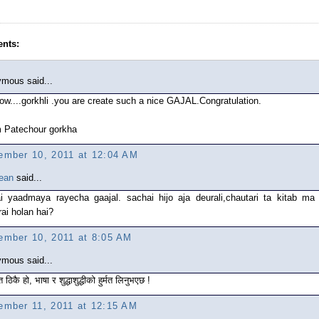
nts:
mous said...
w....gorkhli .you are create such a nice GAJAL.Congratulation.
m Patechour gorkha
ember 10, 2011 at 12:04 AM
ean
said...
ai yaadmaya rayecha gaajal. sachai hijo aja deurali,chautari ta kitab ma
ai holan hai?
ember 10, 2011 at 8:05 AM
mous said...
 ठिकै हो, भाषा र शुद्धाशुद्धीको हुर्मत लिनुभएछ !
ember 11, 2011 at 12:15 AM