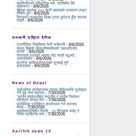
महाभियोगको संवैधानिक मर्म: प्रतिशोध कि
सुशासन?
- 8/6/2026
बझाङ–बनलेक ४०० केभी क्षमताको प्रसारण लाइन
निर्माण हुने
- 8/6/2026
त्रिभुवन राजमार्गमा डिब्बा ट्रक दुर्घटना हुँदा चालक
घाइते
- 8/6/2026
राजधानी राष्ट्रिय दैनिक
राजनीतिक नियुक्तिमा फेरि मनोमानी
- 8/6/2026
संसद् छि¥यो न्यायाधीशमाथिको ‘महाअभियोग
त्रास’
- 8/6/2026
राप्रपाले राजाको नाममा भोट मात्रै बटुल्यो :
धवलशमशेर
- 8/6/2026
कांग्रेस आधिकारिकताको सुनवाई पूर्ण
इजालसमा
- 8/6/2026
News of Nepal
सार्वजनिक कार्यक्रममा सांसद पौडेलमाथि दुर्व्यवहार
गर्ने दुई जना पक्राउ
- 7/30/2026
‘कानुन संशोधनबिना स्थानीय र प्रदेश निर्वाचन
एकैपटक सम्भव छैन’
- 7/30/2026
प्राविधिक प्रतिवेदन कार्यान्वयन गर्न समन्वय
बैठक
- 7/30/2026
पदाधिकारीविहीन त्रिवि : २६ दिनसम्म बजेट र
निर्णय प्रक्रिया ठप्प
- 7/30/2026
Aarthik news 10