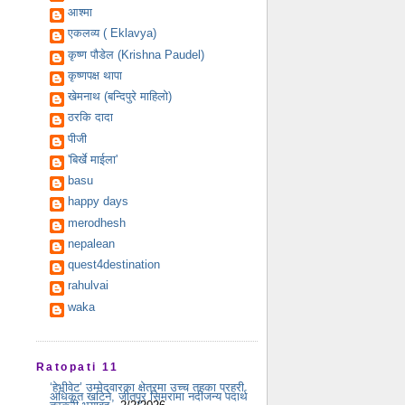
आश्मा
एकलव्य ( Eklavya)
कृष्ण पौडेल (Krishna Paudel)
कृष्णपक्ष थापा
खेमनाथ (बन्दिपुरे माहिलो)
ठरकि दादा
पीजी
'बिर्खे माईला'
basu
happy days
merodhesh
nepalean
quest4destination
rahulvai
waka
Ratopati 11
‘हेभीवेट’ उम्मेदवारका क्षेत्रमा उच्च तहका प्रहरी
अधिकृत खटिने, जीतपुर सिमरामा नदीजन्य पदार्थ