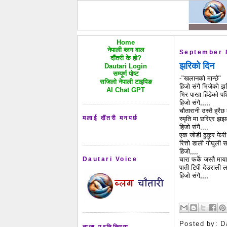
Home
नेपाली ब्लग वाल
September 
दौंतरी के हो?
झरिको दिन
Dautari Login
सम्पूर्ण पोष्ट
-"खलानको मान्छे"
सजिलो नेपाली टाइपिङ
हिजो संगै भिजेको झ
AI Chat GPT
भिर पाखा हिंडेको पश
हिजो संगै,,,,,
चौतारानी उस्तै ह्रैछ
मलाई दौंतरी मनपर्छ
स्‍मृति मा छरिएर झ
हिजो संगै,,,,
एक जोडी ढुकुर फेरी 
रित्तो डाली गोघुली स
हिजो,,,,
चारा फर्के जस्तै मा
Dautari Voice
पाती टिपी देउराली
हिजो संगै,,,,
Posted by:
D
ताजा प्रतिक्रिया