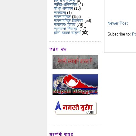
विरोध र भर्त्सना
(5)
व्यक्ति-अभिव्यक्ति
(4)
शोध/ अध्ययन
(13)
समबेदना
(1)
समसामयिक
(153)
समसामयिक विश्लेषण
(58)
Newer Post
समाचार/ टिपोट
(78)
संस्मरण/ नियात्रा
(17)
हाँसो-ठट्टा/ व्यङ्ग्य
(63)
Subscribe to:
P
मितेरी गाँउ
सहयोगी साइट