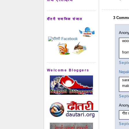
3 Comme
दौंतरी समाजिक संजाल
Anony
wooo
fro
Sept
Welcome Bloggers
Nepal
sar
matr
Sept
Anony
गीत त
Sept