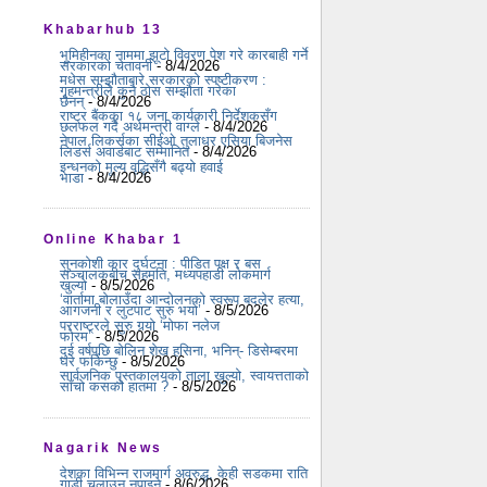
Khabarhub 13
भूमिहीनका नाममा झूटो विवरण पेश गरे कारबाही गर्ने
सरकारको चेतावनी
- 8/4/2026
मधेस सम्झौताबारे सरकारको स्पष्टीकरण :
गृहमन्त्रीले कुनै ठोस सम्झौता गरेका
छैनन्
- 8/4/2026
राष्ट्र बैंकका १८ जना कार्यकारी निर्देशकसँग
छलफल गर्दै अर्थमन्त्री वाग्ले
- 8/4/2026
नेपाल लिकर्सका सीईओ तुलाधर एसिया बिजनेस
लिडर्स अवार्डबाट सम्मानित
- 8/4/2026
इन्धनको मूल्य वृद्धिसँगै बढ्यो हवाई
भाडा
- 8/4/2026
Online Khabar 1
सुनकोशी कार दुर्घटना : पीडित पक्ष र बस
सञ्चालकबीच सहमति, मध्यपहाडी लोकमार्ग
खुल्यो
- 8/5/2026
‘वार्तामा बोलाउँदा आन्दोलनको स्वरूप बदलेर हत्या,
आगजनी र लुटपाट सुरु भयो’
- 8/5/2026
परराष्ट्रले सुरु गर्‍यो ‘मोफा नलेज
फोरम’
- 8/5/2026
दुई वर्षपछि बोलिन शेख हसिना, भनिन्- डिसेम्बरमा
घर फर्किन्छु
- 8/5/2026
सार्वजनिक पुस्तकालयको ताला खुल्यो, स्वायत्तताको
साँचो कसको हातमा ?
- 8/5/2026
Nagarik News
देशका विभिन्न राजमार्ग अवरुद्ध, केही सडकमा राति
गाडी चलाउन नपाइने
- 8/6/2026