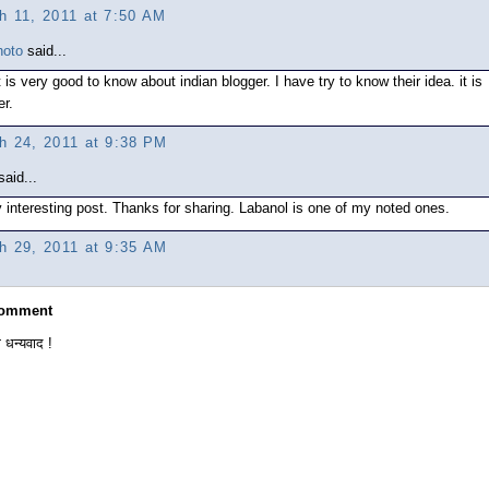
h 11, 2011 at 7:50 AM
hoto
said...
t is very good to know about indian blogger. I have try to know their idea. it is
er.
h 24, 2011 at 9:38 PM
aid...
 interesting post. Thanks for sharing. Labanol is one of my noted ones.
h 29, 2011 at 9:35 AM
Comment
 धन्यवाद !