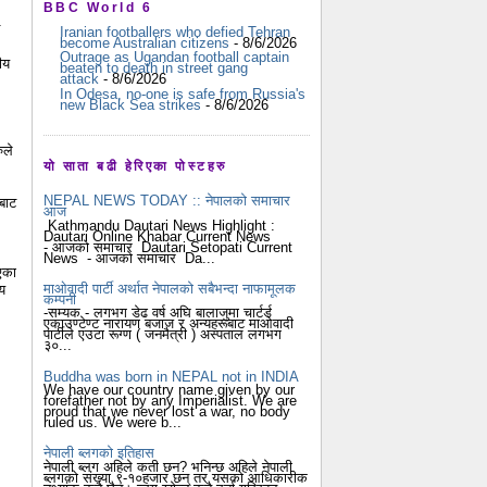
BBC World 6
Iranian footballers who defied Tehran
become Australian citizens
- 8/6/2026
।
Outrage as Ugandan football captain
ीय
beaten to death in street gang
attack
- 8/6/2026
In Odesa, no-one is safe from Russia's
new Black Sea strikes
- 8/6/2026
ुले
यो साता बढी हेरिएका पोस्टहरु
NEPAL NEWS TODAY :: नेपालको समाचार
बाट
आज
Kathmandu Dautari News Highlight :
Dautari Online Khabar Current News
- आजको समाचार Dautari Setopati Current
News - आजको समाचार Da...
एका
माओवादी पार्टी अर्थात नेपालको सबैभन्दा नाफामूलक
य
कम्पनी
-सम्यक - लगभग डेढ वर्ष अघि बालाजुमा चार्टर्ड
एकाउण्टेण्ट नारायण बजाज र अन्यहरूबाट माओवादी
पार्टीले एउटा रूग्ण ( जनमैत्री ) अस्पताल लगभग
३०...
Buddha was born in NEPAL not in INDIA
We have our country name given by our
forefather not by any Imperialist. We are
proud that we never lost a war, no body
ruled us. We were b...
नेपाली ब्लगको इतिहास
नेपाली ब्लग अहिले कती छन? भनिन्छ अहिले नेपाली
ब्लगको संख्या ९-१०हजार छन् तर यसको आधिकारीक