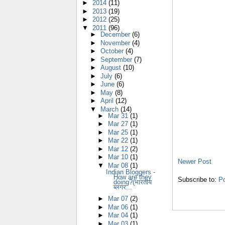
►
2014
(11)
►
2013
(19)
►
2012
(25)
▼
2011
(96)
►
December
(6)
►
November
(4)
►
October
(4)
►
September
(7)
►
August
(10)
►
July
(6)
►
June
(6)
►
May
(8)
►
April
(12)
▼
March
(14)
►
Mar 31
(1)
►
Mar 27
(1)
►
Mar 25
(1)
►
Mar 22
(1)
►
Mar 12
(2)
►
Mar 10
(1)
Newer Post
▼
Mar 08
(1)
Indian Bloggers -
How are they
Subscribe to:
P
doing?(भारतीय
ब्लगर...
►
Mar 07
(2)
►
Mar 06
(1)
►
Mar 04
(1)
►
Mar 03
(1)