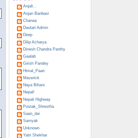
Anjali...
Anjan Banbasi
Chanaa
Dautari Admin
Deep
Dilip Acharya
Dinesh Chandra Panthy
Gaalab
Girish Pandey
Himal_Paari
Maverick
Naya Bihani
Nepal!
Nepali Highway
Postak_Shrestha
Saan_dai
Samyak
Unknown
Yatri Shekhar