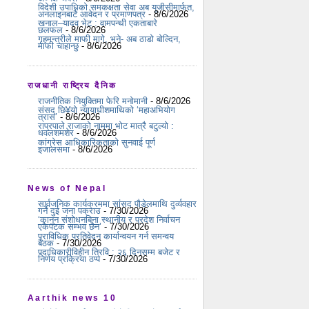
विदेशी उपाधिको समकक्षता सेवा अब यूजीसीमार्फत,
अनलाइनबाटै आवेदन र प्रमाणपत्र
- 8/6/2026
खनाल–यादव भेट : वामपन्थी एकताबारे
छलफल
- 8/6/2026
गृहमन्त्रीले माफी मागे, भने- अब ठाडो बोल्दिन,
माफी चाहान्छु
- 8/6/2026
राजधानी राष्ट्रिय दैनिक
राजनीतिक नियुक्तिमा फेरि मनोमानी
- 8/6/2026
संसद् छि¥यो न्यायाधीशमाथिको ‘महाअभियोग
त्रास’
- 8/6/2026
राप्रपाले राजाको नाममा भोट मात्रै बटुल्यो :
धवलशमशेर
- 8/6/2026
कांग्रेस आधिकारिकताको सुनवाई पूर्ण
इजालसमा
- 8/6/2026
News of Nepal
सार्वजनिक कार्यक्रममा सांसद पौडेलमाथि दुर्व्यवहार
गर्ने दुई जना पक्राउ
- 7/30/2026
‘कानुन संशोधनबिना स्थानीय र प्रदेश निर्वाचन
एकैपटक सम्भव छैन’
- 7/30/2026
प्राविधिक प्रतिवेदन कार्यान्वयन गर्न समन्वय
बैठक
- 7/30/2026
पदाधिकारीविहीन त्रिवि : २६ दिनसम्म बजेट र
निर्णय प्रक्रिया ठप्प
- 7/30/2026
Aarthik news 10