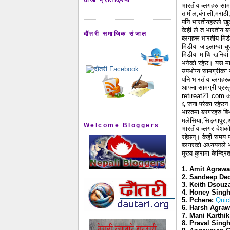
भारतीय ब्लगहरु सामग
तामील,बंगाली,मराठी
पनि भारतीयहरुले खु
केही ले त भारतीय ब्
दौंतरी समाजिक संजाल
ब्लगहरू भारतीय मिडी
मिडीया जाइलाग्दा चु
मिडीया माथि खनिदां 
भनेको रहेछ। यस माने
उपभोग्य सामग्रीका
पनि भारतीय ब्लगहर
आफ्ना सामग्री प्रस्
retireat21.com का
६ जना परेका रहेछन
भारतमा ब्लगरहरु बि
मलेसिया,सिङ्गापुर,
Welcome Bloggers
भारतीय ब्लगर देशको
रहेछन्। केही समय प
ब्लगरको अध्ययनले भ
मुख्य कुरामा केन्द्र
1. Amit Agrawa
2. Sandeep De
3. Keith Dsouz
4. Honey Sing
5. Pchere:
Quic
6. Harsh Agraw
7. Mani Karthik
8. Praval Sing