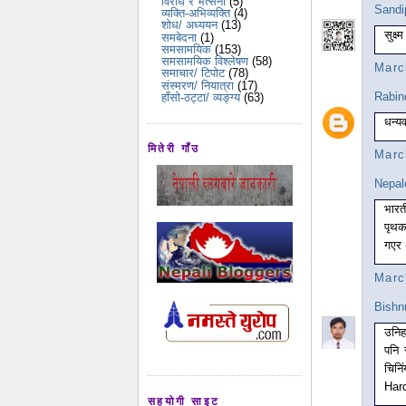
विरोध र भर्त्सना
(5)
Sandi
व्यक्ति-अभिव्यक्ति
(4)
शोध/ अध्ययन
(13)
सुक्
समबेदना
(1)
समसामयिक
(153)
समसामयिक विश्लेषण
(58)
Marc
समाचार/ टिपोट
(78)
संस्मरण/ नियात्रा
(17)
Rabin
हाँसो-ठट्टा/ व्यङ्ग्य
(63)
धन्य
मितेरी गाँउ
Marc
Nepal
भारत
पृथक
गएर 
Marc
Bishn
उनिह
पनि 
चिनि
Hard
सहयोगी साइट