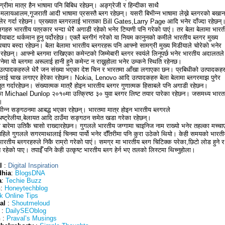
्रीमा मात्र हैन भाषामा पनि बिबिध रहेछन्। अङ्ग्रेजी र हिन्दीका साथै
,मलायआलम,गूजराती आदी भाषामा प्रसस्तै ब्लग रहेछन्। यसरी बिभीन्न भाषामा लेख्ने ब्लगरको बखान
लेर गर्दा रहेछन। प्रख्यात ब्लगरलाई भारतका Bill Gates,Larry Page आदि भनेर दाँज्दा रहेछन्
लगहरु भारतीय पत्रकार भन्दा धेरै अगाडी रहेको भनेर टिप्पणी पनि गरेको पाएं। तर बेला बेलामा भारत
याबाट थर्कमान हुनु पर्दोरहेछ। एक्लै ब्लगीगं गरेको या नियम कानुनको कमीले भारतीय ब्लगर मुख्य
पचाप बस्दा रहेछन। बेला बेलामा भारतीय ब्लगरहरू पनि आफ्नो सामग्री मुख्य मिडीयाले चोरेको भनेर
रहेछन्। आफ्नो ब्लगमा राखिएका कमेन्टको जिम्मेबारी ब्लगर स्वयंले लिनूपर्छ भनेर भारतीय अदालतले
मा यो ब्लगमा अरूलाई हानी हुने कमेन्ट न राख्नुहोला भनेर उम्कने स्थिति रहेनछ।
 उत्पादकहरुले धेरै जन संख्या भएका देश चिन र भारतमा आँखा लगाएका छन। प्रबिधीको उत्पादकहर
ूलाई चाख लगाएर हेरेका रहेछन। Nokia, Lenovo आदि उत्पादकहरु बेला बेलामा ब्लगरमाझ पुगेर
तुत गर्दारहेछन। संख्यात्मक मात्रै होइन भारतीय ब्लगर गुणात्मक हिसाबले पनि अगाडी रहेछन।
 Michael Dunlop २०१०मा उत्क्रिष्ठ ३० युवा ब्लगर लिष्ट तयार पारेका रहेछन। जसमध्य भारत
।
भीन्न सङ्गठनमा आबद्ध भएका रहेछन्। भारतमा मात्र होइन भारतीय ब्लगरले
अष्ट्रेलीया,बेलायत आदि ठाउँमा सङ्गठन समेत खडा गरेका रहेछन्।
 बारेमा उतिकै चासो राख्दारहेछन। गुगलले भारतीय जग्गामा चाइनिज नाम राख्यो भनेर तहल्का मच्चा
हिले गुगलले सगरमाथालाई चिनमा पार्यो भनेर दौँतरीमा पनि कुरा उठेको थियो। केही समयको भारती
ारतीय ब्लगरहरुले निकै राम्रो गरेको पाएं। समग्र मा भारतीय ब्लग चिटिक्क परेका,छिटो लोड हुने र
ित रहेको पाए। तपाईँ पनि केही उत्कृष्ट भारतीय ब्लग हेर्न भए तलको लिस्टमा थिच्नुहोला।
l
:
Digital Inspiration
dhia
:
BlogsDNA
a
:
Techie Buzz
h
:
Honeytechblog
k Online Tips
al
:
Shoutmeloud
:
DailySEOblog
h
:
Praval’s Musings