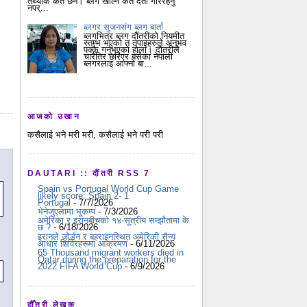
तथ्यांक कतै छैन। ब्लग खोल्न कतै दर्ता गरिरहनु
नपर्...
ब्लगर सुजनसंग ब्लग बार्ता
ब्लगभित्र ब्लग दौंतरीको नियमीत
स्तम्भ भएको त तपाइहरुले अनुभव
पक्कै गर्नुभएको होला। दौतरीले
चारैतिर छरिएर बसेका नेपाली
ब्लगरलाइ आफ्नो बा...
आजको उखान
कसैलाई भने मरी मरी, कसैलाई भने परी परी
DAUTARI :: दौंतरी RSS 7
Spain vs Portugal World Cup Game
likely score: Spain 2- 1
Portugal
- 7/7/2026
भेनेजुएलामा भूकम्प
- 7/3/2026
अमेरिका र इरानबीचको १४-सूत्रीय सम्झौतामा के
छ ?
- 6/18/2026
इरानले जोर्डन र बहराइनस्थित अमेरिकी सैन्य
आधार शिविरहरूमा आक्रमण
- 6/11/2026
65 Thousand migrant workers died in
Qatar during the preparation for the
2022 FIFA World Cup
- 6/9/2026
दौँतरी लेखक