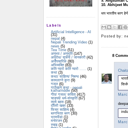
9. Angsuman C
10. Abhijeet M
थप भारतीय ब्लग हेर
Labels
Artificial Intelligence - AI
(31)
Posted by:
n
nepal
(4)
Nepali Trending Video
(1)
news
(5)
Tea Time
(51)
अनुभव / अनुभूति
(147)
8 Comme
अनुरोध/ सूचना / जानकारी
(42)
अनौपचारिक
(80)
अभिव्यक्ति
(83)
कति प्यारो कति प्यारो ......
(1)
Chait
कथा
(3)
कथा/ साहित्य/ निबन्ध
(46)
भारत
कामलाग्ने कुरा
(9)
गजल
(6)
सिर्ज
गाउँखाने कथा - nepali
katha/riddle
(50)
गीत/ गजल/ कविता
(417)
Marc
चाडपर्व/ धर्म-संस्कृति
(67)
तातो बहस
(18)
deepa
दौँतरी खबर
(33)
फिचर साहित्य
(4)
ind
ब्लगभित्र ब्लग
(30)
भ्रमपीडा
(1)
मनोरंजन
(3)
Marc
रुबाइ
(1)