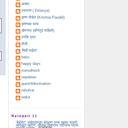
आश्मा
एकलव्य ( Eklavya)
कृष्ण पौडेल (Krishna Paudel)
कृष्णपक्ष थापा
खेमनाथ (बन्दिपुरे माहिलो)
ठरकि दादा
पीजी
'बिर्खे माईला'
basu
happy days
merodhesh
nepalean
quest4destination
rahulvai
waka
Ratopati 11
‘हेभीवेट’ उम्मेदवारका क्षेत्रमा उच्च तहका प्रहरी
अधिकृत खटिने, जीतपुर सिमरामा नदीजन्य पदार्थ