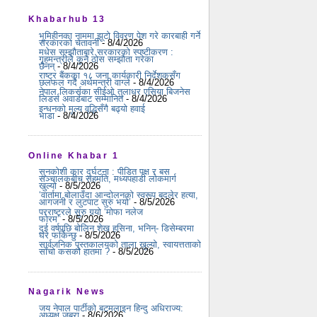
Khabarhub 13
भूमिहीनका नाममा झूटो विवरण पेश गरे कारबाही गर्ने
सरकारको चेतावनी
- 8/4/2026
मधेस सम्झौताबारे सरकारको स्पष्टीकरण :
गृहमन्त्रीले कुनै ठोस सम्झौता गरेका
छैनन्
- 8/4/2026
राष्ट्र बैंकका १८ जना कार्यकारी निर्देशकसँग
छलफल गर्दै अर्थमन्त्री वाग्ले
- 8/4/2026
नेपाल लिकर्सका सीईओ तुलाधर एसिया बिजनेस
लिडर्स अवार्डबाट सम्मानित
- 8/4/2026
इन्धनको मूल्य वृद्धिसँगै बढ्यो हवाई
भाडा
- 8/4/2026
Online Khabar 1
सुनकोशी कार दुर्घटना : पीडित पक्ष र बस
सञ्चालकबीच सहमति, मध्यपहाडी लोकमार्ग
खुल्यो
- 8/5/2026
‘वार्तामा बोलाउँदा आन्दोलनको स्वरूप बदलेर हत्या,
आगजनी र लुटपाट सुरु भयो’
- 8/5/2026
परराष्ट्रले सुरु गर्‍यो ‘मोफा नलेज
फोरम’
- 8/5/2026
दुई वर्षपछि बोलिन शेख हसिना, भनिन्- डिसेम्बरमा
घर फर्किन्छु
- 8/5/2026
सार्वजनिक पुस्तकालयको ताला खुल्यो, स्वायत्तताको
साँचो कसको हातमा ?
- 8/5/2026
Nagarik News
जय नेपाल पार्टीको बटमलाइन हिन्दु अधिराज्य:
अध्यक्ष जबरा
- 8/6/2026