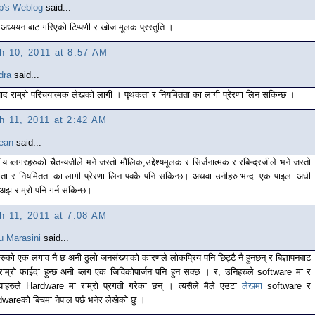
p's Weblog
said...
ष्म अध्ययन बाट गरिएको टिप्पणी र खोज मूलक प्रस्तुति ।
h 10, 2011 at 8:57 AM
dra
said...
वाद राम्रो परिचयात्मक लेखको लागी । पृथकता र नियमितता का लागी प्रेरणा लिन सकिन्छ ।
h 11, 2011 at 2:42 AM
ean
said...
ीय ब्लगरहरुको चैतन्यजीले भने जस्तो मौलिक,उद्देश्यमूलक र सिर्जनात्मक र रबिन्द्रजीले भने जस्तो
ता र नियमितता का लागी प्रेरणा लिन पक्कै पनि सकिन्छ। अथवा उनीहरु भन्दा एक पाइला अघी
अझ राम्रो पनि गर्न सकिन्छ।
h 11, 2011 at 7:08 AM
u Marasini
said...
रुको एक लगाव नै छ अनी ठुलो जनसंख्याको कारणले लोकप्रिय पनि छिट्टै नै हुनछन् र बिज्ञापनबाट
राम्रो फाईदा हुन्छ अनी ब्लग एक जिविकोपार्जन पनि हुन सक्छ । र, उनिहरुले software मा र
ंयाहरुले Hardware मा राम्रो प्रगती गरेका छन् । त्यसैले मैले एउटा
लेखमा
software र
wareको बिचमा नेपाल पर्छ भनेर लेखेको छु ।