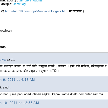
hakraborty
:
Simple Thoughts
ukherjee
:
JeetBlog
्न भए
http://tech18.com/top-64-indian-bloggers.html
मा जानुहोला।
epalean
nts:
anya
said...
ीय ब्लगरहरु बारेको यो चर्चा निकै उपयुक्त लाग्यो | धन्यबाद ! हामी पनि मौलिक, उद्देश्यमूलक र
नात्मक ब्लगका ब्लगर बनेर राम्रो बन्न प्रयास गरौँ कि !
h 9, 2011 at 4:18 AM
k said...
ian haru j ma pani agadi chhan aajkal. kapak katne dheki computer samma.
h 10, 2011 at 12:33 AM