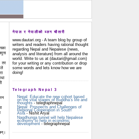
नेपाल र नेपालीको ब्लग चौतारी
www.dautari.org - A team blog by group of
writers and readers having rational thought
ानका
regarding Nepal and Nepalese (news,
मुना
analysis and literature) from all around the
world. Write to us at (dautari@gmail.com)
। तर
for your writing or any contribution or drop
some words and lets know how we are
ाले
doing!
रा
आधा
ली
Telegraph Nepal 3
Nepal: Educate the new cohort based
 मन
on the vital stages of Buddha’s life and
thoughts
- telegraphnepal
Nepal: Prospects and Challenges of
मा
Regional Cooperation in South
म
Asia
- Nishit Aryal
Nagdhunga tunnel will help Nepalese
economy to help in economic
क
development
- telegraphnepal
छन्।