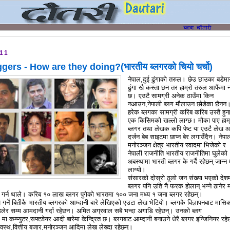
011
gers - How are they doing?(भारतीय ब्लगरको चियो चर्चो)
नेपाल,दुई ढुंगाको तरुल। छेउ छाउका बडेम
ढुंगा खै कस्ता छन तर हाम्रो तरुल आफैंमा न
छ। एउटै सामग्री अनेक ठाउँमा किन
नआउन,नेपाली ब्लग मौलाउन छोडेका छैनन
हरेक ब्लगका सामग्री करिब करिब उस्तै हुन
एक किसिमको खल्लो लाग्छ। मौका पाए हाम्
ब्लगर तथा लेखक कपि पेष्ट या एउटै लेख 
दर्जन बेब साइटमा छाप्न बेर लगाउँदैन। नेपा
मनोरञ्जन क्षेत्र भारतीय स्वादमा भिजेको र
नेपाली राजनीति भारतीय राजनीतिमा घुलेको
अबस्थामा भारती ब्लगर के गर्दै रहेछन् जान्न
लाग्यो।
संसारको दोस्रो ठूलो जन संख्या भएको देश
ब्लगर पनि उति नै फरक होलान् भन्ने ठानेर 
 गर्न थाले। करिब १० लाख ब्लगर पुगेको भारतमा १०० जना मध्य १ जना ब्लगर रहेछन्।
गर्ने बितीकै भारतीय ब्लगरको आम्दानी बारे लेखिएको एउटा लेख भेटियो। ब्लगकै विज्ञापनबाट मासि
लेर सम्म आमदानी गर्दा रहेछन। अमित अग्रवाल सबै भन्दा अगाडि रहेछन्। उनको ब्लग
कम्प्युटर,सफ्टवेयर आदी बारेमा केन्द्रित छ। ब्लगबाट आम्दानी बनाउने धेरै ब्लगर इन्जिनियर रहे
स्वस्थ,वित्तीय बजार,मनोरञ्जन आदिमा लेख लेख्दा रहेछन्।