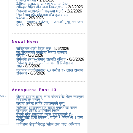
तस्करी भयावह
- 2/2/2026
वैदेशिक हुलाक भन्सार शाखामा कार्यरत
अधिकृतसहित तीन जना नियन्त्रणमा
- 2/2/2026
नेपालमा जलपन्छीको सङ्ख्या घट्दो
- 2/2/2026
सिक्लेसमा एकै महिनामा पाँच हजार ५३
पर्यटक
- 2/2/2026
झापामा ट्र्याक्टर दुर्घटना, १ जनाको मृत्यु, ११ जना
घाइते
- 2/2/2026
Nepal News
राष्ट्रियसभाको बैठक सुरु
- 8/6/2026
पुन:संरचनाको पर्खाइमा समाज कल्याण
परिषद्
- 8/6/2026
होर्मुजमा इरान–ओमान सहमति नजिक
- 8/6/2026
नेपाल आयल निगमको कार्यकारी निर्देशकमा
साह
- 8/6/2026
यातायात कार्यालयद्वारा ५७ करोड १५ लाख राजस्व
संकलन
- 8/6/2026
Annapurna Post 13
Post
जेलमा इमरान खान, सात महिनादेखि भेट्न नपाएका
छोराहरू के भन्छन् ?
बारामा करेन्ट लागेर एकजनाको मृत्यु
लुटेराको आक्रमणबाट घाइते युगान्डाका स्टार
फुटबलर डेभिड ओवोरीको निधन
मापसे गरेर चलाएको ग्यास ट्याङ्करले ई–
रिक्सालाई दियो ठक्कर : घाइते ९ जनामध्ये ६ जना
गम्भीर
धादिङमा डेङ्गीविरुद्ध ‘खोज तथा नष्ट’ अभियान