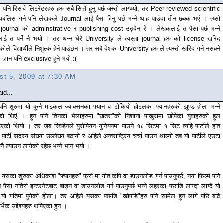
 पनि रिसर्च लिटरेटरहरु हरु सबै सित्तैं हुनु पर्छ जस्तो लाग्थ्यो, तर Peer reviewed scientific
 पबलिस गर्न पनि लेखकले Journal लाई पैसा दिनु पर्छ भन्ने थाह पाउंदा तीन छक्क भएं । त्य्सो
 journal को adminstrative र publishing cost उठ्दैन रे । लेखकलाई त पैसा पर्छ भन्ने
ेलाई त पर्ने नै भयो । तर धन्न धेरै University ले त्यस्ता journal हरु को license खरिद
एकोले विद्यार्थीले निशुल्क हेर्न पाउंछन । तर सबै देशका University हरु ले त्यस्तो खरिद गर्न नसक्ने
े ज्ञान पनि exclusive हुने भयो :(
st 5, 2009 at 7:30 AM
id...
 पनि शुरुमा यो कुनै माइकल ज्याक्सनका फ्यान वा टोकियो होटलका फ्यानहरुको झुण्ड होला भन्ने
को थिएं । हुन पनि तिनका भेलाहरुमा "खतरा"को निशाना पाखुरामा खोपेका युवाहरुको हुल
इएको थियो । तर जब स्विडेनले युरोपियन युनियनमा पाउने १८ सिटमा १ सिट त्यहि पार्टीले हात
ो, पार्टी सदस्य संख्या उल्लेख्य बढायो र अहिले अन्तराष्ट्रिय चर्चा पाउन थाल्यो तब यो पार्टीले एउटा
नै ल्याउन लागेको रहेछ भन्ने भान भयो ।
त यसका शुरुका अधिकांश "फ्यानहरु" फ्री मा गीत कपि वा डाउनलोड गर्न पाउनुपर्छ, नया फिल्म पनि
्तै पैसा नतिरी इन्टरनेटबाट बाड्न वा डाउनलोड गर्न पाउनुपर्छ भन्ने लहरका पछाडि लाग्दा लाग्दै यो
यो गतिमा पुगेको होला। तर अहिले यसका पछाडि "खोपडि"हरु पनि सामेल हुन लागे पछि बढि
र्भिक उद्देश्यहरु थपिएका हुन ।