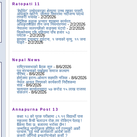
Ratopati 11
‘हेभीवेट’ उम्मेदवारका क्षेत्रमा उच्च तहका प्रहरी
अधिकृत खटिने, जीतपुर सिमरामा नदीजन्य पदार्थ
तस्करी भयावह
- 2/2/2026
वैदेशिक हुलाक भन्सार शाखामा कार्यरत
अधिकृतसहित तीन जना नियन्त्रणमा
- 2/2/2026
नेपालमा जलपन्छीको सङ्ख्या घट्दो
- 2/2/2026
सिक्लेसमा एकै महिनामा पाँच हजार ५३
पर्यटक
- 2/2/2026
झापामा ट्र्याक्टर दुर्घटना, १ जनाको मृत्यु, ११ जना
घाइते
- 2/2/2026
Nepal News
राष्ट्रियसभाको बैठक सुरु
- 8/6/2026
पुन:संरचनाको पर्खाइमा समाज कल्याण
परिषद्
- 8/6/2026
होर्मुजमा इरान–ओमान सहमति नजिक
- 8/6/2026
नेपाल आयल निगमको कार्यकारी निर्देशकमा
साह
- 8/6/2026
यातायात कार्यालयद्वारा ५७ करोड १५ लाख राजस्व
संकलन
- 8/6/2026
Annapurna Post 13
कक्षा १२ को पूरक परीक्षामा ८१.१९ विद्यार्थी पास
स्कुलमा कैंची चलाउन रोक,तर रोकिएन पेलाइ !
बैंकमा पैसा छ, बजारमा भरोसा छैन !
जन्मसिद्ध नागरिकता सीमित गर्ने ट्रम्पको अर्को
प्रयास, दुई नयाँ कार्यकारी आदेश जारी
कसरी जोगियो इन्फान्टिनोको कुर्सी ?