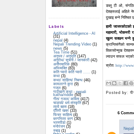
डब्लु टी ओ, संगठित
देशहरुलाई अहिले नेप
दुखाइ बन्ने निश्चित
हामी जाजरकोटको झा
Labels
महामारी,
भोकमरी र स
Artificial Intelligence - AI
(31)
खुल्न सक्छन भन्ने 
nepal
(4)
Nepali Trending Video
(1)
क्रान्तिसंगैको साम
news
(5)
विकासोन्मुख देशहरु
Tea Time
(51)
अनुभव / अनुभूति
(147)
ल्याउन सफल भएको थि
अनुरोध/ सूचना / जानकारी
(42)
अनौपचारिक
(80)
स्रोत:
http://www.
अभिव्यक्ति
(83)
कति प्यारो कति प्यारो ......
(1)
कथा
(3)
कथा/ साहित्य/ निबन्ध
(46)
कामलाग्ने कुरा
(9)
गजल
(6)
गाउँखाने कथा - nepali
Posted by:
पी
katha/riddle
(50)
गीत/ गजल/ कविता
(417)
चाडपर्व/ धर्म-संस्कृति
(67)
तातो बहस
(18)
दौँतरी खबर
(33)
6 Comme
फिचर साहित्य
(4)
ब्लगभित्र ब्लग
(30)
भ्रमपीडा
(1)
मनोरंजन
(3)
Nepal
रुबाइ
(1)