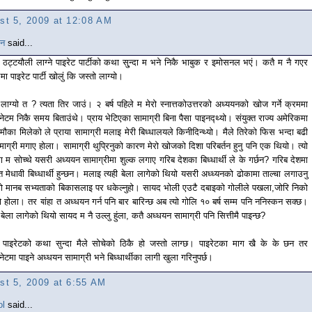
st 5, 2009 at 12:08 AM
यन
said...
दा ठट्टयौली लाग्ने पाइरेट पार्टीको कथा सु्न्दा म भने निकै भाबुक र इमोसनल भएं। कतै म नै गएर
मा पाइरेट पार्टी खोलुं कि जस्तो लाग्यो।
लाग्यो त ? त्यता तिर जाउं। २ बर्ष पहिले म मेरो स्नात्तकोउत्तरको अध्ययनको खोज गर्ने क्रममा
ेरनेटम निकै समय बिताउंथे। प्राय भेटिएका सामाग्री बिना पैसा पाइनद्थ्यो। संयुक्त राज्य अमेरिकमा
े मौका मिलेको ले प्राया सामाग्री मलाइ मेरी बिध्धालयले किनीदिन्थ्यो। मैले तिरेको फिस भन्दा बढी
माग्री मगाए होला। सामाग्री थुप्रिनुको कारण मेरो खोजको दिशा परिबर्तन हुनु पनि एक थियो। त्यो
मा म सोच्थे यसरी अध्ययन सामाग्रीमा शुल्क लगाए गरिब देशका बिध्धार्थी ले के गर्छन? गरिब देशमा
त मेधावी बिध्धार्थी हुन्छन। मलाइ त्यही बेला लागेको थियो यसरी अध्ध्यनको ढोकामा ताल्चा लगाउनु
ो मानब सभ्यताको बिकासलाइ पर धकेल्नुहो। सायद भोली एउटै दबाइको गोलीले पखला,जोरि निको
थ्यो होला। तर यांहा त अध्धयन गर्न पनि बार बारिन्छ अब त्यो गोलि १० बर्ष सम्म पनि ननिस्कन सक्छ।
 बेला लागेको थियो सायद म नै उल्लु हुंला, कतै अध्धयन सामाग्री पनि सित्तीमै पाइन्छ?
ाइरेटको कथा सुन्दा मैले सोचेको ठिकै हो जस्तो लाग्छ। पाइरेटका माग खै के के छन तर
नेटमा पाइने अध्धयन सामाग्री भने बिध्धार्थीका लागी खुला गरिनुपर्छ।
st 5, 2009 at 6:55 AM
ol
said...