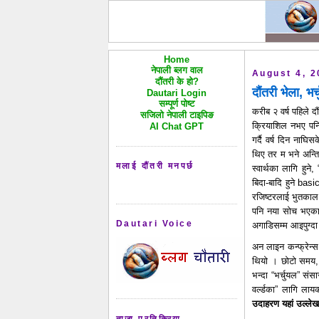
Home
नेपाली ब्लग वाल
August 4, 2
दौंतरी के हो?
दौंतरी भेला, भर्
Dautari Login
सम्पूर्ण पोष्ट
करीब २ वर्ष पहिले द
सजिलो नेपाली टाइपिङ
क्रियाशिल नभए पनि 
AI Chat GPT
गर्दै वर्ष दिन ना
थिए तर म भने अन्ति
मलाई दौंतरी मनपर्छ
स्वार्थका लागि हुने
बिदा-बादि हुने basi
रजिष्टरलाई भुतकाल 
पनि नया सोच भएका 
Dautari Voice
अगाडिसम्म आइपुग्दा य
अन लाइन कन्फ्रेन्स
थियो । छोटो समय, स
भन्दा “भर्चुयल” स
वर्ल्डका” लागि ला
उदाहरण यहां उल्लेख 
ताजा प्रतिक्रिया