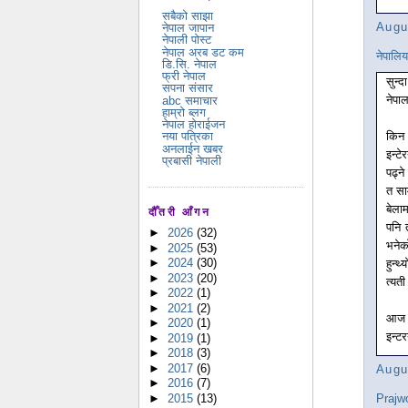
सबैको साझा
Augu
नेपाल जापान
नेपाली पोस्ट
नेपाल अरब डट कम
नेपालि
डि.सि. नेपाल
फ्री नेपाल
सुन्
सपना संसार
नेपाल
abc समाचार
हाम्रो ब्लग
नेपाल होराईजन
किन 
नया पत्रिका
अनलाईन खबर
इन्ट
प्रबासी नेपाली
पढ्न
त सा
बेला
दौँतरी आँगन
पनि 
►
2026
(32)
भनेक
►
2025
(53)
►
2024
(30)
हुन्
►
2023
(20)
त्यती
►
2022
(1)
►
2021
(2)
आज प
►
2020
(1)
इन्टर
►
2019
(1)
►
2018
(3)
►
2017
(6)
Augu
►
2016
(7)
►
2015
(13)
Prajw