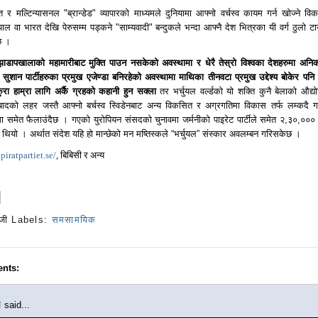
 र मल्टिन्यासनल "ब्रान्डेड" व्यापारको माध्यमले दुनियामा आफ्नो वर्चस्व कायम गर्न खोज्ने वि
ाल वा भारत देखि पेरुसम्म पड्कने "साम्यवादी" बन्दुकले भन्दा आफ्नै देश भित्रका यी वर्ग ठुलो ट
 छ ।
डापखालाको महामारीबाट मुक्ति पाउन नसकेको अवस्थामा र धेरै तेस्रो विश्वका देशहरुमा अनि
ुशान पार्टीहरुका प्रमुख एजेण्डा बनिरहेको अवस्थामा माथिका तीनवटा प्रमुख उद्देश्य बोकेर पनि पा
कुरा हाम्रा लागि अर्कै ग्रहको कहानी हुन सक्ला
तर भर्चुयल वर्ल्डको यो शक्ति कुनै बेलाको औद्य
्यबादको लहर जस्तै आफ्नो बर्चस्व स्विडेनबाट अन्य विकसित र अग्रगतिमा विकास तर्फ लम्कदै ग
मा समेत फैलाउंदैछ । गएको युरोपियन संसदको चुनावमा जर्मनीको पाइरेट पार्टीले समेत २,३०,०००
यो । अर्थात संदेश यहि हो मान्छेको मन मष्तिस्कले “भर्चुयल” संस्कार अवलम्बन गरिसकेछ ।
piratpartiet.se/
, बिबिसी र अन्य
जी
Labels:
समसामयिक
nts:
!
said...