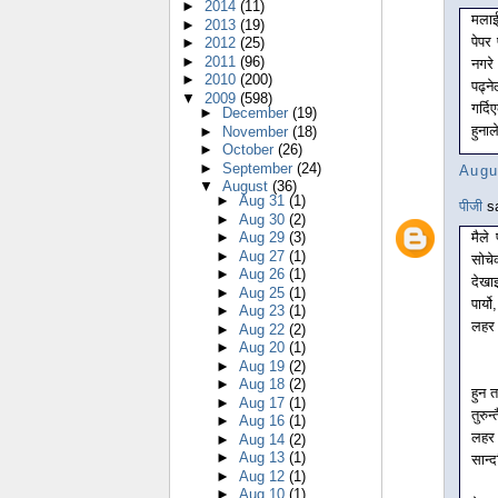
►
2014
(11)
मलाई
►
2013
(19)
पेपर
►
2012
(25)
►
2011
(96)
नगरे
►
2010
(200)
पढ्न
▼
2009
(598)
गर्दि
►
December
(19)
हुनाल
►
November
(18)
►
October
(26)
►
September
(24)
Augu
▼
August
(36)
►
Aug 31
(1)
पीजी
sa
►
Aug 30
(2)
मैले
►
Aug 29
(3)
►
Aug 27
(1)
सोचे
►
Aug 26
(1)
देखा
►
Aug 25
(1)
पार्य
►
Aug 23
(1)
लहर 
►
Aug 22
(2)
►
Aug 20
(1)
►
Aug 19
(2)
►
Aug 18
(2)
हुन 
►
Aug 17
(1)
तुरुन
►
Aug 16
(1)
लहर 
►
Aug 14
(2)
►
Aug 13
(1)
सान्द
►
Aug 12
(1)
►
Aug 10
(1)