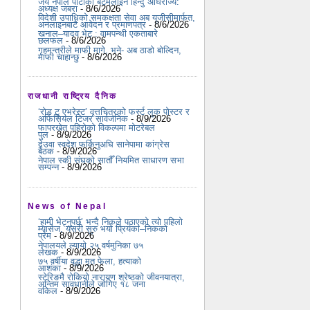
जय नेपाल पार्टीको बटमलाइन हिन्दु अधिराज्य:
अध्यक्ष जबरा
- 8/6/2026
विदेशी उपाधिको समकक्षता सेवा अब यूजीसीमार्फत,
अनलाइनबाटै आवेदन र प्रमाणपत्र
- 8/6/2026
खनाल–यादव भेट : वामपन्थी एकताबारे
छलफल
- 8/6/2026
गृहमन्त्रीले माफी मागे, भने- अब ठाडो बोल्दिन,
माफी चाहान्छु
- 8/6/2026
राजधानी राष्ट्रिय दैनिक
‘रोड टु एभरेस्ट’ वृत्तचित्रको फर्स्ट लुक पोस्टर र
अफिसियल टिजर सार्वजनिक
- 8/9/2026
फापरखेत पहिरोको विकल्पमा मोटरेबल
पुल
- 8/9/2026
देउवा स्वदेश फर्किनुअघि सानेपामा कांग्रेस
बैठक
- 8/9/2026
नेपाल स्की संघको सातौँ नियमित साधारण सभा
सम्पन्न
- 8/9/2026
News of Nepal
‘हामी भेट्नुपर्छ’ भन्दै निकले पठाएको त्यो पहिलो
म्यासेज, यसरी सुरु भयो प्रियंका–निकको
प्रेम
- 8/9/2026
नेपालयले ल्यायो २५ वर्षमुनिका ७५
लेखक
- 8/9/2026
७५ वर्षीया वृद्धा मृत फेला, हत्याको
आशंका
- 8/9/2026
स्टेरिङमै रोकियो नारायण श्रेष्ठको जीवनयात्रा,
अन्तिम सावधानीले जोगिए १८ जना
वकिल
- 8/9/2026