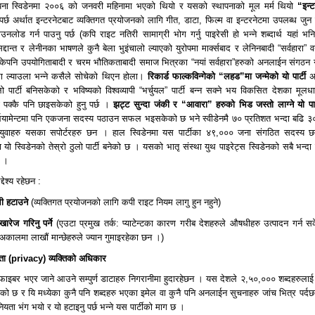
्थापना स्विडेनमा २००६ को जनवरी महिनामा भएको थियो र यसको स्थापनाको मूल मर्म थियो
“
इन्
 पर्छ अर्थात इन्टरनेटबाट व्यक्तिगत प्रयोजनको लागि गीत, डाटा, फिल्म वा इन्टरनेटमा उपलब्ध जुन 
उनलोड गर्न पाउनु पर्छ (कपि राइट नतिरी सामाग्री भोग गर्नु पाइरेसी हो भन्ने शब्दार्थ यहां भनि
िद्दान्त र लेनीनका भाषणले कुनै बेला भुइंचालो ल्याएको युरोपमा मार्क्सबाद र लेनिनबादी “सर्वहारा” व
ैसकेपनि उपयोगिताबादी र चरम भौतिकताबादी समाज भित्रका “नयां सर्वहारा”हरुको अनलाईन संगठन
ा ल्याउला भन्ने कसैले सोचेको थिएन होला।
रिकार्ड फाल्कविन्गेको
“
लहड”
मा जन्मेको यो पार्टी
अह
ुलो पार्टी बनिसकेको र भविष्यको विश्वव्यापी “भर्चुयल” पार्टी बन्न सक्ने भय विकसित देशका मूलध
पक्कै पनि छाइसकेको हुनु पर्छ ।
झट्ट सुन्दा जंकी र
“
आवारा”
हरुको भिड जस्तो लाग्ने यो पार
्लियामेन्टमा पनि एकजना सदस्य पठाउन सफल भइसकेको छ भने स्वीडेनमै ७० प्रतिशत भन्दा बढि ३० 
युवाहरु यसका सपोर्टरहरु छन । हाल स्विडेनमा यस पार्टीका ४९,००० जना संगठित सदस्य 
ो स्विडेनको तेस्रो ठुलो पार्टी बनेको छ । यसको भातृ संस्था युथ पाइरेट्स स्विडेनको सबै भन्दा 
छ ।
देश्य रहेछन :
ी हटाउने
(व्यक्तिगत प्रयोजनको लागि कपी राइट नियम लागु हुन नहुने)
 खारेज गरिनु पर्ने
(एउटा प्रमुख तर्क: प्याटेन्टका कारण गरीब देशहरुले औषधीहरु उत्पादन गर्न स
 अकालमा लाखौं मान्छेहरुले ज्यान गुमाइरहेका छन ।)
यता (privacy) व्यक्तिको अधिकार
फाइबर भएर जाने आउने सम्पुर्ण डाटाहरु निगरानीमा हुदारहेछन । यस देशले २,५०,००० शब्दहरुलाई 
ाखेको छ र यि मध्येका कुनै पनि शब्दहरु भएका इमेल वा कुनै पनि अनलाईन सुचनाहरु जांच भित्र पर्द
ियता भंग भयो र यो हटाइनु पर्छ भन्ने यस पार्टीको माग छ ।