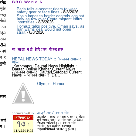
BBC World 6
टरनेट
सुकै
Paris tells e-scooter riders to wear
safety gear or face fines
- 8/8/2026
रहनु
Spain imposes border controls against
Italy as row over Ceuta migrant influx
र्गको
intensifies
- 8/8/2026
Hormuz talks positive, Oman says, as
 गठन
Iran warns deal would not open
strait
- 8/8/2026
िले
ारका
्टीले
यो साता बढी हेरिएका पोस्टहरु
वर्ष
छन र
NEPAL NEWS TODAY :: नेपालको समाचार
आज
ठुलो
Kathmandu Dautari News Highlight :
Dautari Online Khabar Current News
- आजको समाचार Dautari Setopati Current
News - आजको समाचार Da...
Olympic Humor
केका
आउनै लाग्यो ब्लगर भेला
अपडेट : केही समयबाट ब्लगर भेला
हुने समय सम्म सम्मेलनको परिक्षण
सर्च
स्वरुप राखिने छ। ब्लगर भेलामा
सामेल हुन कमेन्ट बक्समा
छन ।
सहभागिताको जनाउनु होला।...