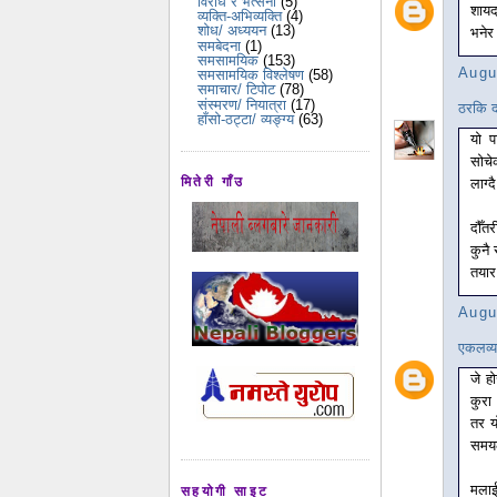
विरोध र भर्त्सना
(5)
शायद 
व्यक्ति-अभिव्यक्ति
(4)
शोध/ अध्ययन
(13)
भनेर
समबेदना
(1)
समसामयिक
(153)
Augu
समसामयिक विश्लेषण
(58)
समाचार/ टिपोट
(78)
संस्मरण/ नियात्रा
(17)
ठरकि द
हाँसो-ठट्टा/ व्यङ्ग्य
(63)
यो प
सोचे
मितेरी गाँउ
लाग्द
दौँतर
कुनै
तयार 
Augu
एकलव्य
जे ह
कुरा
तर य
समयल
मलाई
सहयोगी साइट