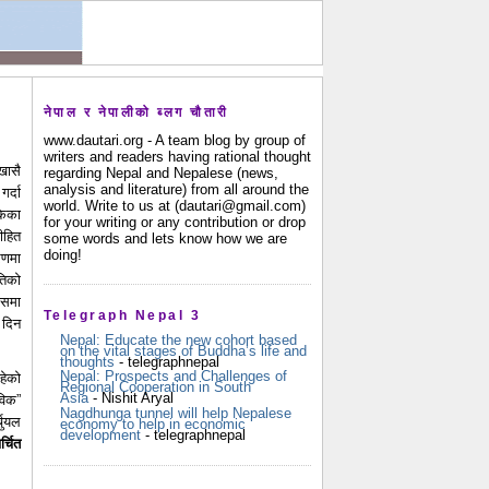
नेपाल र नेपालीको ब्लग चौतारी
www.dautari.org - A team blog by group of
writers and readers having rational thought
खासै
regarding Nepal and Nepalese (news,
analysis and literature) from all around the
र्दा
world. Write to us at (dautari@gmail.com)
केका
for your writing or any contribution or drop
ीहित
some words and lets know how we are
doing!
रणमा
तिको
यसमा
Telegraph Nepal 3
 दिन
Nepal: Educate the new cohort based
on the vital stages of Buddha’s life and
thoughts
- telegraphnepal
Nepal: Prospects and Challenges of
हेको
Regional Cooperation in South
Asia
- Nishit Aryal
विक”
Nagdhunga tunnel will help Nepalese
चुयल
economy to help in economic
development
- telegraphnepal
्चित