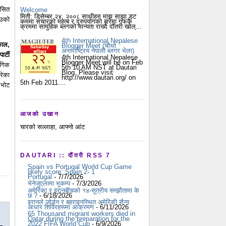
कसित
Welcome
मिती: डिसेम्बर २४, २००८ साथीहरु माझ साझा डट
ाउको
कममा संचारको महत्ब र दुरुपयोगको बारेमा गफकै
क्रममा सामुहिक ब्लगको मान्यता राख्दै दौंतरी खोल्...
4th International Nepalese
काल,
Blogger Meet (चौथो
अन्तराष्ट्रिय नेपाली ब्लगर भेला)
र्टी
4th International Nepalese
Blogger Meet will be on Feb
ोगिक
5th 10 AM NST at Dautari
Blog. Please visit
रेका
http://www.dautari.org/ on
5th Feb 2011....
 भोट
आजको उखान
चारको सल्लाहा, आफ्नो आंट
DAUTARI :: दौंतरी RSS 7
Spain vs Portugal World Cup Game
likely score: Spain 2- 1
Portugal
- 7/7/2026
भेनेजुएलामा भूकम्प
- 7/3/2026
अमेरिका र इरानबीचको १४-सूत्रीय सम्झौतामा के
छ ?
- 6/18/2026
इरानले जोर्डन र बहराइनस्थित अमेरिकी सैन्य
आधार शिविरहरूमा आक्रमण
- 6/11/2026
65 Thousand migrant workers died in
Qatar during the preparation for the
2022 FIFA World Cup
- 6/9/2026