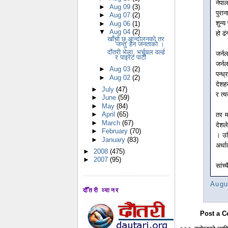
नेपा
►
Aug 09
(3)
पुरान
►
Aug 07
(2)
शुन्
►
Aug 06
(1)
▼
Aug 04
(2)
हो ढं
खाँचो छ आन्दोलनको तर
'जन्तु' हैन जनताको ।
दौंतरी भेला, भर्चुयल वर्ल्ड
जर्न
र पाइरेट पार्टी
जर्न
►
Aug 03
(2)
पन्ध्
►
Aug 02
(2)
देशह
►
July
(47)
र त्
►
June
(59)
►
May
(84)
►
April
(65)
तर म
►
March
(67)
देशले
►
February
(70)
। उन
►
January
(83)
अर्था
►
2008
(475)
►
2007
(95)
सांच्
Augu
दौँतरी व्यानर
Post a 