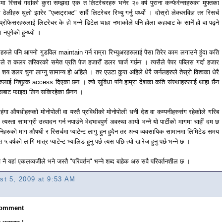
लमा रिसर्च गर्दाको कुरा सम्झदा एक त लिटरेचरहरु भनेर २० वर्ष पुराना कन्फेरेन्सहरुका मुफ्तका
ा ठेलीहरु धुलो झारेर "एब्सट्राक्ट" सार्दै लिटरेचर रिभ्यु गर्नु पर्थ्यो । दोस्रो लेक्चरविज्ञ तर रिसर्च
य प्रोफेसरहरुलाई लिटरेचर के हो भन्ने डिटेल थाहा नभाकोले पनि होला कहाबाट के सार्ने हो वा पढ्ने
ग नपुगेको हुन्थ्यो ।
लहरुले पनि आफ्नो गुडविल maintain गर्न राम्रा रिभ्युअरहरुलाई पैसा तिरेर काम लगाउने हुंदा कति
लले त कलर तस्विरको समेत प्रति पेज हजारौं डलर चार्ज गर्छन । त्यसैले पेपर पब्लिस गर्दा हजार
र शय डलर चुना लाग्नु सामान्य हो अहिले । तर एउटा कुरा अहिले धेरै जर्नलहरुले तेस्रो विश्वका धेरै
रुलाई निशुल्क access दिएका छन । त्यो सुविधा पनि हाम्रा देशका कति संस्थाहरुलाई थाहा छैन
यसबाट फाइदा लिन सकिरहेका छैनन ।
हंगा औषधीहरुको मोनोपोली वा यस्तै प्रविधीको मोनोपोली धनी देश वा कम्पनीहरुसंग रहेकोले गरिब
 त्यस्ता सामाग्री उत्पादन गर्न नपाउंने भेदभावपुर्ण अवस्था आयो भन्ने यो पार्टीको मागमा चाहीं दम छ
िहरुको माग औषधी र रिसर्चमा प्याटेन्ट लागु हुन हुदैन तर अन्य व्यवसायिक सामानमा लिमिटेड समय
त ५ वर्षको लागि मात्र प्याटेन्ट भ्यालिड हुनु पर्छ त्यस पछि त्यो खारेज हुनु पर्छ भन्ने छ ।
चै नै यहां एकलव्यजीले भने जस्तै "परिवर्तन" भन्ने शब्द बाहेक अरु सवै परिवर्तनशील छ ।
st 5, 2009 at 9:53 AM
Comment