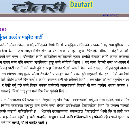
009
चुयल वर्ल्ड र पाइरेट पार्टी
ौंतरीको ढोका खोल्दा शायदै सोचिएको थियो कि यो सामुहिक ब्लगिंगको चस्कासंगै यहांसम्म पुगिन्छ । 
बेला बेलामा २-४ लाइन लेखेर होस या यताउताका रमाइला कुरा टिपेर होस दौंतरीमा बांड्ने जमर्को ग
घिसकेको पत्तै भएन । दौंतरीको लागि खटिरहेका साथिहरुले एउटा अनौठो भेलाको लागि कम्मर कसिस
म समय सम्म पनि भेलामा “उपस्थित” हुन्छु भन्ने सोचेको थिइन । धेरै जसो नेपाली भेला आ-आफ्नै न
, “मपाई पार्टी गठन” गर्ने थलो हुने र अझ “लण्डन भेला” जस्तो भेला सकेर एउटा सौहाद्रपुर्ण वाताव
c courtesy लाई भुलेर औंला तेर्स्याउने र पाखुरा बजार्ने स्थल हुने भएकाले भेलाहरुमा मेरो उपस्थि
तिरै छोडेर आफ्नै दिन चर्या र कर्ममा रमाउने बानी परिसकेको थियो । तर दौतरीको नया प्रयोग र त्
र केहि गर्नु पर्छ भन्ने बिचार भएका कर्मयोगी ब्लगरहरुको बिचको यो नया प्रयोग भएका कारण १
सलाई “मिस” गर्नु हुन्न भन्ने स्थितिमा पुगेको थिएं ।
 र सेमिनारहरुमा धेरै पटक भाग लिएको भए पनि नेपाली ब्लगरहरुको भर्चुयल भेला मलाई नयां लागिर
िमित प्रचारका बाबजुद तीन दर्जन भन्दा धेरैको उपस्थितिले देखाइरहेको थियो कि जमाना “वास्त
ंसारतर्फ फड्को मारिसकेको छ । भेलाको उत्साहजनक सफलताले देखाइरहेको थियो कि हो हामी “भर्
यक भइसकेका रहेछौं ।
यसै सन्दर्भमा भर्चुयल वर्ल्ड कति शक्तिशाली भइसकेको रहेछ भन्ने एउटा चर
गर्न मन लाग्यो
,
यो हो पाइरेट पार्टी ।