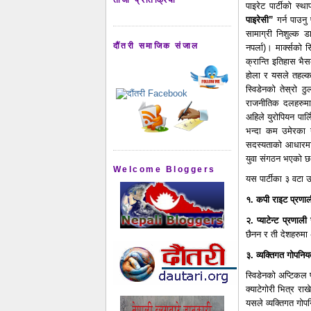
पाइरेट पार्टीको स
पाइरेसी”
गर्न पाउनु
सामाग्री निशुल्क डा
दौंतरी समाजिक संजाल
नपर्ला)। मार्क्सको स
क्रान्ति इतिहास भ
होला र यसले तहल्क
स्विडेनको तेस्रो ठ
राजनीतिक दलहरुमा 
अहिले युरोपियन पार
भन्दा कम उमेरका 
सदस्यताको आधारमा य
युवा संगठन भएको 
Welcome Bloggers
यस पार्टीका ३ वटा उद्
१.
कपी राइट प्रणाल
२.
प्याटेन्ट प्रणाली
छैनन र ती देशहरुमा
३. व्यक्तिगत गोपनि
स्विडेनको अप्टिकल 
क्याटेगोरी भित्र र
यसले व्यक्तिगत गोपन