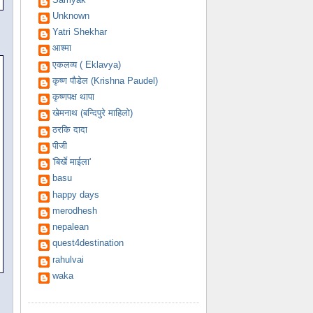
Unknown
Yatri Shekhar
आश्मा
एकलव्य ( Eklavya)
कृष्ण पौडेल (Krishna Paudel)
कृष्णपक्ष थापा
खेमनाथ (बन्दिपुरे माहिलो)
ठरकि दादा
पीजी
'बिर्खे माईला'
basu
happy days
merodhesh
nepalean
quest4destination
rahulvai
waka