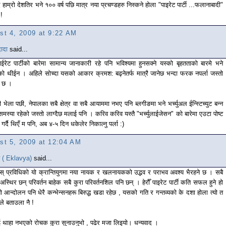
हाम्रो देशतिर भने १०० वर्ष पछि मात्र नया प्रचण्डहरु निस्कने होला "पाइरेट पार्टी ...फलानाबादी"
 !
st 4, 2009 at 9:22 AM
ादा
said...
ाईरेट पार्टीको बारेमा सामान्य जानाकारी रहे पनि भविश्यमा हुनसक्ने यस्को बृहतताको बारमे भने
को थीईन । अहिले सोच्दा यसको आकार क्रमश: बढ्नेतर्फ मात्रै जानेछ भन्दा फरक नपर्ला जस्तो
ै छ ।
ी भेला पछी, नेपालका सबै क्षेत्र वा सबै आयाममा नभए पनि ब्लगीङमा भने भर्च्युअल ईन्स्टिच्युट बन्न
 समस्या रहेको जस्तो लाग्दैछ मलाई पनि । करिव करिव यस्तै "भर्च्युलाईजेसन" को बारेमा एउटा पोष्ट
गर्दै थिएँ म पनि, अब ४-५ दिन धकेलेर निकाल्नु पर्ला :)
st 5, 2009 at 12:04 AM
 ( Eklavya)
said...
ोस् प्रविधिको यो क्रान्तियुगमा नया नायक र खलनायकको उद्भव र पराभव अवश्य भैरहने छ । सबै
 अस्थिर छन् परिवर्तन बाहेक सबै कुरा परिवर्तनशिल पनि छन् । हेरौँ पाइरेट पार्टी कति सफल हुने हो
ो आन्दोलन पनि धेरै कन्भेन्सनहरू बिरुद्ध खडा रहेछ , यसको गति र गन्तव्यको के दशा होला त्यो त
े बताउला नै !
 थाहा नभएको रोचक कुरा सुनाउनुभो , पढेर मजा लिइयो। धन्यवाद ।