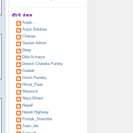
दौँतरी लेखक
Anjali...
Anjan Banbasi
Chanaa
Dautari Admin
Deep
Dilip Acharya
Dinesh Chandra Panthy
Gaalab
Girish Pandey
Himal_Paari
Maverick
Naya Bihani
Nepal!
Nepali Highway
Postak_Shrestha
Saan_dai
Samyak