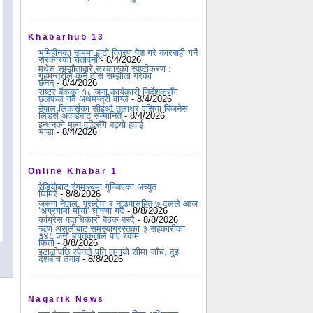
Khabarhub 13
भूमिहीनका नाममा झूटो विवरण पेश गरे कारबाही गर्ने
सरकारको चेतावनी
- 8/4/2026
मधेस सम्झौताबारे सरकारको स्पष्टीकरण :
गृहमन्त्रीले कुनै ठोस सम्झौता गरेका
छैनन्
- 8/4/2026
राष्ट्र बैंकका १८ जना कार्यकारी निर्देशकसँग
छलफल गर्दै अर्थमन्त्री वाग्ले
- 8/4/2026
नेपाल लिकर्सका सीईओ तुलाधर एसिया बिजनेस
लिडर्स अवार्डबाट सम्मानित
- 8/4/2026
इन्धनको मूल्य वृद्धिसँगै बढ्यो हवाई
भाडा
- 8/4/2026
Online Khabar 1
रेडियोबाट रंगमञ्चमा गुन्जिएका अच्युत
घिमिरे
- 8/8/2026
जसपा नेपाल, प्रलोपा र नाउपासहित ७ दलले आज
‘अग्रगामी मोर्चा’ घोषणा गर्दै
- 8/8/2026
कांग्रेस पदाधिकारी बैठक बस्दै
- 8/8/2026
ऋण असुलीबाट समस्याग्रस्तका ३ सहकारीका
१४८ जना बचतकर्ताले पाए रकम
फिर्ता
- 8/8/2026
इटालीपछि स्पेनले पनि लगायो सीमा जाँच, दुई
देशबीच तनाव
- 8/8/2026
Nagarik News