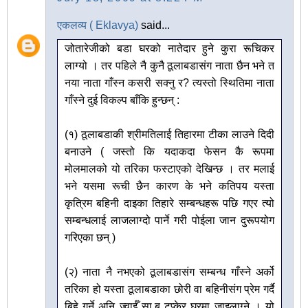
एकलव्य ( Eklavya)
said...
जोतारेजीको बडा घरको नातेदार हुने कुरा रूचिकर
लाग्यो । तर पहिले नै कुनै ठूलाबडासंग नाता छैन भने त
नया नाता गाँस्न कसरी सक्नु र? त्यस्तो स्थितिमा नाता
गाँस्ने दुई विकल्प बाँकि हुन्छन् :
(१) ठूलाबडाकी श्रीमतिलाई तिहारमा टीका लाउने दिदी
बनाउने ( जस्तो कि यदाकदा फेसन कै रूपमा
मोलमालको यो तरिका फस्टाएको देखिन्छ । तर मलाई
भने यसमा रूची छैन कारण के भने कतिपय यस्ता
कृत्रिम बहिनी दाइका तिहारे सम्बन्धहरू पछि गएर त्यो
सम्बन्धलाई लाजलाग्दो पार्ने गरी पोईला जान दुरूपयोग
गरिएका छन् )
(२) नाता नै नभएको ठूलाबडासंग सम्बन्ध गाँस्ने अर्को
तरिका हो यस्ता ठूलाबडाका छोरी वा बहिनीसंग प्रेम गर्दै
बिहे गर्ने अनि ज्वाईँ सा,ब टप्केर घरमा जाइलाग्ने । यो