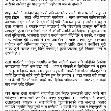
कसैको नातेदार हुन पाउनुजस्तो अहोभाग्य अरु के होला ?
आफू कसैको नातेदार हुनु र त्यो पनि लरतरो पाराको, यो त पटक्कै सुहाउने
कुरा होइन । सोझै भन्दा घाटाको कारोबार । नाता-सम्बन्धमै फलिफापको
कारोबार भएन भने त जिन्दगीको हिसाबै गोलमाल हुन्छ । नातेदार हुनु त
ठूला मान्छेको । रगतकै गाढा नातालाई पनि जोडबलले तानतुन गरी पत्तो
लगाएको ठूला मान्छेसँगको नाताले कोसौँ पछाडि छाडिदिन्छ ।
जुग-जमाना
कहाँ पुगिसक्यो, आसेपासे वल्लो र पल्लो घरको पिँढीतिरै 'ए काकी, ए बडाबा'
भनेर सीमित हुँदै अलमलिने बेला अब छैन । जति सक्यो, ठूला मान्छेको
नातेदार बन्ने अभियानमा जुट्नु छ । यसको लागि टोल र बस्तीको धुरी
नाघेर ठूलै छलाङ मार्नु किन नपरोस् ! ठूलो जालमा ठूलै सिकार भन्ने त
उखानै छ ।
ठूलो मान्छेको नातेदार भएपछि बारीमा फलेको मुला पनि चाँदीको ठेकीमा
स्याउलाको बिर्को भएर देखा पर्छ । भोज र मोजको त छेलोखेलो वर्ष नै हुन्छ
। चतुरता झिकेर यता-उता महामानवहरूसँग चोचोमोचो गाँस्न सकिएन भने
चाहिँ हेलाहोचो सहेरै जुनी झिरिप्प हुन बेर लाग्दैन । 'बडा घरको बडै चाला'
भन्ने देउसी गीतको भाका बाह्रै मास दैनिक जीवनयापनमा नभट्याए त केही
पार चल्ने छाँट देखिन्न ।
जब भइन्छ ठूला मान्छेको नातागोता तब मिल्छ इज्जतको लोटा भन्ने भाव
राष्‍ट्रिय स्तरमा सारै जनप्रिय मन्त्र हुनपुगेको छ । नहोस् पनि कसरी,
ठूलाहरूको स्याहार र सङ्गतिबिना चुलाचौकाको दस लन्ठाले आहार
नपाउने भएपछि निहुरमुन्टी न त बन्नैपर्‍यो । यसरी नस-नाता र निहुरमुन्टी न