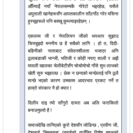
औँल्याइँ नयाँ नेपालसम्मकै गोरेटो भइरहेछ, यसैले
अपुताली खानेहरूसँग आपतकालीन साँठगाँठ गरेर मसिना
हुस्सूहरूले पनि बक्खु कुम्ल्याइरहेछन् ।
एकलव्य जी र नेपालियन जीको थपथाप सुझाउ
चित्तबुझ्दो मननीय छ है सबैको लागि । हो त, दिदी-
बहिनीको नाताबाट संवेदनशीलता भजाएर अनि
ठूलाबडाकी भान्जी, भतिजी र कोही नपाए साली र अझै
मावली खालका चेलीबेटीसँग चोचोमोचो गाँसे शुभ लाभको
खेती सुरु भइहाल्छ । छेक न छन्दको मान्छेलाई पनि ठूलै
मान्छे भएको कारण उच्चतम आदरभाव प्रकट गर्ने त
हाम्रो संस्कार नै हो क्यार !
दिलीप दाइ त्यो साँगुरो दायरा अब अलि फराकिलो
बनाउनुपर्‍यो है !
समाजदेखि तानिएको कुरो देशसँग जोडिन्छ , प्रवीण जी,
देशलाई 'निमनचुस' (तराईको गाउँतिर विशेष खालको