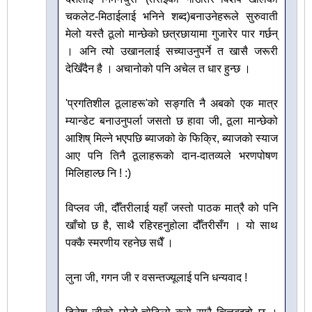
चकलेट-मिठाईलाई भनिने शब्द)बनाउनेहरूले सुरुवाती
मेलो यस्तै ठूलो मान्छेको छत्रछायामा गुजारेर पार गर्छन्
। अनि त्यो उखानलाई सच्याउनुपर्ने त खासै जरूरी
देखिँदैन है । अचानोको पनि अचेल त धार हुन्छ ।
'प्रगतिशील ठूलाहरू'को सङ्गति नै अबको एक मात्र
म्यान्डेट बनाउनुपर्ला जसतो छ हावा जी, ठूला मान्छेको
आशिष् मिल्ने भएपछि ब्याजको के फिक्रि, ब्याजको स्याज
आए पनि तिनै ठूलाहरूको दान-दातव्यले भरणपोषण
मिलिहाल्छ नि ! :)
विप्लव जी, दौँतरीलाई यहाँ जस्तो पाठक मात्रै को पनि
खाँचो छ है, साथै रहिरहनुहोला दौँतरीसँग । यो साथ
पक्कै स्मरणीय रहनेछ सधैँ ।
लुना जी, गगन जी र वसन्तज्यूलाई पनि धन्यवाद !