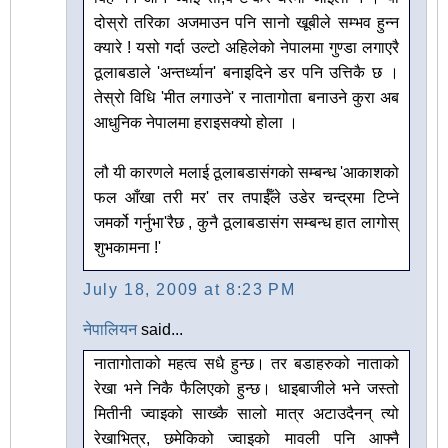
दोस्रो तरिका अजमाउन पनि सानो खूबीले सम्भव हुन्न
क्यारे ! यसो गर्दा उल्टो अहिलेको नेपालमा गुण्डा लगाएरै
ठूलाबडाले 'अन्तर्ध्यान' बनाइदिने डर पनि उत्तिकै छ ।
तेस्रो विधि 'मीत लगाउने' र नातागोता बनाउने कुरा अब
आधुनिक नेपालमा हराइसक्यो होला ।
लौ यी कारणले मलाई ठूलाबडासंगको सम्बन्ध 'आकाशको
फल आँखा तरी मर' तर तपाईँले उडेर चन्द्रमा टिप्ने
जमर्को गर्नुभा'रैछ , कुनै ठूलाबडासंग सम्बन्ध हात लागोस्
शुभकामना !'
July 18, 2009 at 8:23 PM
नेपालियन
said...
नातागोताको महत्व सधै हुन्छ। तर बडाहरुको नाताको
रेखा भने निकै फैलिएको हुन्छ। धाइबाजीले भने जस्तो
मितीनी ज्वाइको साख्कै सालो मात्र अटाउदैनन् त्यो
रेखाभित्र, छमेकिको ज्वाइको मावली पनि आफ्नै