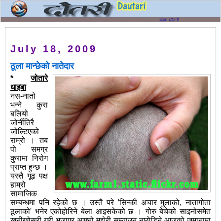
July 18, 2009
ठूला मान्छेको नातेदार
*
जोतारे
धाइबा
नस-नातो
भन्ने कुरा
बलियो
जोर्नीतिरै
जोल्टिएको
राम्रो । तब
पो समग्र
कुरामा निरोग
प्राप्‍त हुन्छ ।
यस्तै गूढ पक्ष
हाम्रो
सामाजिक
सम्बन्धमा पनि रहेको छ । उस्तै परे 'सिन्की अचार मुलाको, नातागोता
ठूलाको' भनेर एकोहोरिने बेला आइसकेको छ । गोरु बेचेको साइनोसमेत
खनीखोस्री गरी भजाएर आफ्नो मझेरी सम्याउन नछोडिने आजको जमानामा