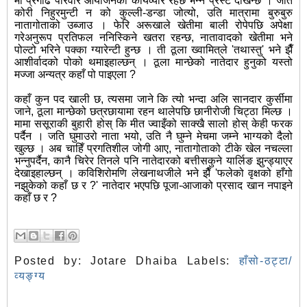
मा प्रगाढ परिवार आयोजनको कार्यव्यार रहेछ भन्ने प्रस्टै देखिन्छ । जति
कोरी निहुरमुन्टी न को कुल्ली-डन्डा जोत्यो, उति मात्रामा बुरुबुरु
नातागोताको उब्जाउ । फेरि अरूखाले खेतीमा बाली रोपेपछि अपेक्षा
गरेअनुरूप प्रतिफल ननिस्किने खतरा रहन्छ, नातावादको खेतीमा भने
पोल्टो भरिने पक्का ग्यारेन्टी हुन्छ । ती ठूला ख्वामित्‌ले 'तथास्तु' भने झैँ
आशीर्वादको पोको थमाइहाल्छन् । ठूला मान्छेको नातेदार हुनुको यस्तो
मज्जा अन्यत्र कहाँ पो पाइएला ?
कहाँ कुन पद खाली छ, त्यसमा जाने कि त्यो भन्दा अलि सानदार कुर्सीमा
जाने, ठूला मान्छेको छत्रछायामा रहन थालेपछि छानीरोजी चिट्ठा मिल्छ ।
मामा ससूराकी बुहारी होस् कि मीत ज्वाइँको साक्खै सालो होस् केही फरक
पर्दैन । जति घुमाउरो नाता भयो, उति नै घुम्ने मेचमा जम्ने भाग्यको दैलो
खुल्छ । अब चाहिँ प्रगतिशील जोगी आए, नातागोताको टीके खेल नचल्ला
भन्नुपर्दैन, कानै चिरेर तिनले पनि नातेदारको बत्तीसकुने यार्लिङ झुन्ड्याएर
देखाइहाल्छन् । कविशिरोमणि लेखनाथजीले भने झैँ 'फलेको वृक्षको हाँगो
नझुकेको कहाँ छ र ?' नातेदार भएपछि पूजा-आजाको प्रसाद खान नपाइने
कहाँ छ र ?
Posted by:
Jotare Dhaiba
Labels:
हाँसो-ठट्टा/
व्यङ्ग्य