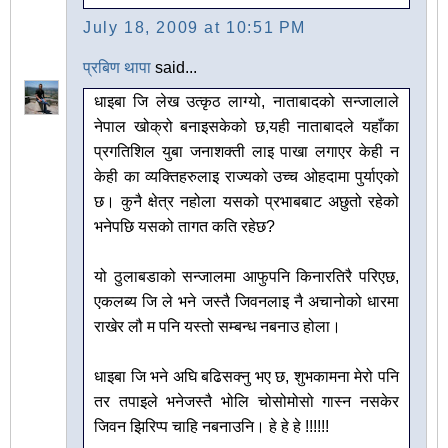
July 18, 2009 at 10:51 PM
प्रबिण थापा
said...
धाइबा जि लेख उत्कृठ लाग्यो, नाताबादको सन्जालाले
नेपाल खोक्रो बनाइसकेको छ,यही नाताबादले यहाँका
प्रगतिशिल युबा जनाशक्ती लाइ पाखा लगाएर केही न
केही का व्यक्तिहरुलाइ राज्यको उच्च ओहदामा पुर्याएको
छ। कुनै क्षेत्र नहोला यसको प्रभाबबाट अछुतो रहेको
भनेपछि यसको तागत कति रहेछ?
यो ठुलाबडाको सन्जालमा आफुपनि किनारतिरै परिएछ,
एकलब्य जि ले भने जस्तै जिवनलाइ नै अचानोको धारमा
राखेर लौ म पनि यस्तो सम्बन्ध नबनाउ होला।
धाइबा जि भने अघि बढिसक्नु भए छ, शुभकामना मेरो पनि
तर तपाइले भनेजस्तै भोलि चोसोमोसो गास्न नसकेर
जिवन झिरिप्प चाहि नबनाउनि। हे हे हे !!!!!!