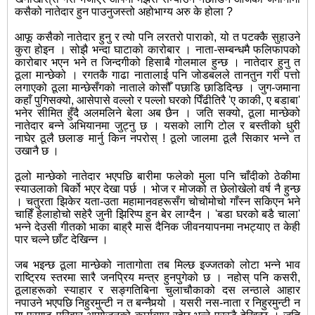
कसैको नातेदार हुन पाउनुजस्तो अहोभाग्य अरु के होला ?
आफू कसैको नातेदार हुनु र त्यो पनि लरतरो पाराको, यो त पटक्कै सुहाउने
कुरा होइन । सोझै भन्दा घाटाको कारोबार । नाता-सम्बन्धमै फलिफापको
कारोबार भएन भने त जिन्दगीको हिसाबै गोलमाल हुन्छ । नातेदार हुनु त
ठूला मान्छेको । रगतकै गाढा नातालाई पनि जोडबलले तानतुन गरी पत्तो
लगाएको ठूला मान्छेसँगको नाताले कोसौँ पछाडि छाडिदिन्छ ।
जुग-जमाना
कहाँ पुगिसक्यो, आसेपासे वल्लो र पल्लो घरको पिँढीतिरै 'ए काकी, ए बडाबा'
भनेर सीमित हुँदै अलमलिने बेला अब छैन । जति सक्यो, ठूला मान्छेको
नातेदार बन्ने अभियानमा जुट्नु छ । यसको लागि टोल र बस्तीको धुरी
नाघेर ठूलै छलाङ मार्नु किन नपरोस् ! ठूलो जालमा ठूलै सिकार भन्ने त
उखानै छ ।
ठूलो मान्छेको नातेदार भएपछि बारीमा फलेको मुला पनि चाँदीको ठेकीमा
स्याउलाको बिर्को भएर देखा पर्छ । भोज र मोजको त छेलोखेलो वर्ष नै हुन्छ
। चतुरता झिकेर यता-उता महामानवहरूसँग चोचोमोचो गाँस्न सकिएन भने
चाहिँ हेलाहोचो सहेरै जुनी झिरिप्प हुन बेर लाग्दैन । 'बडा घरको बडै चाला'
भन्ने देउसी गीतको भाका बाह्रै मास दैनिक जीवनयापनमा नभट्याए त केही
पार चल्ने छाँट देखिन्न ।
जब भइन्छ ठूला मान्छेको नातागोता तब मिल्छ इज्जतको लोटा भन्ने भाव
राष्‍ट्रिय स्तरमा सारै जनप्रिय मन्त्र हुनपुगेको छ । नहोस् पनि कसरी,
ठूलाहरूको स्याहार र सङ्गतिबिना चुलाचौकाको दस लन्ठाले आहार
नपाउने भएपछि निहुरमुन्टी न त बन्नैपर्‍यो । यसरी नस-नाता र निहुरमुन्टी न