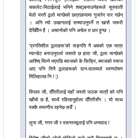
चकलेट-मिठाईलाई भनिने शब्द)बनाउनेहरूले सुरुवाती
मेलो यस्तै ठूलो मान्छेको छत्रछायामा गुजारेर पार गर्छन्
। अनि त्यो उखानलाई सच्याउनुपर्ने त खासै जरूरी
देखिँदैन है । अचानोको पनि अचेल त धार हुन्छ ।
'प्रगतिशील ठूलाहरू'को सङ्गति नै अबको एक मात्र
म्यान्डेट बनाउनुपर्ला जसतो छ हावा जी, ठूला मान्छेको
आशिष् मिल्ने भएपछि ब्याजको के फिक्रि, ब्याजको स्याज
आए पनि तिनै ठूलाहरूको दान-दातव्यले भरणपोषण
मिलिहाल्छ नि ! :)
विप्लव जी, दौँतरीलाई यहाँ जस्तो पाठक मात्रै को पनि
खाँचो छ है, साथै रहिरहनुहोला दौँतरीसँग । यो साथ
पक्कै स्मरणीय रहनेछ सधैँ ।
लुना जी, गगन जी र वसन्तज्यूलाई पनि धन्यवाद !