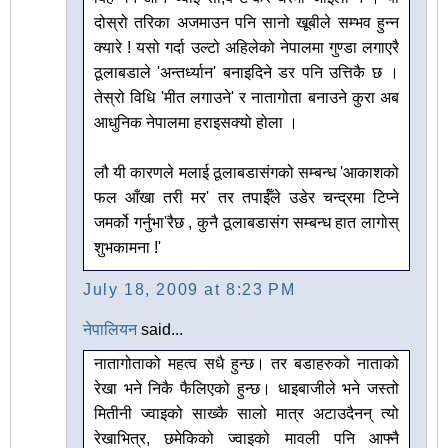
दोस्रो तरिका अजमाउन पनि सानो खूबीले सम्भव हुन्न
क्यारे ! यसो गर्दा उल्टो अहिलेको नेपालमा गुण्डा लगाएरै
ठूलाबडाले 'अन्तर्ध्यान' बनाइदिने डर पनि उत्तिकै छ ।
तेस्रो विधि 'मीत लगाउने' र नातागोता बनाउने कुरा अब
आधुनिक नेपालमा हराइसक्यो होला ।
लौ यी कारणले मलाई ठूलाबडासंगको सम्बन्ध 'आकाशको
फल आँखा तरी मर' तर तपाईँले उडेर चन्द्रमा टिप्ने
जमर्को गर्नुभा'रैछ , कुनै ठूलाबडासंग सम्बन्ध हात लागोस्
शुभकामना !'
July 18, 2009 at 8:23 PM
नेपालियन
said...
नातागोताको महत्व सधै हुन्छ। तर बडाहरुको नाताको
रेखा भने निकै फैलिएको हुन्छ। धाइबाजीले भने जस्तो
मितीनी ज्वाइको साख्कै सालो मात्र अटाउदैनन् त्यो
रेखाभित्र, छमेकिको ज्वाइको मावली पनि आफ्नै