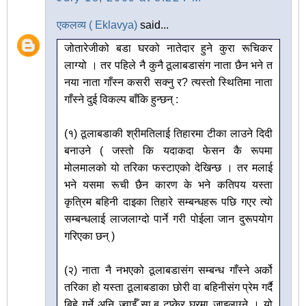
एकलव्य ( Eklavya)
said...
जोतारेजीको बडा घरको नातेदार हुने कुरा रूचिकर
लाग्यो । तर पहिले नै कुनै ठूलाबडासंग नाता छैन भने त
नया नाता गाँस्न कसरी सक्नु र? त्यस्तो स्थितिमा नाता
गाँस्ने दुई विकल्प बाँकि हुन्छन् :
(१) ठूलाबडाकी श्रीमतिलाई तिहारमा टीका लाउने दिदी
बनाउने ( जस्तो कि यदाकदा फेसन कै रूपमा
मोलमालको यो तरिका फस्टाएको देखिन्छ । तर मलाई
भने यसमा रूची छैन कारण के भने कतिपय यस्ता
कृत्रिम बहिनी दाइका तिहारे सम्बन्धहरू पछि गएर त्यो
सम्बन्धलाई लाजलाग्दो पार्ने गरी पोईला जान दुरूपयोग
गरिएका छन् )
(२) नाता नै नभएको ठूलाबडासंग सम्बन्ध गाँस्ने अर्को
तरिका हो यस्ता ठूलाबडाका छोरी वा बहिनीसंग प्रेम गर्दै
बिहे गर्ने अनि ज्वाईँ सा,ब टप्केर घरमा जाइलाग्ने । यो