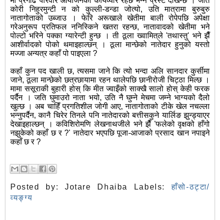
मा प्रगाढ परिवार आयोजनको कार्यव्यार रहेछ भन्ने प्रस्टै देखिन्छ । जति
कोरी निहुरमुन्टी न को कुल्ली-डन्डा जोत्यो, उति मात्रामा बुरुबुरु
नातागोताको उब्जाउ । फेरि अरूखाले खेतीमा बाली रोपेपछि अपेक्षा
गरेअनुरूप प्रतिफल ननिस्किने खतरा रहन्छ, नातावादको खेतीमा भने
पोल्टो भरिने पक्का ग्यारेन्टी हुन्छ । ती ठूला ख्वामित्‌ले 'तथास्तु' भने झैँ
आशीर्वादको पोको थमाइहाल्छन् । ठूला मान्छेको नातेदार हुनुको यस्तो
मज्जा अन्यत्र कहाँ पो पाइएला ?
कहाँ कुन पद खाली छ, त्यसमा जाने कि त्यो भन्दा अलि सानदार कुर्सीमा
जाने, ठूला मान्छेको छत्रछायामा रहन थालेपछि छानीरोजी चिट्ठा मिल्छ ।
मामा ससूराकी बुहारी होस् कि मीत ज्वाइँको साक्खै सालो होस् केही फरक
पर्दैन । जति घुमाउरो नाता भयो, उति नै घुम्ने मेचमा जम्ने भाग्यको दैलो
खुल्छ । अब चाहिँ प्रगतिशील जोगी आए, नातागोताको टीके खेल नचल्ला
भन्नुपर्दैन, कानै चिरेर तिनले पनि नातेदारको बत्तीसकुने यार्लिङ झुन्ड्याएर
देखाइहाल्छन् । कविशिरोमणि लेखनाथजीले भने झैँ 'फलेको वृक्षको हाँगो
नझुकेको कहाँ छ र ?' नातेदार भएपछि पूजा-आजाको प्रसाद खान नपाइने
कहाँ छ र ?
Posted by:
Jotare Dhaiba
Labels:
हाँसो-ठट्टा/
व्यङ्ग्य