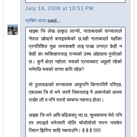
July 18, 2009 at 10:51 PM
प्रबिण थापा
said...
धाइबा जि लेख उत्कृठ लाग्यो, नाताबादको सन्जालाले
नेपाल खोक्रो बनाइसकेको छ,यही नाताबादले यहाँका
प्रगतिशिल युबा जनाशक्ती लाइ पाखा लगाएर केही न
केही का व्यक्तिहरुलाइ राज्यको उच्च ओहदामा पुर्याएको
छ। कुनै क्षेत्र नहोला यसको प्रभाबबाट अछुतो रहेको
भनेपछि यसको तागत कति रहेछ?
यो ठुलाबडाको सन्जालमा आफुपनि किनारतिरै परिएछ,
एकलब्य जि ले भने जस्तै जिवनलाइ नै अचानोको धारमा
राखेर लौ म पनि यस्तो सम्बन्ध नबनाउ होला।
धाइबा जि भने अघि बढिसक्नु भए छ, शुभकामना मेरो पनि
तर तपाइले भनेजस्तै भोलि चोसोमोसो गास्न नसकेर
जिवन झिरिप्प चाहि नबनाउनि। हे हे हे !!!!!!