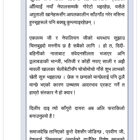
औँल्याइँ नयाँ नेपालसम्मकै गोरेटो भइरहेछ, यसैले
अपुताली खानेहरूसँग आपतकालीन साँठगाँठ गरेर मसिना
हुस्सूहरूले पनि बक्खु कुम्ल्याइरहेछन् ।
एकलव्य जी र नेपालियन जीको थपथाप सुझाउ
चित्तबुझ्दो मननीय छ है सबैको लागि । हो त, दिदी-
बहिनीको नाताबाट संवेदनशीलता भजाएर अनि
ठूलाबडाकी भान्जी, भतिजी र कोही नपाए साली र अझै
मावली खालका चेलीबेटीसँग चोचोमोचो गाँसे शुभ लाभको
खेती सुरु भइहाल्छ । छेक न छन्दको मान्छेलाई पनि ठूलै
मान्छे भएको कारण उच्चतम आदरभाव प्रकट गर्ने त
हाम्रो संस्कार नै हो क्यार !
दिलीप दाइ त्यो साँगुरो दायरा अब अलि फराकिलो
बनाउनुपर्‍यो है !
समाजदेखि तानिएको कुरो देशसँग जोडिन्छ , प्रवीण जी,
देशलाई 'निमनचुस' (तराईको गाउँतिर विशेष खालको