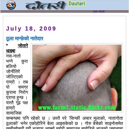
July 18, 2009
ठूला मान्छेको नातेदार
*
जोतारे
धाइबा
नस-नातो
भन्ने कुरा
बलियो
जोर्नीतिरै
जोल्टिएको
राम्रो । तब
पो समग्र
कुरामा निरोग
प्राप्‍त हुन्छ ।
यस्तै गूढ पक्ष
हाम्रो
सामाजिक
सम्बन्धमा पनि रहेको छ । उस्तै परे 'सिन्की अचार मुलाको, नातागोता
ठूलाको' भनेर एकोहोरिने बेला आइसकेको छ । गोरु बेचेको साइनोसमेत
खनीखोस्री गरी भजाएर आफ्नो मझेरी सम्याउन नछोडिने आजको जमानामा