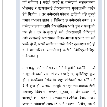
गर्न सकिन्न । यसैले प्रस्टै छ, कमेन्टको सङ्ख्यात्मक
भीडभाड र शून्यतालाई लेखरचनाको गुणवत्तासँग जोडेर
हेर्नै मिल्दैन । तर कमेन्टको फोस्रो फूर्तिको पछि कुद्‌ने
जमात नभएको होइन । विचित्र छ कमेन्टको कथा । र
कमेन्ट पाउनका लागि लेख लेखिन्छ भन्ने कुरा त फजुलकै
गफ हो । तर के कुरा हो भने, लेखसामग्री लेखिनुको
अर्थ त्यसलाई अरूसम्मन् विचार-भावना प्रसार गर्न भने
पक्कै हो नै, आफ्नै लागि त कसले लेखेर प्रकाशन गर्दो हो
र ! आत्मरतिमा रमाउनैलाई कसैले 'घोटिएर-घोरिएर'
नलेख्लान् ।
म त भन्छु, कमेन्ट लेख्‍न सानोतिनो हुतीले भ्याउँदैन । यो
त मूल लेखकले सामग्री तयार पार्नुभन्दा चुनौतीपूर्ण कुरा
हो । बेफ्वाँकमा गैरजिम्मेवारपूर्ण तरिकाले गफ छाँटे भने
बेग्लै कुरा हो, अन्यथा सन्तुलित भएर समीक्षात्मक शैली
अपनाएर विवेचना, खण्डन, सुझाव, समर्थन व्यक्त गर्नु
चानचुने काम होइन । अरूको सार्वजनिक विचारमा राय
जनाउन संवेदनशीलतालाई पनि छाड्न मिल्दैन, यद्यपि