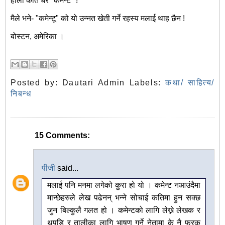
होला कति धेरै "कमेन्ट" !’
मैले भने- "कमेन्टू" को यो उन्नत खेती गर्ने रहस्य मलाई थाह छैन !
बोस्टन, अमेरिका ।
Posted by:
Dautari Admin
Labels:
कथा/ साहित्य/
निबन्ध
15 Comments:
पीजी
said...
मलाई पनि मनमा लगेको कुरा हो यो । कमेन्ट नआउंदैमा
मान्छेहरुले लेख पढेनन् भन्ने सोचाई कतिमा हुन सक्छ
जुन बिल्कुलै गलत हो । कमेन्टको लागि लेख्ने लेखक र
थपडि र तालीका लागि भाषण गर्ने नेतामा के नै फरक