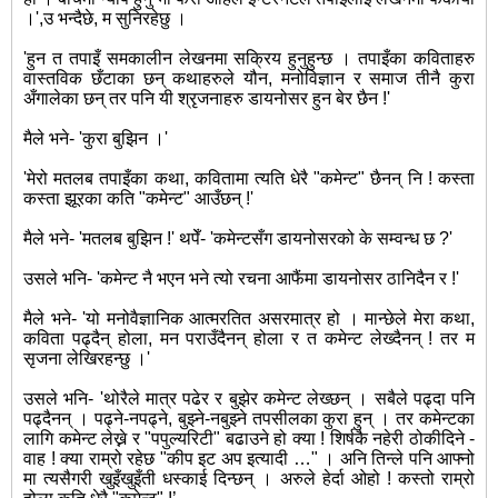
।',उ भन्दैछे, म सुनिरहेछु ।
'हुन त तपाइँ समकालीन लेखनमा सकि्रय हुनुहुन्छ । तपाइँका कविताहरु
वास्तविक छँटाका छन् कथाहरुले यौन, मनोविज्ञान र समाज तीनै कुरा
अँगालेका छन् तर पनि यी श्रृजनाहरु डायनोसर हुन बेर छैन !'
मैले भने- 'कुरा बुझिन ।'
'मेरो मतलब तपाइँका कथा, कवितामा त्यति धेरै "कमेन्ट" छैनन् नि ! कस्ता
कस्ता झूरका कति "कमेन्ट" आउँछन् !'
मैले भने- 'मतलब बुझिन !' थपेँ- 'कमेन्टसँग डायनोसरको के सम्वन्ध छ ?'
उसले भनि- 'कमेन्ट नै भएन भने त्यो रचना आफैंमा डायनोसर ठानिदैन र !'
मैले भने- 'यो मनोवैज्ञानिक आत्मरतित असरमात्र हो । मान्छेले मेरा कथा,
कविता पढ्दैन् होला, मन पराउँदैनन् होला र त कमेन्ट लेख्दैनन् ! तर म
सृजना लेखिरहन्छु ।'
उसले भनि- 'थोरैले मात्र पढेर र बुझेर कमेन्ट लेख्छन् । सबैले पढ्दा पनि
पढ्दैनन् । पढ्ने-नपढ्ने, बुझ्ने-नबुझ्ने तपसीलका कुरा हुन् । तर कमेन्टका
लागि कमेन्ट लेख्ने र "पपुल्यरिटी" बढाउने हो क्या ! शिर्षकै नहेरी ठोकीदिने -
वाह ! क्या राम्रो रहेछ "कीप इट अप इत्यादी …" । अनि तिन्ले पनि आफ्नो
मा त्यसैगरी खुइँखुइँती धस्काई दिन्छन् । अरुले हेर्दा ओहो ! कस्तो राम्रो