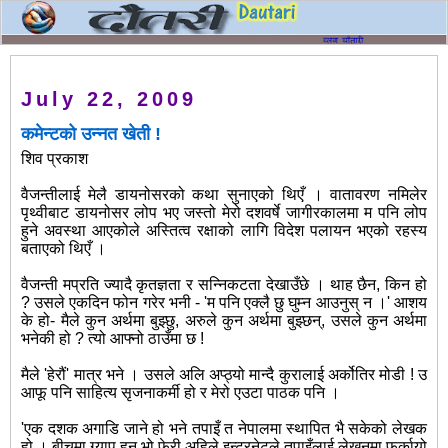
July 22, 2009
कमेन्टको उन्नत खेती !
शिव प्रकाश
वैजन्तीलाई मेलै डायनोसरको कथा सुनाएको थिएँ । वातावरण नमिलेर
पृथ्वीबाट डायनोसर लोप भए जस्तो मेरो दशवर्षे जागीरकालमा म पनि लोप
हुने अवस्था आएकोले अस्तित्व रक्षाको लागि विदेश पलायन भएको रहस्य
बताएको थिएँ ।
वैजन्ती मप्रति ज्यादै कृतज्ञता र सन्निकटता देखाउँछे । थाह छैन, किन हो
? उसले एकदिन फोन गरेर भनी - 'म पनि एक्लै छु घुम्न आउनुस् न ।' आशय
के हो- मैले कुन अर्थमा बुझ्छु, अरुले कुन अर्थमा बुझ्छन्, उसले कुन अर्थमा
भनेकी हो ? त्यो आफ्नो ठाउँमा छ !
मैले 'हेरौं' मात्र भने । उसले अलि अप्ठ्यो मान्दै कुरालाई अर्कोतिर मोडी ! उ
आफू पनि साहित्य सृजनाकर्मी हो र मेरो एउटा पाठक पनि ।
'एक दशक अगाडि जाने हो भने तपाइँ त नेपालमा स्थापित भै सकेको लेखक
हो । बीचमा ग्याप हुनु भो फेरी अहिले इन्टरनेटले तपाइँलाई लेखनमा फर्कायो