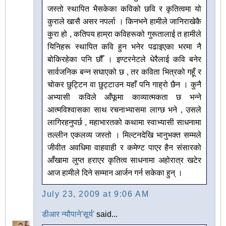
जस्तो स्थापित भैसकेका कविको छवि र कृतित्वमा यो
कुराले खासै असर नपर्ला । किनभने हामीले जानिराखेकै
कुरा हो , कतिपय हाम्रा कविहरूको गुरूतालाई त हामीले
यिनिहरू स्थापित कवि हुन भनेर पढाइएका भरमा नै
बोकिरहेका पनि छौँ । इण्टरनेटले धेरैलाई कवि बनेर
सार्वजनिक बन्न सघाएको छ , तर कविता भित्रको गहूँ र
चोकर छुट्टिन वा छुट्टाउन यहाँ पनि गाह्रो छैन । कुनै
अभ्यासी कविले आँफूमा काव्यात्मकता छ भन्ने
आत्मविश्वासका साथ रचनाभ्यासमा लाग्छ भने , उसले
लागिरहनुपर्छ , महाभारतको कथामा स्वाभ्यासी साधनामा
तल्लीन एकलव्य जस्तो । मिल्टनदेखि भानुभक्त सम्मले
जीवीत अवधिमा वाहवाही र कमेण्ट पाएर हैन संसारको
आँखामा लुप्त हराएर कृतित्व साधनामा अहोरात्र खटेर
आज हामीले दिने सम्मान आर्जन गर्न सकेका हुन् ।
July 23, 2009 at 9:06 AM
डीआर न्यौपाने'सूर्य'
said...