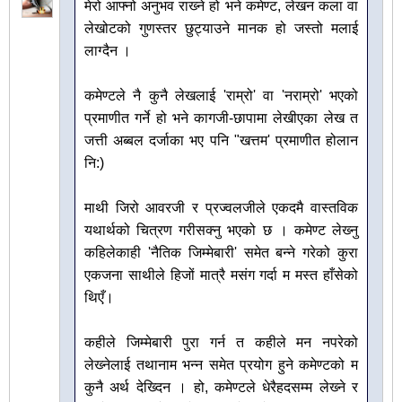
मेरो आफ्नो अनुभव राख्‍ने हो भने कमेण्ट, लेखन कला वा
लेखोटको गुणस्तर छुट्याउने मानक हो जस्तो मलाई
लाग्दैन ।
कमेण्टले नै कुनै लेखलाई 'राम्रो' वा 'नराम्रो' भएको
प्रमाणीत गर्ने हो भने कागजी-छापामा लेखीएका लेख त
जत्ती अब्बल दर्जाका भए पनि "खत्तम' प्रमाणीत होलान
नि:)
माथी जिरो आवरजी र प्रज्वलजीले एकदमै वास्तविक
यथार्थको चित्रण गरीसक्नु भएको छ । कमेण्ट लेख्‍नु
कहिलेकाही 'नैतिक जिम्मेबारी' समेत बन्ने गरेको कुरा
एकजना साथीले हिजों मात्रै मसंग गर्दा म मस्त हाँसेको
थिएँ।
कहीले जिम्मेबारी पुरा गर्न त कहीले मन नपरेको
लेख्‍नेलाई तथानाम भन्न समेत प्रयोग हुने कमेण्टको म
कुनै अर्थ देख्दिन । हो, कमेण्टले धेरैहदसम्म लेख्‍ने र