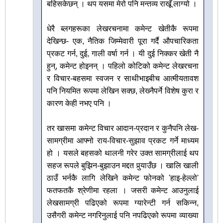
बहिसकेछन् । थप यसमा मेरो पनि मन्तव्य राखूँ लाग्यो ।
धेरै ब्लगहरूका लेखरचनामा कमेन्ट खेतीकै रूपमा
देखिन्छ- एक, नैतिक जिम्मेवारी पूरा गर्दै औपचारिकता
प्रकट गर्न, दुई, गाली वर्षा गर्न । यी दुई निक्कर खेती नै
हुन्, कमेन्ट होइनन् । पहिलो कोटिको कमेन्ट लेखरचना
र विचार-बहसमा स्वजन र साथीभाइबीच आत्मीयतावश
पनि नियमित रूपमा लेखिन सक्छ, लेख्‍नैपर्ने विशेष कुरा र
कारण केही नभए पनि ।
तर खासमा कमेन्ट विचार आदान-प्रदान र कुनैपनि लेख-
सामग्रीमा आफ्नो राय-विचार-सुझाव प्रकट गर्ने माध्यम
हो । यसले बहसको थालनी गरेर उक्त सामग्रीलाई थप
सहज रूपले बुझिन-बुझाउन मद्दत पुर्‍याउँछ । खालि खाली
ठाउँ भर्नकै लागि लेखिने कमेन्ट फोनको 'हाइ-हेल्लो'
फतफतकै श्रेणीमा रहला । जसरी कमेन्ट आउनुलाई
लेखसामग्री पढिएको रूपमा ग्यारेन्टी गर्न सकिन्न,
उसैगरी कमेन्ट नगरिनुलाई पनि नपढिएको रूपमा व्याख्या