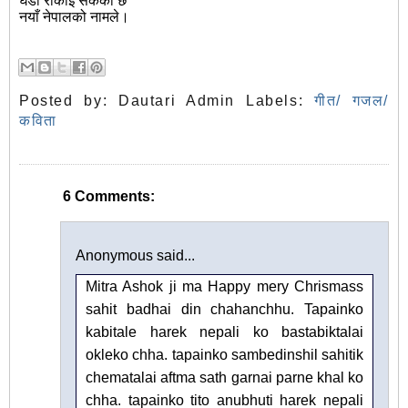
घडी रोकीइ सकेको छ
नयाँ नेपालको नामले।
Posted by:
Dautari Admin
Labels:
गीत/ गजल/
कविता
6 Comments:
Anonymous said...
Mitra Ashok ji ma Happy mery Chrismass
sahit badhai din chahanchhu. Tapainko
kabitale harek nepali ko bastabiktalai
okleko chha. tapainko sambedinshil sahitik
chematalai aftma sath garnai parne khal ko
chha. tapainko tito anubhuti harek nepali