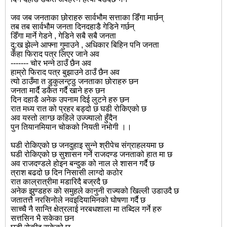
जव जब जनताका छोराहरु सार्वभौम सत्ताका डिँगा मार्छन्
तब तब सार्वभौम जनता दिनदहाडै गेडिने गर्छन्
डिँगा मार्ने गेडने , गेडिने सबै सबै जनता
दु:ख झेल्ने आफ्ना गुमाउने , अधिकार बिहिन पनि जनता
कँहा फिराद पत्र लिएर जाने अव
------- चोर भन्ने ठाउँ छैन अव
हाम्रो फिराद पत्र बुझाउने ठाउँ छैन अव
त्यो ठाउँमा त डुकुलन्ट्ठु जनताका छोराहरु छन
जनता मार्दै डकैत गर्दै खाने हरु छन
दिन दहाडै अनेक उपनाम दिई लुटने हरु छन
रात मध्य रात को प्रहर बड्दो छ घडी रोकिएको छ
अव यस्तो लाग्छ कहिले उज्ज्यालो हुँदैन
पुन तियानमियान चोकको नियती नभोगी ।।
घडी रोकिएको छ जनदुहाइ सुन्ने श्रीपेच संग्राहलयमा छ
घडी रोकिएको छ सुशासन गर्ने राजदण्ड जनताको हात मा छ
अव राजदण्डले होइन बन्दुक को नाल ले शासन गर्दै छ
त्राश बढदो छ दिन निसासी लाग्दो कठोर
रात काल्रात्रीमा मडारिदै बज्रदै छ
अनेक झुण्डहरु को समुहले कानुनी राज्यको खिल्ली उडाउदै छ
जतातत्तै नरसिनोले नवइदियामिनको घोषणा गर्दै छ
साच्चै नै सान्ति क्षेत्रलाई नरबधशाला मा तब्दिल गर्ने हरु
सत्तसिन भै सकेका छन