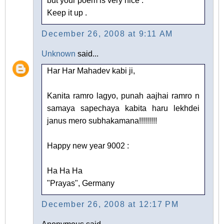
but your poem is very nice .
Keep it up .
December 26, 2008 at 9:11 AM
Unknown
said...
Har Har Mahadev kabi ji,
Kanita ramro lagyo, punah aajhai ramro n
samaya sapechaya kabita haru lekhdei
janus mero subhakamana!!!!!!!!!
Happy new year 9002 :
Ha Ha Ha
"Prayas", Germany
December 26, 2008 at 12:17 PM