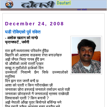
December 24, 2008
घडी रोकिएको पुर्व संकेत
- अशोक खलान को मान्छे
फ्रान्क्फर्ट , जर्मनी
रात झनै मध्यरातमा परिवर्तन हुँदैछ
बिहानि को आशामा सडकमा रगत बगाउनेहरु
अझै जँगल भित्र गायब हुँदै छन
यो औशीको लामो रात्री प्रहर
सम्झु त तुवाँलोले ढाकेको दिन
उज्ज्यालो निसाम्मै छैन सिर्फ उज्ज्यालोको
स्तुतिमा
दिन झन रात जस्तै बन्दै छ
आशा को प्रती र किन गरीराखेका छौ
जनताका छोरा हरुलाई जनताले तर्साउन थाले पछी
जनताका छोराहरुले नै जनतालाई भ्रममा राखेपछी
विश्वासको प्रती ? किन बनायौ ?
अझै नेपाली आँखा पुत्र बियोगले बर्सिन्छ भने
दिन दहाडै डकैत अपहरण हत्या बडदैछ भने