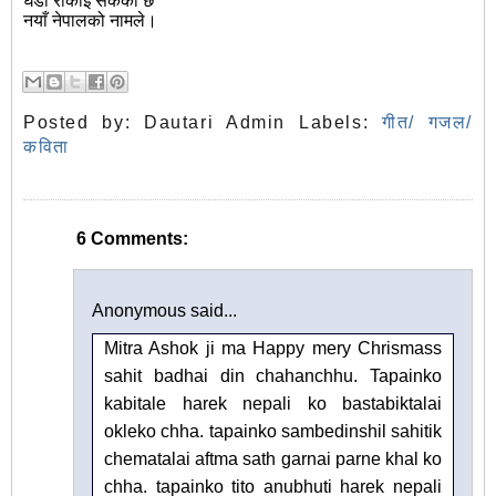
घडी रोकीइ सकेको छ
नयाँ नेपालको नामले।
Posted by:
Dautari Admin
Labels:
गीत/ गजल/
कविता
6 Comments:
Anonymous said...
Mitra Ashok ji ma Happy mery Chrismass
sahit badhai din chahanchhu. Tapainko
kabitale harek nepali ko bastabiktalai
okleko chha. tapainko sambedinshil sahitik
chematalai aftma sath garnai parne khal ko
chha. tapainko tito anubhuti harek nepali