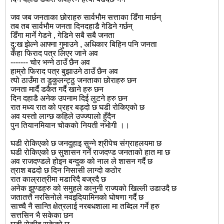
जव जब जनताका छोराहरु सार्वभौम सत्ताका डिँगा मार्छन्
तब तब सार्वभौम जनता दिनदहाडै गेडिने गर्छन्
डिँगा मार्ने गेडने , गेडिने सबै सबै जनता
दु:ख झेल्ने आफ्ना गुमाउने , अधिकार बिहिन पनि जनता
कँहा फिराद पत्र लिएर जाने अव
------- चोर भन्ने ठाउँ छैन अव
हाम्रो फिराद पत्र बुझाउने ठाउँ छैन अव
त्यो ठाउँमा त डुकुलन्ट्ठु जनताका छोराहरु छन
जनता मार्दै डकैत गर्दै खाने हरु छन
दिन दहाडै अनेक उपनाम दिई लुटने हरु छन
रात मध्य रात को प्रहर बड्दो छ घडी रोकिएको छ
अव यस्तो लाग्छ कहिले उज्ज्यालो हुँदैन
पुन तियानमियान चोकको नियती नभोगी ।।
घडी रोकिएको छ जनदुहाइ सुन्ने श्रीपेच संग्राहलयमा छ
घडी रोकिएको छ सुशासन गर्ने राजदण्ड जनताको हात मा छ
अव राजदण्डले होइन बन्दुक को नाल ले शासन गर्दै छ
त्राश बढदो छ दिन निसासी लाग्दो कठोर
रात काल्रात्रीमा मडारिदै बज्रदै छ
अनेक झुण्डहरु को समुहले कानुनी राज्यको खिल्ली उडाउदै छ
जतातत्तै नरसिनोले नवइदियामिनको घोषणा गर्दै छ
साच्चै नै सान्ति क्षेत्रलाई नरबधशाला मा तब्दिल गर्ने हरु
सत्तसिन भै सकेका छन