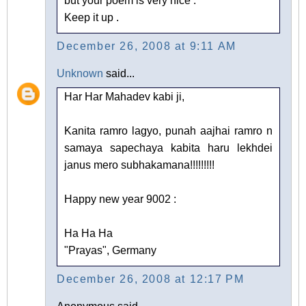
but your poem is very nice .
Keep it up .
December 26, 2008 at 9:11 AM
Unknown
said...
Har Har Mahadev kabi ji,
Kanita ramro lagyo, punah aajhai ramro n
samaya sapechaya kabita haru lekhdei
janus mero subhakamana!!!!!!!!!
Happy new year 9002 :
Ha Ha Ha
"Prayas", Germany
December 26, 2008 at 12:17 PM