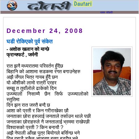
December 24, 2008
घडी रोकिएको पुर्व संकेत
- अशोक खलान को मान्छे
फ्रान्क्फर्ट , जर्मनी
रात झनै मध्यरातमा परिवर्तन हुँदैछ
बिहानि को आशामा सडकमा रगत बगाउनेहरु
अझै जँगल भित्र गायब हुँदै छन
यो औशीको लामो रात्री प्रहर
सम्झु त तुवाँलोले ढाकेको दिन
उज्ज्यालो निसाम्मै छैन सिर्फ उज्ज्यालोको
स्तुतिमा
दिन झन रात जस्तै बन्दै छ
आशा को प्रती र किन गरीराखेका छौ
जनताका छोरा हरुलाई जनताले तर्साउन थाले पछी
जनताका छोराहरुले नै जनतालाई भ्रममा राखेपछी
विश्वासको प्रती ? किन बनायौ ?
अझै नेपाली आँखा पुत्र बियोगले बर्सिन्छ भने
दिन दहाडै डकैत अपहरण हत्या बडदैछ भने