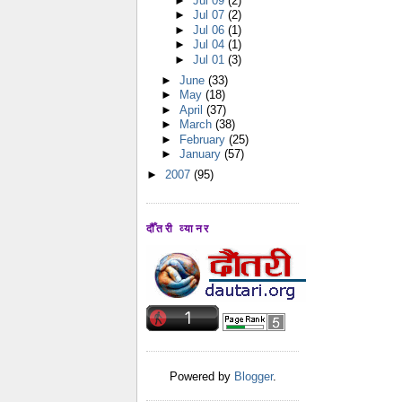
►
Jul 09
(2)
►
Jul 07
(2)
►
Jul 06
(1)
►
Jul 04
(1)
►
Jul 01
(3)
►
June
(33)
►
May
(18)
►
April
(37)
►
March
(38)
►
February
(25)
►
January
(57)
►
2007
(95)
दौँतरी व्यानर
Powered by
Blogger
.