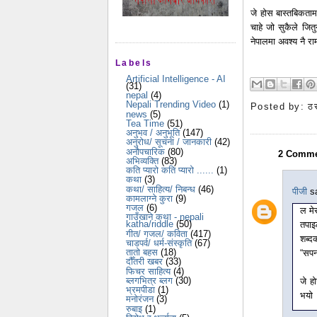
जे होस बास्तबिकताम
चाहे जो सुकैले जित
नेपालमा अवश्य नै र
Labels
Artificial Intelligence - AI
(31)
nepal
(4)
Nepali Trending Video
(1)
Posted by:
ठ
news
(5)
Tea Time
(51)
अनुभव / अनुभूति
(147)
अनुरोध/ सूचना / जानकारी
(42)
अनौपचारिक
(80)
2 Comme
अभिव्यक्ति
(83)
कति प्यारो कति प्यारो ......
(1)
कथा
(3)
कथा/ साहित्य/ निबन्ध
(46)
पीजी
sa
कामलाग्ने कुरा
(9)
गजल
(6)
ल मे
गाउँखाने कथा - nepali
katha/riddle
(50)
तपाइ
गीत/ गजल/ कविता
(417)
शब्द
चाडपर्व/ धर्म-संस्कृति
(67)
तातो बहस
(18)
“सपन
दौँतरी खबर
(33)
फिचर साहित्य
(4)
ब्लगभित्र ब्लग
(30)
जे ह
भ्रमपीडा
(1)
भयो
मनोरंजन
(3)
रुबाइ
(1)