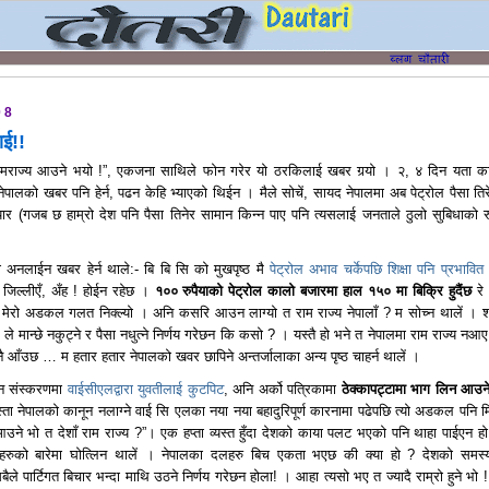
08
ाई!!
ामराज्य आउने भयो !”, एकजना साथिले फोन गरेर यो ठरकिलाई खबर गर्‍यो । २, ४ दिन यता क
र नेपालको खबर पनि हेर्न, पढन केहि भ्याएको थिईन । मैले सोचें, सायद नेपालमा अब पेट्रोल पैसा तिर
यार (गजब छ हाम्रो देश पनि पैसा तिनेर सामान किन्न पाए पनि त्यसलाई जनताले ठुलो सुबिधाको र
ो अनलाईन खबर हेर्न थाले:- बि बि सि को मुखपृष्ठ मै
पेट्रोल अभाव चर्केपछि शिक्षा पनि प्रभावित
भ
 जिल्लीएँ, अँह ! होईन रहेछ ।
१०० रुपैयाको पेट्रोल कालो बजारमा हाल १५० मा बिक्रि हुदैंछ
रे 
 मेरो अडकल गलत निक्ल्यो । अनि कसरि आउन लाग्यो त राम राज्य नेपालाँ ? म सोच्न थालें । 
े मान्छे नकुट्ने र पैसा नधुत्ने निर्णय गरेछन कि कसो ? । यस्तै हो भने त नेपालमा राम राज्य नआए
यनै आँउछ … म हतार हतार नेपालको खवर छापिने अन्तर्जालाका अन्य पृष्ठ चाहर्न थालें ।
ईन संस्करणमा
वाईसीएलद्वारा युवतीलाई कुटपिट
, अनि अर्को पत्रिकामा
ठे
क्कापट्टामा भाग लिन आउन
्ता नेपालको कानून नलाग्ने वाई सि एलका नया नया बहादुरिपूर्ण कारनामा पढेपछि त्यो अडकल पनि म
े भो त देशाँ राम राज्य ?”। एक हप्ता व्यस्त हुँदा देशको काया पलट भएको पनि थाहा पाईएन हो
नाहरुको बारेमा घोत्लिन थालें । नेपालका दलहरु बिच एकता भएछ की क्या हो ? देशको समस्
े पार्टिगत बिचार भन्दा माथि उठने निर्णय गरेछन होला! । आहा त्यसो भए त ज्यादै राम्रो हुने भो ! 