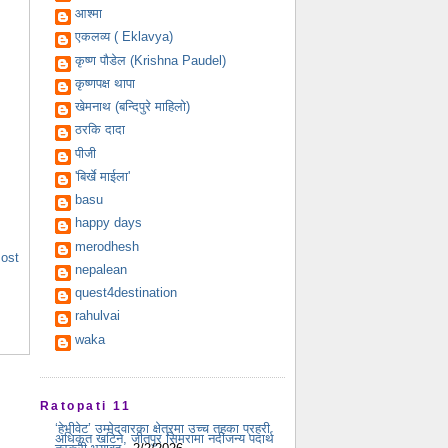
आश्मा
एकलव्य ( Eklavya)
कृष्ण पौडेल (Krishna Paudel)
कृष्णपक्ष थापा
खेमनाथ (बन्दिपुरे माहिलो)
ठरकि दादा
पीजी
'बिर्खे माईला'
basu
happy days
merodhesh
Post
nepalean
quest4destination
rahulvai
waka
Ratopati 11
‘हेभीवेट’ उम्मेदवारका क्षेत्रमा उच्च तहका प्रहरी
अधिकृत खटिने, जीतपुर सिमरामा नदीजन्य पदार्थ