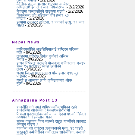
तस्करी भयावह
- 2/2/2026
वैदेशिक हुलाक भन्सार शाखामा कार्यरत
अधिकृतसहित तीन जना नियन्त्रणमा
- 2/2/2026
नेपालमा जलपन्छीको सङ्ख्या घट्दो
- 2/2/2026
सिक्लेसमा एकै महिनामा पाँच हजार ५३
पर्यटक
- 2/2/2026
झापामा ट्र्याक्टर दुर्घटना, १ जनाको मृत्यु, ११ जना
घाइते
- 2/2/2026
Nepal News
प्रतिस्पर्धाविनै आइडिमियालाई राष्ट्रिय परिचय
पत्र
- 8/6/2026
लन्डनमा गरिनेछ निर्मल पुर्जाको अन्तिम
बिदाइ
- 8/6/2026
इन्धन निर्भरता घटाउने योजनामा पाकिस्तान, २०३५
सम्म ९० प्रतिशत स्वच्छ ऊर्जाको
लक्ष्य
- 8/6/2026
धनुषा जिल्ला अदालतद्वारा पाँच हजार २१६ मुद्दा
फछ्र्योट
- 8/6/2026
यस्तो छ आजका लागि कृषिउपजको थोक
मूल्य
- 8/6/2026
Annapurna Post 13
राजनीति गर्न नभई अभिभावकीय भूमिका रहने
राजसंस्था आवश्यक : धवलशमशेर राणा
फैसला पुनरावलोकनको मागमा देउवा पक्षको निवेदन
अध्ययन गर्न इजलास गठन
सोनम वाङचुक किन चाहन्थे राहुल गान्धीको हातबाट
अनशन तोड्न ?
ग्वार्कोमा बस दुर्घटना :एकजनाको मृत्यु, १९ घाइते
सरकारी कर्मचारीको नयाँ तलब सार्वजनिक, कसको