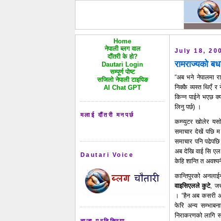
Home
नेपाली ब्लग वाल
July 18, 20
दौंतरी के हो?
रामराज्यको बध
Dautari Login
सम्पूर्ण पोष्ट
“अब भने नेपालमा र
सजिलो नेपाली टाइपिङ
निक्कै व्यस्त थिएँ 
AI Chat GPT
किन्न पाईने भएछ क्
लिनु पर्छ) ।
मलाई दौंतरी मनपर्छ
कम्प्युटर खोलेर यस
समाचार देखें पछि म
समाचार पनि पढेपछि
अब देखि वाई सि एल ल
Dautari Voice
केहि शान्ति त अवश्‍
कान्तिपुरको अनला
वाइसिएलले कुटे
, जस
। “हैन अब कसरी आउन
फेरि अन्य सम्भाब
निराकरणको लागि सबैल
ताजा प्रतिक्रिया