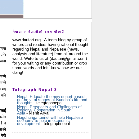
नेपाल र नेपालीको ब्लग चौतारी
www.dautari.org - A team blog by group of
writers and readers having rational thought
ाममा
regarding Nepal and Nepalese (news,
analysis and literature) from all around the
ेपछि
world. Write to us at (dautari@gmail.com)
ुपमा
for your writing or any contribution or drop
some words and lets know how we are
doing!
न्ने
भन्ने
शायद
Telegraph Nepal 3
 पनि
Nepal: Educate the new cohort based
on the vital stages of Buddha’s life and
thoughts
- telegraphnepal
Nepal: Prospects and Challenges of
Regional Cooperation in South
ेलाई
Asia
- Nishit Aryal
िलेन
Nagdhunga tunnel will help Nepalese
economy to help in economic
 ! म
development
- telegraphnepal
याको
मेरो