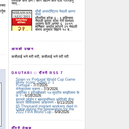
तथ्यांक कतै छैन। ब्लग खोल्न कतै दर्ता गरिरहनु
नपर्...
चनमा
्नुस
पाँचौं अन्तर्राष्ट्रिय नेपाली ब्लगर
भेला
दौंतरीमा हरेक ६ - ६ महिनामा
नेपाली ब्लगर भेला गर्ने परम्परा
अनुरुप फेरि अगष्ट ६, २०११
शनिबार अर्थात् साउन २१ नेपाली
समय अनुसार बिहान १० ब...
आजको उखान
कसैलाई भने मरी मरी, कसैलाई भने परी परी
DAUTARI :: दौंतरी RSS 7
Spain vs Portugal World Cup Game
likely score: Spain 2- 1
Portugal
- 7/7/2026
भेनेजुएलामा भूकम्प
- 7/3/2026
अमेरिका र इरानबीचको १४-सूत्रीय सम्झौतामा के
छ ?
- 6/18/2026
इरानले जोर्डन र बहराइनस्थित अमेरिकी सैन्य
आधार शिविरहरूमा आक्रमण
- 6/11/2026
65 Thousand migrant workers died in
Qatar during the preparation for the
2022 FIFA World Cup
- 6/9/2026
दौँतरी लेखक