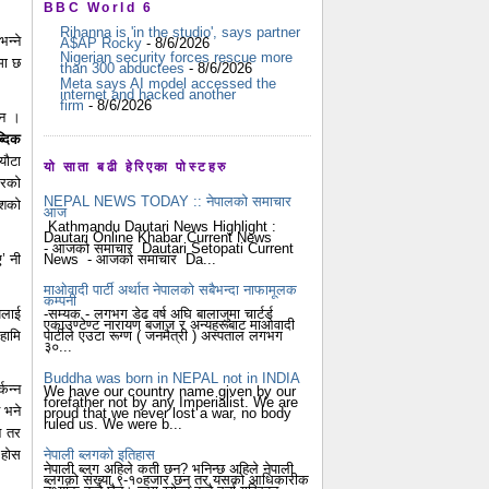
BBC World 6
Rihanna is 'in the studio', says partner
भन्ने
A$AP Rocky
- 8/6/2026
Nigerian security forces rescue more
मा छ
than 300 abductees
- 8/6/2026
Meta says AI model accessed the
internet and hacked another
firm
- 8/6/2026
एन ।
्दिक
यौटा
यो साता बढी हेरिएका पोस्टहरु
ारको
NEPAL NEWS TODAY :: नेपालको समाचार
देशको
आज
Kathmandu Dautari News Highlight :
Dautari Online Khabar Current News
- आजको समाचार Dautari Setopati Current
News - आजको समाचार Da...
ए’ नी
माओवादी पार्टी अर्थात नेपालको सबैभन्दा नाफामूलक
कम्पनी
षलाई
-सम्यक - लगभग डेढ वर्ष अघि बालाजुमा चार्टर्ड
एकाउण्टेण्ट नारायण बजाज र अन्यहरूबाट माओवादी
हामि
पार्टीले एउटा रूग्ण ( जनमैत्री ) अस्पताल लगभग
३०...
Buddha was born in NEPAL not in INDIA
्कन्न
We have our country name given by our
forefather not by any Imperialist. We are
 भने
proud that we never lost a war, no body
ruled us. We were b...
े तर
 होस
नेपाली ब्लगको इतिहास
नेपाली ब्लग अहिले कती छन? भनिन्छ अहिले नेपाली
ब्लगको संख्या ९-१०हजार छन् तर यसको आधिकारीक