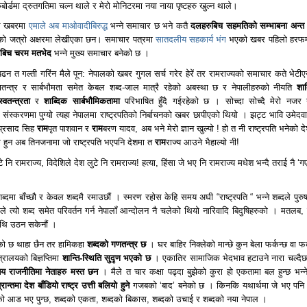
बोर्डमा द्रुतगतिमा चल्न थाले र मेरो मोनिटरमा नया नाया पृष्टहरु खुल्न थाले।
ाल खबरमा
एमाले अब माओवादीबिरुद्ध
भन्ने समाचार छ भने कतै
दलहरुबिच सहमतिको सम्भाबना अन्त
ाउको जत्रो अक्षरमा लेखीएका छन। समाचार पत्रमा
सातदलीय सहकार्य भंग
भएको खबर पहिलो हरफ
ुबिच चरम मतभेद
भन्ने मुख्य समाचार बनेको छ ।
 पढन त गल्ती गरिंन मैले पून: नेपालको खबर गुगल सर्च गरेर हेरें तर रामराज्यको समाचार कते भेटी
णतन्त्र र सार्बभौमता समेत केबल शब्द-जाल मात्रै रहेको अबस्था छ र नेपालीहरुको नीयति
शाब
्वतन्त्रता
र
शाब्दिक सार्बभौमिकतामा
परिभाषित हुँदै गईरहेको छ । सोच्दा सोच्दै मेरो नजर 
ंस्करणमा पुग्यो त्यहा नेपालमा राष्ट्रपतिको निर्बाचनको खबर छापीएको थियो । झट्ट भावि उमेदव
प्रसाद सिह
राम
पृत पाशवान र
राम
बरण यादव, अब भने मेरो ज्ञान खुल्यो ! हो त नी राष्ट्रपति भनेको 
 हुन अब तिनजनामा जो राष्ट्रपति भएपनि देशमा त
राम
राज्य आउने भैहाल्यो नी!
े नि रामराज्य, विदेशिले देश लुटे नि रामराज्य! हत्या, हिंसा जे भए नि रामराज्य मधेश भन्दै तराई नै ‘ग
्दमा बाँच्छौ र केवल शब्दमै रमाउछौं । स्मरण रहोस केहि समय अघी “राष्ट्रपति “ भन्ने शब्दले पुरु
ले त्यो शब्द समेत परिवर्तन गर्न नेपालाँ आन्दोलन नै चलेको थियो नारिवादि बिदुषिहरुको । मतलब, 
माथि उठन सकेनौं ।
ो छ थाहा छैन तर हामिकहा
शब्दको गणतन्त्र छ
। घर बाहिर निक्लेको मान्छे कुन बेला फर्कन्छ वा फर
त्रालयको बिज्ञप्तिमा
शान्ति-स्थिति सुदृण भएको छ
। एकातिर सामाजिक भेदभाव हटाउने नारा चल्दैछ
िय राजनीतिमा नेताहरु मस्त छन
। मैले त चार कक्षा पढ्दा बुझेको कुरा हो एकतामा बल हुन्छ भन्न
्रान्तमा देश बाँडियो राष्ट्र उत्ती बलियो हुने
गजबको ‘बाद’ बनेको छ । किनकि यथार्थमा जे भए पनि
को आड भए पुग्छ, शब्दको एकता, शब्दको बिकास, शब्दको उचाई र शब्दको नया नेपाल ।