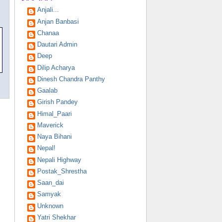
Anjali...
Anjan Banbasi
Chanaa
Dautari Admin
Deep
Dilip Acharya
Dinesh Chandra Panthy
Gaalab
Girish Pandey
Himal_Paari
Maverick
Naya Bihani
Nepal!
Nepali Highway
Postak_Shrestha
Saan_dai
Samyak
Unknown
Yatri Shekhar