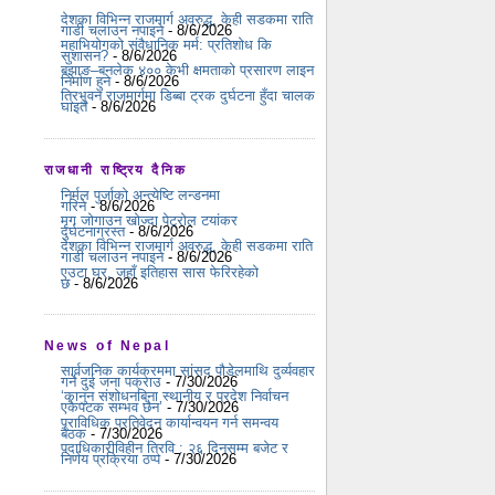
देशका विभिन्न राजमार्ग अवरुद्ध, केही सडकमा राति
गाडी चलाउन नपाइने
- 8/6/2026
महाभियोगको संवैधानिक मर्म: प्रतिशोध कि
सुशासन?
- 8/6/2026
बझाङ–बनलेक ४०० केभी क्षमताको प्रसारण लाइन
निर्माण हुने
- 8/6/2026
त्रिभुवन राजमार्गमा डिब्बा ट्रक दुर्घटना हुँदा चालक
घाइते
- 8/6/2026
राजधानी राष्ट्रिय दैनिक
निर्मल पुर्जाको अन्त्येष्टि लन्डनमा
गरिने
- 8/6/2026
मृग जोगाउन खोज्दा पेट्रोल टयांकर
दुर्घटनाग्रस्त
- 8/6/2026
देशका विभिन्न राजमार्ग अवरुद्ध, केही सडकमा राति
गाडी चलाउन नपाइने
- 8/6/2026
एउटा घर, जहाँ इतिहास सास फेरिरहेको
छ
- 8/6/2026
News of Nepal
सार्वजनिक कार्यक्रममा सांसद पौडेलमाथि दुर्व्यवहार
गर्ने दुई जना पक्राउ
- 7/30/2026
‘कानुन संशोधनबिना स्थानीय र प्रदेश निर्वाचन
एकैपटक सम्भव छैन’
- 7/30/2026
प्राविधिक प्रतिवेदन कार्यान्वयन गर्न समन्वय
बैठक
- 7/30/2026
पदाधिकारीविहीन त्रिवि : २६ दिनसम्म बजेट र
निर्णय प्रक्रिया ठप्प
- 7/30/2026