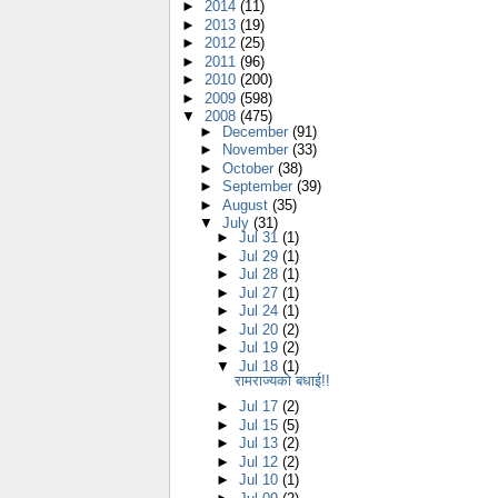
►
2014
(11)
►
2013
(19)
►
2012
(25)
►
2011
(96)
►
2010
(200)
►
2009
(598)
▼
2008
(475)
►
December
(91)
►
November
(33)
►
October
(38)
►
September
(39)
►
August
(35)
▼
July
(31)
►
Jul 31
(1)
►
Jul 29
(1)
►
Jul 28
(1)
►
Jul 27
(1)
►
Jul 24
(1)
►
Jul 20
(2)
►
Jul 19
(2)
▼
Jul 18
(1)
रामराज्यको बधाई!!
►
Jul 17
(2)
►
Jul 15
(5)
►
Jul 13
(2)
►
Jul 12
(2)
►
Jul 10
(1)