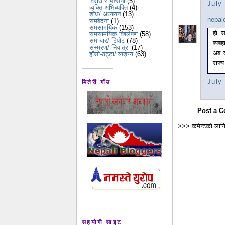
विरोध र भर्त्सना
(5)
July
व्यक्ति-अभिव्यक्ति
(4)
शोध/ अध्ययन
(13)
nepal
समबेदना
(1)
समसामयिक
(153)
हो स
समसामयिक विश्लेषण
(58)
समाचार/ टिपोट
(78)
ब्यबह
संस्मरण/ नियात्रा
(17)
अब क
हाँसो-ठट्टा/ व्यङ्ग्य
(63)
राज्
July
मितेरी गाँउ
Post a 
>>> कमेन्टको लागि
सहयोगी साइट