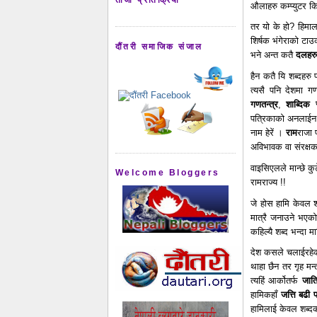
औलाहरु कम्प्युटर कि
तर यो के हो? हिम
शिर्षक भंगेराको ट
दौंतरी समाजिक संजाल
भने अन्त कतै
दलहर
हैन कतै यि शब्दहरु
त्यसै पनि देशमा ग
गणतन्त्र
,
शाब्दिक स
पत्रिकाको अनलाईन स
नाम हेरें ।
राम
राजा 
अविभावक वा संरक्षक
वाइसिएलले मान्छे कुट
Welcome Bloggers
रामराज्य !!
जे होस हामि केवल शब
मात्रै जनाउने भएको
कहिल्यै शब्द भन्दा 
देश कसले चलाईरहेक
थाहा छैन तर गृह मन्
त्यहिं आर्कोतर्फ
जात
हामिकहाँ
जत्ति बढी प
हामिलाई केवल शब्द