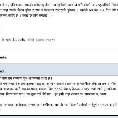
ा जे भए पनि शब्दमा रमाउने हामिलाई यौटा नया खुशिको खबर यो पनि बनेको छ: राष्ट्रपतिको निर्बा
ुन त्यहा
राम
कै विजय हुनेछ र
राम
नै नेपालका राष्ट्रपति हुनेछन् । त्यसैले अब बस १-२ दिन धैर्य गर
ामराज्य आउँदै छ । बधाई छ हामि सबैलाई !!!
रकि दादा
Labels:
हाँसो-ठट्टा/ व्यङ्ग्य
nts:
id...
रो पनि राम राज्यको शुभ आगमनमा बधाइ छ !
ले भने जस्तो देश शब्दजालमा मख्ख छ, सपना र शब्दले देशका सारा प्राणीहरु रंगिएका छन् । भोलि
को गणतन्त्र जस्तै शब्दका महल, शब्दका विकासहरुले देश झकिझकाउ भएर तपाई हामी मुग्लानेलाई
ामा” जिस्काउने छन् : “के दुख गर्छौ विदेशमा ! हेर हामी कहा जनबाद छ, रामराज्य छ, आउ!”
ोस मारकाट, अविश्र्वास, छलकपट, गान्धीबाद, वाइ सि यल “टेजर” आदिले भरिपुर्ण रामराज्य आउने
 ।