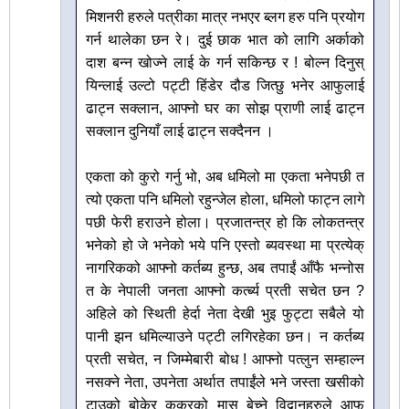
मिशनरी हरुले पत्रीका मात्र नभएर ब्लग हरु पनि प्रयोग
गर्न थालेका छन रे। दुई छाक भात को लागि अर्काको
दाश बन्न खोज्ने लाई के गर्न सकिन्छ र ! बोल्न दिनुस्
यिन्लाई उल्टो पट्टी हिंडेर दौड जित्छु भनेर आफुलाई
ढाट्न सक्लान, आफ्नो घर का सोझ प्राणी लाई ढाट्न
सक्लान दुनियाँ लाई ढाट्न सक्दैनन ।
एकता को कुरो गर्नु भो, अब धमिलो मा एकता भनेपछी त
त्यो एकता पनि धमिलो रहुन्जेल होला, धमिलो फाट्न लागे
पछी फेरी हराउने होला। प्रजातन्त्र हो कि लोकतन्त्र
भनेको हो जे भनेको भये पनि एस्तो ब्यवस्था मा प्रत्येक्
नागरिकको आफ्नो कर्तब्य हुन्छ, अब तपाईं आँफै भन्नोस
त के नेपाली जनता आफ्नो कर्त्ब्य प्रती सचेत छन ?
अहिले को स्थिती हेर्दा नेता देखी भुइ फुट्टा सबैले यो
पानी झन धमिल्याउने पट्टी लगिरहेका छन। न कर्तब्य
प्रती सचेत, न जिम्मेबारी बोध ! आफ्नो पत्लुन सम्हाल्न
नसक्ने नेता, उपनेता अर्थात तपाईंले भने जस्ता खसीको
टाउको बोकेर कुकुरको मासु बेच्ने विद्वानहरुले आफु