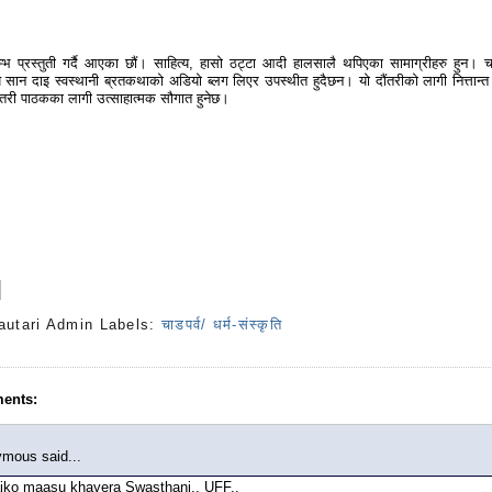
्तम्भ प्रस्तुती गर्दै आएका छौं। साहित्य, हासो ठट्टा आदी हालसालै थपिएका सामाग्रीहरु हुन। चां
 सान दाइ स्वस्थानी ब्रतकथाको अडियो ब्लग लिएर उपस्थीत हुदैछन। यो दौंतरीको लागी नित्तान्त
 दौंतरी पाठकका लागी उत्साहात्मक सौगात हुनेछ।
autari Admin
Labels:
चाडपर्व/ धर्म-संस्कृति
ents:
mous said...
iko maasu khayera Swasthani.. UFF..