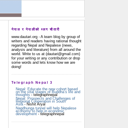
नेपाल र नेपालीको ब्लग चौतारी
www.dautari.org - A team blog by group of
writers and readers having rational thought
regarding Nepal and Nepalese (news,
analysis and literature) from all around the
world. Write to us at (dautari@gmail.com)
for your writing or any contribution or drop
some words and lets know how we are
doing!
Telegraph Nepal 3
Nepal: Educate the new cohort based
on the vital stages of Buddha’s life and
thoughts
- telegraphnepal
Nepal: Prospects and Challenges of
Regional Cooperation in South
Asia
- Nishit Aryal
Nagdhunga tunnel will help Nepalese
economy to help in economic
development
- telegraphnepal