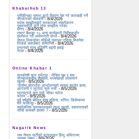
Khabarhub 13
भूमिहीनका नाममा झूटो विवरण पेश गरे कारबाही गर्ने
सरकारको चेतावनी
- 8/4/2026
मधेस सम्झौताबारे सरकारको स्पष्टीकरण :
गृहमन्त्रीले कुनै ठोस सम्झौता गरेका
छैनन्
- 8/4/2026
राष्ट्र बैंकका १८ जना कार्यकारी निर्देशकसँग
छलफल गर्दै अर्थमन्त्री वाग्ले
- 8/4/2026
नेपाल लिकर्सका सीईओ तुलाधर एसिया बिजनेस
लिडर्स अवार्डबाट सम्मानित
- 8/4/2026
इन्धनको मूल्य वृद्धिसँगै बढ्यो हवाई
भाडा
- 8/4/2026
Online Khabar 1
सुनकोशी कार दुर्घटना : पीडित पक्ष र बस
सञ्चालकबीच सहमति, मध्यपहाडी लोकमार्ग
खुल्यो
- 8/5/2026
‘वार्तामा बोलाउँदा आन्दोलनको स्वरूप बदलेर हत्या,
आगजनी र लुटपाट सुरु भयो’
- 8/5/2026
परराष्ट्रले सुरु गर्‍यो ‘मोफा नलेज
फोरम’
- 8/5/2026
दुई वर्षपछि बोलिन शेख हसिना, भनिन्- डिसेम्बरमा
घर फर्किन्छु
- 8/5/2026
सार्वजनिक पुस्तकालयको ताला खुल्यो, स्वायत्तताको
साँचो कसको हातमा ?
- 8/5/2026
Nagarik News
जय नेपाल पार्टीको बटमलाइन हिन्दु अधिराज्य:
अध्यक्ष जबरा
- 8/6/2026