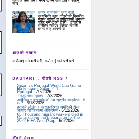
तथ्यांक कतै छैन। ब्लग खोल्न कतै दर्ता गरिरहनु
नपर्...
ब्लगर सुजनसंग ब्लग बार्ता
ब्लगभित्र ब्लग दौंतरीको नियमीत
स्तम्भ भएको त तपाइहरुले अनुभव
पक्कै गर्नुभएको होला। दौतरीले
चारैतिर छरिएर बसेका नेपाली
ब्लगरलाइ आफ्नो बा...
आजको उखान
कसैलाई भने मरी मरी, कसैलाई भने परी परी
DAUTARI :: दौंतरी RSS 7
Spain vs Portugal World Cup Game
likely score: Spain 2- 1
Portugal
- 7/7/2026
भेनेजुएलामा भूकम्प
- 7/3/2026
अमेरिका र इरानबीचको १४-सूत्रीय सम्झौतामा के
छ ?
- 6/18/2026
इरानले जोर्डन र बहराइनस्थित अमेरिकी सैन्य
आधार शिविरहरूमा आक्रमण
- 6/11/2026
65 Thousand migrant workers died in
Qatar during the preparation for the
2022 FIFA World Cup
- 6/9/2026
दौँतरी लेखक