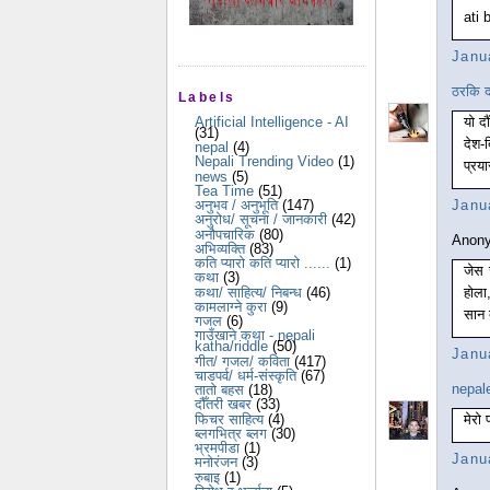
ati 
Janu
ठरकि द
Labels
यो दौ
Artificial Intelligence - AI
(31)
देश-ब
nepal
(4)
Nepali Trending Video
(1)
प्रया
news
(5)
Tea Time
(51)
Janu
अनुभव / अनुभूति
(147)
अनुरोध/ सूचना / जानकारी
(42)
अनौपचारिक
(80)
Anony
अभिव्यक्ति
(83)
कति प्यारो कति प्यारो ......
(1)
जेस 
कथा
(3)
होला
कथा/ साहित्य/ निबन्ध
(46)
कामलाग्ने कुरा
(9)
सान 
गजल
(6)
गाउँखाने कथा - nepali
katha/riddle
(50)
Janu
गीत/ गजल/ कविता
(417)
चाडपर्व/ धर्म-संस्कृति
(67)
nepal
तातो बहस
(18)
दौँतरी खबर
(33)
मेरो 
फिचर साहित्य
(4)
ब्लगभित्र ब्लग
(30)
भ्रमपीडा
(1)
Janu
मनोरंजन
(3)
रुबाइ
(1)