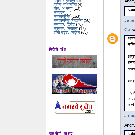
विरोध र भर्त्सना
(5)
Anony
व्यक्ति-अभिव्यक्ति
(4)
शोध/ अध्ययन
(13)
sou
समबेदना
(1)
समसामयिक
(153)
Janu
समसामयिक विश्लेषण
(58)
समाचार/ टिपोट
(78)
संस्मरण/ नियात्रा
(17)
पीजी
sa
हाँसो-ठट्टा/ व्यङ्ग्य
(63)
आमाह
नास्त
मितेरी गाँउ
आफुल
धन्य
भजन 
आफुल
" ए ह
जाउंला
नाच्दै
Janu
Anony
kuh
सहयोगी साइट