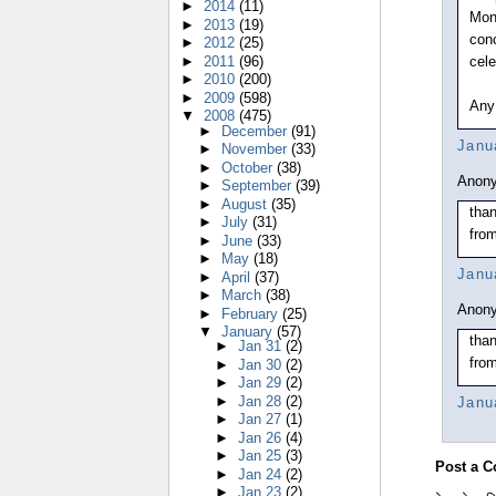
►
2014
(11)
Mon
►
2013
(19)
con
►
2012
(25)
cele
►
2011
(96)
►
2010
(200)
►
2009
(598)
Any 
▼
2008
(475)
►
December
(91)
Janu
►
November
(33)
►
October
(38)
Anony
►
September
(39)
►
August
(35)
tha
►
July
(31)
from
►
June
(33)
►
May
(18)
Janu
►
April
(37)
►
March
(38)
Anony
►
February
(25)
▼
January
(57)
tha
►
Jan 31
(2)
from
►
Jan 30
(2)
►
Jan 29
(2)
►
Jan 28
(2)
Janu
►
Jan 27
(1)
►
Jan 26
(4)
►
Jan 25
(3)
Post a 
►
Jan 24
(2)
►
Jan 23
(2)