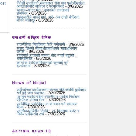
विदेशी उपाधिको समकक्षता सेवा अब यूजीसीमार्फत,
Post
अनलाइनबाटै आवेदन र प्रमाणपत्र
- 8/6/2026
खनाल–यादव भेट : वामपन्थी एकताबारे
छलफल
- 8/6/2026
गृहमन्त्रीले माफी मागे, भने- अब ठाडो बोल्दिन,
माफी चाहान्छु
- 8/6/2026
राजधानी राष्ट्रिय दैनिक
राजनीतिक नियुक्तिमा फेरि मनोमानी
- 8/6/2026
संसद् छि¥यो न्यायाधीशमाथिको ‘महाअभियोग
त्रास’
- 8/6/2026
राप्रपाले राजाको नाममा भोट मात्रै बटुल्यो :
धवलशमशेर
- 8/6/2026
कांग्रेस आधिकारिकताको सुनवाई पूर्ण
इजालसमा
- 8/6/2026
News of Nepal
सार्वजनिक कार्यक्रममा सांसद पौडेलमाथि दुर्व्यवहार
गर्ने दुई जना पक्राउ
- 7/30/2026
‘कानुन संशोधनबिना स्थानीय र प्रदेश निर्वाचन
एकैपटक सम्भव छैन’
- 7/30/2026
प्राविधिक प्रतिवेदन कार्यान्वयन गर्न समन्वय
बैठक
- 7/30/2026
पदाधिकारीविहीन त्रिवि : २६ दिनसम्म बजेट र
निर्णय प्रक्रिया ठप्प
- 7/30/2026
Aarthik news 10