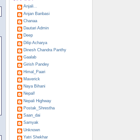
Anjali...
Anjan Banbasi
Chanaa
Dautari Admin
Deep
Dilip Acharya
Dinesh Chandra Panthy
Gaalab
Girish Pandey
Himal_Paari
Maverick
Naya Bihani
Nepal!
Nepali Highway
Postak_Shrestha
Saan_dai
Samyak
Unknown
Yatri Shekhar