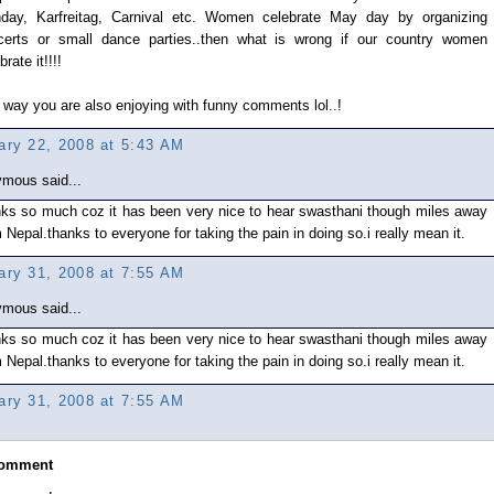
day, Karfreitag, Carnival etc. Women celebrate May day by organizing
certs or small dance parties..then what is wrong if our country women
brate it!!!!
way you are also enjoying with funny comments lol..!
ary 22, 2008 at 5:43 AM
mous said...
nks so much coz it has been very nice to hear swasthani though miles away
 Nepal.thanks to everyone for taking the pain in doing so.i really mean it.
ary 31, 2008 at 7:55 AM
mous said...
nks so much coz it has been very nice to hear swasthani though miles away
 Nepal.thanks to everyone for taking the pain in doing so.i really mean it.
ary 31, 2008 at 7:55 AM
Comment