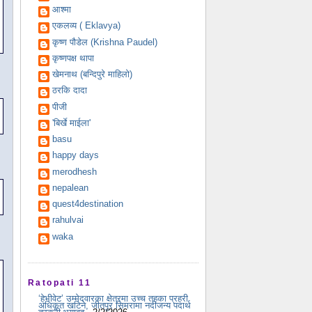
आश्मा
एकलव्य ( Eklavya)
कृष्ण पौडेल (Krishna Paudel)
कृष्णपक्ष थापा
खेमनाथ (बन्दिपुरे माहिलो)
ठरकि दादा
पीजी
'बिर्खे माईला'
basu
happy days
merodhesh
nepalean
quest4destination
rahulvai
waka
Ratopati 11
‘हेभीवेट’ उम्मेदवारका क्षेत्रमा उच्च तहका प्रहरी
अधिकृत खटिने, जीतपुर सिमरामा नदीजन्य पदार्थ