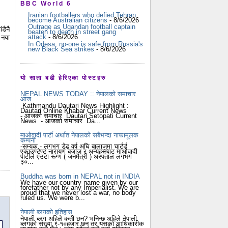
BBC World 6
Iranian footballers who defied Tehran
become Australian citizens
- 8/6/2026
Outrage as Ugandan football captain
डैनै
beaten to death in street gang
attack
- 8/6/2026
 नया
In Odesa, no-one is safe from Russia's
new Black Sea strikes
- 8/6/2026
यो साता बढी हेरिएका पोस्टहरु
NEPAL NEWS TODAY :: नेपालको समाचार
आज
Kathmandu Dautari News Highlight :
Dautari Online Khabar Current News
- आजको समाचार Dautari Setopati Current
News - आजको समाचार Da...
माओवादी पार्टी अर्थात नेपालको सबैभन्दा नाफामूलक
कम्पनी
-सम्यक - लगभग डेढ वर्ष अघि बालाजुमा चार्टर्ड
एकाउण्टेण्ट नारायण बजाज र अन्यहरूबाट माओवादी
पार्टीले एउटा रूग्ण ( जनमैत्री ) अस्पताल लगभग
३०...
Buddha was born in NEPAL not in INDIA
We have our country name given by our
forefather not by any Imperialist. We are
proud that we never lost a war, no body
ruled us. We were b...
नेपाली ब्लगको इतिहास
नेपाली ब्लग अहिले कती छन? भनिन्छ अहिले नेपाली
ब्लगको संख्या ९-१०हजार छन् तर यसको आधिकारीक