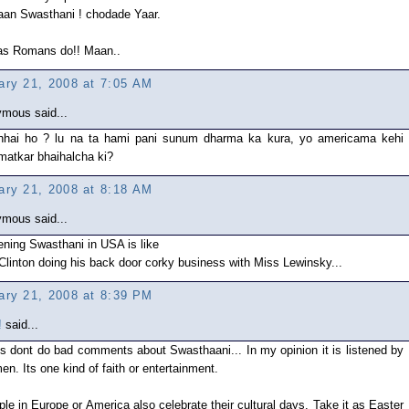
aan Swasthani ! chodade Yaar.
as Romans do!! Maan..
ary 21, 2008 at 7:05 AM
mous said...
hhai ho ? lu na ta hami pani sunum dharma ka kura, yo americama kehi
matkar bhaihalcha ki?
ary 21, 2008 at 8:18 AM
mous said...
ening Swasthani in USA is like
 Clinton doing his back door corky business with Miss Lewinsky...
ary 21, 2008 at 8:39 PM
!
said...
s dont do bad comments about Swasthaani... In my opinion it is listened by
n. Its one kind of faith or entertainment.
le in Europe or America also celebrate their cultural days. Take it as Easter