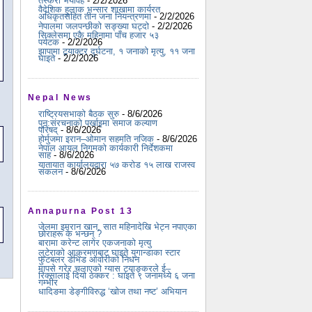
तस्करी भयावह
- 2/2/2026
वैदेशिक हुलाक भन्सार शाखामा कार्यरत
अधिकृतसहित तीन जना नियन्त्रणमा
- 2/2/2026
नेपालमा जलपन्छीको सङ्ख्या घट्दो
- 2/2/2026
सिक्लेसमा एकै महिनामा पाँच हजार ५३
पर्यटक
- 2/2/2026
झापामा ट्र्याक्टर दुर्घटना, १ जनाको मृत्यु, ११ जना
घाइते
- 2/2/2026
Nepal News
राष्ट्रियसभाको बैठक सुरु
- 8/6/2026
पुन:संरचनाको पर्खाइमा समाज कल्याण
परिषद्
- 8/6/2026
होर्मुजमा इरान–ओमान सहमति नजिक
- 8/6/2026
नेपाल आयल निगमको कार्यकारी निर्देशकमा
साह
- 8/6/2026
यातायात कार्यालयद्वारा ५७ करोड १५ लाख राजस्व
संकलन
- 8/6/2026
Annapurna Post 13
जेलमा इमरान खान, सात महिनादेखि भेट्न नपाएका
छोराहरू के भन्छन् ?
बारामा करेन्ट लागेर एकजनाको मृत्यु
लुटेराको आक्रमणबाट घाइते युगान्डाका स्टार
फुटबलर डेभिड ओवोरीको निधन
मापसे गरेर चलाएको ग्यास ट्याङ्करले ई–
रिक्सालाई दियो ठक्कर : घाइते ९ जनामध्ये ६ जना
गम्भीर
धादिङमा डेङ्गीविरुद्ध ‘खोज तथा नष्ट’ अभियान