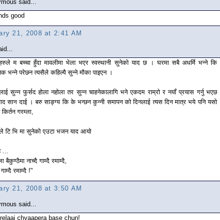
mous said...
nds good
ary 21, 2008 at 2:41 AM
id...
रुले म बच्चा हुँदा मावलीमा भेला भएर स्वस्थानी सुनेको याद छ । घरमा सबै अधर्मि भन्ने कि
िक भन्ने परेछन त्यसैले कहिल्यै सुन्ने मौका पाइएन ।
ाई सुन्न फुर्सद होला नहोला तर सुन्न चाहनेकालागि भने एकदम राम्रो र नयाँ प्रयास गर्नु भएछ
वाद सान दाई । बरु साङ्ग्य कि के भन्छन कुन्नी समापन को दिनलाई त्यस दिन मात्र भये पनि यसो
किर्तन गरम्ला,
े टि भि मा सुनेको एउटा भजन याद आयो
े ...
 बैकुण्ठैमा नाच्दै गाम्दै रमाम्दै,
 गाम्दै रमाम्दै !"
ary 21, 2008 at 3:50 AM
mous said...
irelaai chyaapera base chun!