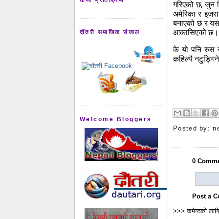
गरिएको छ, जुन व
अमेरिका र इजराय
बनाएको छ र यसक
आकासिएको छ।
दौंतरी समाजिक संजाल
के यो पनि रुस र
कहिल्यै नटुङ्गिने
Welcome Bloggers
Posted by:
n
0 Comme
Post a 
>>> कमेन्टको लागि