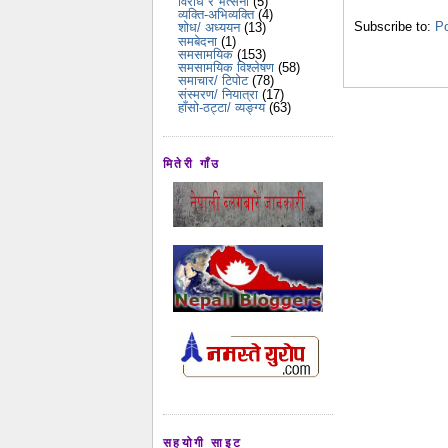
विरोध र भर्त्सना
(5)
व्यक्ति-अभिव्यक्ति
(4)
Subscribe to:
P
शोध/ अध्ययन
(13)
समबेदना
(1)
समसामयिक
(153)
समसामयिक विश्लेषण
(58)
समाचार/ टिपोट
(78)
संस्मरण/ नियात्रा
(17)
हाँसो-ठट्टा/ व्यङ्ग्य
(63)
मितेरी गाँउ
सहयोगी साइट