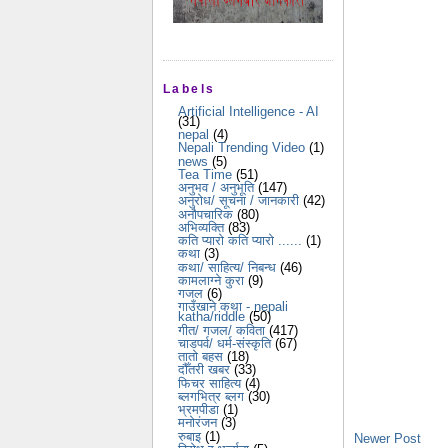
Labels
Artificial Intelligence - AI
(31)
nepal
(4)
Nepali Trending Video
(1)
news
(5)
Tea Time
(51)
अनुभव / अनुभूति
(147)
अनुरोध/ सूचना / जानकारी
(42)
अनौपचारिक
(80)
अभिव्यक्ति
(83)
कति प्यारो कति प्यारो ......
(1)
कथा
(3)
कथा/ साहित्य/ निबन्ध
(46)
कामलाग्ने कुरा
(9)
गजल
(6)
गाउँखाने कथा - nepali
katha/riddle
(50)
गीत/ गजल/ कविता
(417)
चाडपर्व/ धर्म-संस्कृति
(67)
तातो बहस
(18)
दौँतरी खबर
(33)
फिचर साहित्य
(4)
ब्लगभित्र ब्लग
(30)
भ्रमपीडा
(1)
मनोरंजन
(3)
रुबाइ
(1)
Newer Post