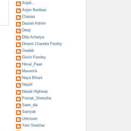
Anjali...
Anjan Banbasi
Chanaa
Dautari Admin
Deep
Dilip Acharya
Dinesh Chandra Panthy
Gaalab
Girish Pandey
Himal_Paari
Maverick
Naya Bihani
Nepal!
Nepali Highway
Postak_Shrestha
Saan_dai
Samyak
Unknown
Yatri Shekhar