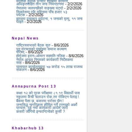
वैदेशिक हुलाक भन्सार शाखामा कार्यरत
अधिकृतसहित तीन जना नियन्त्रणमा
- 2/2/2026
नेपालमा जलपन्छीको सङ्ख्या घट्दो
- 2/2/2026
सिक्लेसमा एकै महिनामा पाँच हजार ५३
पर्यटक
- 2/2/2026
झापामा ट्र्याक्टर दुर्घटना, १ जनाको मृत्यु, ११ जना
घाइते
- 2/2/2026
Nepal News
राष्ट्रियसभाको बैठक सुरु
- 8/6/2026
पुन:संरचनाको पर्खाइमा समाज कल्याण
परिषद्
- 8/6/2026
होर्मुजमा इरान–ओमान सहमति नजिक
- 8/6/2026
नेपाल आयल निगमको कार्यकारी निर्देशकमा
साह
- 8/6/2026
यातायात कार्यालयद्वारा ५७ करोड १५ लाख राजस्व
संकलन
- 8/6/2026
Annapurna Post 13
कक्षा १२ को पूरक परीक्षामा ८१.१९ विद्यार्थी पास
स्कुलमा कैंची चलाउन रोक,तर रोकिएन पेलाइ !
बैंकमा पैसा छ, बजारमा भरोसा छैन !
जन्मसिद्ध नागरिकता सीमित गर्ने ट्रम्पको अर्को
प्रयास, दुई नयाँ कार्यकारी आदेश जारी
कसरी जोगियो इन्फान्टिनोको कुर्सी ?
Khabarhub 13