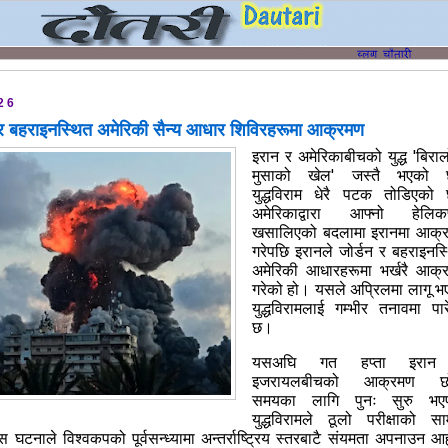
26
 र बहराइनस्थित अमेरिकी सैन्य आधार शिविरहरूमा आक्रमण
इरान र अमेरिकाबीचको युद्ध 'बिरा
मुसाको खेल' जस्तै भएको
युद्धविराम धेरै पटक तोडिएको
अमेरिकाद्वारा आफ्नो हेलिकप
खसालिएको बदलामा इरानमा आक्
गरेपछि इरानले जोर्डन र बहराइनस
अमेरिकी आधारहरूमा भर्खरै आक्
गरेको हो। यसले अप्रिलमा लागू भ
युद्धविरामलाई गम्भीर तनावमा पा
छ।
यसअघि गत हप्ता इरान
इजरायलबीचको आक्रमण छ
समयका लागि पुनः सुरु भए
युद्धविरामले ठूलो परीक्षाको सा
घटनाले विश्वकपको पूर्वसन्ध्यामा अन्तर्राष्ट्रिय स्तरबाटै संयमता अपनाउन आह