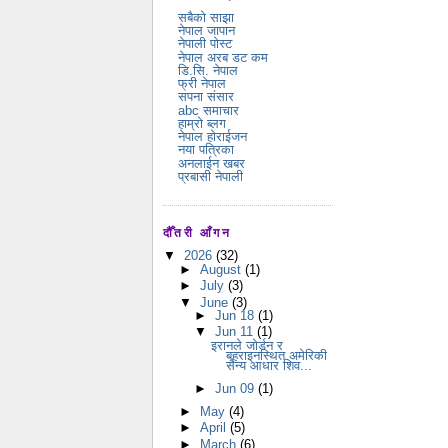
सबैको साझा
नेपाल जापान
नेपाली पोस्ट
नेपाल अरब डट कम
डि.सि. नेपाल
फ्री नेपाल
सपना संसार
abc समाचार
हाम्रो ब्लग
नेपाल होराईजन
नया पत्रिका
अनलाईन खबर
प्रबासी नेपाली
दौँतरी आँगन
▼
2026
(32)
►
August
(1)
►
July
(3)
▼
June
(3)
►
Jun 18
(1)
▼
Jun 11
(1)
इरानले जोर्डन र
बहराइनस्थित अमेरिकी
सैन्य आधार शिव...
►
Jun 09
(1)
►
May
(4)
►
April
(5)
►
March
(6)