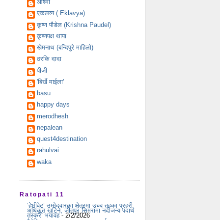
आश्मा
एकलव्य ( Eklavya)
कृष्ण पौडेल (Krishna Paudel)
कृष्णपक्ष थापा
खेमनाथ (बन्दिपुरे माहिलो)
ठरकि दादा
पीजी
'बिर्खे माईला'
basu
happy days
merodhesh
nepalean
quest4destination
rahulvai
waka
Ratopati 11
‘हेभीवेट’ उम्मेदवारका क्षेत्रमा उच्च तहका प्रहरी
अधिकृत खटिने, जीतपुर सिमरामा नदीजन्य पदार्थ
तस्करी भयावह
- 2/2/2026