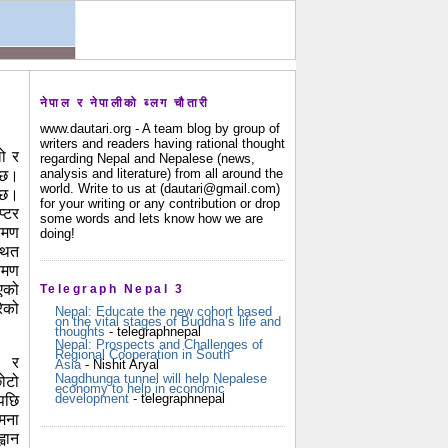
नेपाल र नेपालीको ब्लग चौतारी
www.dautari.org - A team blog by group of
writers and readers having rational thought
लो र
regarding Nepal and Nepalese (news,
analysis and literature) from all around the
 छ।
world. Write to us at (dautari@gmail.com)
 छ।
for your writing or any contribution or drop
्टर
some words and lets know how we are
रमण
doing!
्थित
रमण
एको
Telegraph Nepal 3
रेको
Nepal: Educate the new cohort based
on the vital stages of Buddha’s life and
thoughts
- telegraphnepal
Nepal: Prospects and Challenges of
Regional Cooperation in South
 र
Asia
- Nishit Aryal
Nagdhunga tunnel will help Nepalese
ोटो
economy to help in economic
development
- telegraphnepal
पछि
मना
्वान