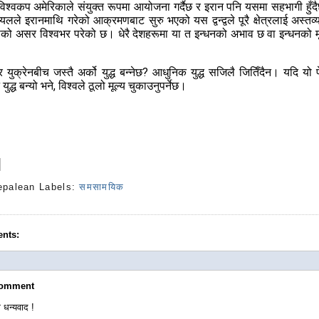
िश्वकप अमेरिकाले संयुक्त रूपमा आयोजना गर्दैछ र इरान पनि यसमा सहभागी हुँ
लले इरानमाथि गरेको आक्रमणबाट सुरु भएको यस द्वन्द्वले पूरै क्षेत्रलाई अस्तव्
ो असर विश्वभर परेको छ। धेरै देशहरूमा या त इन्धनको अभाव छ वा इन्धनको मू
 युक्रेनबीच जस्तै अर्को युद्ध बन्नेछ? आधुनिक युद्ध सजिलै जितिँदैन। यदि यो 
 युद्ध बन्यो भने, विश्वले ठूलो मूल्य चुकाउनुपर्नेछ।
epalean
Labels:
समसामयिक
nts:
Comment
 धन्यवाद !