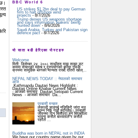
BBC World 6
दैछ।
यस्त
US strikes $1.2bn deal to pay German
firm to halt offshore wind
ल्य
projects
- 8/7/2026
Trump denies US weapons shortage
and says information 'leakers' being
'hunted down'
- 8/6/2026
Saudi Arabia, Turkey and Pakistan sign
फेरि
defence pact
- 8/7/2026
यो साता बढी हेरिएका पोस्टहरु
Welcome
मिती: डिसेम्बर २४, २००८ साथीहरु माझ साझा डट
कममा संचारको महत्ब र दुरुपयोगको बारेमा गफकै
क्रममा सामुहिक ब्लगको मान्यता राख्दै दौंतरी खोल्...
NEPAL NEWS TODAY :: नेपालको समाचार
आज
Kathmandu Dautari News Highlight :
Dautari Online Khabar Current News
- आजको समाचार Dautari Setopati Current
News - आजको समाचार Da...
प्रबासी मनहरु
लेकाली चाडपर्ब नजिकिदै जांदा मन
थाम्न निकै गार्हो हुदोंरहेछ। प्रबासी
जीवनमा दिन बिताउदा हुने बिरक्तीला
भावना कसैले बाध्यताले र कसैले
रहरैले ...
Buddha was born in NEPAL not in INDIA
We have our country name given by our