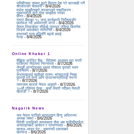
भूमिहीनका नाममा झूटो विवरण पेश गरे कारबाही गर्ने
सरकारको चेतावनी
- 8/4/2026
मधेस सम्झौताबारे सरकारको स्पष्टीकरण :
गृहमन्त्रीले कुनै ठोस सम्झौता गरेका
छैनन्
- 8/4/2026
राष्ट्र बैंकका १८ जना कार्यकारी निर्देशकसँग
छलफल गर्दै अर्थमन्त्री वाग्ले
- 8/4/2026
नेपाल लिकर्सका सीईओ तुलाधर एसिया बिजनेस
लिडर्स अवार्डबाट सम्मानित
- 8/4/2026
इन्धनको मूल्य वृद्धिसँगै बढ्यो हवाई
भाडा
- 8/4/2026
Online Khabar 1
शैक्षिक क्रेडिट बैंक : विदेशमा अध्ययन पूरा नगरी
फर्किएमा नेपालमा निरन्तरता
- 8/7/2026
जेनजी आन्दोलनमा ध्वस्त गौशाला वृत्तको भवन
पुनर्निर्माण
- 8/7/2026
सभामुखलाई शाहीको प्रश्न- सांसद्लाई नियम
पालना गर्न भन्ने अनि प्रधानमन्त्रीलाई नभन्ने
?
- 8/7/2026
जामजाम ब्रदर्स नेपाल आइपुगे
- 8/7/2026
२०औं एसियन गेम्स : कहाँ तयारी गर्दैछन् नेपाली
खेलाडी ?
- 8/7/2026
Nagarik News
जय नेपाल पार्टीको बटमलाइन हिन्दु अधिराज्य:
अध्यक्ष जबरा
- 8/6/2026
विदेशी उपाधिको समकक्षता सेवा अब यूजीसीमार्फत,
अनलाइनबाटै आवेदन र प्रमाणपत्र
- 8/6/2026
खनाल–यादव भेट : वामपन्थी एकताबारे
छलफल
- 8/6/2026