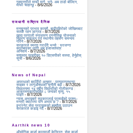
गृहमन्त्रीले माफी मागे, भने- अब ठाडो बोल्दिन,
माफी चाहान्छु
- 8/6/2026
राजधानी राष्ट्रिय दैनिक
मनसुनको प्रभाव कायमै, बाढीपहिरोको जोखिमबाट
सतर्क रहन आग्रह
- 8/7/2026
खाद्य प्रणाली रुपान्तरण रणनीतिक योजनाको
विवरण संकलन गर्न स्थानीय तहसँग समन्वय
गरिने
- 8/7/2026
सरकारले स्मरण गराउँदै भन्यो : घरजग्गा
कारोबारका लागि अब इजाजतपत्र
अनिवार्य
- 8/7/2026
सशस्त्र प्रहरीका १० डिएसपीको सरुवा, हेर्नुहोस्
सूची
- 8/6/2026
News of Nepal
अपराधको बदलिँदो अनुहार : परम्परागतभन्दा
साइबर र लागुऔषधको चुनौती बढी
- 8/7/2026
विद्यालयमा १४ वर्षीय विद्यार्थीको गोलीकाण्ड :
आक्रमणकारीसहित ८ जनाको मृत्यु, १५
घाइते
- 8/7/2026
ग्यास अभावबारे सरकारलाई प्रसाईंको प्रश्न–
मन्त्री क्वार्टरमा पनि अभाव छ ?
- 8/7/2026
इन्टरनेट सेवा प्रदायकको बक्यौता उठाउन
सरकारले कडाइ गर्दै
- 8/7/2026
Aarthik news 10
औद्योगिक कर्जा काठमाडौं केन्द्रित, सेवा कर्जा