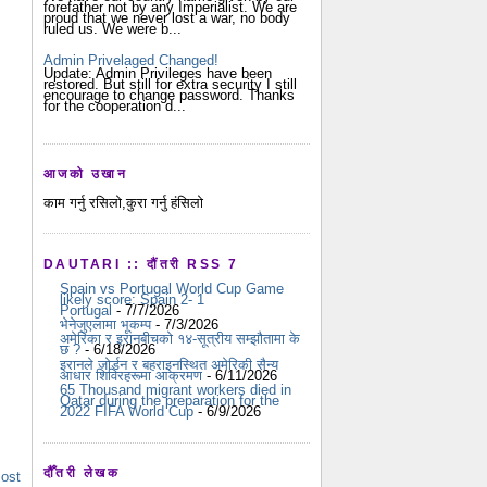
forefather not by any Imperialist. We are
proud that we never lost a war, no body
ruled us. We were b...
Admin Privelaged Changed!
Update: Admin Privileges have been
restored. But still for extra security I still
encourage to change password. Thanks
for the cooperation d...
आजको उखान
काम गर्नु रसिलो,कुरा गर्नु हंसिलो
DAUTARI :: दौंतरी RSS 7
Spain vs Portugal World Cup Game
likely score: Spain 2- 1
Portugal
- 7/7/2026
भेनेजुएलामा भूकम्प
- 7/3/2026
अमेरिका र इरानबीचको १४-सूत्रीय सम्झौतामा के
छ ?
- 6/18/2026
इरानले जोर्डन र बहराइनस्थित अमेरिकी सैन्य
आधार शिविरहरूमा आक्रमण
- 6/11/2026
65 Thousand migrant workers died in
Qatar during the preparation for the
2022 FIFA World Cup
- 6/9/2026
दौँतरी लेखक
Post